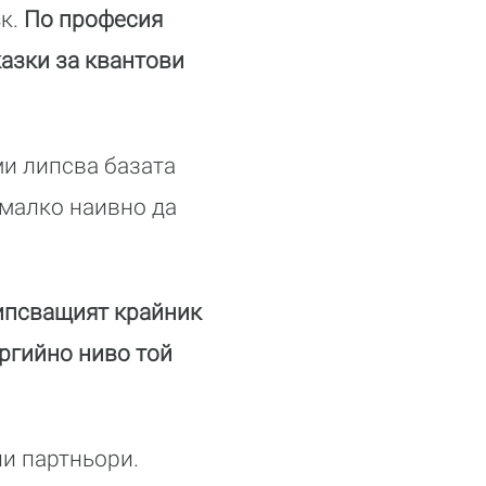
ък.
По професия
азки за квантови
ми липсва базата
 малко наивно да
липсващият крайник
ергийно ниво той
ни партньори.