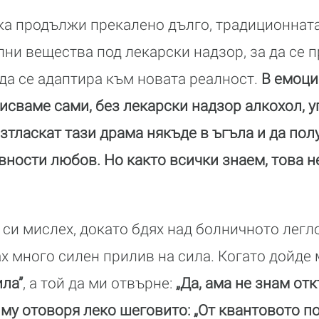
ка продължи прекалено дълго, традиционнат
ни вещества под лекарски надзор, за да се 
да се адаптира към новата реалност.
В емоци
исваме сами, без лекарски надзор алкохол, 
зтласкат тази драма някъде в ъгъла и да пол
вности любов. Но както всички знаем, това н
си мислех, докато бдях над болничното легло
х много силен прилив на сила. Когато дойде 
ила”
, а той да ми отвърне:
„Да, ама не знам отк
 му отоворя леко шеговито: „От квантовото по