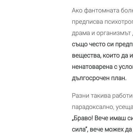
Ако фантомната бол
предписва психотроп
драма и организмът 
също често си предп
вещества, които да и
ненатоварена с усло
дългосрочен план.
Разни такива работи 
парадоксално, усеща
„Браво! Вече имаш с
сила”, вече можех да