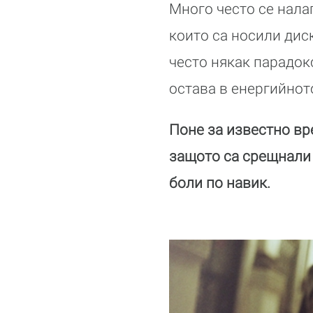
Много често се нала
които са носили дис
често някак парадокс
остава в енергийнот
Поне за известно вр
защото са срещнали 
боли по навик.