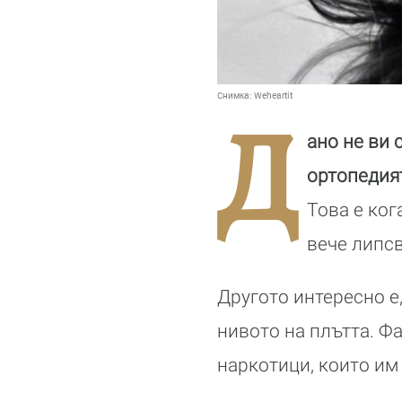
Снимка:
Weheartit
Д
ано не ви 
ортопедият
Това е ког
вече липсв
Другото интересно е
нивото на плътта. Ф
наркотици, които им 