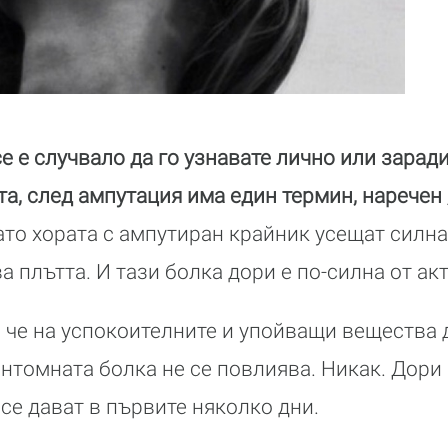
се е случвало да го узнавате лично или заради
а, след ампутация има един термин, наречен 
ато хората с ампутиран крайник усещат силна
а плътта. И тази болка дори е по-силна от ак
, че на успокоителните и упойващи вещества 
антомната болка не се повлиява. Никак. Дори 
се дават в първите няколко дни.