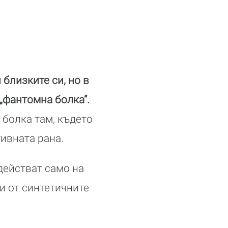
 близките си, но в
„фантомна болка”.
 болка там, където
тивната рана.
действат само на
и от синтетичните