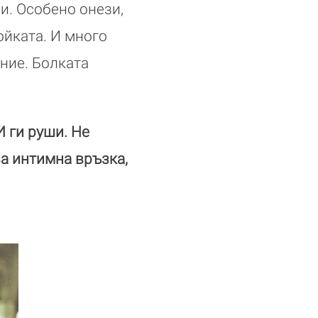
и. Особено онези,
ойката. И много
ение. Болката
И ги руши. Не
за интимна връзка,