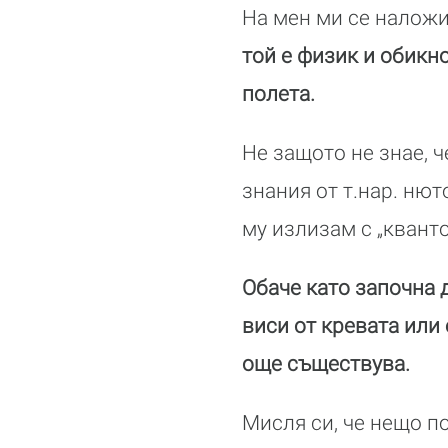
На мен ми се наложи
той е физик и обикн
полета.
Не защото не знае, ч
знания от т.нар. ню
му излизам с „квант
Обаче като започна 
виси от кревата или 
още съществува.
Мисля си, че нещо п