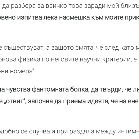
 да разбера за всичко това заради мой близ
овено изпитва лека насмешка към моите прик
е съществуват, а защото смята, че след като 
тонова физика по неговите научни критерии, е
ови номера”.
да чувства фантомната болка, да твърди, че 
е „отвит”, започна да приема идеята, че на ен
одобно се случва и при раздяла между интим