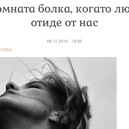
мната болка, когато л
отиде от нас
08.12.2016
19:00
рова