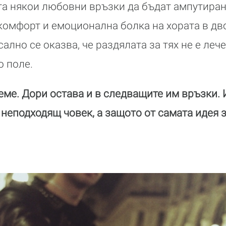
га някои любовни връзки да бъдат ампутиран
комфорт и емоционална болка на хората в дв
ално се оказва, че раздялата за тях не е леч
о поле.
еме. Дори остава и в следващите им връзки. 
неподходящ човек, а защото от самата идея 