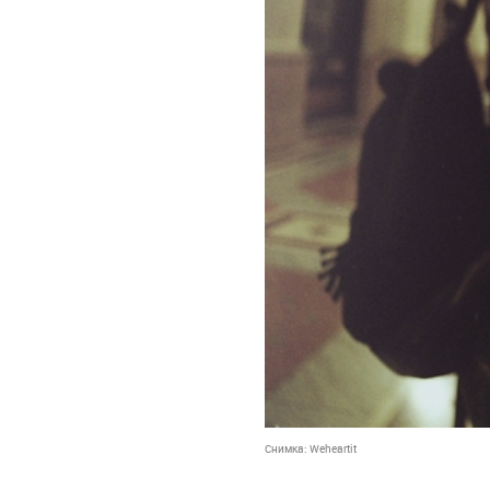
Снимка:
Weheartit