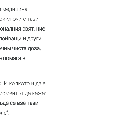
а медицина
приключи с тази
оналния свят, ние
упойващи и други
учим чиста доза,
е помага в
. И колкото и да е
моментът да кажа:
ъде се взе тази
ле”.