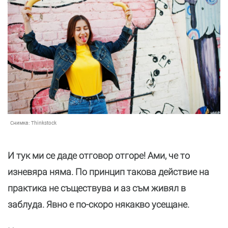
Снимка:
Thinkstock
И тук ми се даде отговор отгоре! Ами, че то
изневяра няма. По принцип такова действие на
практика не съществува и аз съм живял в
заблуда. Явно е по-скоро някакво усещане.