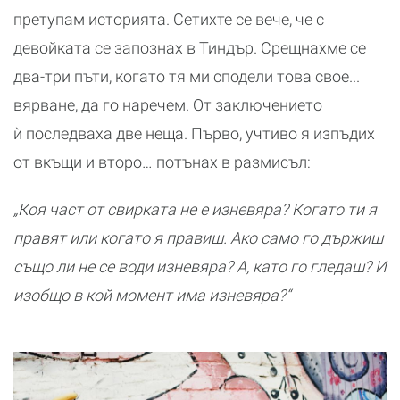
претупам историята. Сетихте се вече, че с
девойката се запознах в Тиндър. Срещнахме се
два-три пъти, когато тя ми сподели това свое...
вярване, да го наречем. От заключението
ѝ последваха две неща. Първо, учтиво я изпъдих
от вкъщи и второ… потънах в размисъл:
„Коя част от свирката не е изневяра? Когато ти я
правят или когато я правиш. Ако само го държиш
също ли не се води изневяра? А, като го гледаш? И
изобщо в кой момент има изневяра?“