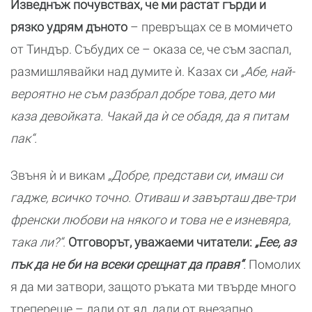
Изведнъж почувствах, че ми растат гърди и
рязко удрям дъното
– превръщах се в момичето
от Тиндър. Събудих се – оказа се, че съм заспал,
размишлявайки над думите ѝ. Казах си
„Абе, най-
вероятно не съм разбрал добре това, дето ми
каза девойката. Чакай да ѝ се обадя, да я питам
пак“.
Звъня ѝ и викам
„Добре, представи си, имаш си
гадже, всичко точно. Отиваш и завърташ две-три
френски любови на някого и това не е изневяра,
така ли?“
.
Отговорът, уважаеми читатели:
„Еее, аз
пък да не би на всеки срещнат да правя“
.
Помолих
я да ми затвори, защото ръката ми твърде много
трепереше – дали от яд, дали от внезапно