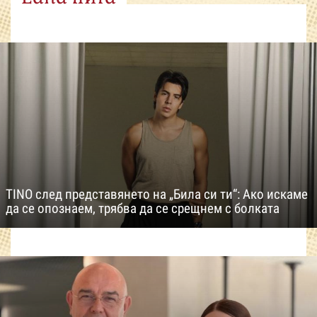
TINO след представянето на „Била си ти“: Ако искаме
да се опознаем, трябва да се срещнем с болката