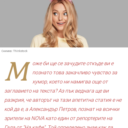
Снимка:
Thinkstock
М
оже би ще се зачудите откъде ви е
познато това закачливо чувство за
хумор, което ни намигва още от
заглавието на текста? Аз пък веднага ще ви
разкрия, че авторът на тази апетитна статия е не
кой да е, а Александър Петров, познат на всички
зрители на NOVA като един от репортерите на
Гала от "На кафе". Той определено знае как да