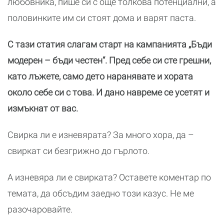
любовника, пише си с още толкова потенциални, а
половинките им си стоят дома и варят паста.
С тази статия слагам старт на кампанията „Бъди
модерен – бъди честен“. Пред себе си сте грешни,
като лъжете, само дето наранявате и хората
около себе си с това. И дано навреме се усетят и
измъкнат от вас.
Свирка ли е изневярата? За много хора, да –
свиркат си безгрижно до гърлото.
А изневяра ли е свирката? Оставете коментар по
темата, да обсъдим заедно този казус. Не ме
разочаровайте.