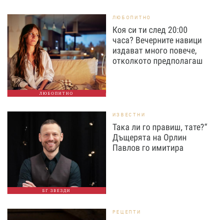
ЛЮБОПИТНО
Коя си ти след 20:00
часа? Вечерните навици
издават много повече,
отколкото предполагаш
ЛЮБОПИТНО
ИЗВЕСТНИ
Така ли го правиш, тате?“
Дъщерята на Орлин
Павлов го имитира
БГ ЗВЕЗДИ
РЕЦЕПТИ