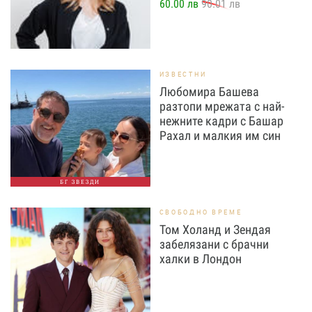
60.00 лв
90.01 лв
ИЗВЕСТНИ
Любомира Башева
разтопи мрежата с най-
нежните кадри с Башар
Рахал и малкия им син
БГ ЗВЕЗДИ
СВОБОДНО ВРЕМЕ
Том Холанд и Зендая
забелязани с брачни
халки в Лондон