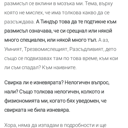
размисъл се вклини в мозъка ми. Тема, върху
която не мислех, че има толкова какво да се
разсъждава.
А Тиндър това да те подтикне към
размисъл означава, че си срещнал или някой
много специален, или някой много тъп.
А аз,
Умният, Трезвомислещият, Разсъдливият, дето
също се подвизавах там по това време, към кои
ли съм спадал? Към наивните.
Свирка ли е изневярата? Нелогичен въпрос,
нали? Също толкова нелогичен, колкото и
физиономията ми, когато бях уведомен, че
свирката не била изневяра.
Хора, няма да изпадам в подробности и ще