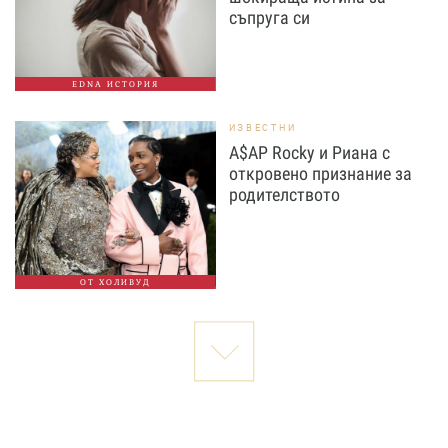
съпруга си
EDNA ИСТОРИЯ
ИЗВЕСТНИ
A$AP Rocky и Риана с
откровено признание за
родителството
ОТ ХОЛИВУД