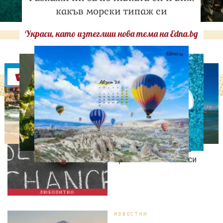
какъв морски типаж си
Украси, като изтеглиш нова тема на Edna.bg
Оферти
ЛЮБОПИТНО
Август е месецът на
вторите шансове: Защо
точно сега най-често
променяме живота си
ЛЮБОПИТНО
ИЗВЕСТНИ