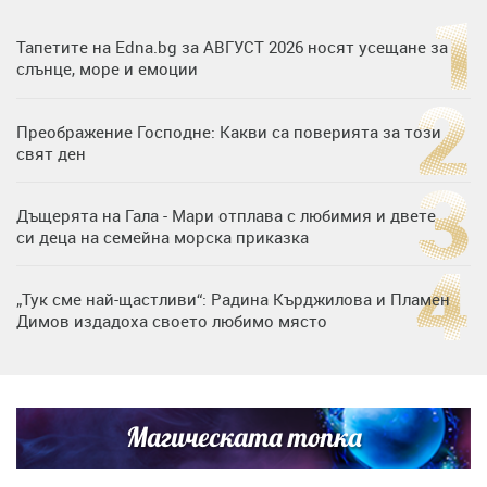
Тапетите на Edna.bg за АВГУСТ 2026 носят усещане за
слънце, море и емоции
Преображение Господне: Какви са поверията за този
свят ден
Дъщерята на Гала - Мари отплава с любимия и двете
си деца на семейна морска приказка
„Тук сме най-щастливи“: Радина Кърджилова и Пламен
Димов издадоха своето любимо място
Дъщерята на Тодор Батков вдигна сватба, Стоичков и
Братя Аргирови я изненадаха с песен
Магическата топка
Дневен хороскоп за 6 август, четвъртък