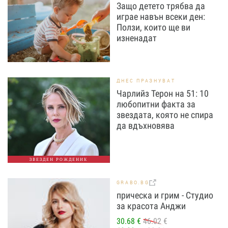
Защо детето трябва да
играе навън всеки ден:
Ползи, които ще ви
изненадат
ДНЕС ПРАЗНУВАТ
Чарлийз Терон на 51: 10
любопитни факта за
звездата, която не спира
да вдъхновява
ЗВЕЗДЕН РОЖДЕНИК
GRABO.BG
прическа и грим - Студио
за красота Анджи
30.68 €
46.02 €