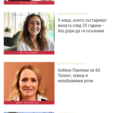
ОТ ХОЛИВУД
СВОБОДНО ВРЕМЕ
9 неща, които състаряват
жената след 35 години –
без дори да ги осъзнава
ПО-КРАСИВА
ДНЕС ПРАЗНУВАТ
Албена Павлова на 60:
Талант, хумор и
незабравими роли
ДНЕС ПРАЗНУВА...