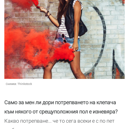
Снимка:
Thinkstock
Само за мен ли дори потрепването на клепача
към някого от срещуположния пол е изневяра?
Какво потрепване... че то сега всеки е с по пет