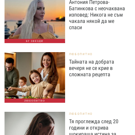
Антония Петрова-
Батинкова с неочаквана
изповед: Никога не съм
чакала някой да ме
спаси
БГ ЗВЕЗДИ
ЛЮБОПИТНО
Тайната на добрата
вечеря не се крие в
сложната рецепта
ЛЮБОПИТНО
ЛЮБОПИТНО
Тя проглежда след 20
години и открива
шокираща истина за