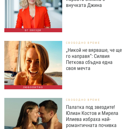
внучката Джина
БГ ЗВЕЗДИ
СВОБОДНО ВРЕМЕ
„Никой не вярваше, че ще
го направя“: Силвия
Петкова сбъдна една
своя мечта
ЛЮБОПИТНО
СВОБОДНО ВРЕМЕ
Палатка под звездите!
Юлиан Костов и Мирела
Илиева избраха най-
романтичната почивка