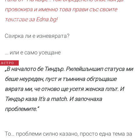
провокира и именно това прави със своите
Годишен
хороскоп
текстове за Edna.bg!
2026:
Какво
Свирка ли е изневярата?
да
очаква
всяка
... или е само усещане
зодия
АСТРО
„В началото бе Тиндър. Рилейшъншип статуса ми
беше неуреден, пуст и тъмнина обгръщаше
вярата ми, че отново ще усетя женска плът. И
Тиндър каза It’s a match. И започнаха
проблемите.“
То… проблеми силно казано, просто една тема за