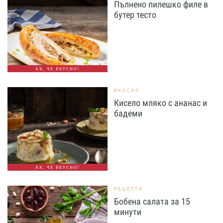
Пълнено пилешко филе в
бутер тесто
АХ, ЧЕ ВКУСНО!
ВКУСНО
Кисело мляко с ананас и
бадеми
АХ, ЧЕ ВКУСНО!
РЕЦЕПТИ
Бобена салата за 15
минути