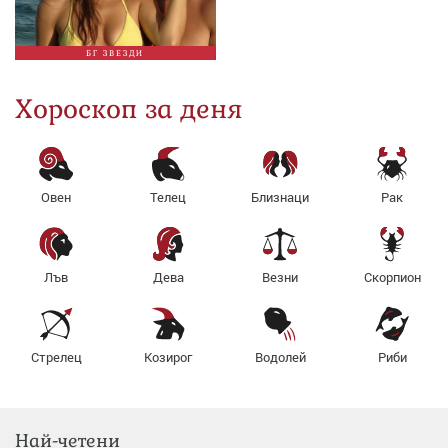
БГ ЗВЕЗДИ
Хороскоп за деня
Овен
Телец
Близнаци
Рак
Лъв
Дева
Везни
Скорпион
Стрелец
Козирог
Водолей
Риби
Най-четени