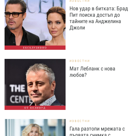
ИЗВЕСТНИ
Нов удар в битката: Брад
Пит поиска достъп до
тайните на Анджелина
Джоли
ЕКСКЛУЗИВНО
ИЗВЕСТНИ
Мат Лебланк с нова
любов?
ОТ ХОЛИВУД
ИЗВЕСТНИ
Гала разтопи мрежата с
първата снимка с