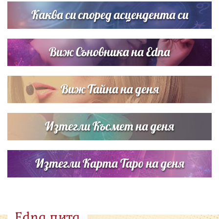
Каква си според асцендента си
Виж Съновника на Edna
Виж Тайна на деня
Изтегли Късмет на деня
Изтегли Карта Таро на деня
Edna пита