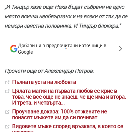
„И Тиндър каза още: Нека бъдат събрани на едно
място всички необвързани и на всеки от тях да се
намери свястна половинка. И Тиндър блокира.“
Добави ни в предпочитани източници в
Google
Прочети още от Александър Петров:
Пълната уста на любовта
Цялата магия на първата любов се крие в
това, че все още не знаеш, че ще има и втора.
И трета, и четвърта…
Проучване доказа: 100% от жените не
понасят мъжете им да си почиват
Видовете мъже според връзката, в която се
намират