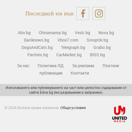
Последвай ни във:
Abv.bg
Ohnamama.bg
Vesti.bg
Nova.bg
Dariknews.bg
Vbox7.com
Sinoptik.bg
DogsAndCats.bg
Telegraph.bg
Grabo.bg
Pariteni.bg
CarMarket.bg
BISS.bg
За нас
Политика ЛД
За реклама
Платени
публикации
Контакти
Използването или публикуването на част или цялостно съдържание от
сайта Edna.bg без разрешение е забранено.
© 2026 Всички права запазени.
Общи условия