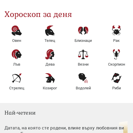
Хороскоп за деня
Овен
Телец
Близнаци
Рак
Лъв
Дева
Везни
Скорпион
Стрелец
Козирог
Водолей
Риби
Най-четени
Датата, на която сте родени, влияе върху любовния ви