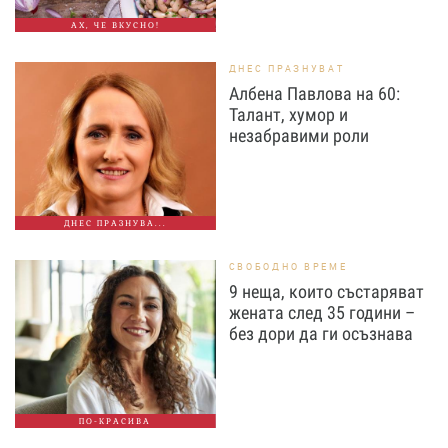
АХ, ЧЕ ВКУСНО!
ДНЕС ПРАЗНУВАТ
Албена Павлова на 60:
Талант, хумор и
незабравими роли
ДНЕС ПРАЗНУВА...
СВОБОДНО ВРЕМЕ
9 неща, които състаряват
жената след 35 години –
без дори да ги осъзнава
ПО-КРАСИВА