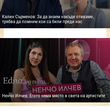
Калин Сърменов: За да знаем накъде отиваме,
трябва да помним кои са били преди нас
Ненчо Илчев: Егото няма място в света на артистите