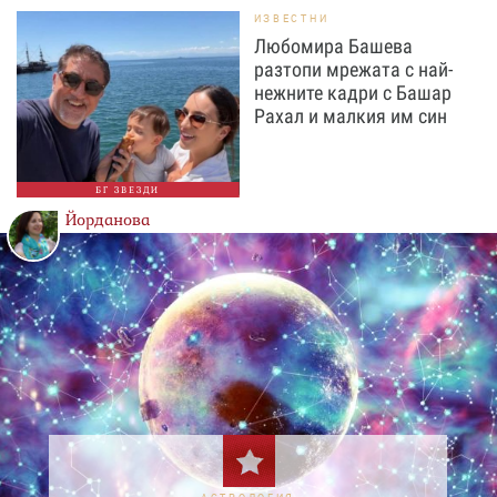
ИЗВЕСТНИ
Любомира Башева
разтопи мрежата с най-
нежните кадри с Башар
Рахал и малкия им син
БГ ЗВЕЗДИ
Йорданова