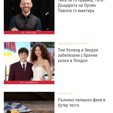
Дъщерята на Орлин
Павлов го имитира
БГ ЗВЕЗДИ
СВОБОДНО ВРЕМЕ
Том Холанд и Зендая
забелязани с брачни
халки в Лондон
ОТ ХОЛИВУД
РЕЦЕПТИ
Пълнено пилешко филе в
бутер тесто