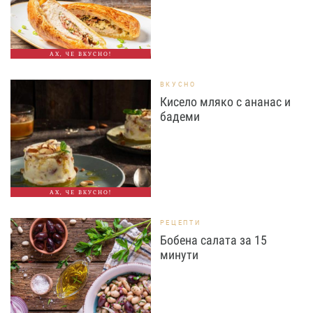
АХ, ЧЕ ВКУСНО!
ВКУСНО
Кисело мляко с ананас и
бадеми
АХ, ЧЕ ВКУСНО!
РЕЦЕПТИ
Бобена салата за 15
минути