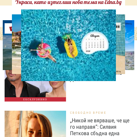
Украси, като изтеглиш нова тема на Edna.bg
Оферти
ИЗВЕСТНИ
Нов удар в битката: Брад
Пит поиска достъп до
тайните на Анджелина
Джоли
ЕКСКЛУЗИВНО
СВОБОДНО ВРЕМЕ
„Никой не вярваше, че ще
го направя“: Силвия
Петкова сбъдна една