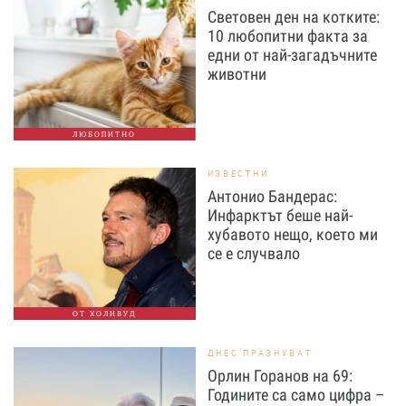
Световен ден на котките:
10 любопитни факта за
едни от най-загадъчните
животни
ЛЮБОПИТНО
ИЗВЕСТНИ
Антонио Бандерас:
Инфарктът беше най-
хубавото нещо, което ми
се е случвало
ОТ ХОЛИВУД
ДНЕС ПРАЗНУВАТ
Орлин Горанов на 69:
Годините са само цифра –