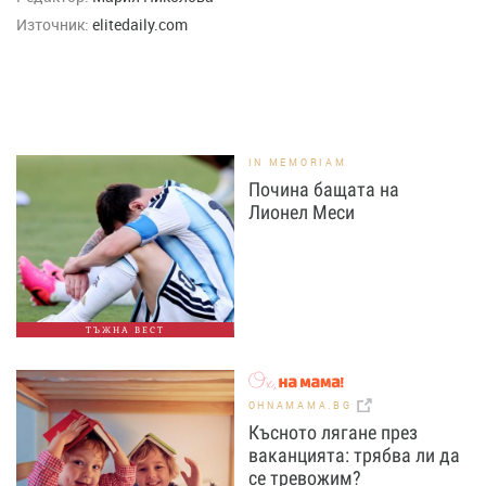
Източник:
elitedaily.com
IN MEMORIAM
Почина бащата на
Лионел Меси
ТЪЖНА ВЕСТ
OHNAMAMA.BG
Късното лягане през
ваканцията: трябва ли да
се тревожим?