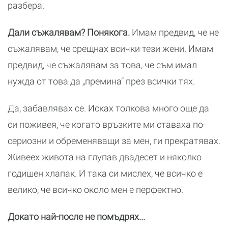
разбера.
Дали съжалявам? Понякога.
Имам предвид, че не
съжалявам, че срещнах всички тези жени. Имам
предвид, че съжалявам за това, че съм имал
нужда от това да „премина“ през всички тях.
Да, забавлявах се. Исках толкова много още да
си поживея, че когато връзките ми ставаха по-
сериозни и обременяващи за мен, ги прекратявах.
Живеех живота на глупав двадесет и няколко
годишен хлапак. И така си мислех, че всичко е
велико, че всичко около мен е перфектно.
Докато най-после не помъдрях...