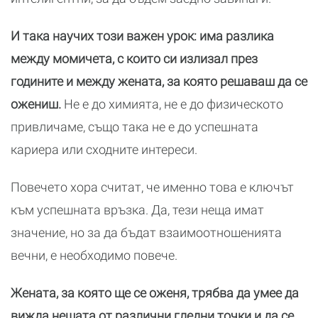
И така научих този важен урок: има разлика
между момичета, с които си излизал през
годините и между жената, за която решаваш да се
ожениш.
Не е до химията, не е до физическото
привличаме, също така не е до успешната
кариера или сходните интереси.
Повечето хора считат, че именно това е ключът
към успешната връзка. Да, тези неща имат
значение, но за да бъдат взаимоотношенията
вечни, е необходимо повече.
Жената, за която ще се оженя, трябва да умее да
вижда нещата от различни гледни точки и да се