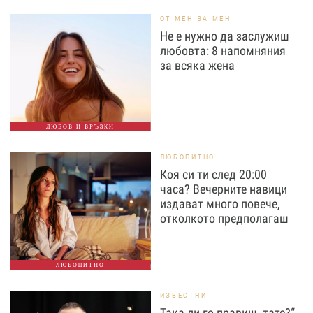
ОТ МЕН ЗА МЕН
Не е нужно да заслужиш
любовта: 8 напомняния
за всяка жена
ЛЮБОВ И ВРЪЗКИ
ЛЮБОПИТНО
Коя си ти след 20:00
часа? Вечерните навици
издават много повече,
отколкото предполагаш
ЛЮБОПИТНО
ИЗВЕСТНИ
Така ли го правиш, тате?“