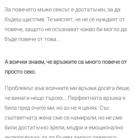
За повечето мъже сексът е достатъчен, за да
бъдеш щастлив. Те мислят, че не се нуждаят от
повече, защото не осъзнават какво би могло да
бъде повече от това...
А всички знаем, че връзките са много повече от
просто секс.
Проблемът във всичките ми връзки досега беше,
че винаги нещо търсех... Перфектната връзка е
била пред очите ми, но аз не я ценях. Със
съответната жена сме се намирали, но не сме
били достатъчно зрели, мъдри и емоционално
интелигентни, за да бъдем заедно завинаги.