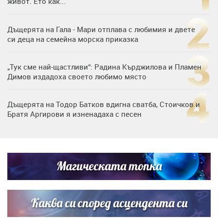
живот. Ето как...
Дъщерята на Гала - Мари отплава с любимия и двете
си деца на семейна морска приказка
„Тук сме най-щастливи“: Радина Кърджилова и Пламен
Димов издадоха своето любимо място
Дъщерята на Тодор Батков вдигна сватба, Стоичков и
Братя Аргирови я изненадаха с песен
Дневен хороскоп за 6 август, четвъртък
Магическата топка
Списъкът е ясен: Джей Ло и Риана във ВИП гостите на
сватбата на Роналдо
Каква си според асцендента си