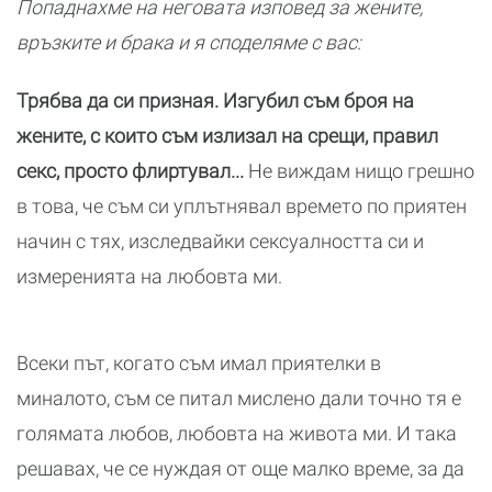
Попаднахме на неговата изповед за жените,
връзките и брака и я споделяме с вас:
Трябва да си призная. Изгубил съм броя на
жените, с които съм излизал на срещи, правил
секс, просто флиртувал...
Не виждам нищо грешно
в това, че съм си уплътнявал времето по приятен
начин с тях, изследвайки сексуалността си и
измеренията на любовта ми.
Всеки път, когато съм имал приятелки в
миналото, съм се питал мислено дали точно тя е
голямата любов, любовта на живота ми. И така
решавах, че се нуждая от още малко време, за да