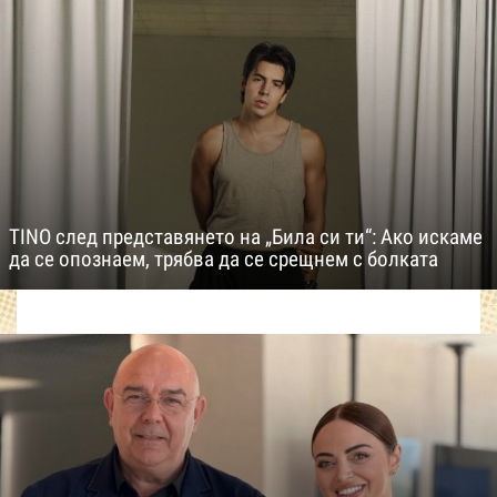
TINO след представянето на „Била си ти“: Ако искаме
да се опознаем, трябва да се срещнем с болката