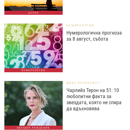
АСТРО
НУМЕРОЛОГИЯ
Нумерологична прогноза
за 8 август, събота
НУМЕРОЛОГИЯ
ДНЕС ПРАЗНУВАТ
Чарлийз Терон на 51: 10
любопитни факта за
звездата, която не спира
да вдъхновява
ЗВЕЗДЕН РОЖДЕНИК