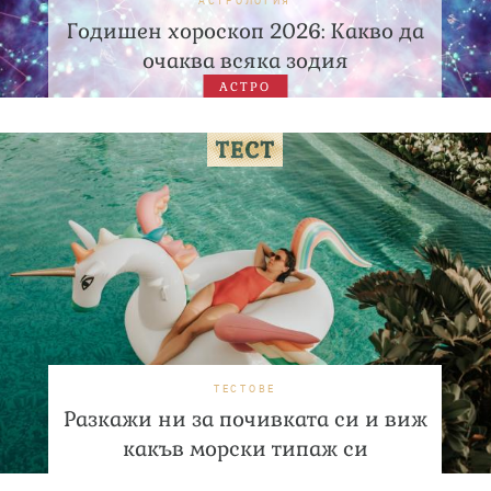
АСТРОЛОГИЯ
Годишен хороскоп 2026: Какво да
очаква всяка зодия
АСТРО
ТЕСТОВЕ
Разкажи ни за почивката си и виж
какъв морски типаж си