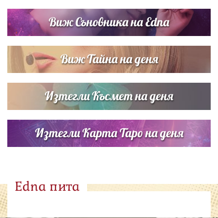
Виж Съновника на Edna
Виж Тайна на деня
Изтегли Късмет на деня
Изтегли Карта Таро на деня
Edna пита