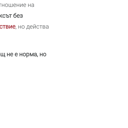
отношение на
ксът без
ствие
, но действа
щ не е норма, но