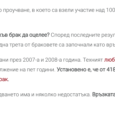
о проучване, в което са взели участие над 10
ъв брак да оцелее?
Според последните резул
дна трета от браковете са започнали като връ
ани през 2007-а и 2008-а година. Техният
люб
лжение на пет години.
Установено е, че от 41
рак
.
дването има и няколко недостатъка.
Връзката