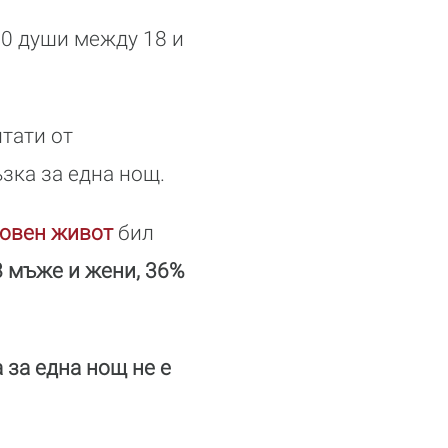
00 души между 18 и
тати от
зка за една нощ.
овен живот
бил
8 мъже и жени, 36%
 за една нощ не е