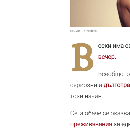
Снимка:
Thinkstock
В
секи има с
вечер
.
Всеобщото 
сериозни и
дълготр
този начин.
Сега обаче се оказва
преживявания
за ед