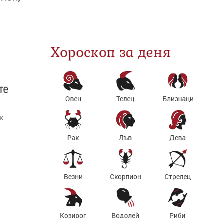
Хороскоп за деня
те
Овен
Телец
Близнаци
к
Рак
Лъв
Дева
Везни
Скорпион
Стрелец
Козирог
Водолей
Риби