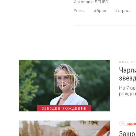
Източник:
БГНЕС
секс
брак
страст
ДНЕС П
Чарли
звезд
На 7 ав
рожден 
ЗВЕЗДЕН РОЖДЕНИК
Защо 