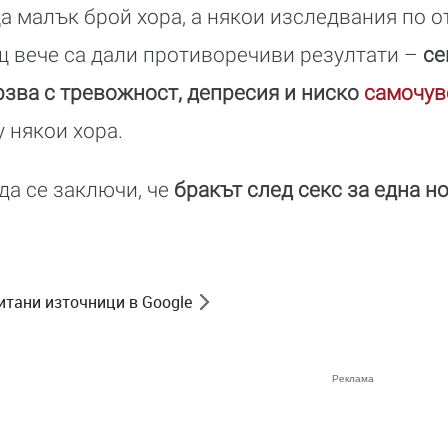
 малък брой хора, а някои изследвания по 
щ вече са дали противоречиви резултати –
се
зва с тревожност, депресия и ниско
самочув
 някои хора.
да се заключи, че
бракът след секс за една но
итани източници в Google