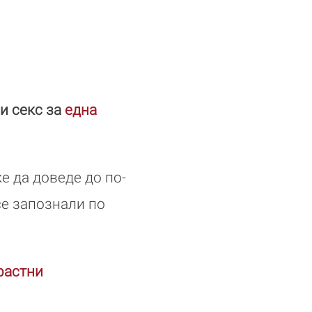
и секс за
една
е да доведе до по-
се запознали по
растни