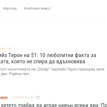
връзка
любовен живот
РАЗНУВАТ
йз Терон на 51: 10 любопитни факта за
ата, която не спира да вдъхновява
густ носителката на „Оскар“ Чарлийз Терон празнува своя
ден. Родена пре...
OHNAMAMA.BG
детето трябва да играе навън всеки ден: По