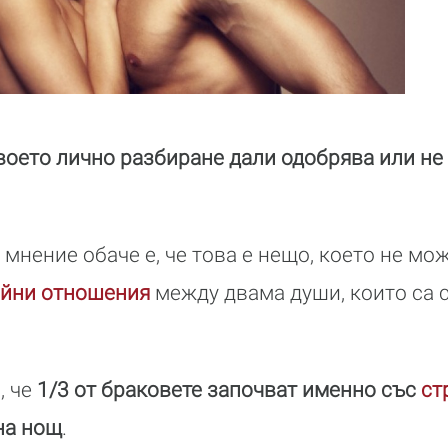
воето лично разбиране дали одобрява или не 
мнение обаче е, че това е нещо, което не мож
айни отношения
между двама души, които са 
, че
1/3 от браковете започват именно със
ст
на нощ
.