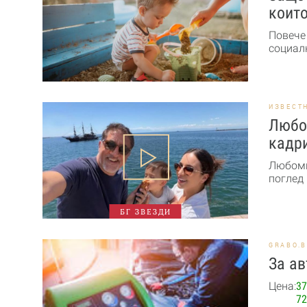
които
Повече
социалн
ИЗВЕСТ
Любо
кадри
Любоми
поглед 
БГ ЗВЕЗДИ
GRABO.
За ав
Цена:
37
72