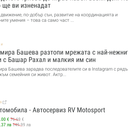
 ще ви изненадат
 движение, по-добър сън, развитие на координацията и
ите умения – това са само част ...
НИ
мира Башева разтопи мрежата с най-нежни
 с Башар Рахал и малкия им син
ра Башева зарадва последователите си в Instagram с рядъ
към семейния си живот. Актр...
BG
томобила - Автосервиз RV Motosport
.00 €
76.69 €
.37 лв
149.99 лв