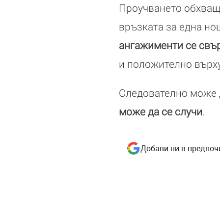
Проучването обхваща
връзката за една но
ангажименти се свър
и положително върху
Следователно може 
може да се случи
.
Добави ни в предпоч