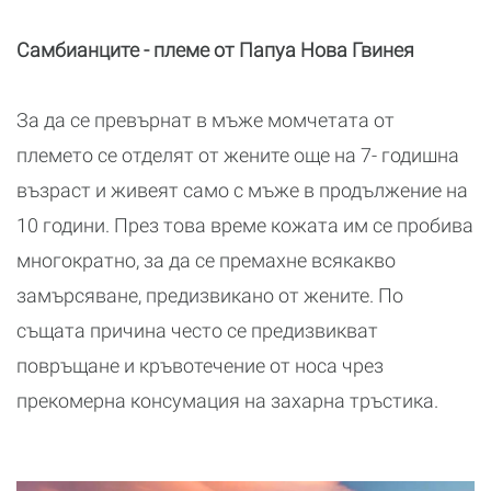
Самбианците - племе от Папуа Нова Гвинея
За да се превърнат в мъже момчетата от
племето се отделят от жените още на 7- годишна
възраст и живеят само с мъже в продължение на
10 години. През това време кожата им се пробива
многократно, за да се премахне всякакво
замърсяване, предизвикано от жените. По
същата причина често се предизвикват
повръщане и кръвотечение от носа чрез
прекомерна консумация на захарна тръстика.