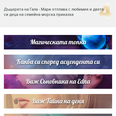
Дъщерята на Гала - Мари отплава с любимия и двете
си деца на семейна морска приказка
Дъщерята на Тодор Батков вдигна сватба, Стоичков и
Братя Аргирови я изненадаха с песен
Магическата топка
„Тук сме най-щастливи“: Радина Кърджилова и Пламен
Димов издадоха своето любимо място
Каква си според асцендента си
Виж Съновника на Edna
Виж Тайна на деня