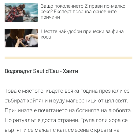
Защо поколението Z прави по-малко
секс? Експерт посочва основните
причини
Шестте най-добри прически за фина
коса
Водопадът Saut d'Eau - Хаити
Това е мястото, където всяка година през юли се
събират хайтяни и вуду магьосници от цял свят.
Причината е почитането на богинята на любовта.
Но ритуалът е доста странен. Група голи хора се
въртят и се мажат с кал, смесена с кръвта на