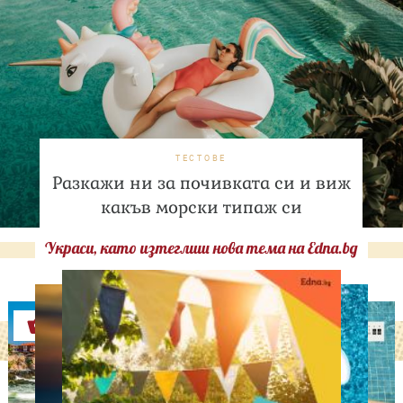
ТЕСТОВЕ
Разкажи ни за почивката си и виж
какъв морски типаж си
Украси, като изтеглиш нова тема на Edna.bg
Оферти
АСТРОЛОГИЯ