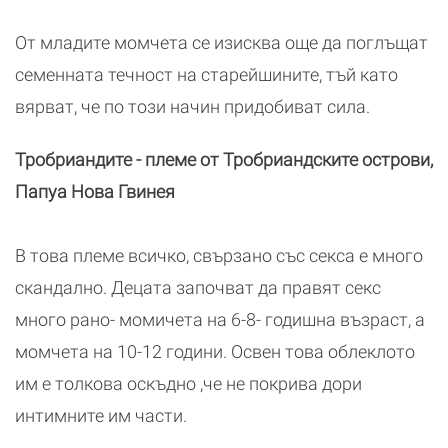
От младите момчета се изисква още да поглъщат
семенната течност на старейшините, тъй като
вярват, че по този начин придобиват сила.
Тробриандите - племе от Тробриандските острови,
Папуа Нова Гвинея
В това племе всичко, свързано със секса е много
скандално. Децата започват да правят секс
много рано- момичета на 6-8- годишна възраст, а
момчета на 10-12 години. Освен това облеклото
им е толкова оскъдно ,че не покрива дори
интимните им части.