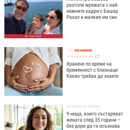
разтопи мрежата с най-
нежните кадри с Башар
Рахал и малкия им син
БГ ЗВЕЗДИ
OHNAMAMA.BG
Хранене по време на
бременност с близнаци:
Какво трябва да знаете
СВОБОДНО ВРЕМЕ
9 неща, които състаряват
жената след 35 години –
без дори да ги осъзнава