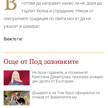
В
готови да направят какво ли не, дори да
търпят болка и страдание. Някои от
сексуалните традиции по света могат да ни
ужасят и шокират.
Вижте ги:
Още от Под завивките
Не брои годините, а спомените!
Кристина Димитрова празнува рожден
ден далеч от България
Дъщерята на Том Круз официално се
отказа от фамилията му