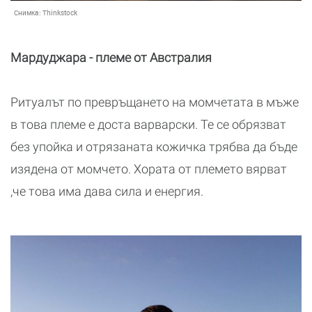
Снимка:
Thinkstock
Мардуджара - племе от Австралия
Ритуалът по превръщането на момчетата в мъже
в това племе е доста варварски. Те се обрязват
без упойка и отрязаната кожичка трябва да бъде
изядена от момчето. Хората от племето вярват
,че това има дава сила и енергия.