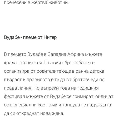
пренесени в жертва животни.
Вудабе - племе от Нигер
В племето Вудабе в Западна Африка мъжете
крадат жените си. Първият брак обаче се
организира от родителите още в ранна детска
възраст и правилото е те да са братовчеди по
права линия. Но въпреки това на годишния
фестивал мъжете от Вудабе се гримират, обличат
се в специални костюми и танцуват с надеждата
да си откраднат нова жена.