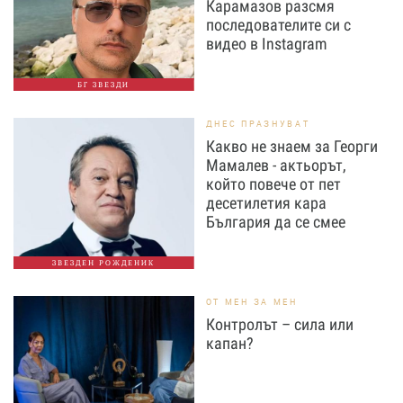
Карамазов разсмя
последователите си с
видео в Instagram
БГ ЗВЕЗДИ
ДНЕС ПРАЗНУВАТ
Какво не знаем за Георги
Мамалев - актьорът,
който повече от пет
десетилетия кара
България да се смее
ЗВЕЗДЕН РОЖДЕНИК
ОТ МЕН ЗА МЕН
Контролът – сила или
капан?