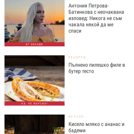
Антония Петрова-
Батинкова с неочаквана
изповед: Никога не съм
чакала някой да ме
спаси
БГ ЗВЕЗДИ
РЕЦЕПТИ
Пълнено пилешко филе в
бутер тесто
АХ, ЧЕ ВКУСНО!
ВКУСНО
Кисело мляко с ананас и
бадеми