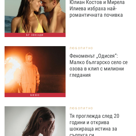
Юлиан Костов и Мирела
Илиева избраха най-
романтичната почивка
БГ ЗВЕЗДИ
ЛЮБОПИТНО
Феноменът „Одисея“:
Малко българско село се
озова в клип с милиони
гледания
КИНО
ЛЮБОПИТНО
Тя проглежда след 20
години и открива
шокираща истина за
съпруга си