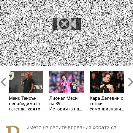
Previous
Ne
п
Майк Тайсън:
Лионел Меси
Кара Делевин с
Ч
непобедимата
на 39:
тежки
с
легенда, която
Историята на
самопризнания:
Ш
пренаписа
момчето от
Позволявах на
п
историята на
Росарио, което
хората да се
П
бокса
покори света
възползват от
името на своите вярвания хората са
мен сексуално