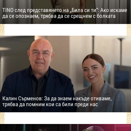
TINO след представянето на „Била си ти“: Ако искаме
да се опознаем, трябва да се срещнем с болката
Калин Сърменов: За да знаем накъде отиваме,
трябва да помним кои са били преди нас