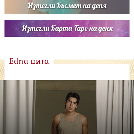
Изтегли Късмет на деня
Изтегли Карта Таро на деня
Edna пита