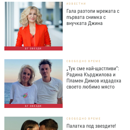
ИЗВЕСТНИ
Гала разтопи мрежата с
първата снимка с
внучката Джина
БГ ЗВЕЗДИ
СВОБОДНО ВРЕМЕ
„Тук сме най-щастливи“:
Радина Кърджилова и
Пламен Димов издадоха
своето любимо място
БГ ЗВЕЗДИ
СВОБОДНО ВРЕМЕ
Палатка под звездите!