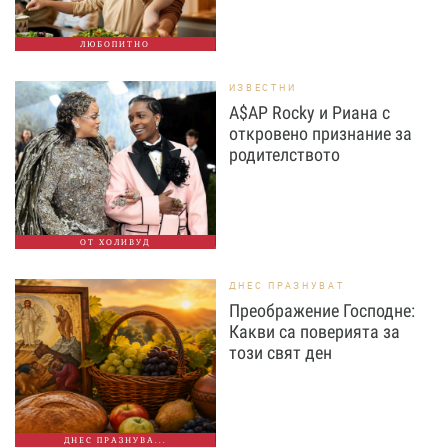
ЛЮБОПИТНО
ИЗВЕСТНИ
A$AP Rocky и Риана с
откровено признание за
родителството
ОТ ХОЛИВУД
ДНЕС ПРАЗНУВАТ
Преображение Господне:
Какви са поверията за
този свят ден
ДНЕС ПРАЗНУВА...