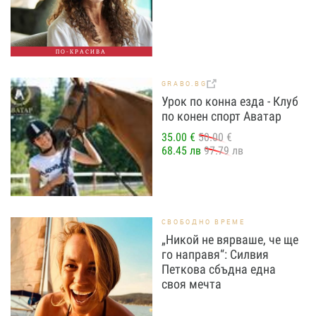
ПО-КРАСИВА
GRABO.BG
Урок по конна езда - Клуб
по конен спорт Аватар
35.00 €
50.00 €
68.45 лв
97.79 лв
СВОБОДНО ВРЕМЕ
„Никой не вярваше, че ще
го направя“: Силвия
Петкова сбъдна една
своя мечта