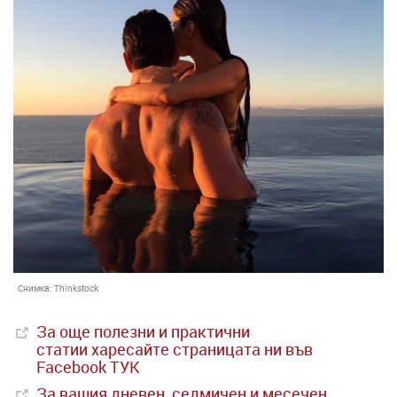
Снимка:
Thinkstock
За още полезни и практични
статии
харесайте страницата ни във
Facebook ТУК
За вашия дневен, седмичен и месечен