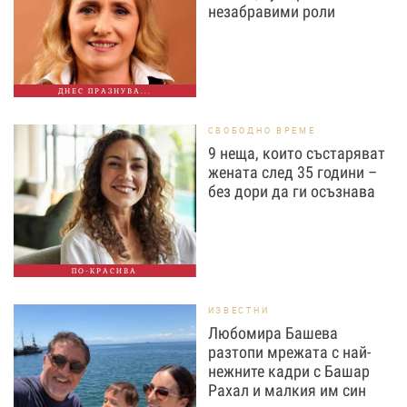
незабравими роли
ДНЕС ПРАЗНУВА...
СВОБОДНО ВРЕМЕ
9 неща, които състаряват
жената след 35 години –
без дори да ги осъзнава
ПО-КРАСИВА
ИЗВЕСТНИ
Любомира Башева
разтопи мрежата с най-
нежните кадри с Башар
Рахал и малкия им син