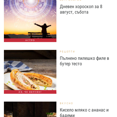
Дневен хороскоп за 8
август, събота
АСТРО
РЕЦЕПТИ
Пълнено пилешко филе в
бутер тесто
АХ, ЧЕ ВКУСНО!
ВКУСНО
Кисело мляко с ананас и
бадеми