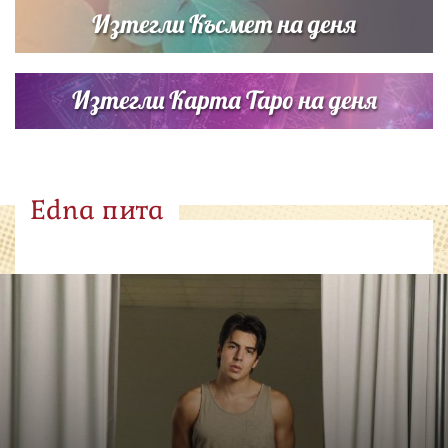
Изтегли Късмет на деня
Изтегли Карта Таро на деня
Edna пита