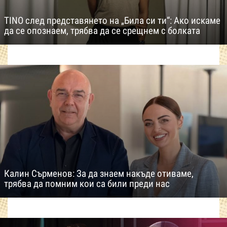
TINO след представянето на „Била си ти“: Ако искаме
да се опознаем, трябва да се срещнем с болката
Калин Сърменов: За да знаем накъде отиваме,
трябва да помним кои са били преди нас