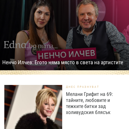
Ненчо Илчев: Егото няма място в света на артистите
ДНЕС ПРАЗНУВАТ
Мелани Грифит на 69:
тайните, любовите и
тежките битки зад
холивудския блясък