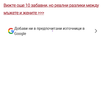
Вижте още 10 забавни, но реални разлики между
мъжете и жените >>>
Добави ни в предпочитани източници в
Google