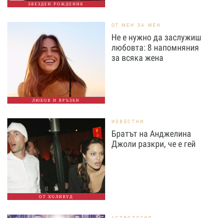
ЗВЕЗДЕН РОЖДЕНИК
ОТ МЕН ЗА МЕН
Не е нужно да заслужиш
любовта: 8 напомняния
за всяка жена
ЛЮБОВ И ВРЪЗКИ
ИЗВЕСТНИ
Братът на Анджелина
Джоли разкри, че е гей
ОТ ХОЛИВУД
АСТРОЛОГИЯ