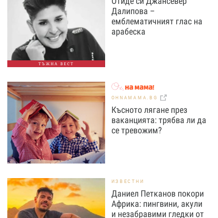
Отиде си Джансевер
Далипова –
емблематичният глас на
арабеска
ТЪЖНА ВЕСТ
OHNAMAMA.BG
Късното лягане през
ваканцията: трябва ли да
се тревожим?
ИЗВЕСТНИ
Даниел Петканов покори
Африка: пингвини, акули
и незабравими гледки от