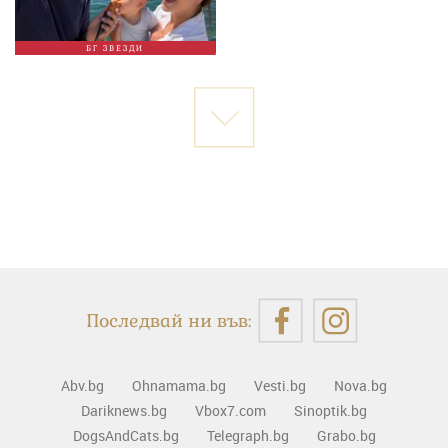
БГ ЗВЕЗДИ
Последвай ни във:
Abv.bg
Ohnamama.bg
Vesti.bg
Nova.bg
Dariknews.bg
Vbox7.com
Sinoptik.bg
DogsAndCats.bg
Telegraph.bg
Grabo.bg