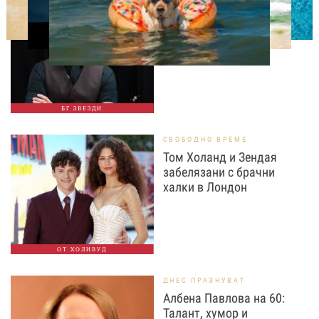
Така ли го правиш, тате?“
Дъщерята на Орлин
Павлов го имитира
БГ ЗВЕЗДИ
СВОБОДНО ВРЕМЕ
Том Холанд и Зендая
забелязани с брачни
халки в Лондон
ОТ ХОЛИВУД
ДНЕС ПРАЗНУВАТ
Албена Павлова на 60:
Талант, хумор и