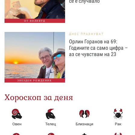
се е случвало
ОТ ХОЛИВУД
ДНЕС ПРАЗНУВАТ
Орлин Горанов на 69:
Годините са само цифра –
аз се чувствам на 23
ЗВЕЗДЕН РОЖДЕНИК
Хороскоп за деня
Овен
Телец
Близнаци
Рак