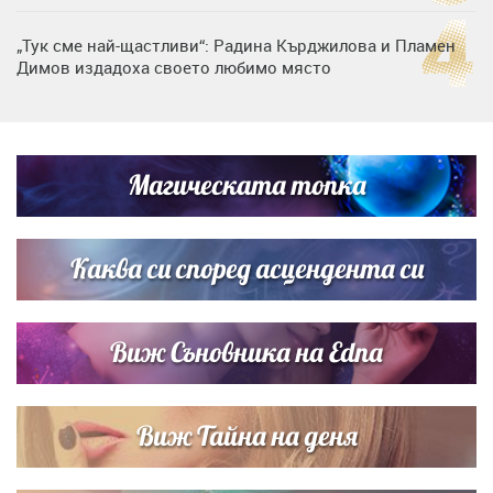
„Тук сме най-щастливи“: Радина Кърджилова и Пламен
Димов издадоха своето любимо място
Дъщерята на Тодор Батков вдигна сватба, Стоичков и
Братя Аргирови я изненадаха с песен
Магическата топка
Дневен хороскоп за 6 август, четвъртък
Каква си според асцендента си
Виж Съновника на Edna
Виж Тайна на деня