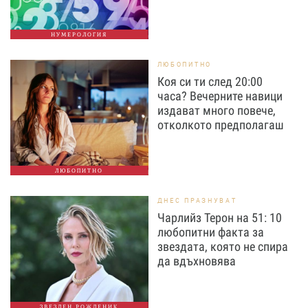
НУМЕРОЛОГИЯ
ЛЮБОПИТНО
Коя си ти след 20:00
часа? Вечерните навици
издават много повече,
отколкото предполагаш
ЛЮБОПИТНО
ДНЕС ПРАЗНУВАТ
Чарлийз Терон на 51: 10
любопитни факта за
звездата, която не спира
да вдъхновява
ЗВЕЗДЕН РОЖДЕНИК