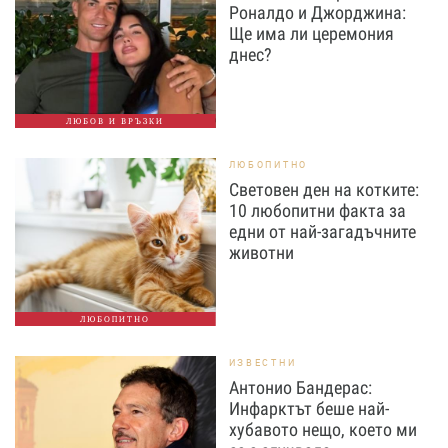
Роналдо и Джорджина:
Ще има ли церемония
днес?
ЛЮБОВ И ВРЪЗКИ
ЛЮБОПИТНО
Световен ден на котките:
10 любопитни факта за
едни от най-загадъчните
животни
ЛЮБОПИТНО
ИЗВЕСТНИ
Антонио Бандерас:
Инфарктът беше най-
хубавото нещо, което ми