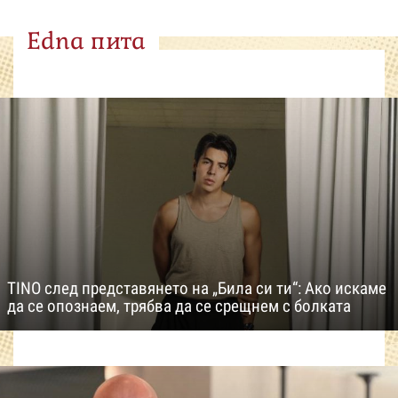
Edna пита
TINO след представянето на „Била си ти“: Ако искаме
да се опознаем, трябва да се срещнем с болката