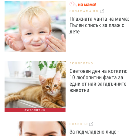
OHNAMAMA.BG
Плажната чанта на мама:
Пълен списък за плаж с
дете
ЛЮБОПИТНО
Световен ден на котките:
10 любопитни факта за
едни от най-загадъчните
животни
ЛЮБОПИТНО
GRABO.BG
За подмладено лице -