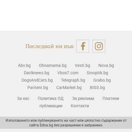
Последвай ни във:
Abv.bg
Ohnamama.bg
Vesti.bg
Nova.bg
Dariknews.bg
Vbox7.com
Sinoptik.bg
DogsAndCats.bg
Telegraph.bg
Grabo.bg
Pariteni.bg
CarMarket.bg
BISS.bg
За нас
Политика ЛД
За реклама
Платени
публикации
Контакти
Използването или публикуването на част или цялостно съдържание от
сайта Edna.bg без разрешение е забранено.