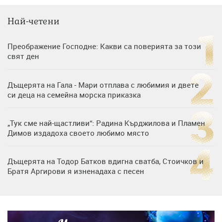
Най-четени
Преображение Господне: Какви са поверията за този
свят ден
Дъщерята на Гала - Мари отплава с любимия и двете
си деца на семейна морска приказка
„Тук сме най-щастливи“: Радина Кърджилова и Пламен
Димов издадоха своето любимо място
Дъщерята на Тодор Батков вдигна сватба, Стоичков и
Братя Аргирови я изненадаха с песен
Дневен хороскоп за 6 август, четвъртък