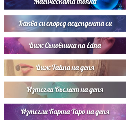
Магическата топка
Списъкът е ясен: Джей Ло и Риана във ВИП гостите на
сватбата на Роналдо
Каква си според асцендента си
Виж Съновника на Edna
Виж Тайна на деня
Изтегли Късмет на деня
Изтегли Карта Таро на деня