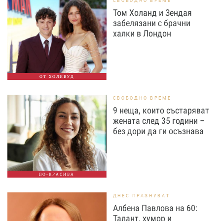
СВОБОДНО ВРЕМЕ
Том Холанд и Зендая
забелязани с брачни
халки в Лондон
ОТ ХОЛИВУД
СВОБОДНО ВРЕМЕ
9 неща, които състаряват
жената след 35 години –
без дори да ги осъзнава
ПО-КРАСИВА
ДНЕС ПРАЗНУВАТ
Албена Павлова на 60:
Талант, хумор и