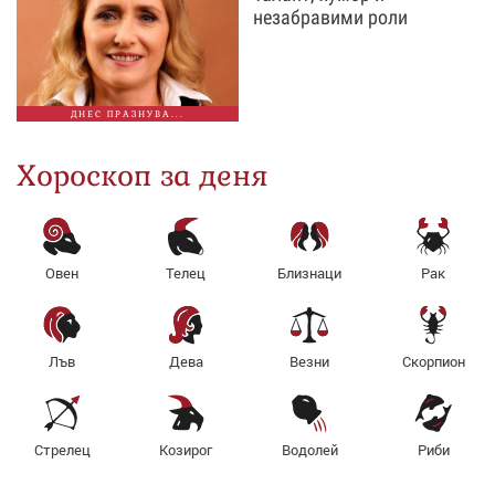
незабравими роли
ДНЕС ПРАЗНУВА...
Хороскоп за деня
Овен
Телец
Близнаци
Рак
Лъв
Дева
Везни
Скорпион
Стрелец
Козирог
Водолей
Риби