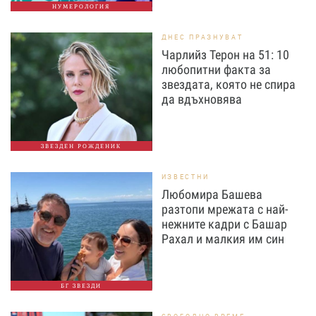
НУМЕРОЛОГИЯ
ДНЕС ПРАЗНУВАТ
Чарлийз Терон на 51: 10
любопитни факта за
звездата, която не спира
да вдъхновява
ЗВЕЗДЕН РОЖДЕНИК
ИЗВЕСТНИ
Любомира Башева
разтопи мрежата с най-
нежните кадри с Башар
Рахал и малкия им син
БГ ЗВЕЗДИ