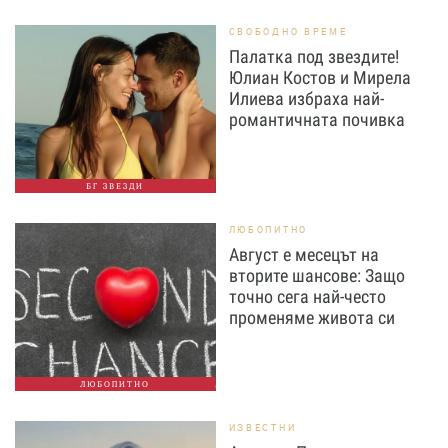
СВОБОДНО ВРЕМЕ
Палатка под звездите!
Юлиан Костов и Мирела
Илиева избраха най-
романтичната почивка
БГ ЗВЕЗДИ
ЛЮБОПИТНО
Август е месецът на
вторите шансове: Защо
точно сега най-често
променяме живота си
ЛЮБОПИТНО
ИЗВЕСТНИ