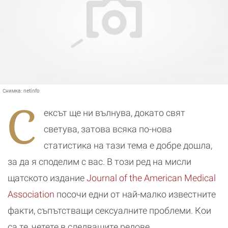
Снимка:
netinfo
С
ексът ще ни вълнува, докато свят
светува, затова всяка по-нова
статистика на тази тема е добре дошла,
за да я споделим с вас. В този ред на мисли
щатското издание
Journal of the American Medical
Association
посочи едни от най-малко известните
факти, съпътстващи сексуалните проблеми. Кои
са те, четете в следващите редове.