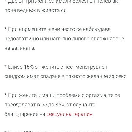
* Две от три жени са имали болезнен полов акт
поне веднъж в живота си.
* При кърмещите жени често се наблюдава
недостатъчно или напълно липсва овлажняване
на вагината.
* Близо 15% от жените с постменструален
синдром имат спадане в тяхното желание за секс.
* При жените, имащи проблеми с оргазма, те се
преодоляват в 65 до 85% от случаите
благодарение на
сексуална терапия
.