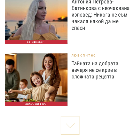
Антония Петрова-
Батинкова с неочаквана
изповед: Никога не съм
чакала някой да ме
спаси
БГ ЗВЕЗДИ
ЛЮБОПИТНО
Тайната на добрата
вечеря не се крие в
сложната рецепта
ЛЮБОПИТНО