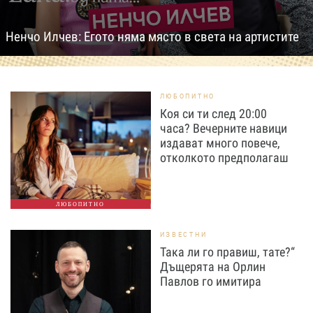
Ненчо Илчев: Егото няма място в света на артистите
ЛЮБОПИТНО
Коя си ти след 20:00
часа? Вечерните навици
издават много повече,
отколкото предполагаш
ЛЮБОПИТНО
ИЗВЕСТНИ
Така ли го правиш, тате?“
Дъщерята на Орлин
Павлов го имитира