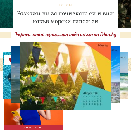
ТЕСТОВЕ
Разкажи ни за почивката си и виж
какъв морски типаж си
Украси, като изтеглиш нова тема на Edna.bg
Оферти
ЛЮБОПИТНО
ТЕСТ: Какво издава
телефонът ти за теб?
ЛЮБОПИТНО