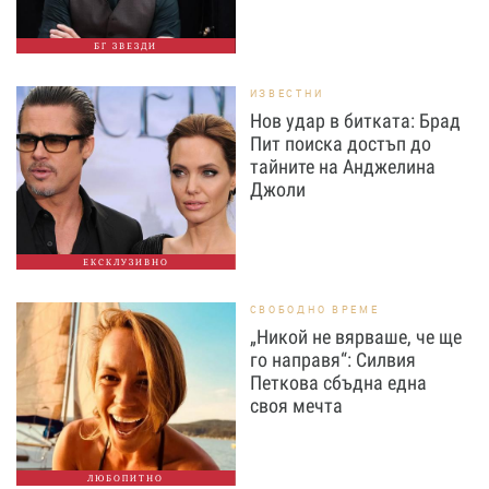
БГ ЗВЕЗДИ
ИЗВЕСТНИ
Нов удар в битката: Брад
Пит поиска достъп до
тайните на Анджелина
Джоли
ЕКСКЛУЗИВНО
СВОБОДНО ВРЕМЕ
„Никой не вярваше, че ще
го направя“: Силвия
Петкова сбъдна една
своя мечта
ЛЮБОПИТНО