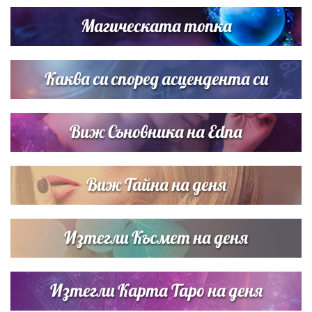
Магическата топка
Списъкът е ясен: Джей Ло и Риана във ВИП гостите на
сватбата на Роналдо
Каква си според асцендента си
Виж Съновника на Edna
Виж Тайна на деня
Изтегли Късмет на деня
Изтегли Карта Таро на деня