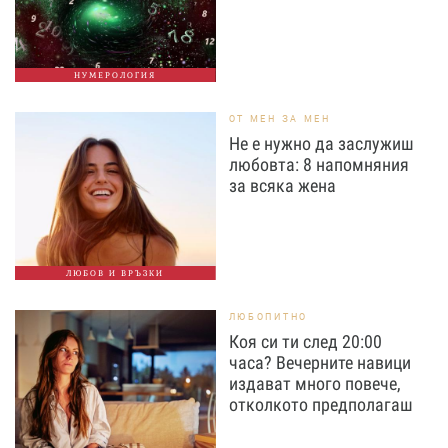
НУМЕРОЛОГИЯ
ОТ МЕН ЗА МЕН
Не е нужно да заслужиш
любовта: 8 напомняния
за всяка жена
ЛЮБОВ И ВРЪЗКИ
ЛЮБОПИТНО
Коя си ти след 20:00
часа? Вечерните навици
издават много повече,
отколкото предполагаш