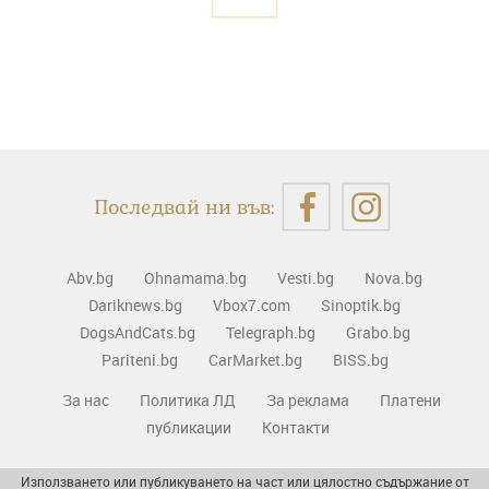
Последвай ни във:
Abv.bg
Ohnamama.bg
Vesti.bg
Nova.bg
Dariknews.bg
Vbox7.com
Sinoptik.bg
DogsAndCats.bg
Telegraph.bg
Grabo.bg
Pariteni.bg
CarMarket.bg
BISS.bg
За нас
Политика ЛД
За реклама
Платени
публикации
Контакти
Използването или публикуването на част или цялостно съдържание от