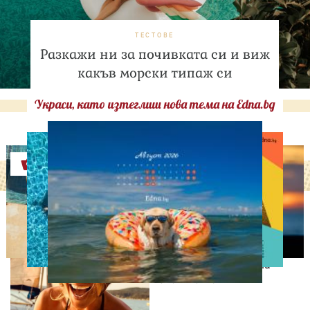
ТЕСТОВЕ
Разкажи ни за почивката си и виж
какъв морски типаж си
Украси, като изтеглиш нова тема на Edna.bg
Оферти
СВОБОДНО ВРЕМЕ
„Никой не вярваше, че ще
го направя“: Силвия
Петкова сбъдна една
своя мечта