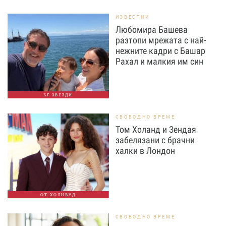
ИЗВЕСТНИ
Любомира Башева
разтопи мрежата с най-
нежните кадри с Башар
Рахал и малкия им син
БГ ЗВЕЗДИ
СВОБОДНО ВРЕМЕ
Том Холанд и Зендая
забелязани с брачни
халки в Лондон
ОТ ХОЛИВУД
СВОБОДНО ВРЕМЕ