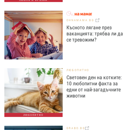
ЛЮБОВ И ВРЪЗКИ
OHNAMAMA.BG
Късното лягане през
ваканцията: трябва ли да
се тревожим?
ЛЮБОПИТНО
Световен ден на котките:
10 любопитни факта за
едни от най-загадъчните
животни
ЛЮБОПИТНО
GRABO.BG