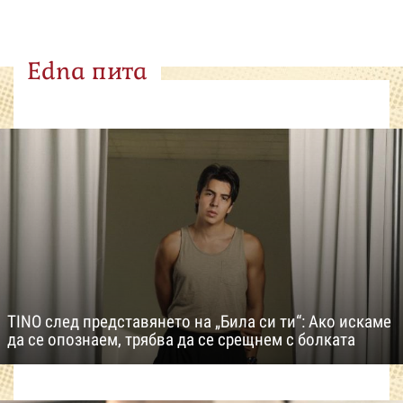
Edna пита
TINO след представянето на „Била си ти“: Ако искаме
да се опознаем, трябва да се срещнем с болката