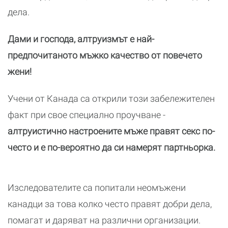
дела.
Дами и господа, алтруизмът е най-
предпочитаното мъжко качество от повечето
жени!
Учени от Канада са открили този забележителен
факт при свое специално проучване -
алтруистично настроените мъже правят секс по-
често и е по-вероятно да си намерят партньорка.
Изследователите са попитали неомъжени
канадци за това колко често правят добри дела,
помагат и даряват на различни организации.