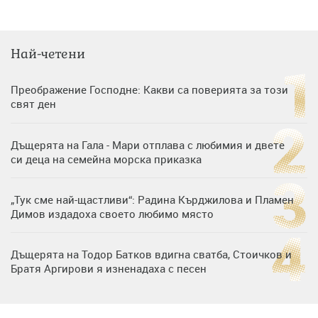
Най-четени
Преображение Господне: Какви са поверията за този
свят ден
Дъщерята на Гала - Мари отплава с любимия и двете
си деца на семейна морска приказка
„Тук сме най-щастливи“: Радина Кърджилова и Пламен
Димов издадоха своето любимо място
Дъщерята на Тодор Батков вдигна сватба, Стоичков и
Братя Аргирови я изненадаха с песен
Дневен хороскоп за 6 август, четвъртък