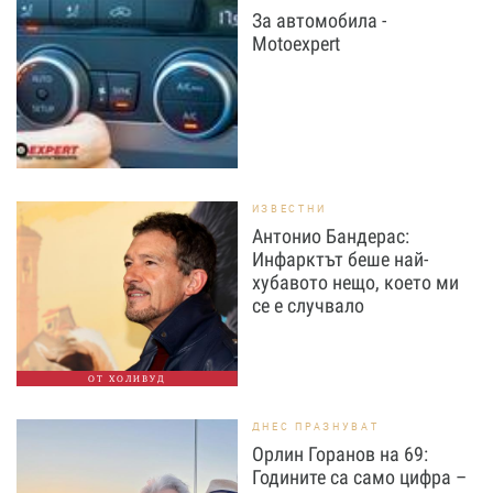
За автомобила -
Motoexpert
ИЗВЕСТНИ
Антонио Бандерас:
Инфарктът беше най-
хубавото нещо, което ми
се е случвало
ОТ ХОЛИВУД
ДНЕС ПРАЗНУВАТ
Орлин Горанов на 69:
Годините са само цифра –