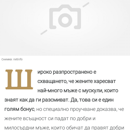
Снимка:
netinfo
Ш
ироко разпространено е
схващането, че жените харесват
най-много мъже с мускули, които
знаят как да ги разсмиват.
Да, това си е един
голям бонус
, но специално проучване доказва, че
жените всъщност си падат по добри и
милосърдни мъже, които обичат да правят добри