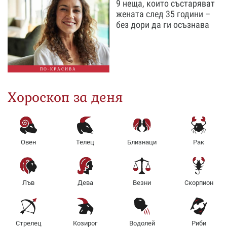
9 неща, които състаряват
жената след 35 години –
без дори да ги осъзнава
ПО-КРАСИВА
Хороскоп за деня
Овен
Телец
Близнаци
Рак
Лъв
Дева
Везни
Скорпион
Стрелец
Козирог
Водолей
Риби