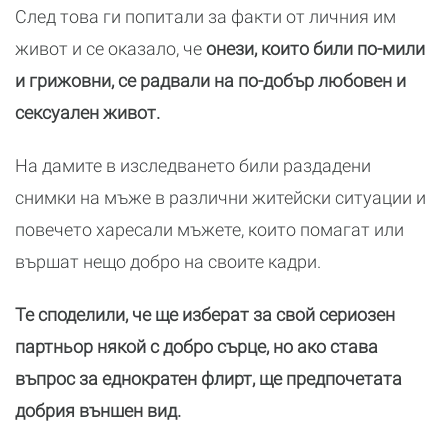
След това ги попитали за факти от личния им
живот и се оказало, че
онези, които били по-мили
и грижовни, се радвали на по-добър любовен и
сексуален живот.
На дамите в изследването били раздадени
снимки на мъже в различни житейски ситуации и
повечето харесали мъжете, които помагат или
вършат нещо добро на своите кадри.
Те споделили, че ще изберат за свой сериозен
партньор някой с добро сърце, но ако става
въпрос за еднократен флирт, ще предпочетата
добрия външен вид.