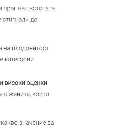
 праг на гъстотата
е стигнали до
а на плодовитост
е категории.
ли високи оценки
 с жените, които
икакво значение за