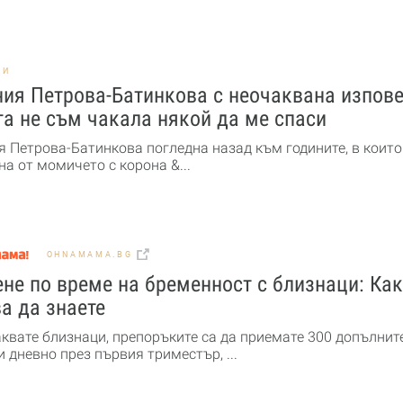
НИ
ия Петрова-Батинкова с неочаквана изпове
а не съм чакала някой да ме спаси
я Петрова-Батинкова погледна назад към годините, в които
а от момичето с корона &...
OHNAMAMA.BG
не по време на бременност с близнаци: Ка
а да знаете
аквате близнаци, препоръките са да приемате 300 допълнит
 дневно през първия триместър, ...