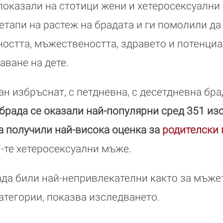
показали на стотици жени и хетеросексуални
етапи на растеж на брадата и ги помолили да
остта, мъжествеността, здравето и потенци
аване на дете.
 избръснат, с петдневна, с десетдневна брад
брада се оказали най-популярни сред 351 из
а получили най-висока оценка за
родителски 
77-те хетеросексуални мъже.
да били най-непривлекателни както за мъжете
атегории, показва изследването.