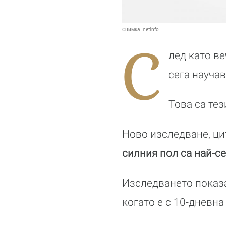
Снимка:
netinfo
С
лед като в
сега науча
Това са тез
Ново изследване, ци
силния пол са най-с
Изследването показа
когато е с 10-дневна