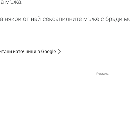
на мъжа.
на някои от най-сексапилните мъже с бради м
итани източници в Google