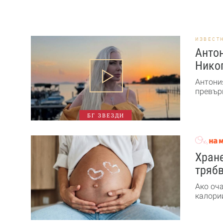
ИЗВЕСТ
Антон
Никог
Антони
превърн
БГ ЗВЕЗДИ
Хране
трябв
Ако оч
калории