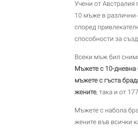
Учени от Австралия 
10 мъже в различни 
според привлекателн
способности за създ
Всеки мъж бил сниман
Мъжете с 10-дневна 
мъжете с гъста брад
жените
, така и от 1
Мъжете с набола бра
жените във всички к