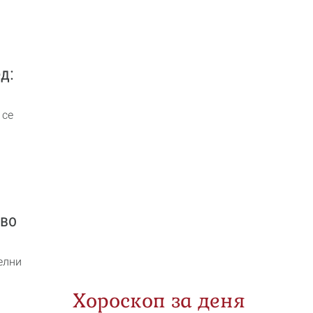
д:
 се
кво
елни
Хороскоп за деня