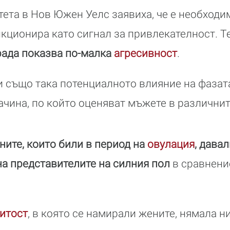
тета в Нов Южен Уелс заявиха, че е необходим
нкционира като сигнал за привлекателност. Т
рада показва по-малка
агресивност
.
 също така потенциалното влияние на фазат
ачина, по който оценяват мъжете в различнит
ните, които били в период на
овулация
, дава
а представителите на силния пол
в сравнение
итост
, в която се намирали жените, нямала н