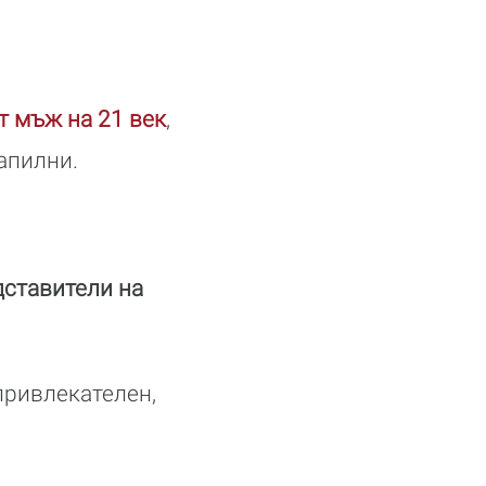
т мъж на 21 век
,
апилни.
дставители на
привлекателен,