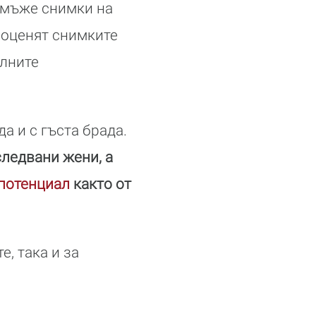
 мъже снимки на
 оценят снимките
алните
а и с гъста брада.
следвани жени,
а
потенциал
както от
, така и за