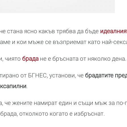
ече стана ясно какъв трябва да бъде
идеалния
ваме и кои мъже се възприемат като най-секс
и, чиято
брада
не е бръсната от няколко дена.
тирано от БГНЕС, установи, че
брадатите пре
ексапилни
.
, че жените намират един и същи мъж за по-
 брада, отколкото когато е избръснат.