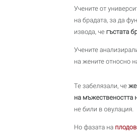
Учените от универси
на брадата, за да фу
извода, че
гъстата б
Учените анализирали
на жените относно н
Те забелязали, че
же
на мъжествеността н
не били в овулация.
Но фазата на
плодов