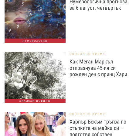
Нумерологична прогноза
за 6 август, четвъртък
НУМЕРОЛОГИЯ
СВОБОДНО ВРЕМЕ
Как Меган Маркъл
отпразнува 45-ия си
рожден ден с принц Хари
КРАЛСКИ НОВИНИ
СВОБОДНО ВРЕМЕ
Харпър Бекъм тръгва по
стъпките на майка си –
подготвя собствен