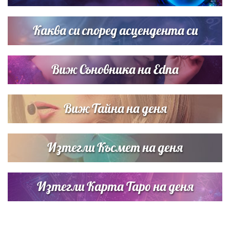
Звездна ваканция в Майорка: Дженифър Анистън,
Кортни Кокс и Джим Къртис заедно на яхта
Каква си според асцендента си
Виж Съновника на Edna
Виж Тайна на деня
Изтегли Късмет на деня
Изтегли Карта Таро на деня