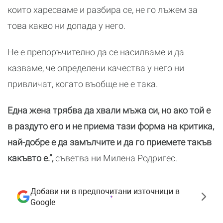
които харесваме и разбира се, не го лъжем за
това какво ни допада у него.
Не е препоръчително да се насилваме и да
казваме, че определени качества у него ни
привличат, когато въобще не е така.
Една жена трябва да хвали мъжа си, но ако той е
в раздуто его и не приема тази форма на критика,
най-добре е да замълчите и да го приемете такъв
какъвто е.”,
съветва ни Милена Родригес.
Добави ни в предпочитани източници в
Google