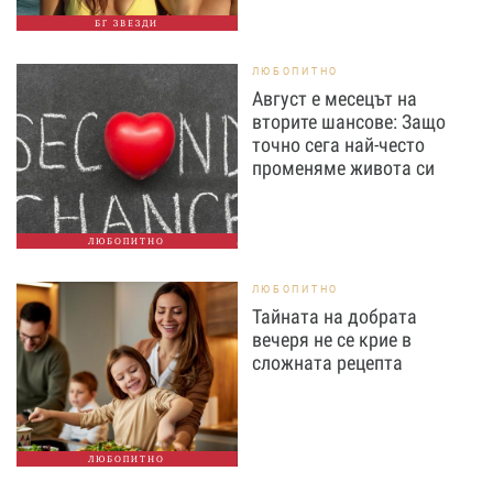
БГ ЗВЕЗДИ
ЛЮБОПИТНО
Август е месецът на
вторите шансове: Защо
точно сега най-често
променяме живота си
ЛЮБОПИТНО
ЛЮБОПИТНО
Тайната на добрата
вечеря не се крие в
сложната рецепта
ЛЮБОПИТНО