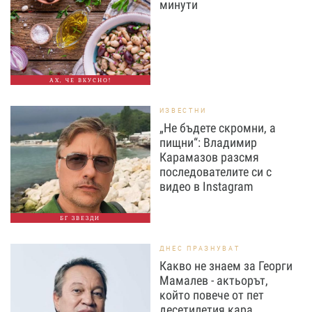
минути
АХ, ЧЕ ВКУСНО!
ИЗВЕСТНИ
„Не бъдете скромни, а
пищни“: Владимир
Карамазов разсмя
последователите си с
видео в Instagram
БГ ЗВЕЗДИ
ДНЕС ПРАЗНУВАТ
Какво не знаем за Георги
Мамалев - актьорът,
който повече от пет
десетилетия кара