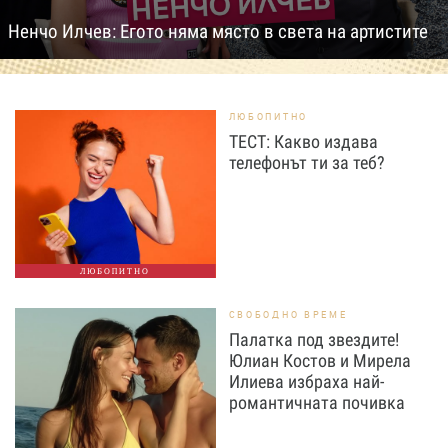
Ненчо Илчев: Егото няма място в света на артистите
ЛЮБОПИТНО
ТЕСТ: Какво издава
телефонът ти за теб?
ЛЮБОПИТНО
СВОБОДНО ВРЕМЕ
Палатка под звездите!
Юлиан Костов и Мирела
Илиева избраха най-
романтичната почивка