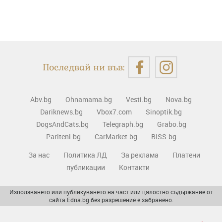
Последвай ни във:
Abv.bg
Ohnamama.bg
Vesti.bg
Nova.bg
Dariknews.bg
Vbox7.com
Sinoptik.bg
DogsAndCats.bg
Telegraph.bg
Grabo.bg
Pariteni.bg
CarMarket.bg
BISS.bg
За нас
Политика ЛД
За реклама
Платени
публикации
Контакти
Използването или публикуването на част или цялостно съдържание от
сайта Edna.bg без разрешение е забранено.