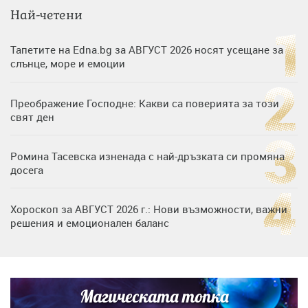
Най-четени
Тапетите на Edna.bg за АВГУСТ 2026 носят усещане за
слънце, море и емоции
Преображение Господне: Какви са поверията за този
свят ден
Ромина Тасевска изненада с най-дръзката си промяна
досега
Хороскоп за АВГУСТ 2026 г.: Нови възможности, важни
решения и емоционален баланс
Дъщерята на Гала - Мари отплава с любимия и двете
си деца на семейна морска приказка
Магическата топка