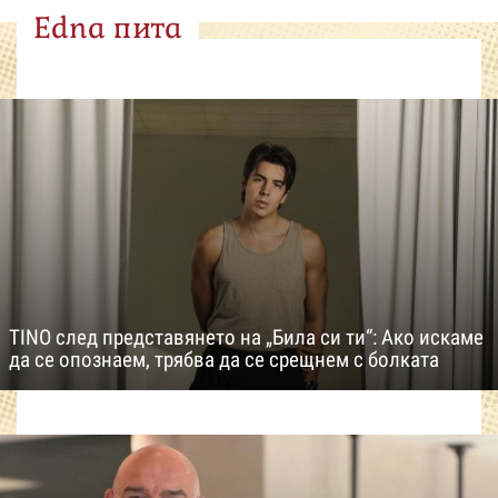
Edna пита
TINO след представянето на „Била си ти“: Ако искаме
да се опознаем, трябва да се срещнем с болката