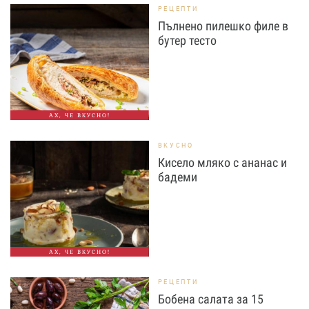
РЕЦЕПТИ
Пълнено пилешко филе в
бутер тесто
АХ, ЧЕ ВКУСНО!
ВКУСНО
Кисело мляко с ананас и
бадеми
АХ, ЧЕ ВКУСНО!
РЕЦЕПТИ
Бобена салата за 15