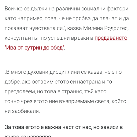
Всичко се дължи на различни социални фактори
като например, това, че не трябва да плачат и да
показват чувствата си.”, казва Милена Родригес,
консултантът по успешни връзки в
предаването
"Ива от сутрин до обед"
.
„В много духовни дисциплини се казва, че е по-
добре, ако оставим егото си настрана и го
преодолеем, но това е странно, тъй като
точно чрез егото ние възприемаме света, който
ни заобикаля.
За това егото е важна част от нас, но зависи в
какво се изразява.