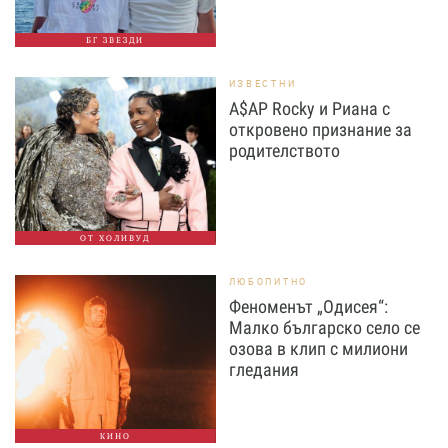
БГ ЗВЕЗДИ
ИЗВЕСТНИ
A$AP Rocky и Риана с
откровено признание за
родителството
ОТ ХОЛИВУД
ЛЮБОПИТНО
Феноменът „Одисея“:
Малко българско село се
озова в клип с милиони
гледания
КИНО