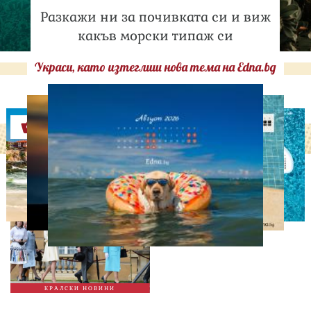
Разкажи ни за почивката си и виж
какъв морски типаж си
Украси, като изтеглиш нова тема на Edna.bg
Оферти
СВОБОДНО ВРЕМЕ
Ново бебе в кралското
семейство
КРАЛСКИ НОВИНИ