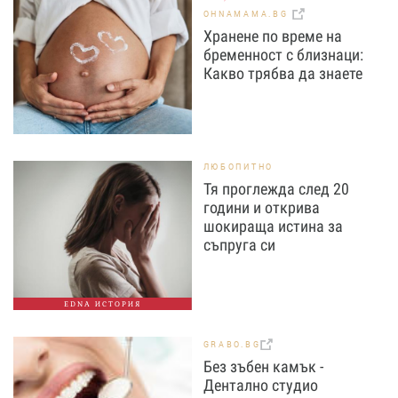
OHNAMAMA.BG
Хранене по време на
бременност с близнаци:
Какво трябва да знаете
ЛЮБОПИТНО
Тя проглежда след 20
години и открива
шокираща истина за
съпруга си
EDNA ИСТОРИЯ
GRABO.BG
Без зъбен камък -
Дентално студио