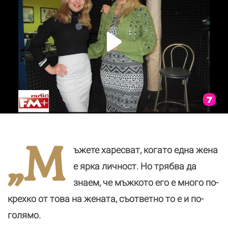
„М
ъжете харесват, когато една жена
е ярка личност. Но трябва да
знаем, че мъжкото его е много по-
крехко от това на жената, съответно то е и по-
голямо.