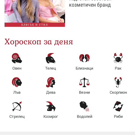
козметичен бранд
БЛЯСЪК И СТИЛ
Хороскоп за деня
Овен
Телец
Близнаци
Рак
Лъв
Дева
Везни
Скорпион
Стрелец
Козирог
Водолей
Риби