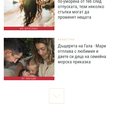
по-уморена от теб след
отпуската, тези няколко
стъпки могат да
променят нещата
ПО-КРАСИВА
ИЗВЕСТНИ
Дъщерята на Гала - Мари
отплава с любимия и
двете си деца на семейна
морска приказка
БГ ЗВЕЗДИ