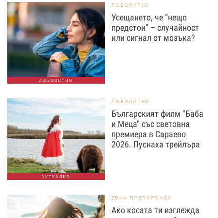
ЛЮБОПИТНО
Усещането, че “нещо
предстои” – случайност
или сигнал от мозъка?
ЛЮБОПИТНО
ЛЮБОПИТНО
Българският филм "Баба
и Меца" със световна
премиера в Сараево
2026. Пуснаха трейлъра
АКТУАЛНО
EDNA ПРЕПОРЪЧВА
Ако косата ти изглежда