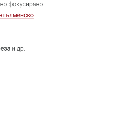
лно фокусирано
нтълменско
реза
и др.