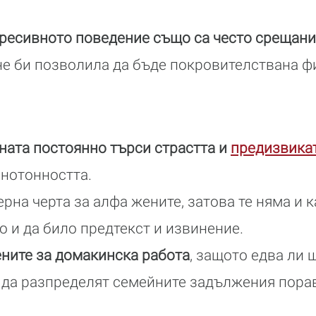
гресивното поведение също са често срещани
не би позволила да бъде покровителствана 
ната постоянно търси страстта и
предизвика
онотонността.
ерна черта за алфа жените, затова те няма и к
о и да било предтекст и извинение.
ените за домакинска работа
, защото едва ли щ
 да разпределят семейните задължения пора