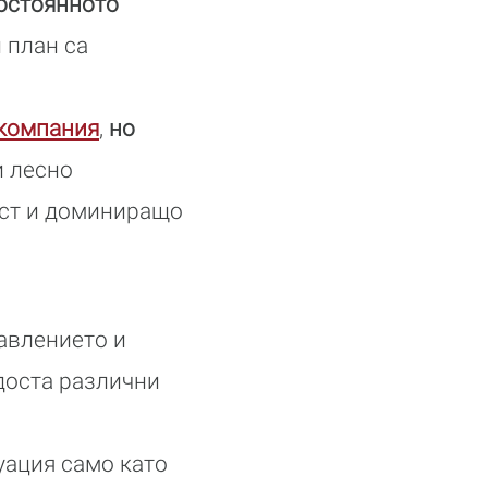
остоянното
 план са
компания
,
но
 лесно
ост и доминиращо
бавлението и
 доста различни
уация само като