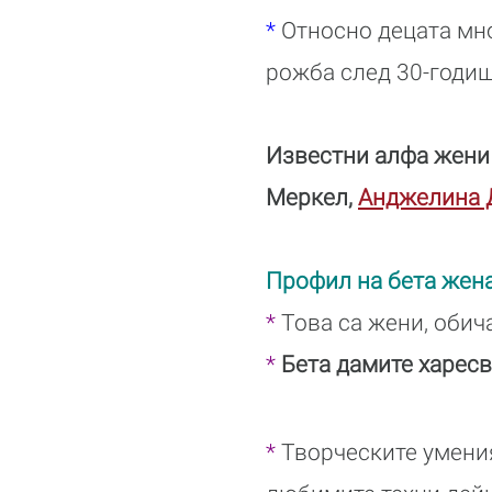
*
Относно децата мно
рожба след 30-годи
Известни алфа жени 
Меркел,
Анджелина 
Профил на бета жен
*
Това са жени, обич
*
Бета дамите харес
*
Творческите умения