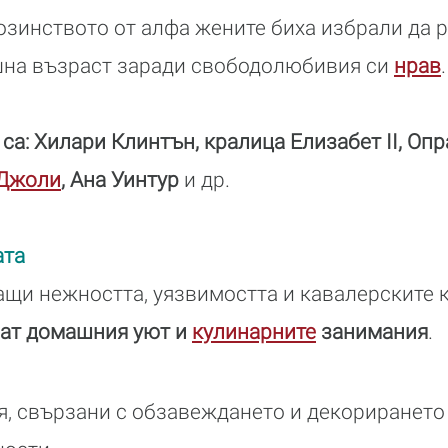
зинството от алфа жените биха избрали да р
шна възраст заради свободолюбивия си
нрав
.
са: Хилари Клинтън, кралица Елизабет II, Опр
Джоли
, Ана Уинтур
и др.
ата
ащи нежността, уязвимостта и кавалерските 
ват домашния уют и
кулинарните
занимания
.
, свързани с обзавеждането и декорирането 