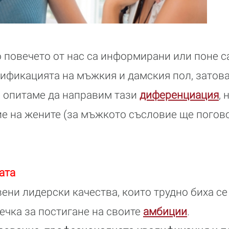
 повечето от нас са информирани или поне са
сификацията на мъжкия и дамския пол, затов
е опитаме да направим тази
диференциация
, 
е на жените (за мъжкото съсловие ще погов
ата
вени лидерски качества, които трудно биха с
речка за постигане на своите
амбиции
.