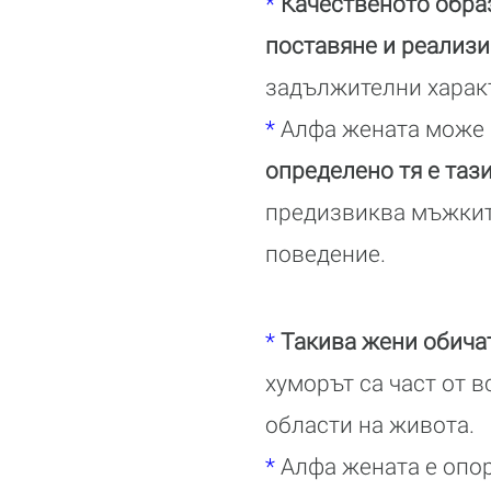
*
Качественото обра
поставяне и реализи
задължителни характ
*
Алфа жената може и
определено тя е тази
предизвиква мъжкит
поведение.
*
Такива жени обича
хуморът са част от в
области на живота.
*
Алфа жената е опор