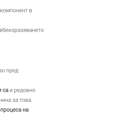
 компонент в
себеизразяването
во пред
и са
и редовно
чина за това.
 процеса на