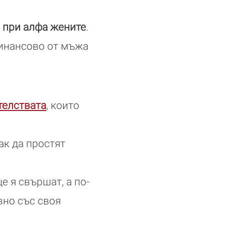
 при алфа жените
.
финансово от мъжа
телствата
, които
ак да простят
е я свършат, а по-
вно със своя