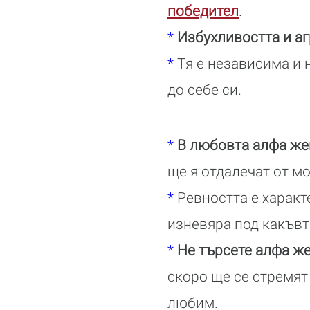
победител
.
*
Избухливостта и а
*
Тя е независима и 
до себе си.
*
В любовта алфа же
ще я отдалечат от м
*
Ревността е характ
изневяра под какъвт
*
Не търсете алфа ж
скоро ще се стремят
любим.