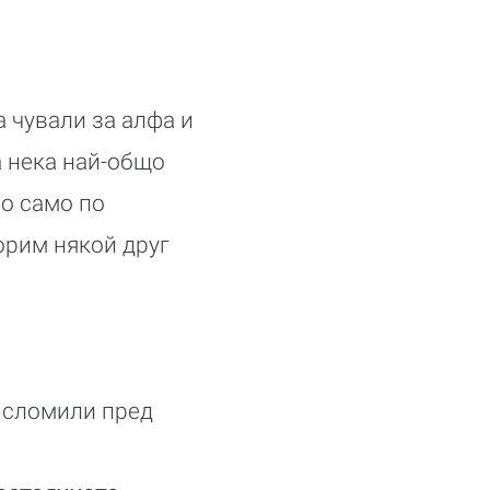
 чували за алфа и
а нека най-общо
но само по
орим някой друг
е сломили пред