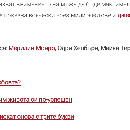
чакват вниманието на мъжа да бъде максима
 се показва всячески чрез мили жестове и
дже
са:
Мерилин Монро
, Одри Хепбърн, Майка Те
юбовта?
им живота си по-успешен
искат онова с трите букви