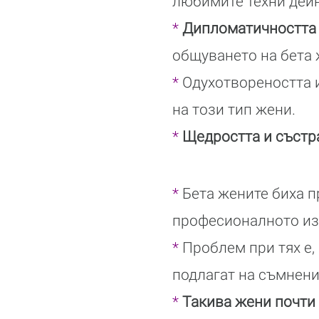
любимите техни дей
*
Дипломатичността 
общуването на бета 
*
Одухотвореността 
на този тип жени.
*
Щедростта и състр
*
Бета жените биха п
професионалното из
*
Проблем при тях е,
подлагат на съмнени
*
Такива жени почти 