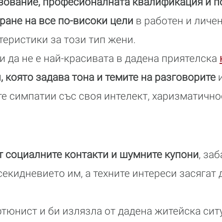
зование, професионалната квалификация и п
ране на все по-високи цели
в работен и личен
еристики за този тип жени.
 да не е най-красивата в дадена приятелска
, която задава тона и темите на разговорите
и
е симпатии със своя интелект, харизматичн
т социалните контакти и шумните купони
, за
секидневието им, а техните интереси засягат
тюнист и би излязла от дадена житейска сит