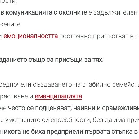
ности.
в комуникацията с околните
е задължителен
жените.
и
емоционалността
постоянно присъстват в 
аданието също са присъщи за тях
.
редпочели създаването на стабилно семейст
растване и
еманципацията
.
 че
често се подценяват, наивни и срамежлив
е умствените си способности, без да има при
никога не биха предприели първата стъпка в