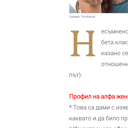
Снимка:
Thinkstock
Н
есъмнено
бета кла
казано с
отношени
път).
Профил на алфа жен
*
Това са дами с изя
каквато и да било п