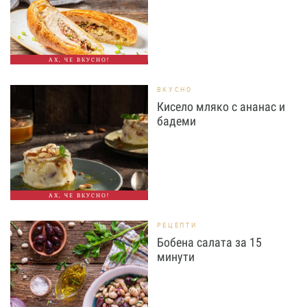
АХ, ЧЕ ВКУСНО!
ВКУСНО
Кисело мляко с ананас и
бадеми
АХ, ЧЕ ВКУСНО!
РЕЦЕПТИ
Бобена салата за 15
минути