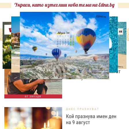
Украси, като изтеглиш нова тема на Edna.bg
Оферти
ИЗВЕСТНИ
Даниел Петканов покори
Африка: пингвини, акули
и незабравими гледки от
Кейптаун
БГ ЗВЕЗДИ
ДНЕС ПРАЗНУВАТ
Кой празнува имен ден
на 9 август