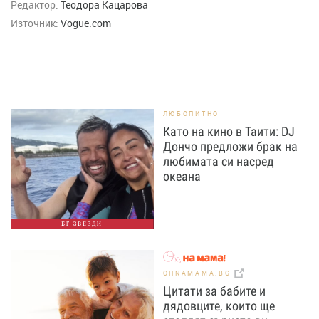
Редактор:
Теодора Кацарова
Източник:
Vogue.com
ЛЮБОПИТНО
Като на кино в Таити: DJ
Дончо предложи брак на
любимата си насред
океана
БГ ЗВЕЗДИ
OHNAMAMA.BG
Цитати за бабите и
дядовците, които ще