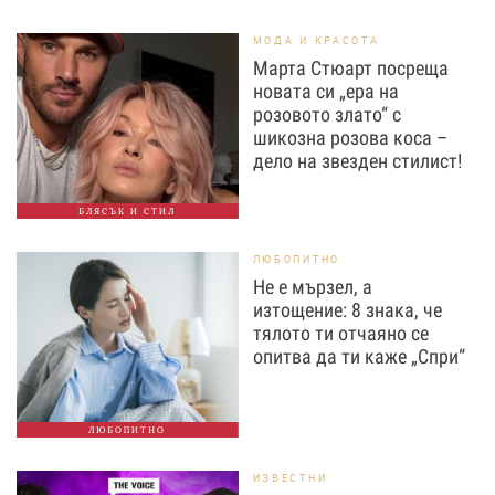
МОДА И КРАСОТА
Марта Стюарт посреща
новата си „ера на
розовото злато“ с
шикозна розова коса –
дело на звезден стилист!
БЛЯСЪК И СТИЛ
ЛЮБОПИТНО
Не е мързел, а
изтощение: 8 знака, че
тялото ти отчаяно се
опитва да ти каже „Спри“
ЛЮБОПИТНО
ИЗВЕСТНИ