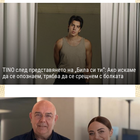
TINO след представянето на „Била си ти“: Ако искаме
да се опознаем, трябва да се срещнем с болката