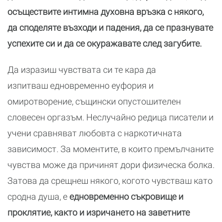
осъществите интимна духовна връзка с някого,
да споделяте възходи и падения, да се празнувате
успехите си и да се окуражавате след загубите.
Да изразиш чувствата си те кара да
изпитваш едновременно еуфория и
омиротворение, същински опустошителен
словесен оргазъм. Неслучайно редица писатели и
учени сравняват любовта с наркотичната
зависимост. За моментите, в които премълчаните
чувства може да причинят дори физическа болка.
Затова да срещнеш някого, когото чувстваш като
сродна душа, е
едновременно съкровище и
проклятие, както и изричането на заветните