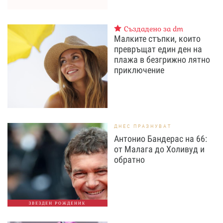
Създадено за dm
Малките стъпки, които
превръщат един ден на
плажа в безгрижно лятно
приключение
ДНЕС ПРАЗНУВАТ
Антонио Бандерас на 66:
от Малага до Холивуд и
обратно
ЗВЕЗДЕН РОЖДЕНИК