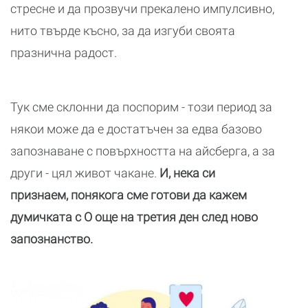
стресне и да прозвучи прекалено импулсивно,
нито твърде късно, за да изгуби своята
празнична радост.
Тук сме склонни да поспорим - този период за
някои може да е достатъчен за едва базово
запознаване с повърхността на айсберга, а за
други - цял живот чакане.
И, нека си
признаем, понякога сме готови да кажем
думичката с О още на третия ден след ново
запознанство.