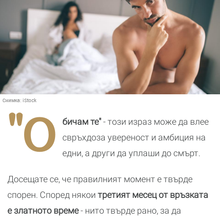
Снимка:
iStock
"О
бичам те"
- този израз може да влее
свръхдоза увереност и амбиция на
едни, а други да уплаши до смърт.
Досещате се, че правилният момент е твърде
спорен. Според някои
третият месец от връзката
е златното време
- нито твърде рано, за да