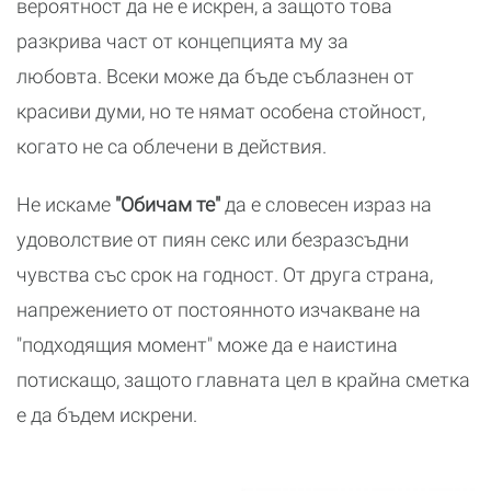
вероятност да не е искрен, а защото това
разкрива част от концепцията му за
любовта. Всеки може да бъде съблазнен от
красиви думи, но те нямат особена стойност,
когато не са облечени в действия.
Не искаме
"Обичам те"
да е словесен израз на
удоволствие от пиян секс или безразсъдни
чувства със срок на годност. От друга страна,
напрежението от постоянното изчакване на
"подходящия момент" може да е наистина
потискащо, защото главната цел в крайна сметка
е да бъдем искрени.