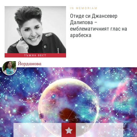
IN MEMORIAM
Отиде си Джансевер
Далипова –
емблематичният глас на
арабеска
ТЪЖНА ВЕСТ
Йорданова