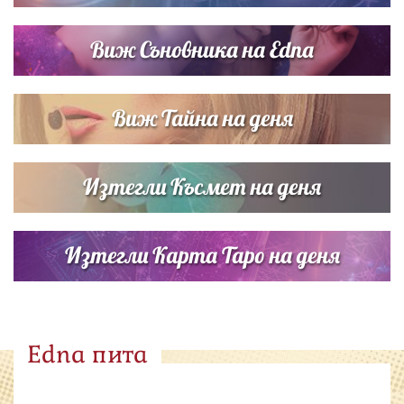
Виж Съновника на Edna
Виж Тайна на деня
Изтегли Късмет на деня
Изтегли Карта Таро на деня
Edna пита