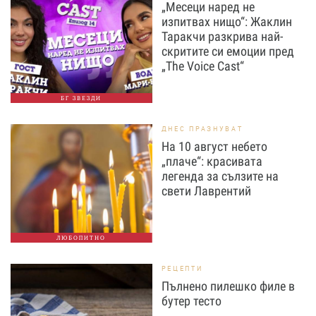
„Месеци наред не
изпитвах нищо“: Жаклин
Таракчи разкрива най-
скритите си емоции пред
„The Voice Cast“
БГ ЗВЕЗДИ
ДНЕС ПРАЗНУВАТ
На 10 август небето
„плаче“: красивата
легенда за сълзите на
свети Лаврентий
ЛЮБОПИТНО
РЕЦЕПТИ
Пълнено пилешко филе в
бутер тесто