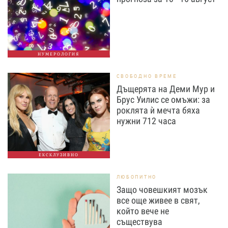
НУМЕРОЛОГИЯ
СВОБОДНО ВРЕМЕ
Дъщерята на Деми Мур и
Брус Уилис се омъжи: за
роклята ѝ мечта бяха
нужни 712 часа
ЕКСКЛУЗИВНО
ЛЮБОПИТНО
Защо човешкият мозък
все още живее в свят,
който вече не
съществува