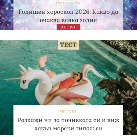
АСТРОЛОГИЯ
Годишен хороскоп 2026: Какво да
очаква всяка зодия
АСТРО
ТЕСТОВЕ
Разкажи ни за почивката си и виж
какъв морски типаж си