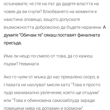
осъзнавате, че сте на път да дадете властта на
човек да ви счупи? Влюбването на моменти е
наистина зловещо, защото допускате
възможността доброволно да бъдете наранени.
А
думите "Обичам те" сякаш поставят финалната
присъда.
Има ли нещо по-смело от това, да го кажеш
първи? Невинаги.
Ако го чуем от мъжа до нас прекалено скоро, в
главата ни нахлуват мисли като "Това е просто
лудо маниакално увлечение, което ще отшуми"
или "Това е обикновена самозаблуда заради
повишени нива на допамин и хормони".