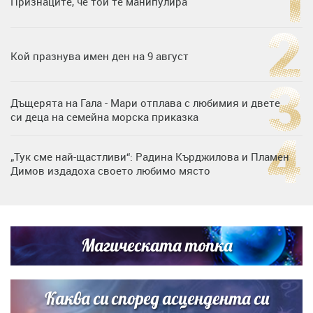
Признаците, че той те манипулира
Кой празнува имен ден на 9 август
Дъщерята на Гала - Мари отплава с любимия и двете
си деца на семейна морска приказка
„Тук сме най-щастливи“: Радина Кърджилова и Пламен
Димов издадоха своето любимо място
Любомира Башева разтопи мрежата с най-нежните
кадри с Башар Рахал и малкия им син
Магическата топка
Дъщерята на Тодор Батков вдигна сватба, Стоичков и
Братя Аргирови я изненадаха с песен
Каква си според асцендента си