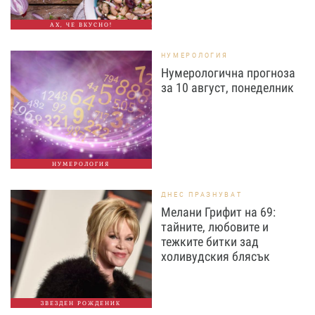
АХ, ЧЕ ВКУСНО!
НУМЕРОЛОГИЯ
Нумерологична прогноза
за 10 август, понеделник
НУМЕРОЛОГИЯ
ДНЕС ПРАЗНУВАТ
Мелани Грифит на 69:
тайните, любовите и
тежките битки зад
холивудския блясък
ЗВЕЗДЕН РОЖДЕНИК