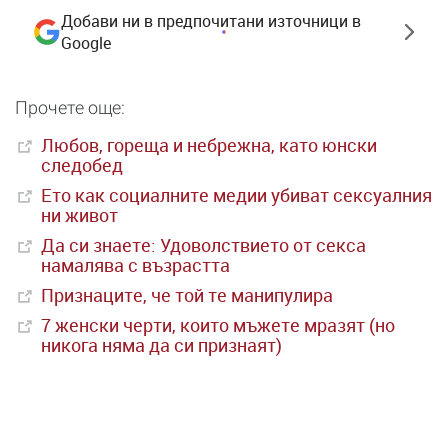
Добави ни в предпочитани източници в
Google
Прочете още:
Любов, гореща и небрежна, като юнски
следобед
Ето как социалните медии убиват сексуалния
ни живот
Да си знаете: Удоволствието от секса
намалява с възрастта
Признаците, че той те манипулира
7 женски черти, които мъжете мразят (но
никога няма да си признаят)