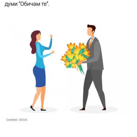
думи "Обичам те".
Снимка:
iStock