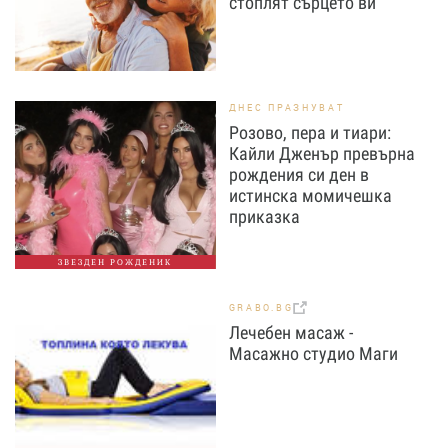
стоплят сърцето ви
ДНЕС ПРАЗНУВАТ
Розово, пера и тиари:
Кайли Дженър превърна
рождения си ден в
истинска момичешка
приказка
ЗВЕЗДЕН РОЖДЕНИК
GRABO.BG
Лечебен масаж -
Масажно студио Маги