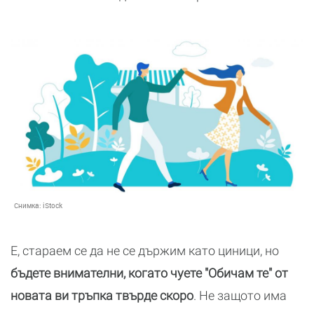
Снимка:
iStock
Е, стараем се да не се държим като циници, но
бъдете внимателни, когато чуете "Обичам те" от
новата ви тръпка твърде скоро
. Не защото има