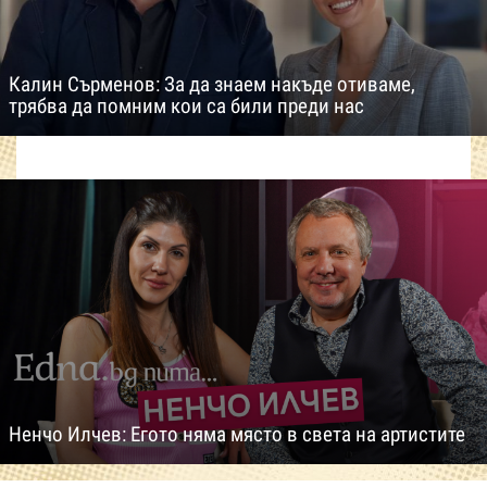
Калин Сърменов: За да знаем накъде отиваме,
трябва да помним кои са били преди нас
Ненчо Илчев: Егото няма място в света на артистите