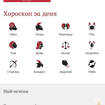
АСТРО
Хороскоп за деня
Овен
Телец
Близнаци
Рак
Лъв
Дева
Везни
Скорпион
Стрелец
Козирог
Водолей
Риби
Най-четени