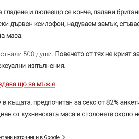
а гладене и люлеещо се конче, палави брита
тски дървен ксилофон, надуваем замък, сгъва
на маса.
аствали 500 души.
Повечето от тях не крият з
ексуални изпълнения.
здава що за мъж е
 в къщата, предпочитан за секс от 82% анкет
ван от кухненската маса и столовете около н
итани източници в Google