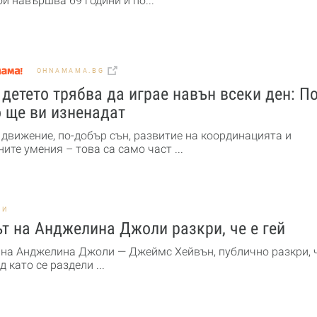
ой навършва 69 години и по...
OHNAMAMA.BG
детето трябва да играе навън всеки ден: По
 ще ви изненадат
 движение, по-добър сън, развитие на координацията и
ите умения – това са само част ...
НИ
т на Анджелина Джоли разкри, че е гей
 на Анджелина Джоли — Джеймс Хейвън, публично разкри, ч
ед като се раздели ...