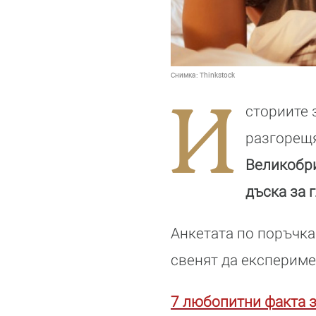
Снимка:
Thinkstock
И
сториите 
разгорещя
Великобри
дъска за 
Анкетата по поръчка
свенят да експериме
7 любопитни факта 