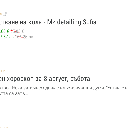
BG
тване на кола - Mz detailing Sofia
.00 €
85.00 €
7.57 лв
166.25 лв
ОГИЯ
н хороскоп за 8 август, събота
утро! Нека започнем деня с вдъхновяващи думи: "Устните н
та са затв...
ЛОГИЯ