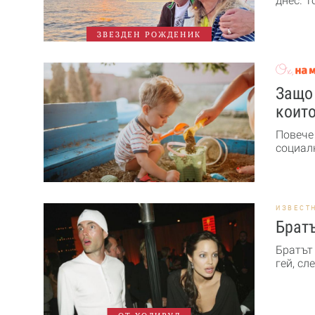
днес. Т
ЗВЕЗДЕН РОЖДЕНИК
Защо 
които
Повече
социалн
ИЗВЕСТ
Братъ
Братът
гей, сл