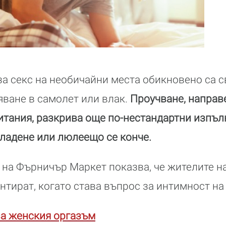
за секс на необичайни места обикновено са 
ване в самолет или влак.
Проучване, направ
тания, разкрива още по-нестандартни изпълн
гладене или люлеещо се конче.
 на Фърничър Маркет показва, че жителите на
нтират, когато става въпрос за интимност на
за женския оргазъм