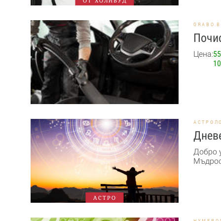
ОТ ХОЛИВУД
GRABO.
Почис
Цена:
55
10
АСТРОЛ
Дневе
Добро 
Мъдрост
АСТРО
НУМЕРО