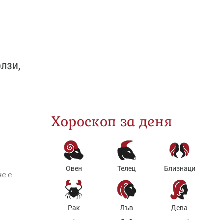
лзи,
Хороскоп за деня
Овен
Телец
Близнаци
е е
Рак
Лъв
Дева