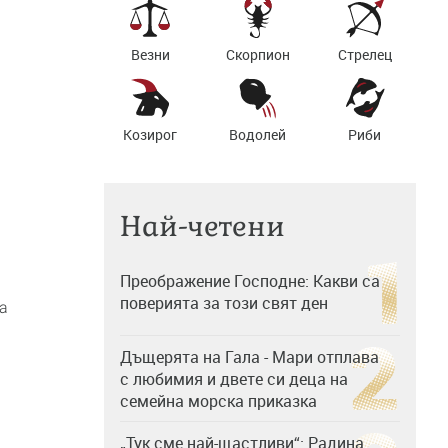
Везни
Скорпион
Стрелец
Козирог
Водолей
Риби
Най-четени
Преображение Господне: Какви са
поверията за този свят ден
а
Дъщерята на Гала - Мари отплава
с любимия и двете си деца на
семейна морска приказка
„Тук сме най-щастливи“: Радина