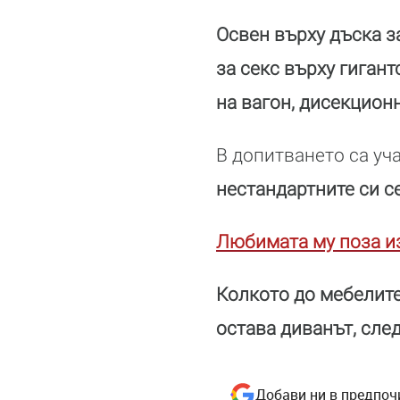
Освен върху дъска з
за секс върху гиган
на вагон, дисекцион
В допитването са уч
нестандартните си с
Любимата му поза и
Колкото до мебелите
остава диванът, след
Добави ни в предпоч