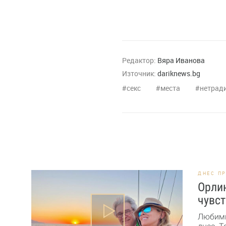
Редактор:
Вяра Иванова
Източник:
dariknews.bg
секс
места
нетрад
ДНЕС П
Орлин
чувст
Любими