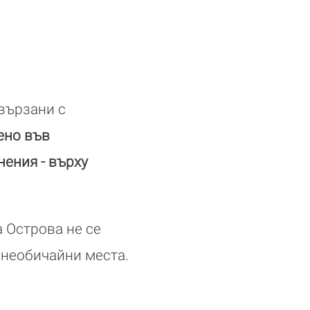
свързани с
ено във
ения - върху
 Острова не се
 необичайни места.