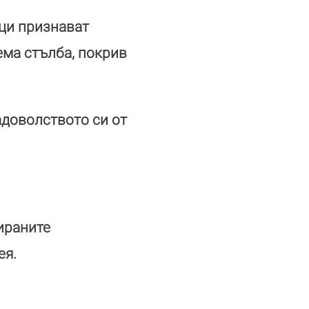
нци признават
ема стълба, покрив
адоволството си от
ираните
ея.