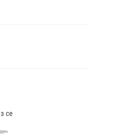
з се
ден