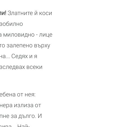
ли!
Златните й коси
изобилно
а миловидно - лице
то залепено върху
... Седях и я
изследвах всеки
бена от нея:
нера излиза от
пне за дълго. И
ива... Най-