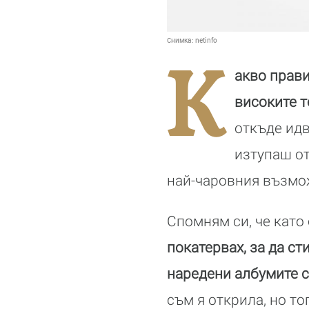
Снимка:
netinfo
К
акво прави
високите т
откъде идв
изтупаш о
най-чаровния възмож
Спомням си, че като
покатервах, за да ст
наредени албумите с
съм я открила, но то