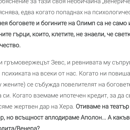
обяснение за тази своя необичайна „венериче
яснява, едва когато попаднах на психологиче
ея боговете и богините на Олимп са не само
те гърци, които, клетите, не знаели, че свет
чество.
 и гръмовержецът Зевс, и ревнивата му съпруг
психиката на всеки от нас. Когато ни повиша
 у жените) се събужда повелителят на боговет
а си. Когато вземаме ипотечен кредит, за да
сяме жертвен дар на Хера.
Отиваме на театър
р, но всъщност аплодираме Аполон... А какъв 
дита/Венера?