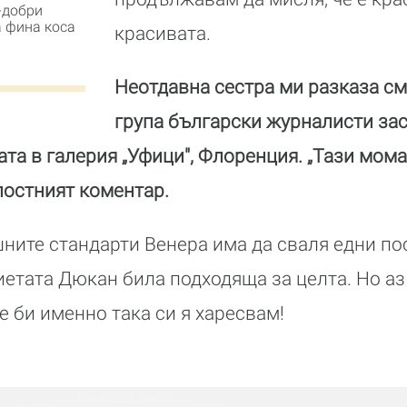
-добри
а фина коса
красивата.
Неотдавна сестра ми разказа см
група български журналисти зас
та в галерия „Уфици", Флоренция. „Тази мома
лостният коментар.
шните стандарти Венера има да сваля едни п
иетата Дюкан била подходяща за целта. Но аз
е би именно така си я харесвам!