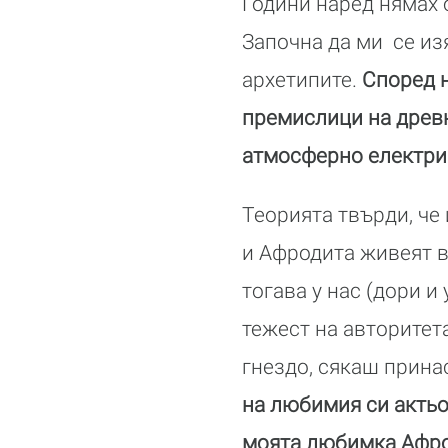
Години наред нямах 
Започна да ми се из
архетипите.
Според н
премислици на древни
атмосферно електри
Теорията твърди, че
и Афродита живеят в 
тогава у нас (дори и
тежест на авторитет
гнездо, сякаш прина
на любимия си актьо
моята любимка Афро