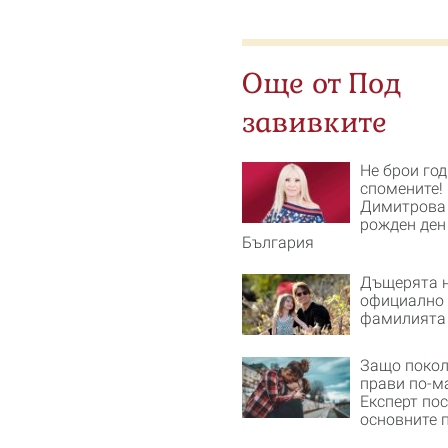
Още от Под
завивките
Не брои год
спомените!
Димитрова
рожден ден
България
Дъщерята н
официално 
фамилията
Защо покол
прави по-м
Експерт по
основните 