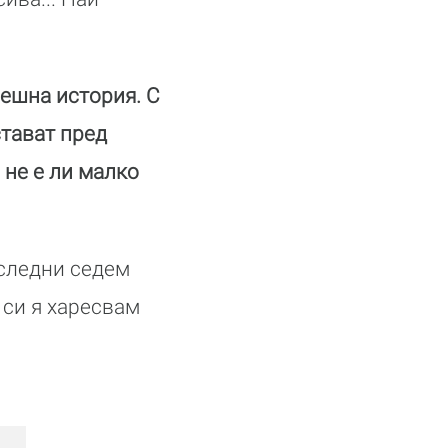
ешна история. С
тават пред
 не е ли малко
оследни седем
 си я харесвам