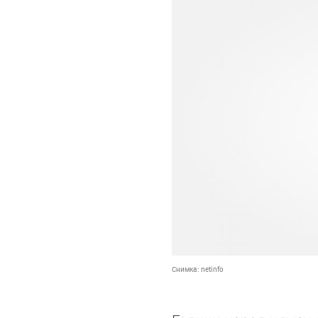
Снимка:
netinfo