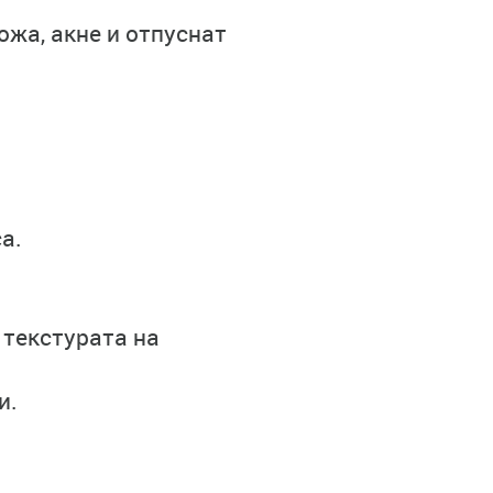
ожа, акне и отпуснат
а.
 текстурата на
и.