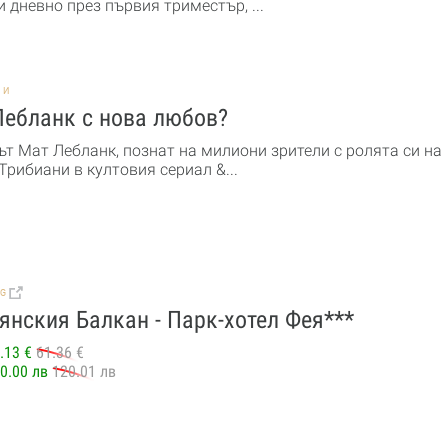
 дневно през първия триместър, ...
НИ
Лебланк с нова любов?
ът Мат Лебланк, познат на милиони зрители с ролята си на
рибиани в култовия сериал &...
BG
янския Балкан - Парк-хотел Фея***
.13 €
61.36 €
0.00 лв
120.01 лв