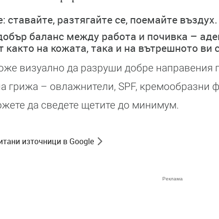
: ставайте, разтягайте се, поемайте въздух.
добър баланс между работа и почивка – аде
 както на кожата, така и на вътрешното ви 
оже визуално да разруши добре направения 
на грижа – овлажнители, SPF, кремообразни 
жете да сведете щетите до минимум.
итани източници в Google