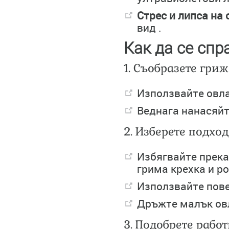
Стрес и липса на 
вид .
Как да се спр
1. Съобразете гри
Използвайте овла
Веднага нанасяйт
2. Изберете подхо
Избягвайте прека
грима крехка и р
Използвайте пов
Дръжте малък овл
3. Подобрете рабо