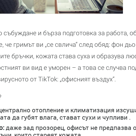
о събуждане и бърза подготовка за работа, 
, че гримът ви „се свлича“ след обяд: фон дьо
ите бръчки, кожата става суха и образува лю
стният ви вид е уморен – а това се случва по
ирусното от TikTok: „офисният въздух“.
?
централно отопление и климатизация изсуша
ата да губят влага, стават сухи и чупливи .
о:
даже зад прозорец, офисът не предпазва 
ъчи, които стареят кожата .