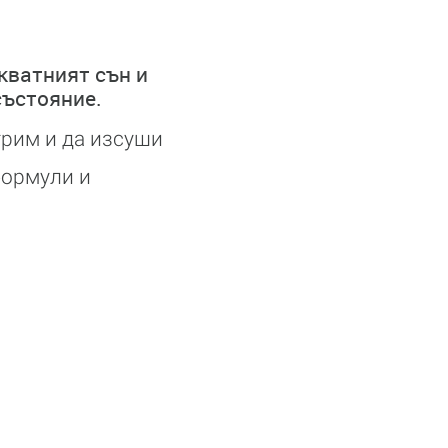
кватният сън и
състояние.
грим и да изсуши
формули и