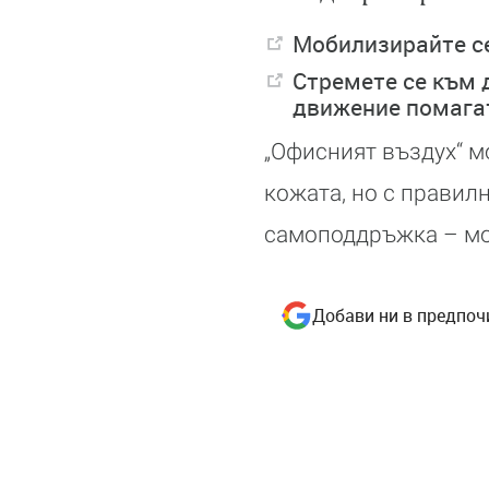
Мобилизирайте се
Стремете се към 
движение помагат
„Офисният въздух“ м
кожата, но с правил
самоподдръжка – мо
Добави ни в предпоч