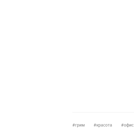
грим
красота
офис