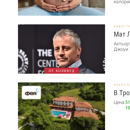
калории
ИЗВЕСТ
Мат 
Актьор
Джоуи Т
ОТ ХОЛИВУД
GRABO.
В Тро
Цена:
51
10