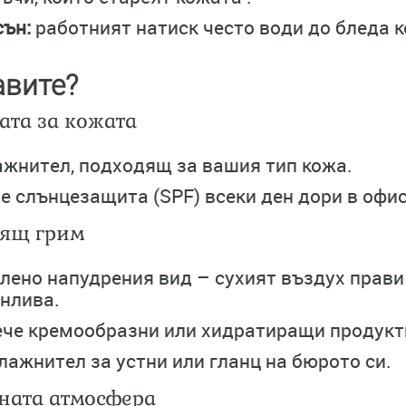
сън:
работният натиск често води до бледа к
авите?
жата за кожата
жнител, подходящ за вашия тип кожа.
е слънцезащита (SPF) всеки ден дори в офис
дящ грим
лено напудрения вид – сухият въздух прави
онлива.
ече кремообразни или хидратиращи продукт
ажнител за устни или гланц на бюрото си.
тната атмосфера