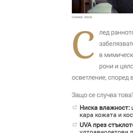
Снимка:
istock
С
лед раннот
забелязвате
в мимическ
рони и цяло
осветление, според в
Защо се случва това
Ниска влажност:
кара кожата и кос
UVA през стъклот
ултравиолетови л