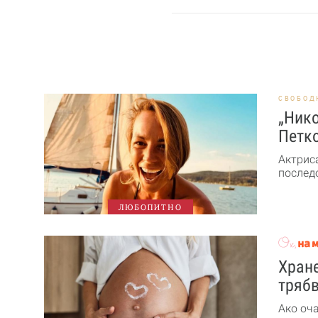
СВОБОД
„Нико
Петк
Актрис
последо
ЛЮБОПИТНО
Хране
трябв
Ако оч