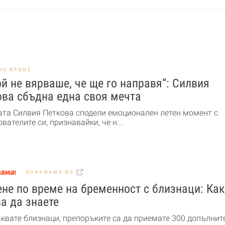
НО ВРЕМЕ
й не вярваше, че ще го направя“: Силвия
ова сбъдна една своя мечта
ата Силвия Петкова сподели емоционален летен момент с
вателите си, признавайки, че н...
OHNAMAMA.BG
не по време на бременност с близнаци: Ка
а да знаете
аквате близнаци, препоръките са да приемате 300 допълнит