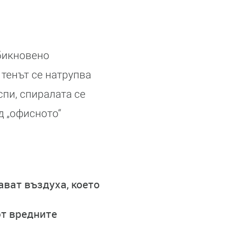
обикновено
 тенът се натрупва
спи, спиралата се
д „офисното“
ват въздуха, което
от вредните