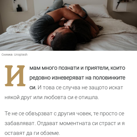
Снимка:
Unsplash
И
мам много познати и приятели, които
редовно изневеряват на половинките
си.
И това се случва не защото искат
някой друг или любовта си е отишла.
Те не се обвързват с другия човек, те просто се
забавляват. Отдават моментната си страст и я
оставят да ги обземе.