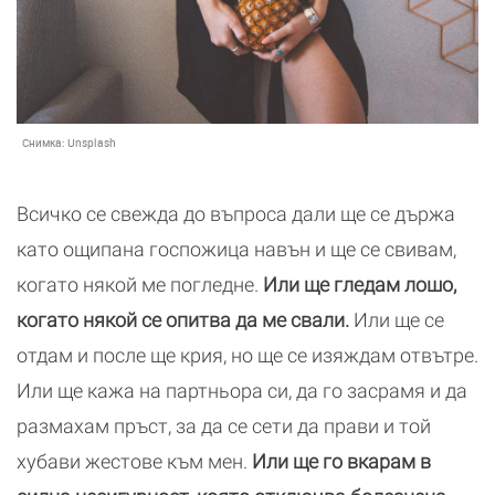
Снимка:
Unsplash
Всичко се свежда до въпроса дали ще се държа
като ощипана госпожица навън и ще се свивам,
когато някой ме погледне.
Или ще гледам лошо,
когато някой се опитва да ме свали.
Или ще се
отдам и после ще крия, но ще се изяждам отвътре.
Или ще кажа на партньора си, да го засрамя и да
размахам пръст, за да се сети да прави и той
хубави жестове към мен.
Или ще го вкарам в