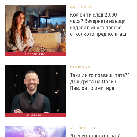
ЛЮБОПИТНО
Коя си ти след 20:00
часа? Вечерните навици
издават много повече,
отколкото предполагаш
ЛЮБОПИТНО
ИЗВЕСТНИ
Така ли го правиш, тате?“
Дъщерята на Орлин
Павлов го имитира
БГ ЗВЕЗДИ
АСТРОЛОГИЯ
Дневен хороскоп за 7