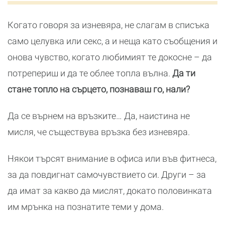
Когато говоря за изневяра, не слагам в списъка
само целувка или секс, а и неща като съобщения и
онова чувство, когато любимият те докосне – да
потрепериш и да те облее топла вълна.
Да ти
стане топло на сърцето, познаваш го, нали?
Да се върнем на връзките… Да, наистина не
мисля, че съществува връзка без изневяра.
Някои търсят внимание в офиса или във фитнеса,
за да повдигнат самочувствието си. Други – за
да имат за какво да мислят, докато половинката
им мрънка на познатите теми у дома.