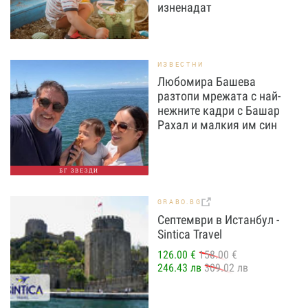
изненадат
ИЗВЕСТНИ
Любомира Башева
разтопи мрежата с най-
нежните кадри с Башар
Рахал и малкия им син
БГ ЗВЕЗДИ
GRABO.BG
Септември в Истанбул -
Sintica Travel
126.00 €
158.00 €
246.43 лв
309.02 лв