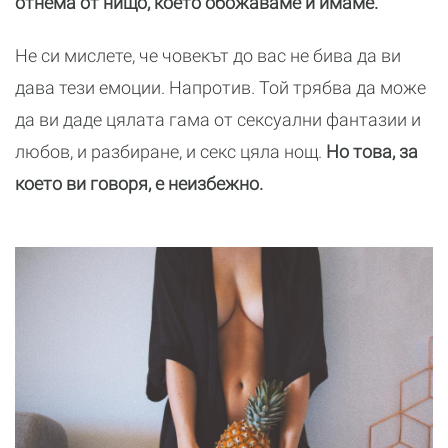
отнема от нищо, което обожаваме и имаме.
Не си мислете, че човекът до вас не бива да ви
дава тези емоции. Напротив. Той трябва да може
да ви даде цялата гама от сексуални фантазии и
любов, и разбиране, и секс цяла нощ.
Но това, за
което ви говоря, е неизбежно.