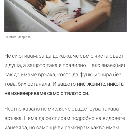
Снимка:
Unsplash
Не си отивам, за да докажа, че съм с чиста съвет
и душа, а защото така е правилно – ако знаех(ме)
как да имаме връзка, която да функционира без
това, бих останала. И защото
ние, жените, никога
не изневеряваме само с тялото си.
Честно казано не мисля, че съществува такава
връзка. Няма да се спирам подробно на видовете
изневяра, но само ще ви рамкирам какво имам