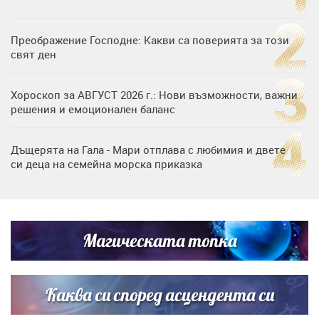
Преображение Господне: Какви са поверията за този
свят ден
Хороскоп за АВГУСТ 2026 г.: Нови възможности, важни
решения и емоционален баланс
Дъщерята на Гала - Мари отплава с любимия и двете
си деца на семейна морска приказка
„Тук сме най-щастливи“: Радина Кърджилова и Пламен
Димов издадоха своето любимо място
Магическата топка
Дъщерята на Тодор Батков вдигна сватба, Стоичков и
Братя Аргирови я изненадаха с песен
Каква си според асцендента си