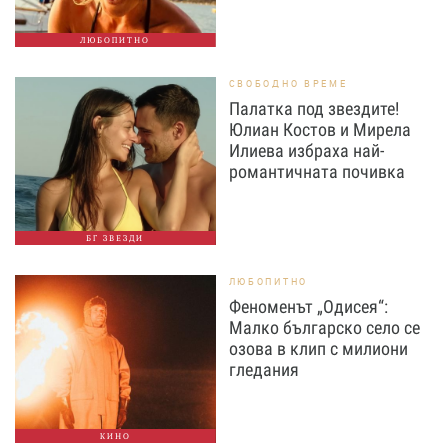
ЛЮБОПИТНО
СВОБОДНО ВРЕМЕ
Палатка под звездите!
Юлиан Костов и Мирела
Илиева избраха най-
романтичната почивка
БГ ЗВЕЗДИ
ЛЮБОПИТНО
Феноменът „Одисея“:
Малко българско село се
озова в клип с милиони
гледания
КИНО