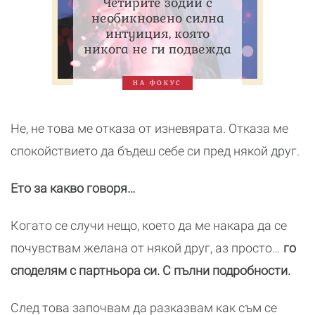
Четирите зодии с
необикновено силна
интуиция, която
никога не ги подвежда
НА ФОКУС
Не, не това ме отказа от изневярата. Отказа ме
спокойствието да бъдеш себе си пред някой друг.
Ето за какво говоря…
Когато се случи нещо, което да ме накара да се
почувствам желана от някой друг, аз просто…
го
споделям с партньора си. С пълни подробности.
След това започвам да разказвам как съм се