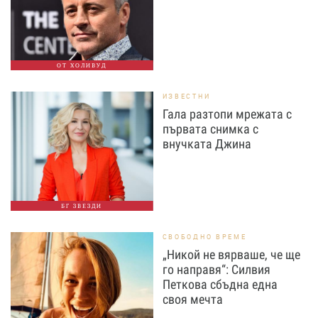
ОТ ХОЛИВУД
ИЗВЕСТНИ
Гала разтопи мрежата с
първата снимка с
внучката Джина
БГ ЗВЕЗДИ
СВОБОДНО ВРЕМЕ
„Никой не вярваше, че ще
го направя“: Силвия
Петкова сбъдна една
своя мечта