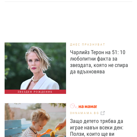
ДНЕС ПРАЗНУВАТ
Чарлийз Терон на 51: 10
любопитни факта за
звездата, която не спира
да вдъхновява
ЗВЕЗДЕН РОЖДЕНИК
OHNAMAMA.BG
Защо детето трябва да
играе навън всеки ден:
Ползи, които ще ви