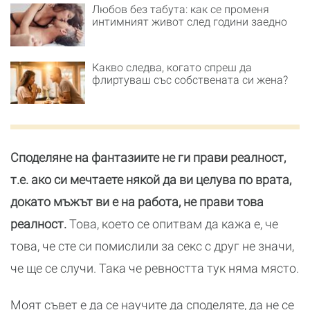
Любов без табута: как се променя
интимният живот след години заедно
Какво следва, когато спреш да
флиртуваш със собствената си жена?
Споделяне на фантазиите не ги прави реалност,
т.е. ако си мечтаете някой да ви целува по врата,
докато мъжът ви е на работа, не прави това
реалност.
Това, което се опитвам да кажа е, че
това, че сте си помислили за секс с друг не значи,
че ще се случи. Така че ревността тук няма място.
Моят съвет е да се научите да споделяте, да не се