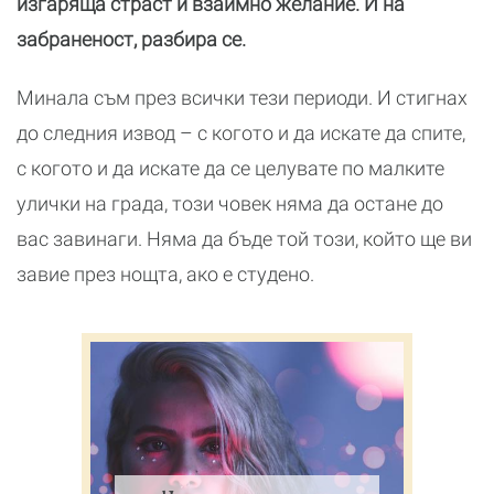
изгаряща страст и взаимно желание. И на
забраненост, разбира се.
Минала съм през всички тези периоди. И стигнах
до следния извод – с когото и да искате да спите,
с когото и да искате да се целувате по малките
улички на града, този човек няма да остане до
вас завинаги. Няма да бъде той този, който ще ви
завие през нощта, ако е студено.