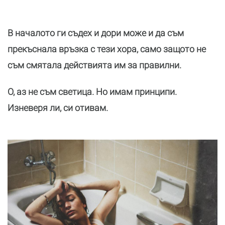
В началото ги съдех и дори може и да съм
прекъснала връзка с тези хора, само защото не
съм смятала действията им за правилни.
О, аз не съм светица. Но имам принципи.
Изневеря ли, си отивам.