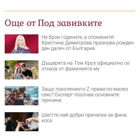
Още от Под завивките
Не брои годините, а спомените!
Кристина Димитрова празнува рожден
ден далеч от България
Дъщерята на Том Круз официално се
отказа от фамилията му
Защо поколението Z прави по-малко
секс? Експерт посочва основните
причини
Шестте най-добри прически за фина
коса