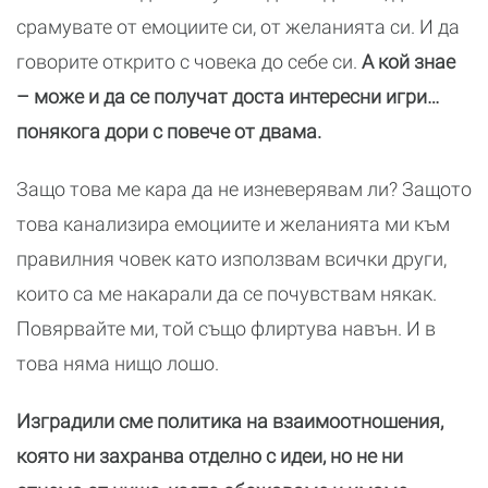
срамувате от емоциите си, от желанията си. И да
говорите открито с човека до себе си.
А кой знае
– може и да се получат доста интересни игри…
понякога дори с повече от двама.
Защо това ме кара да не изневерявам ли? Защото
това канализира емоциите и желанията ми към
правилния човек като използвам всички други,
които са ме накарали да се почувствам някак.
Повярвайте ми, той също флиртува навън. И в
това няма нищо лошо.
Изградили сме политика на взаимоотношения,
която ни захранва отделно с идеи, но не ни