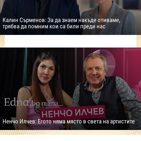
Калин Сърменов: За да знаем накъде отиваме,
трябва да помним кои са били преди нас
Ненчо Илчев: Егото няма място в света на артистите