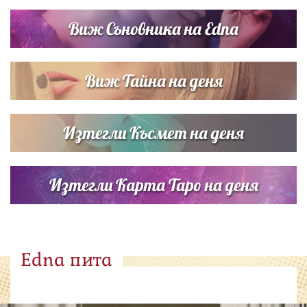
Виж Съновника на Edna
Виж Тайна на деня
Изтегли Късмет на деня
Изтегли Карта Таро на деня
Edna пита