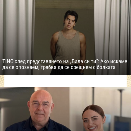
TINO след представянето на „Била си ти“: Ако искаме
да се опознаем, трябва да се срещнем с болката