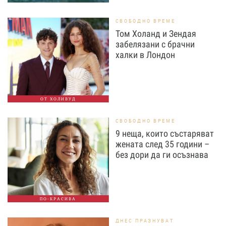
СВОБОДНО ВРЕМЕ
Том Холанд и Зендая
забелязани с брачни
халки в Лондон
ОТ ХОЛИВУД
СВОБОДНО ВРЕМЕ
9 неща, които състаряват
жената след 35 години –
без дори да ги осъзнава
ПО-КРАСИВА
ДНЕС ПРАЗНУВАТ