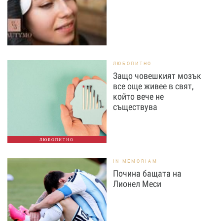
ЛЮБОПИТНО
Защо човешкият мозък
все още живее в свят,
който вече не
съществува
ЛЮБОПИТНО
IN MEMORIAM
Почина бащата на
Лионел Меси