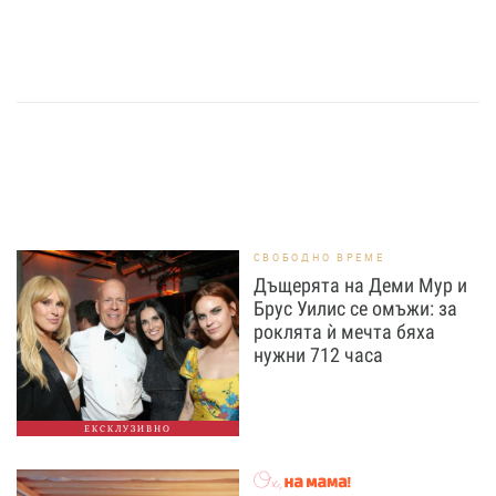
СВОБОДНО ВРЕМЕ
Дъщерята на Деми Мур и
Брус Уилис се омъжи: за
роклята ѝ мечта бяха
нужни 712 часа
ЕКСКЛУЗИВНО