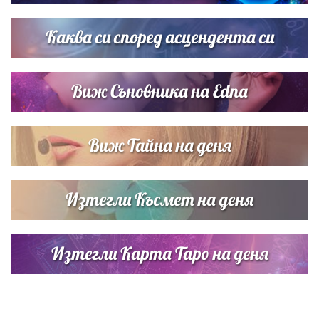
Дневен хороскоп за 6 август, четвъртък
Каква си според асцендента си
Виж Съновника на Edna
Виж Тайна на деня
Изтегли Късмет на деня
Изтегли Карта Таро на деня