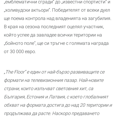
„емблематични сгради“ до „известни спортисти“ и
„холивудски актьори“. Победителят от всеки дуел
ще поема контрола над владенията на загубилия.
В края на сезона последният оцелял участник,
който успее да завладее всички територии на
„бойното поле“, ще си тръгне с голямата награда
от 30 000 евро.
„The Floor” е един от най-бързо развиващите се
формати на телевизионния пазар. Най-новите
страни, които излъчват световния хит, са
България, Естония и Латвия, с което глобалният
обхват на формата достига до над 20 територии и
продължава да расте. Наскоро предаването