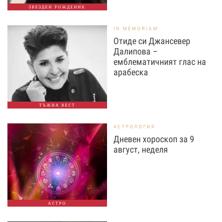
ЗВЕЗДЕН РОЖДЕНИК
IN MEMORIAM
Отиде си Джансевер
Далипова –
емблематичният глас на
арабеска
ТЪЖНА ВЕСТ
АСТРОЛОГИЯ
Дневен хороскоп за 9
август, неделя
АСТРО