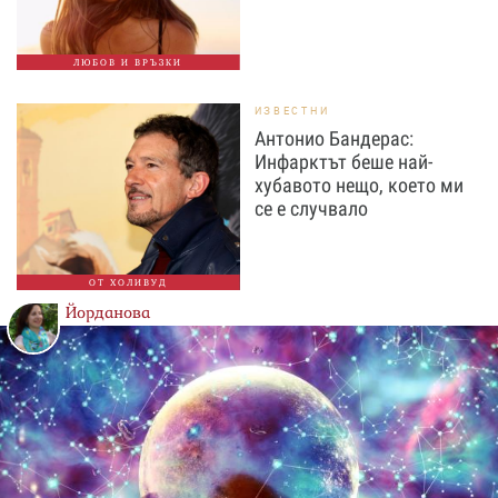
ЛЮБОВ И ВРЪЗКИ
ИЗВЕСТНИ
Антонио Бандерас:
Инфарктът беше най-
хубавото нещо, което ми
се е случвало
ОТ ХОЛИВУД
Йорданова