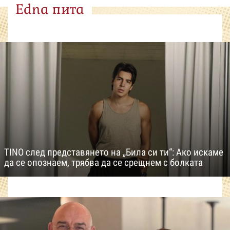
Edna пита
TINO след представянето на „Била си ти“: Ако искаме
да се опознаем, трябва да се срещнем с болката