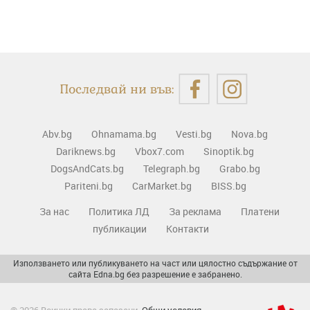
Последвай ни във:
Abv.bg
Ohnamama.bg
Vesti.bg
Nova.bg
Dariknews.bg
Vbox7.com
Sinoptik.bg
DogsAndCats.bg
Telegraph.bg
Grabo.bg
Pariteni.bg
CarMarket.bg
BISS.bg
За нас
Политика ЛД
За реклама
Платени
публикации
Контакти
Използването или публикуването на част или цялостно съдържание от
сайта Edna.bg без разрешение е забранено.