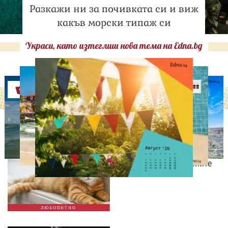
Разкажи ни за почивката си и виж
какъв морски типаж си
Украси, като изтеглиш нова тема на Edna.bg
Оферти
ЛЮБОПИТНО
Световен ден на котките:
10 любопитни факта за
едни от най-загадъчните
животни
ЛЮБОПИТНО