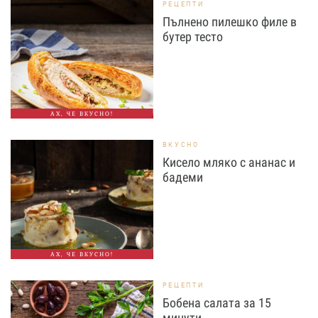
РЕЦЕПТИ
Пълнено пилешко филе в
бутер тесто
АХ, ЧЕ ВКУСНО!
ВКУСНО
Кисело мляко с ананас и
бадеми
АХ, ЧЕ ВКУСНО!
РЕЦЕПТИ
Бобена салата за 15
минути