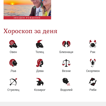
ЗВЕЗДЕН РОЖДЕНИК
Хороскоп за деня
Овен
Телец
Близнаци
Рак
Лъв
Дева
Везни
Скорпион
Стрелец
Козирог
Водолей
Риби