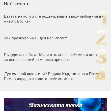
Най-четени
Датата, на която сте родени, влияе върху любовния ви
живот. Ето как...
Кой празнува имен ден на 9 август
Дъщерята на Гала - Мари отплава с любимия и двете
си деца на семейна морска приказка
„Тук сме най-щастливи“: Радина Кърджилова и Пламен
Димов издадоха своето любимо място
Дъщерята на Тодор Батков вдигна сватба, Стоичков и
Братя Аргирови я изненадаха с песен
Магическата топка