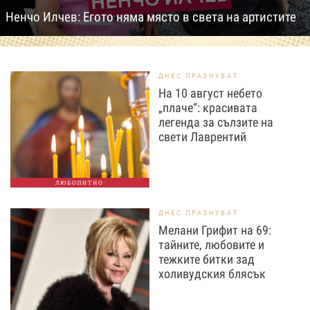
Ненчо Илчев: Егото няма място в света на артистите
ДНЕС ПРАЗНУВАТ
На 10 август небето
„плаче“: красивата
легенда за сълзите на
свети Лаврентий
ЛЮБОПИТНО
ДНЕС ПРАЗНУВАТ
Мелани Грифит на 69:
тайните, любовите и
тежките битки зад
холивудския блясък