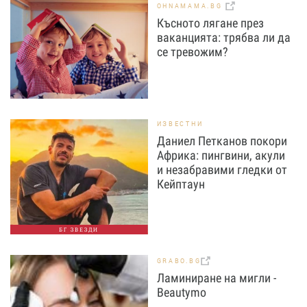
OHNAMAMA.BG
Късното лягане през
ваканцията: трябва ли да
се тревожим?
ИЗВЕСТНИ
Даниел Петканов покори
Африка: пингвини, акули
и незабравими гледки от
Кейптаун
БГ ЗВЕЗДИ
GRABO.BG
Ламиниране на мигли -
Beautymo