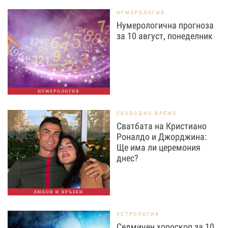
НУМЕРОЛОГИЯ
Нумерологична прогноза
за 10 август, понеделник
НУМЕРОЛОГИЯ
СВОБОДНО ВРЕМЕ
Сватбата на Кристиано
Роналдо и Джорджина:
Ще има ли церемония
днес?
ЛЮБОВ И ВРЪЗКИ
АСТРОЛОГИЯ
Седмичен хороскоп за 10