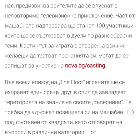
нас, предизвиква зрителите да се впуснат в
неповторимо телевизионно приключение. Част от
мащабната надпревара ще станат 100 участници,
които ще се състезават в дуели по разнообразни
теми. Кастингът за играта е отворен, а всички
желаещи да тестват познанията си, могат да се
запишат за участие на
nova.bg/casting.
Във всеки епизод на „The Floor” играчите ще се
изправят един срещу друг в опит да завладеят
територията на знание на своите „съперници“. Те
трябва да удържат позицията си на мащабен LED
под, съставен от квадрати, като отговарят на
въпроси в различни категории – от