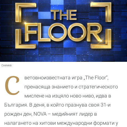
Снимка:
С
ветовноизвестната игра „The Floor”,
пренасяща знанието и стратегическото
мислене на изцяло ново ниво, идва в
България. В деня, в който празнува своя 31-и
рожден ден, NOVA – медийният лидер в
налагането на хитови международни формати у