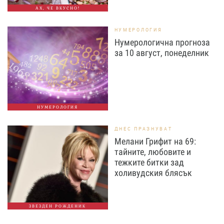
АХ, ЧЕ ВКУСНО!
НУМЕРОЛОГИЯ
Нумерологична прогноза
за 10 август, понеделник
НУМЕРОЛОГИЯ
ДНЕС ПРАЗНУВАТ
Мелани Грифит на 69:
тайните, любовите и
тежките битки зад
холивудския блясък
ЗВЕЗДЕН РОЖДЕНИК