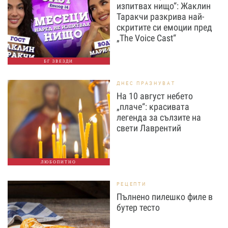
изпитвах нищо“: Жаклин
Таракчи разкрива най-
скритите си емоции пред
„The Voice Cast“
БГ ЗВЕЗДИ
ДНЕС ПРАЗНУВАТ
На 10 август небето
„плаче“: красивата
легенда за сълзите на
свети Лаврентий
ЛЮБОПИТНО
РЕЦЕПТИ
Пълнено пилешко филе в
бутер тесто