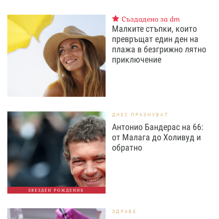
Създадено за dm
Малките стъпки, които
превръщат един ден на
плажа в безгрижно лятно
приключение
ДНЕС ПРАЗНУВАТ
Антонио Бандерас на 66:
от Малага до Холивуд и
обратно
ЗВЕЗДЕН РОЖДЕНИК
ЗДРАВЕ