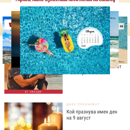
Оферти
ИЗВЕСТНИ
Даниел Петканов покори
Африка: пингвини, акули
и незабравими гледки от
Кейптаун
БГ ЗВЕЗДИ
ДНЕС ПРАЗНУВАТ
Кой празнува имен ден
на 9 август