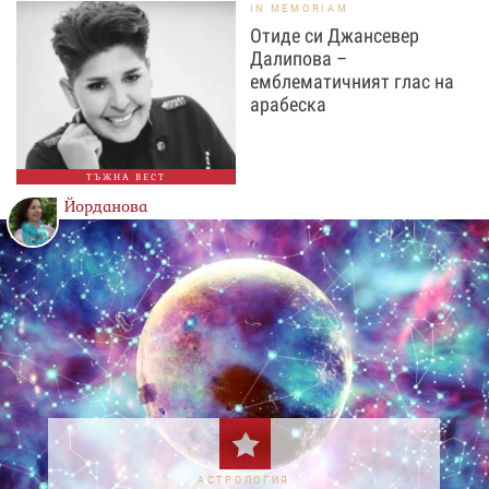
IN MEMORIAM
Отиде си Джансевер
Далипова –
емблематичният глас на
арабеска
ТЪЖНА ВЕСТ
Йорданова
АСТРОЛОГИЯ