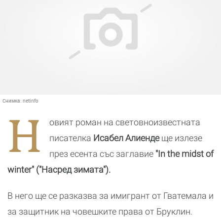
Снимка:
netinfo
Н
овият роман на световноизвестната
писателка
Исабел Алиенде
ще излезе
през есента със заглавие
"In the midst of
winter" ("Насред зимата").
В него ще се разказва за имигрант от Гватемала и
за защитник на човешките права от Бруклин.