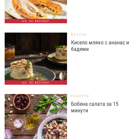
АХ, ЧЕ ВКУСНО!
ВКУСНО
Кисело мляко с ананас и
бадеми
АХ, ЧЕ ВКУСНО!
РЕЦЕПТИ
Бобена салата за 15
минути