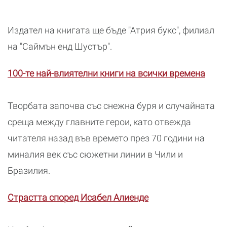
Издател на книгата ще бъде "Атрия букс", филиал
на "Саймън енд Шустър".
100-те най-влиятелни книги на всички времена
Творбата започва със снежна буря и случайната
среща между главните герои, като отвежда
читателя назад във времето през 70 години на
миналия век със сюжетни линии в Чили и
Бразилия.
Страстта според Исабел Алиенде