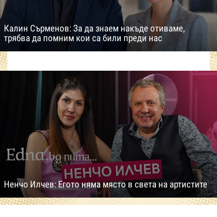
Калин Сърменов: За да знаем накъде отиваме,
трябва да помним кои са били преди нас
Ненчо Илчев: Егото няма място в света на артистите