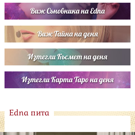
Виж Съновника на Edna
Виж Тайна на деня
Изтегли Късмет на деня
Изтегли Карта Таро на деня
Edna пита