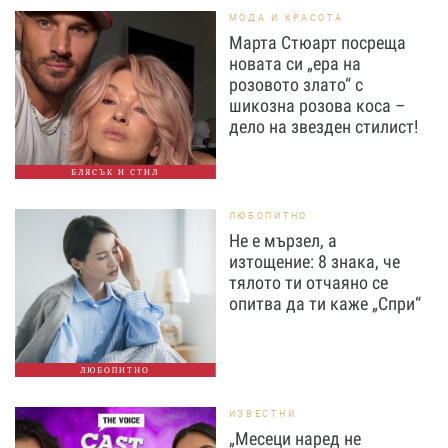
МОДА И КРАСОТА
Марта Стюарт посреща
новата си „ера на
розовото злато“ с
шикозна розова коса –
дело на звезден стилист!
БЛЯСЪК И СТИЛ
ЛЮБОПИТНО
Не е мързел, а
изтощение: 8 знака, че
тялото ти отчаяно се
опитва да ти каже „Спри“
ЛЮБОПИТНО
ИЗВЕСТНИ
„Месеци наред не