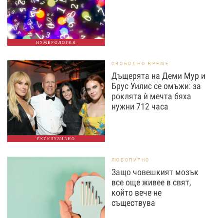
НУМЕРОЛОГИЯ
СВОБОДНО ВРЕМЕ
Дъщерята на Деми Мур и
Брус Уилис се омъжи: за
роклята ѝ мечта бяха
нужни 712 часа
ЕКСКЛУЗИВНО
ЛЮБОПИТНО
Защо човешкият мозък
все още живее в свят,
който вече не
съществува