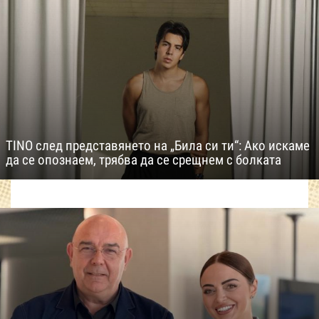
TINO след представянето на „Била си ти“: Ако искаме
да се опознаем, трябва да се срещнем с болката