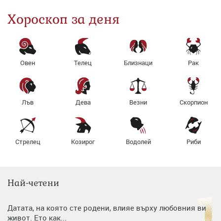
Хороскоп за деня
Овен
Телец
Близнаци
Рак
Лъв
Дева
Везни
Скорпион
Стрелец
Козирог
Водолей
Риби
Най-четени
Датата, на която сте родени, влияе върху любовния ви
живот. Ето как...