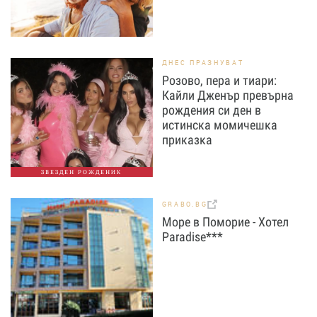
ДНЕС ПРАЗНУВАТ
Розово, пера и тиари:
Кайли Дженър превърна
рождения си ден в
истинска момичешка
приказка
ЗВЕЗДЕН РОЖДЕНИК
GRABO.BG
Море в Поморие - Хотел
Paradise***