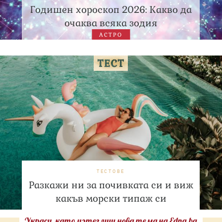
Годишен хороскоп 2026: Какво да
очаква всяка зодия
АСТРО
ТЕСТОВЕ
Разкажи ни за почивката си и виж
какъв морски типаж си
Украси, като изтеглиш нова тема на Edna.bg