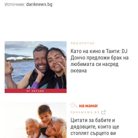
Източник:
dariknews.bg
ЛЮБОПИТНО
Като на кино в Таити: DJ
Дончо предложи брак на
любимата си насред
океана
БГ ЗВЕЗДИ
OHNAMAMA.BG
Цитати за бабите и
дядовците, които ще
стоплят сърцето ви