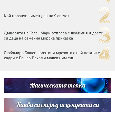
Кой празнува имен ден на 9 август
Дъщерята на Гала - Мари отплава с любимия и двете
си деца на семейна морска приказка
Любомира Башева разтопи мрежата с най-нежните
кадри с Башар Рахал и малкия им син
„Тук сме най-щастливи“: Радина Кърджилова и Пламен
Димов издадоха своето любимо място
Магическата топка
Дъщерята на Тодор Батков вдигна сватба, Стоичков и
Братя Аргирови я изненадаха с песен
Каква си според асцендента си