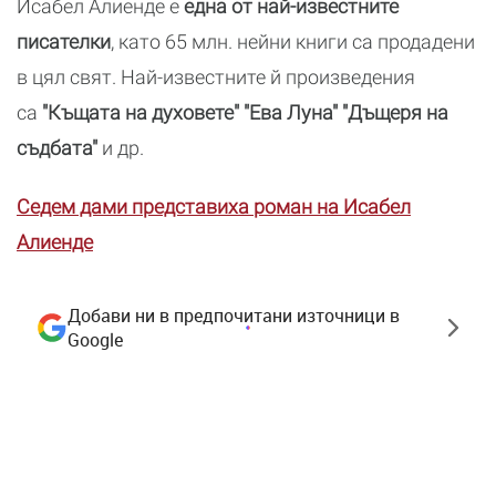
Исабел Алиенде е
една от най-известните
писателки
, като 65 млн. нейни книги са продадени
в цял свят. Най-известните й произведения
са
"Къщата на духовете" "Ева Луна" "Дъщеря на
съдбата"
и др.
Седем дами представиха роман на Исабел
Алиенде
Добави ни в предпочитани източници в
Google