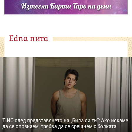
Изтегли Карта Таро на деня
Edna пита
TINO след представянето на „Била си ти“: Ако искаме
да се опознаем, трябва да се срещнем с болката