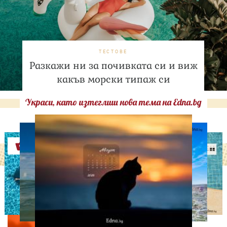
ТЕСТОВЕ
Разкажи ни за почивката си и виж
какъв морски типаж си
Украси, като изтеглиш нова тема на Edna.bg
Оферти
ЛЮБОПИТНО
ТЕСТ: Какво издава
телефонът ти за теб?