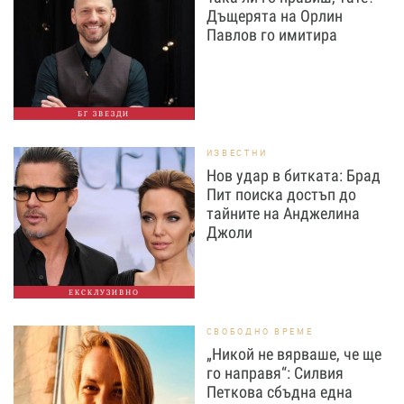
Дъщерята на Орлин
Павлов го имитира
БГ ЗВЕЗДИ
ИЗВЕСТНИ
Нов удар в битката: Брад
Пит поиска достъп до
тайните на Анджелина
Джоли
ЕКСКЛУЗИВНО
СВОБОДНО ВРЕМЕ
„Никой не вярваше, че ще
го направя“: Силвия
Петкова сбъдна една