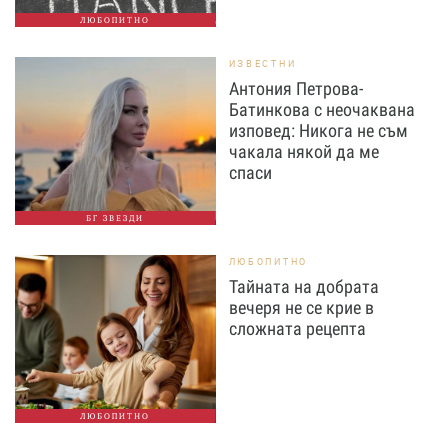
ЛЮБОПИТНО
ИЗВЕСТНИ
Антония Петрова-
Батинкова с неочаквана
изповед: Никога не съм
чакала някой да ме
спаси
БГ ЗВЕЗДИ
ЛЮБОПИТНО
Тайната на добрата
вечеря не се крие в
сложната рецепта
ЛЮБОПИТНО