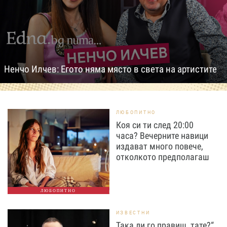
Ненчо Илчев: Егото няма място в света на артистите
ЛЮБОПИТНО
Коя си ти след 20:00
часа? Вечерните навици
издават много повече,
отколкото предполагаш
ЛЮБОПИТНО
ИЗВЕСТНИ
Така ли го правиш, тате?“