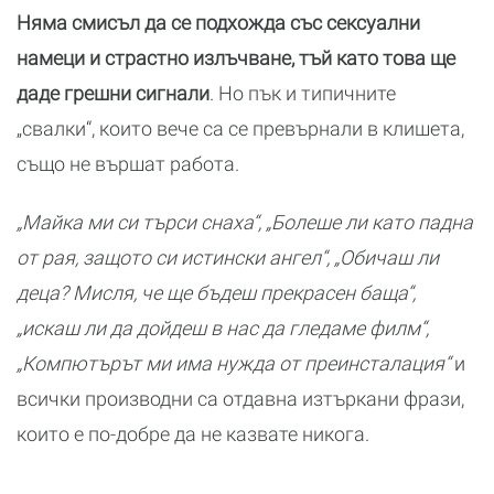
Няма смисъл да се подхожда със сексуални
намеци и страстно излъчване, тъй като това ще
даде грешни сигнали
. Но пък и типичните
„свалки“, които вече са се превърнали в клишета,
също не вършат работа.
„Майка ми си търси снаха“, „Болеше ли като падна
от рая, защото си истински ангел“, „Обичаш ли
деца? Мисля, че ще бъдеш прекрасен баща“,
„искаш ли да дойдеш в нас да гледаме филм“,
„Компютърът ми има нужда от преинсталация“
и
всички производни са отдавна изтъркани фрази,
които е по-добре да не казвате никога.