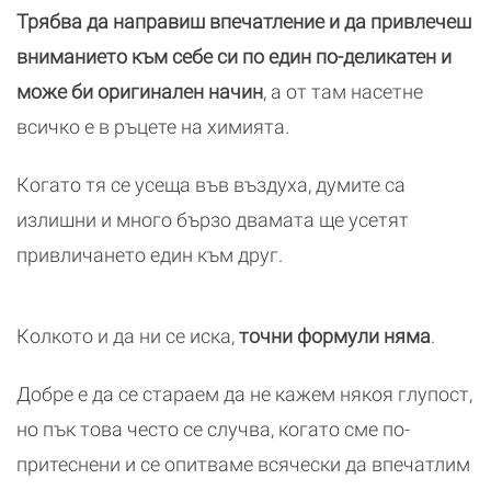
Трябва да направиш впечатление и да привлечеш
вниманието към себе си по един по-деликатен и
може би оригинален начин
, а от там насетне
всичко е в ръцете на химията.
Когато тя се усеща във въздуха, думите са
излишни и много бързо двамата ще усетят
привличането един към друг.
Колкото и да ни се иска,
точни формули няма
.
Добре е да се стараем да не кажем някоя глупост,
но пък това често се случва, когато сме по-
притеснени и се опитваме всячески да впечатлим