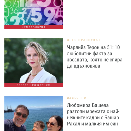
НУМЕРОЛОГИЯ
ДНЕС ПРАЗНУВАТ
Чарлийз Терон на 51: 10
любопитни факта за
звездата, която не спира
да вдъхновява
ЗВЕЗДЕН РОЖДЕНИК
ИЗВЕСТНИ
Любомира Башева
разтопи мрежата с най-
нежните кадри с Башар
Рахал и малкия им син