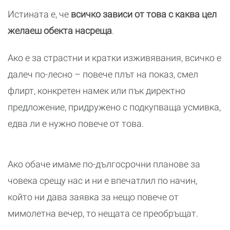
Истината е, че
всичко зависи от това с каква цел
желаеш обекта насреща
.
Ако е за страстни и кратки изживявания, всичко е
далеч по-лесно – повече плът на показ, смел
флирт, конкретен намек или пък директно
предложение, придружено с подкупваща усмивка,
едва ли е нужно повече от това.
Ако обаче имаме по-дългосрочни планове за
човека срещу нас и ни е впечатлил по начин,
който ни дава заявка за нещо повече от
мимолетна вечер, то нещата се преобръщат.