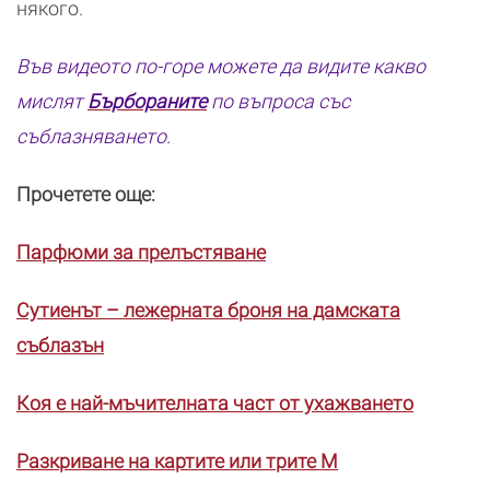
някого.
Във видеото по-горе можете да видите какво
мислят
Бърбораните
по въпроса със
съблазняването.
Прочетете още:
Парфюми за прелъстяване
Сутиенът – лежерната броня на дамската
съблазън
Коя е най-мъчителната част от ухажването
Разкриване на картите или трите М