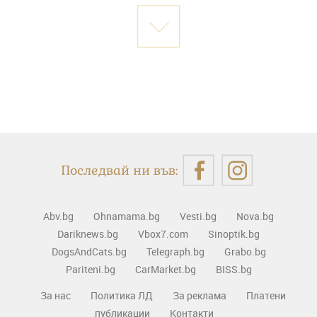
Последвай ни във:
Abv.bg
Ohnamama.bg
Vesti.bg
Nova.bg
Dariknews.bg
Vbox7.com
Sinoptik.bg
DogsAndCats.bg
Telegraph.bg
Grabo.bg
Pariteni.bg
CarMarket.bg
BISS.bg
За нас
Политика ЛД
За реклама
Платени
публикации
Контакти