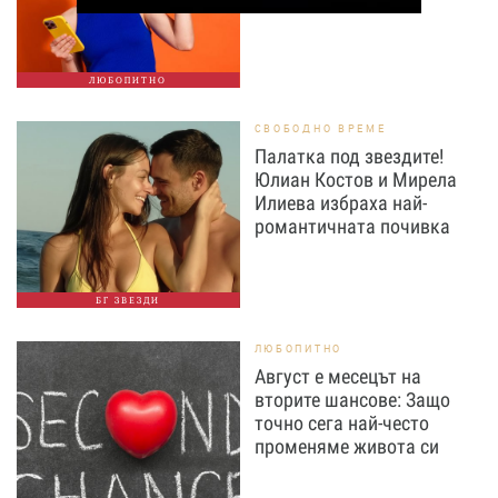
ЛЮБОПИТНО
СВОБОДНО ВРЕМЕ
Палатка под звездите!
Юлиан Костов и Мирела
Илиева избраха най-
романтичната почивка
БГ ЗВЕЗДИ
ЛЮБОПИТНО
Август е месецът на
вторите шансове: Защо
точно сега най-често
променяме живота си