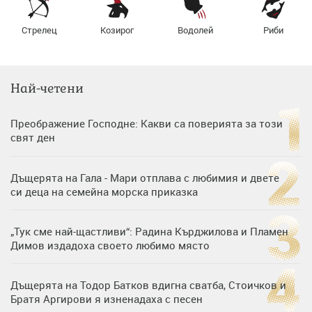
Стрелец
Козирог
Водолей
Риби
Най-четени
Преображение Господне: Какви са поверията за този
свят ден
Дъщерята на Гала - Мари отплава с любимия и двете
си деца на семейна морска приказка
„Тук сме най-щастливи“: Радина Кърджилова и Пламен
Димов издадоха своето любимо място
Дъщерята на Тодор Батков вдигна сватба, Стоичков и
Братя Аргирови я изненадаха с песен