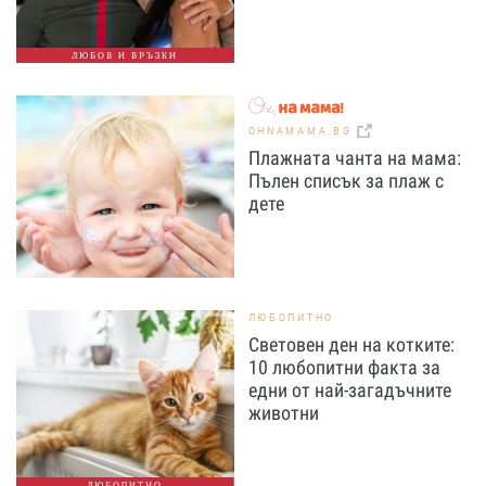
ЛЮБОВ И ВРЪЗКИ
OHNAMAMA.BG
Плажната чанта на мама:
Пълен списък за плаж с
дете
ЛЮБОПИТНО
Световен ден на котките:
10 любопитни факта за
едни от най-загадъчните
животни
ЛЮБОПИТНО