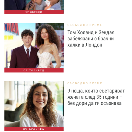
БГ ЗВЕЗДИ
СВОБОДНО ВРЕМЕ
Том Холанд и Зендая
забелязани с брачни
халки в Лондон
ОТ ХОЛИВУД
СВОБОДНО ВРЕМЕ
9 неща, които състаряват
жената след 35 години –
без дори да ги осъзнава
ПО-КРАСИВА