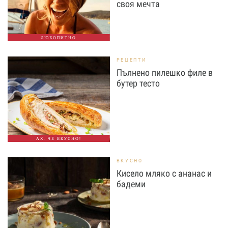
своя мечта
ЛЮБОПИТНО
РЕЦЕПТИ
Пълнено пилешко филе в
бутер тесто
АХ, ЧЕ ВКУСНО!
ВКУСНО
Кисело мляко с ананас и
бадеми