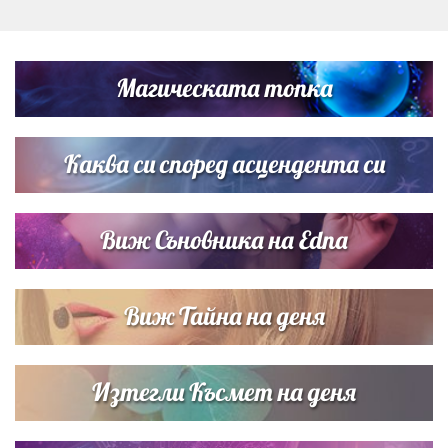
Дневен хороскоп за 6 август, четвъртък
Магическата топка
Списъкът е ясен: Джей Ло и Риана във ВИП гостите на
сватбата на Роналдо
Каква си според асцендента си
Виж Съновника на Edna
Виж Тайна на деня
Изтегли Късмет на деня