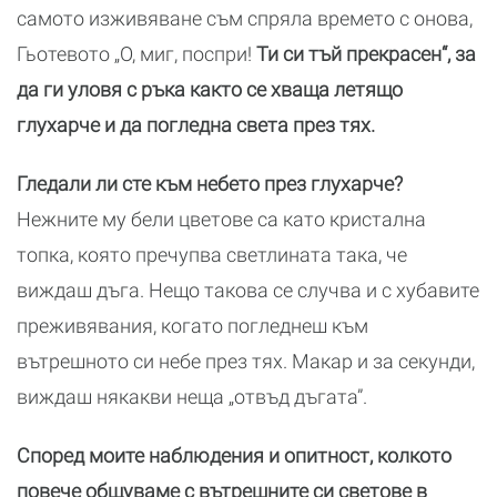
самото изживяване съм спряла времето с онова,
Гьотевото „О, миг, поспри!
Ти си тъй прекрасен“, за
да ги уловя с ръка както се хваща летящо
глухарче и да погледна света през тях.
Гледали ли сте към небето през глухарче?
Нежните му бели цветове са като кристална
топка, която пречупва светлината така, че
виждаш дъга. Нещо такова се случва и с хубавите
преживявания, когато погледнеш към
вътрешното си небе през тях. Макар и за секунди,
виждаш някакви неща „отвъд дъгата”.
Според моите наблюдения и опитност, колкото
повече общуваме с вътрешните си светове в