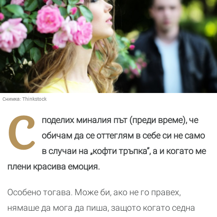
Снимка:
Thinkstock
С
поделих миналия път (преди време), че
обичам да се оттеглям в себе си не само
в случаи на „кофти тръпка”, а и когато ме
плени красива емоция.
Особено тогава. Може би, ако не го правех,
нямаше да мога да пиша, защото когато седна