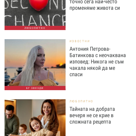
точно сега най-често
променяме живота си
ЛЮБОПИТНО
ИЗВЕСТНИ
Антония Петрова-
Батинкова с неочаквана
изповед: Никога не съм
чакала някой да ме
спаси
БГ ЗВЕЗДИ
ЛЮБОПИТНО
Тайната на добрата
вечеря не се крие в
сложната рецепта