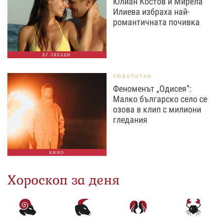
Юлиан Костов и Мирела
Илиева избраха най-
романтичната почивка
БГ ЗВЕЗДИ
ЛЮБОПИТНО
Феноменът „Одисея“:
Малко българско село се
озова в клип с милиони
гледания
КИНО
Хороскоп за деня