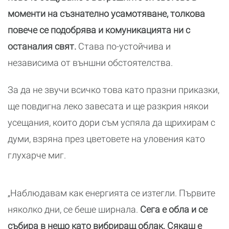
моменти на съзнателно усамотяване, толкова
повече се подобрява и комуникацията ни с
останалия свят.
Става по-устойчива и
независима от външни обстоятелства.
За да не звучи всичко това като празни приказки,
ще повдигна леко завесата и ще разкрия някои
усещания, които дори съм успяла да щрихирам с
думи, взряна през цветовете на уловения като
глухарче миг.
„Наблюдавам как енергията се изтегли. Първите
няколко дни, се беше ширнала.
Сега е обла и се
събира в нещо като вибриращ облак. Сякаш е