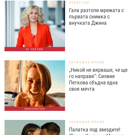
ИЗВЕСТНИ
Гала разтопи мрежата с
първата снимка с
внучката Джина
БГ ЗВЕЗДИ
СВОБОДНО ВРЕМЕ
„Никой не вярваше, че ще
го направя“: Силвия
Петкова сбъдна една
своя мечта
ЛЮБОПИТНО
СВОБОДНО ВРЕМЕ
Палатка под звездите!