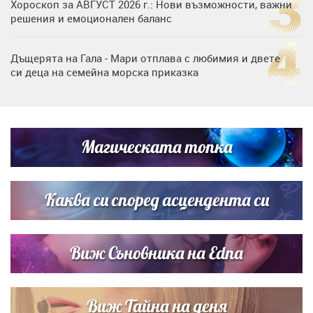
Хороскоп за АВГУСТ 2026 г.: Нови възможности, важни
решения и емоционален баланс
Дъщерята на Гала - Мари отплава с любимия и двете
си деца на семейна морска приказка
„Тук сме най-щастливи“: Радина Кърджилова и Пламен
Димов издадоха своето любимо място
Магическата топка
Дъщерята на Тодор Батков вдигна сватба, Стоичков и
Братя Аргирови я изненадаха с песен
Каква си според асцендента си
Виж Съновника на Edna
Виж Тайна на деня