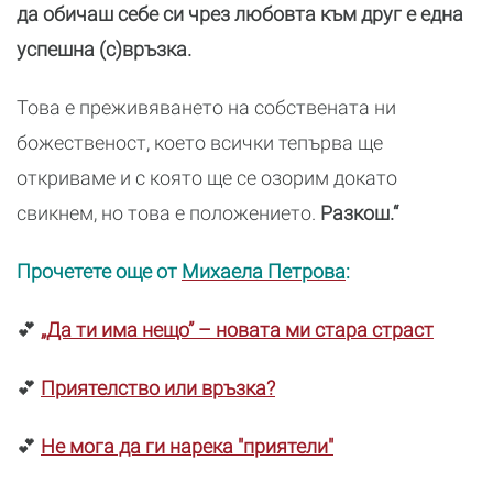
да обичаш себе си чрез любовта към друг е една
успешна (с)връзка.
Това е преживяването на собствената ни
божественост, което всички тепърва ще
откриваме и с която ще се озорим докато
свикнем, но това е положението.
Разкош.“
Прочетете още от
Михаела Петрова
:
💕
„Да ти има нещо” – новата ми стара страст
💕
Приятелство или връзка?
💕
Не мога да ги нарека "приятели"