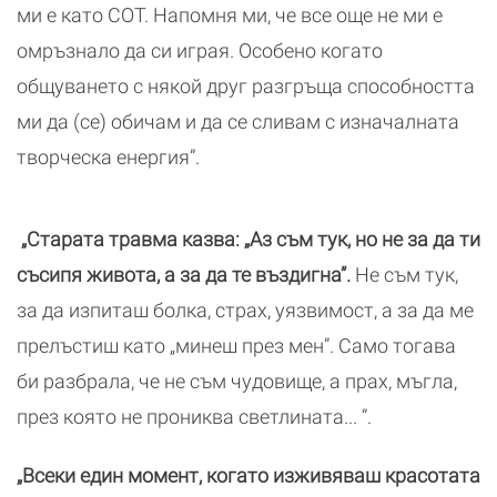
ми е като СОТ. Напомня ми, че все още не ми е
омръзнало да си играя. Особено когато
общуването с някой друг разгръща способността
ми да (се) обичам и да се сливам с изначалната
творческа енергия”.
„Старата травма казва: „Аз съм тук, но не за да ти
съсипя живота, а за да те въздигна”.
Не съм тук,
за да изпиташ болка, страх, уязвимост, а за да ме
прелъстиш като „минеш през мен”. Само тогава
би разбрала, че не съм чудовище, а прах, мъгла,
през която не прониква светлината... ”.
„Всеки един момент, когато изживяваш красотата