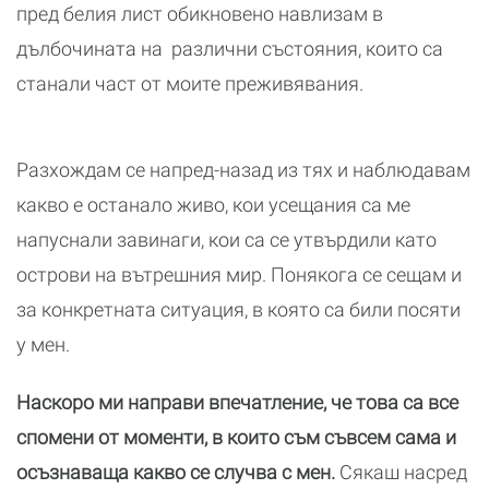
пред белия лист обикновено навлизам в
дълбочината на различни състояния, които са
станали част от моите преживявания.
Разхождам се напред-назад из тях и наблюдавам
какво е останало живо, кои усещания са ме
напуснали завинаги, кои са се утвърдили като
острови на вътрешния мир. Понякога се сещам и
за конкретната ситуация, в която са били посяти
у мен.
Наскоро ми направи впечатление, че това са все
спомени от моменти, в които съм съвсем сама и
осъзнаваща какво се случва с мен.
Сякаш насред