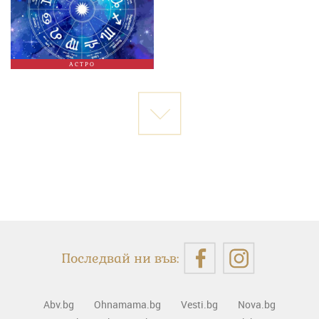
АСТРО
Последвай ни във:
Abv.bg
Ohnamama.bg
Vesti.bg
Nova.bg