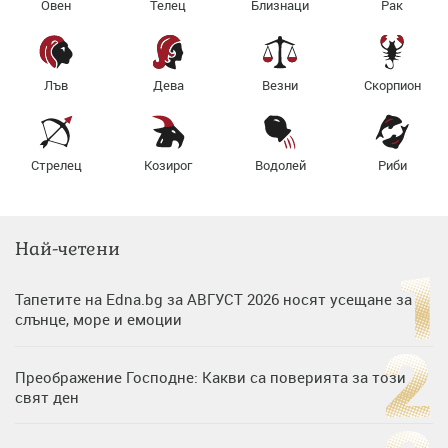
Овен
Телец
Близнаци
Рак
Лъв
Дева
Везни
Скорпион
Стрелец
Козирог
Водолей
Риби
Най-четени
Тапетите на Edna.bg за АВГУСТ 2026 носят усещане за
слънце, море и емоции
Преображение Господне: Какви са поверията за този
свят ден