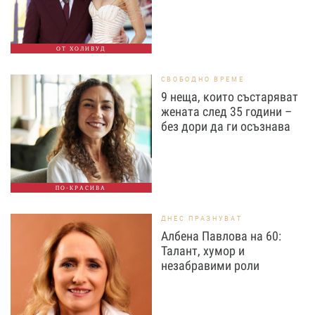
ОТ ХОЛИВУД
СВОБОДНО ВРЕМЕ
9 неща, които състаряват
жената след 35 години –
без дори да ги осъзнава
ПО-КРАСИВА
ДНЕС ПРАЗНУВАТ
Албена Павлова на 60:
Талант, хумор и
незабравими роли