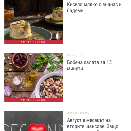
Кисело мляко с ананас и
бадеми
АХ, ЧЕ ВКУСНО!
РЕЦЕПТИ
Бобена салата за 15
минути
АХ, ЧЕ ВКУСНО!
ЛЮБОПИТНО
Август е месецът на
вторите шансове: Защо