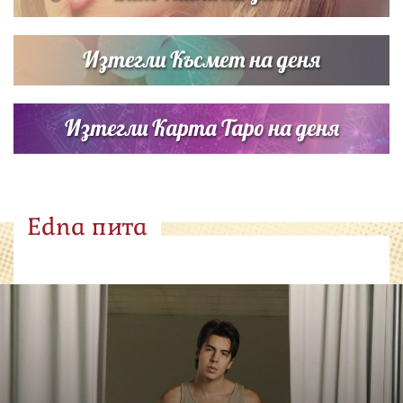
Изтегли Късмет на деня
Изтегли Карта Таро на деня
Edna пита