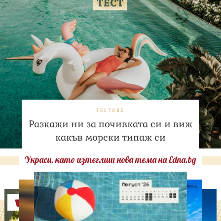
ТЕСТОВЕ
Разкажи ни за почивката си и виж
какъв морски типаж си
Украси, като изтеглиш нова тема на Edna.bg
Оферти