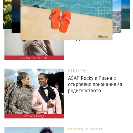
ЛЮБОПИТНО
Тя проглежда след 20
години и открива
шокираща истина за
съпруга си
EDNA ИСТОРИЯ
ИЗВЕСТНИ
A$AP Rocky и Риана с
откровено признание за
родителството
ОТ ХОЛИВУД
СВОБОДНО ВРЕМЕ