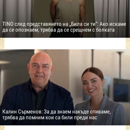
TINO след представянето на „Била си ти“: Ако искаме
да се опознаем, трябва да се срещнем с болката
Калин Сърменов: За да знаем накъде отиваме,
трябва да помним кои са били преди нас