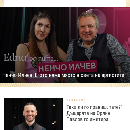
Ненчо Илчев: Егото няма място в света на артистите
ИЗВЕСТНИ
Така ли го правиш, тате?“
Дъщерята на Орлин
Павлов го имитира