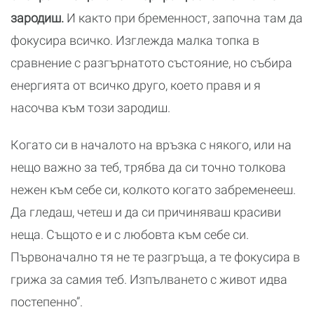
зародиш.
И както при бременност, започна там да
фокусира всичко. Изглежда малка топка в
сравнение с разгърнатото състояние, но събира
енергията от всичко друго, което правя и я
насочва към този зародиш.
Когато си в началото на връзка с някого, или на
нещо важно за теб, трябва да си точно толкова
нежен към себе си, колкото когато забременееш.
Да гледаш, четеш и да си причиняваш красиви
неща. Същото е и с любовта към себе си.
Първоначално тя не те разгръща, а те фокусира в
грижа за самия теб. Изпълването с живот идва
постепенно”.