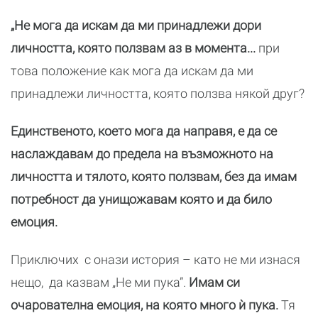
„Не мога да искам да ми принадлежи дори
личността, която ползвам аз в момента...
при
това положение как мога да искам да ми
принадлежи личността, която ползва някой друг?
Единственото, което мога да направя, е да се
наслаждавам до предела на възможното на
личността и тялото, която ползвам, без да имам
потребност да унищожавам която и да било
емоция.
Приключих с онази история – като не ми изнася
нещо, да казвам „Не ми пука”.
Имам си
очарователна емоция, на която много ѝ пука.
Тя