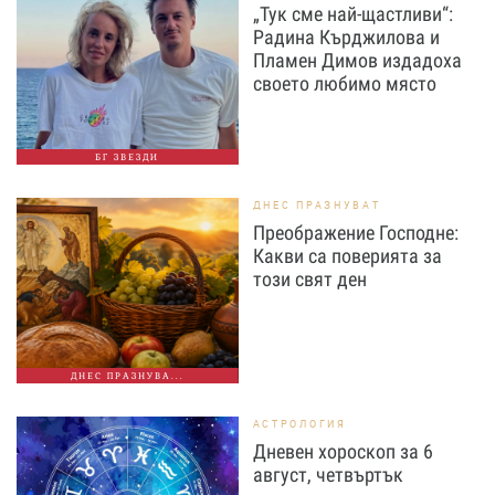
„Тук сме най-щастливи“:
Радина Кърджилова и
Пламен Димов издадоха
своето любимо място
БГ ЗВЕЗДИ
ДНЕС ПРАЗНУВАТ
Преображение Господне:
Какви са поверията за
този свят ден
ДНЕС ПРАЗНУВА...
АСТРОЛОГИЯ
Дневен хороскоп за 6
август, четвъртък