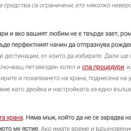
а средства са ограничени, ето няколко невер
ари и ако вашият любим не е твърде зает, ро
ъде перфектният начин да отпразнува рожде
и дестинации, от които да избирате. Дали ще 
ключващ петзвезден хотел и
спа процедури
, 
ирите и похапването на храна, поднесена на 
 вие като двойка и настройката за едно въл
а храна
. Няма мъж, който да не се зарадва 
ото му ястие.
Ако имате време и вдъхновени