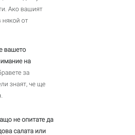
ти. Ако вашият
 някой от
 е вашето
нимание на
бравете за
ли знаят, че ще
.
 защо не опитате да
дова салата или