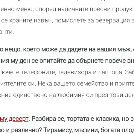
пенно меню, според наличните пресни продук
 се храните навън, помислете за резервация в
анти.
 нещо, което може да дадете на вашия мъж,
ния му ден се опитайте да обърнете повече в
ючете телефоните, телевизора и лаптопа. За
иятелите си. Нека вашето семейство и прияте
ние единствено на любимия си през този ден
му десерт
. Разбира се, тортата е класика, но
о и различно? Тирамису, мъфини, богата пло