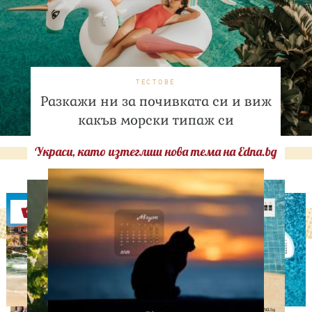
ТЕСТОВЕ
Разкажи ни за почивката си и виж
какъв морски типаж си
Украси, като изтеглиш нова тема на Edna.bg
Оферти
СВОБОДНО ВРЕМЕ
Ново бебе в кралското
семейство