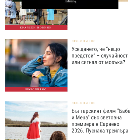
КРАЛСКИ НОВИНИ
ЛЮБОПИТНО
Усещането, че “нещо
предстои” – случайност
или сигнал от мозъка?
ЛЮБОПИТНО
ЛЮБОПИТНО
Българският филм "Баба
и Меца" със световна
премиера в Сараево
2026. Пуснаха трейлъра