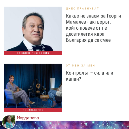
ДНЕС ПРАЗНУВАТ
Какво не знаем за Георги
Мамалев - актьорът,
който повече от пет
десетилетия кара
България да се смее
ЗВЕЗДЕН РОЖДЕНИК
ОТ МЕН ЗА МЕН
Контролът – сила или
капан?
ПСИХОЛОГИЯ
Йорданова