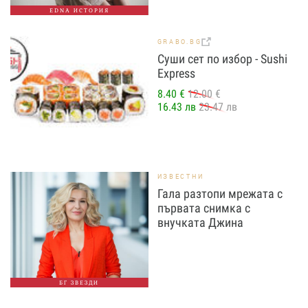
EDNA ИСТОРИЯ
GRABO.BG
Суши сет по избор - Sushi
Express
8.40 €
12.00 €
16.43 лв
23.47 лв
ИЗВЕСТНИ
Гала разтопи мрежата с
първата снимка с
внучката Джина
БГ ЗВЕЗДИ