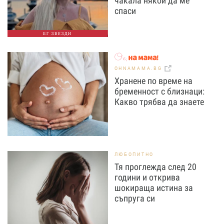
чакала някой да ме
спаси
БГ ЗВЕЗДИ
OHNAMAMA.BG
Хранене по време на
бременност с близнаци:
Какво трябва да знаете
ЛЮБОПИТНО
Тя проглежда след 20
години и открива
шокираща истина за
съпруга си