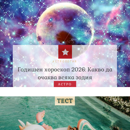
АСТРОЛОГИЯ
Годишен хороскоп 2026: Какво да
очаква всяка зодия
АСТРО