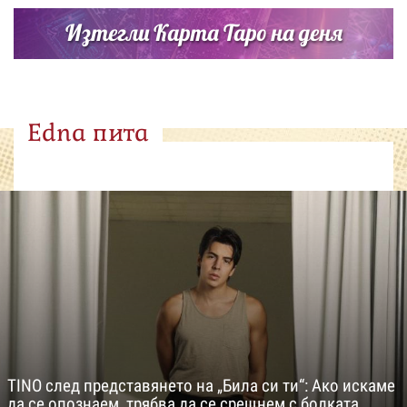
Изтегли Карта Таро на деня
Edna пита
TINO след представянето на „Била си ти“: Ако искаме
да се опознаем, трябва да се срещнем с болката