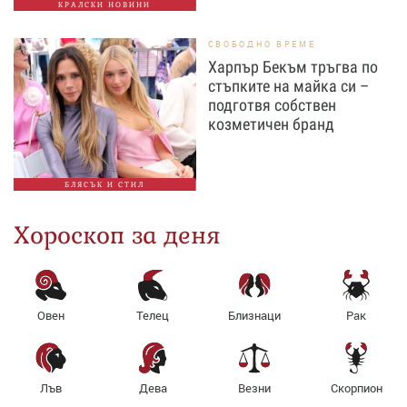
КРАЛСКИ НОВИНИ
СВОБОДНО ВРЕМЕ
Харпър Бекъм тръгва по
стъпките на майка си –
подготвя собствен
козметичен бранд
БЛЯСЪК И СТИЛ
Хороскоп за деня
Овен
Телец
Близнаци
Рак
Лъв
Дева
Везни
Скорпион