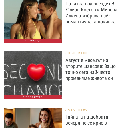
Палатка под звездите!
Юлиан Костов и Мирела
Илиева избраха най-
романтичната почивка
БГ ЗВЕЗДИ
ЛЮБОПИТНО
Август е месецът на
вторите шансове: Защо
точно сега най-често
променяме живота си
ЛЮБОПИТНО
ЛЮБОПИТНО
Тайната на добрата
вечеря не се крие в