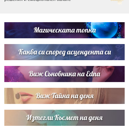
Дъщерята на Гала - Мари отплава с любимия и двете
си деца на семейна морска приказка
Магическата топка
Звездна ваканция в Майорка: Дженифър Анистън,
Кортни Кокс и Джим Къртис заедно на яхта
Каква си според асцендента си
Виж Съновника на Edna
Виж Тайна на деня
Изтегли Късмет на деня