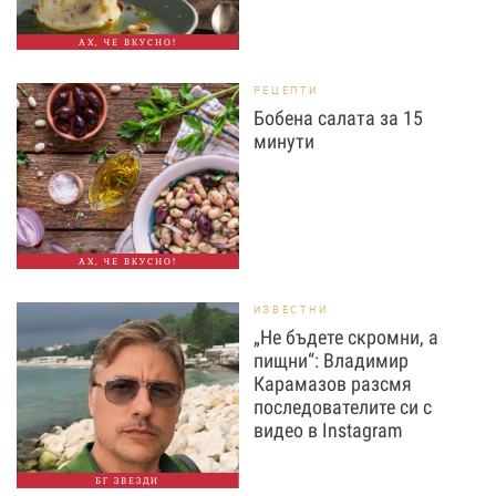
АХ, ЧЕ ВКУСНО!
РЕЦЕПТИ
Бобена салата за 15
минути
АХ, ЧЕ ВКУСНО!
ИЗВЕСТНИ
„Не бъдете скромни, а
пищни“: Владимир
Карамазов разсмя
последователите си с
видео в Instagram
БГ ЗВЕЗДИ