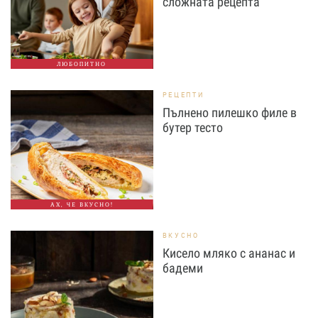
сложната рецепта
ЛЮБОПИТНО
РЕЦЕПТИ
Пълнено пилешко филе в
бутер тесто
АХ, ЧЕ ВКУСНО!
ВКУСНО
Кисело мляко с ананас и
бадеми