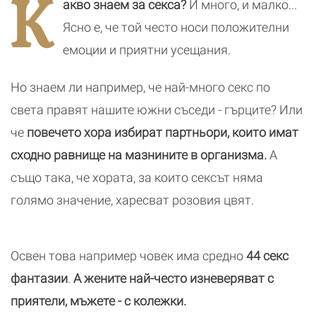
К
акво знаем за секса?
И много, и малко...
мен сексуално
Ясно е, че той често носи положителни
емоции и приятни усещания.
Но знаем ли например, че най-много секс по
света правят нашите южни съседи - гърците? Или
че
повечето хора избират партньори, които имат
сходно равнище на мазнините в организма.
А
също така, че хората, за които сексът няма
голямо значение, харесват розовия цвят.
Освен това например човек има средно
44 секс
фантазии
.
А жените най-често изневеряват с
приятели, мъжете - с колежки.