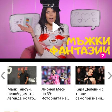
Previous
Ne
п
Майк Тайсън:
Лионел Меси
Кара Делевин с
Ч
непобедимата
на 39:
тежки
с
легенда, която
Историята на
самопризнания:
Ш
пренаписа
момчето от
Позволявах на
п
историята на
Росарио, което
хората да се
П
бокса
покори света
възползват от