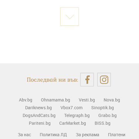
Последвай ни във:
Abv.bg
Ohnamama.bg
Vesti.bg
Nova.bg
Dariknews.bg
Vbox7.com
Sinoptik.bg
DogsAndCats.bg
Telegraph.bg
Grabo.bg
Pariteni.bg
CarMarket.bg
BISS.bg
За нас
Политика ЛД
За реклама
Платени