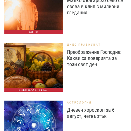
Малко българско село се
озова в клип с милиони
гледания
КИНО
ДНЕС ПРАЗНУВАТ
Преображение Господне:
Какви са поверията за
този свят ден
ДНЕС ПРАЗНУВА...
АСТРОЛОГИЯ
Дневен хороскоп за 6
август, четвъртък