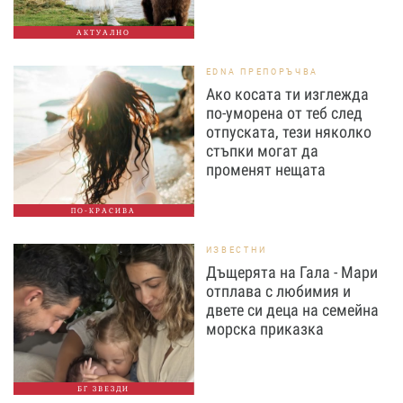
АКТУАЛНО
EDNA ПРЕПОРЪЧВА
Ако косата ти изглежда
по-уморена от теб след
отпуската, тези няколко
стъпки могат да
променят нещата
ПО-КРАСИВА
ИЗВЕСТНИ
Дъщерята на Гала - Мари
отплава с любимия и
двете си деца на семейна
морска приказка
БГ ЗВЕЗДИ