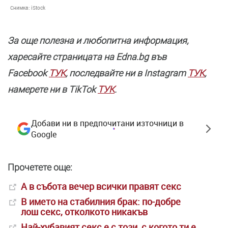
Снимка:
iStock
За още полезнa и любопитна информация,
харесайте страницата нa Edna.bg във
Facebook
ТУК
, последвайте ни в Instagram
ТУК
,
намерете ни в TikTok
ТУК
.
Добави ни в предпочитани източници в
Google
Прочетете още:
А в събота вечер всички правят секс
В името на стабилния брак: по-добре
лош секс, отколкото никакъв
Най-хубавият секс е с този, с когото ти е