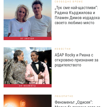
СВОБОДНО ВРЕМЕ
„Тук сме най-щастливи“:
Радина Кърджилова и
Пламен Димов издадоха
своето любимо място
БГ ЗВЕЗДИ
ИЗВЕСТНИ
A$AP Rocky и Риана с
откровено признание за
родителството
ОТ ХОЛИВУД
ЛЮБОПИТНО
Феноменът „Одисея“: