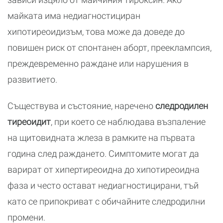
майката има недиагностициран
хипотиреоидизъм, това може да доведе до
повишен риск от спонтанен аборт, прееклампсия,
преждевременно раждане или нарушения в
развитието.
Съществува и състояние, наречено
следродилен
тиреоидит
, при което се наблюдава възпаление
на щитовидната жлеза в рамките на първата
година след раждането. Симптомите могат да
варират от хипертиреоидна до хипотиреоидна
фаза и често остават недиагностицирани, тъй
като се припокриват с обичайните следродилни
промени.