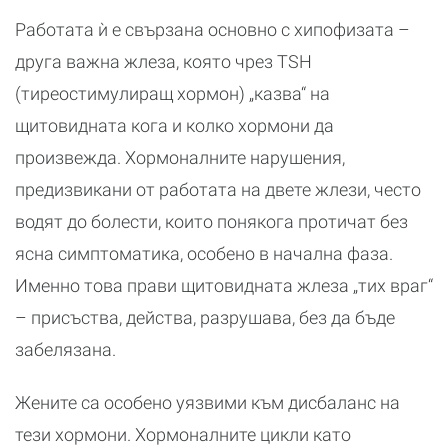
Работата ѝ е свързана основно с хипофизата –
друга важна жлеза, която чрез TSH
(тиреостимулиращ хормон) „казва“ на
щитовидната кога и колко хормони да
произвежда. Хормоналните нарушения,
предизвикани от работата на двете жлези, често
водят до болести, които понякога протичат без
ясна симптоматика, особено в начална фаза.
Именно това прави щитовидната жлеза „тих враг“
– присъства, действа, разрушава, без да бъде
забелязана.
Жените са особено уязвими към дисбаланс на
тези хормони. Хормоналните цикли като