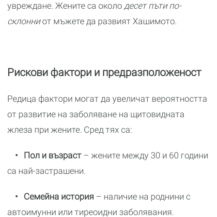
увреждане. Жените са около
десет пъти по-
склонни
от мъжете да развият Хашимото.
Рискови фактори и предразположеност
Редица фактори могат да увеличат вероятността
от развитие на заболяване на щитовидната
жлеза при жените. Сред тях са:
• Пол и възраст
– жените между 30 и 60 години
са най-застрашени.
•
Семейна история
– наличие на роднини с
автоимунни или тиреоидни заболявания.