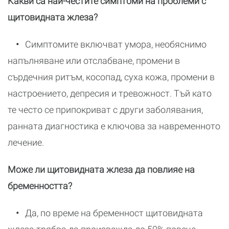
Какви са най-честите симптоми на проблеми с
щитовидната жлеза?
•
Симптомите включват умора, необяснимо
напълняване или отслабване, промени в
сърдечния ритъм, косопад, суха кожа, промени в
настроението, депресия и тревожност. Тъй като
те често се припокриват с други заболявания,
ранната диагностика е ключова за навременното
лечение.
Може ли щитовидната жлеза да повлияе на
бременността?
•
Да, по време на бременност щитовидната