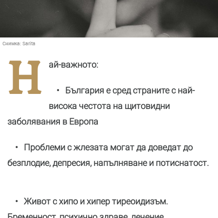
Снимка:
Sarita
Н
ай-важното:
• България е сред страните с най-
висока честота на щитовидни
заболявания в Европа
• Проблеми с жлезата могат да доведат до
безплодие, депресия, напълняване и потиснатост.
• Живот с хипо и хипер тиреоидизъм.
Бременност, психично здраве, лечение.