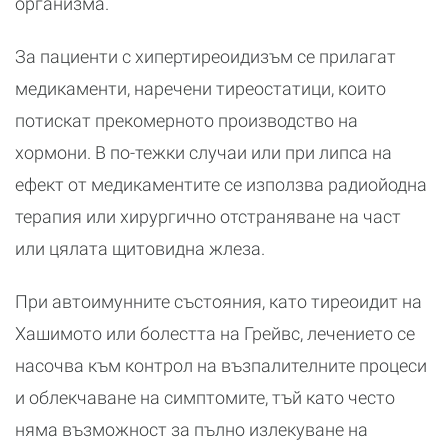
организма.
За пациенти с хипертиреоидизъм се прилагат
медикаменти, наречени тиреостатици, които
потискат прекомерното производство на
хормони. В по-тежки случаи или при липса на
ефект от медикаментите се използва радиойодна
терапия или хирургично отстраняване на част
или цялата щитовидна жлеза.
При автоимунните състояния, като тиреоидит на
Хашимото или болестта на Грейвс, лечението се
насочва към контрол на възпалителните процеси
и облекчаване на симптомите, тъй като често
няма възможност за пълно излекуване на