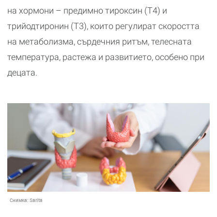
на хормони – предимно тироксин (T4) и
трийодтиронин (T3), които регулират скоростта
на метаболизма, сърдечния ритъм, телесната
температура, растежа и развитието, особено при
децата.
Снимка:
Sarita