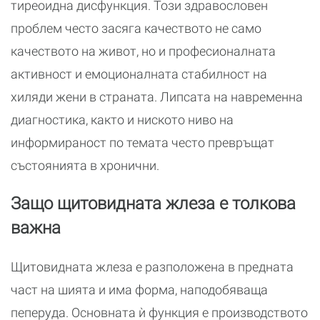
тиреоидна дисфункция. Този здравословен
проблем често засяга качеството не само
качеството на живот, но и професионалната
активност и емоционалната стабилност на
хиляди жени в страната. Липсата на навременна
диагностика, както и ниското ниво на
информираност по темата често превръщат
състоянията в хронични.
Защо щитовидната жлеза е толкова
важна
Щитовидната жлеза е разположена в предната
част на шията и има форма, наподобяваща
пеперуда. Основната ѝ функция е производството