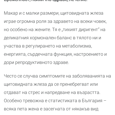
Макар и с малки размери, щитовидната жлеза
играе огромна роля за здравето на всеки човек,
но особено на жените. Тя е „тихият диригент“ на
деликатния хормонален баланс в тялото ни и
участва в регулирането на метаболизма,
енергията, сърдечната функция, настроението и
дори репродуктивното здраве.
Често се случва симптомите на заболяванията на
щитовидната жлеза да се пренебрегват или
отдават на стрес и напредване на възрастта.
Особено тревожна е статистиката в България –
всяка пета жена е засегната от някакъв вид