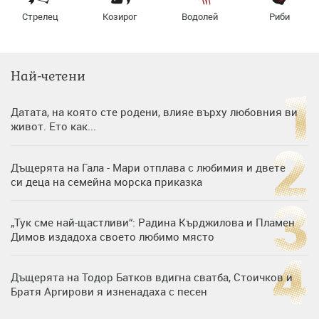
Стрелец
Козирог
Водолей
Риби
Най-четени
Датата, на която сте родени, влияе върху любовния ви
живот. Ето как...
Дъщерята на Гала - Мари отплава с любимия и двете
си деца на семейна морска приказка
„Тук сме най-щастливи“: Радина Кърджилова и Пламен
Димов издадоха своето любимо място
Дъщерята на Тодор Батков вдигна сватба, Стоичков и
Братя Аргирови я изненадаха с песен