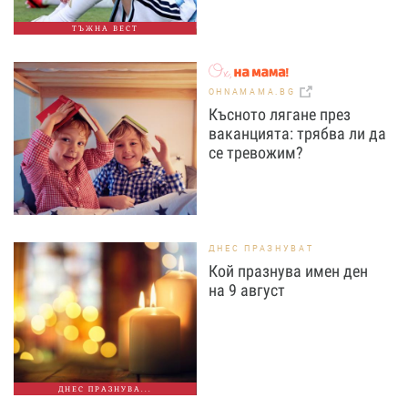
ТЪЖНА ВЕСТ
OHNAMAMA.BG
Късното лягане през
ваканцията: трябва ли да
се тревожим?
ДНЕС ПРАЗНУВАТ
Кой празнува имен ден
на 9 август
ДНЕС ПРАЗНУВА...