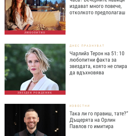
издават много повече,
отколкото предполагаш
ЛЮБОПИТНО
ДНЕС ПРАЗНУВАТ
Чарлийз Терон на 51: 10
любопитни факта за
звездата, която не спира
да вдъхновява
ЗВЕЗДЕН РОЖДЕНИК
ИЗВЕСТНИ
Така ли го правиш, тате?“
Дъщерята на Орлин
Павлов го имитира