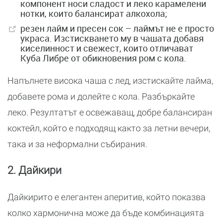
компонент носи сладост и леко карамелени
нотки, които балансират алкохола;
резен лайм и пресен сок – лаймът не е просто
украса. Изстискването му в чашата добавя
киселинност и свежест, които отличават
Куба Либре от обикновения ром с кола.
Напълнете висока чаша с лед, изстискайте лайма,
добавете рома и долейте с кола. Разбъркайте
леко. Резултатът е освежаващ, добре балансиран
коктейл, който е подходящ както за летни вечери,
така и за неформални събирания.
2. Дайкири
Дайкирито е елегантен аперитив, който показва
колко хармонична може да бъде комбинацията