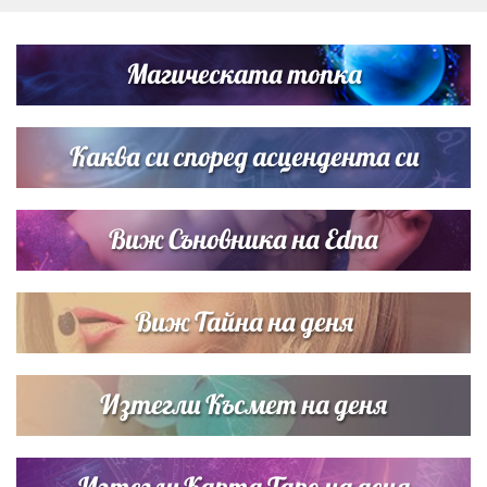
Дневен хороскоп за 6 август, четвъртък
Магическата топка
Списъкът е ясен: Джей Ло и Риана във ВИП гостите на
сватбата на Роналдо
Каква си според асцендента си
Виж Съновника на Edna
Виж Тайна на деня
Изтегли Късмет на деня
Изтегли Карта Таро на деня