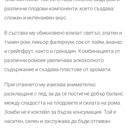
различни плодови компоненти, което създава
сложен и интензивен вкус.
В състава му обикновено влизат светъл, златен и
тъмен ром, ликьор фалернум, сок от лайм, ананас
и грейпфрут, както и гренадин. Комбинацията от
различни ромове увеличава алкохолното
съдържание и създава пластове от аромати.
Приготвянето му изисква внимателно
разклащане с лед, за да се постигне добър баланс
между сладостта на плодовете и силата на рома.
Зомби не е коктейл за бърза консумация. Той е
наситен, силен и заслужава да бъде отпиван