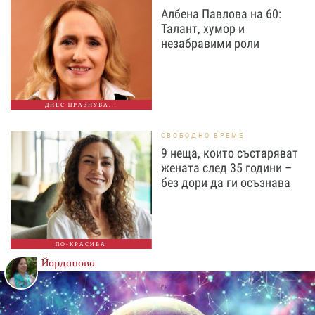
Албена Павлова на 60:
Талант, хумор и
незабравими роли
ДНЕС ПРАЗНУВА...
СВОБОДНО ВРЕМЕ
9 неща, които състаряват
жената след 35 години –
без дори да ги осъзнава
ПО-КРАСИВА
Йорданова