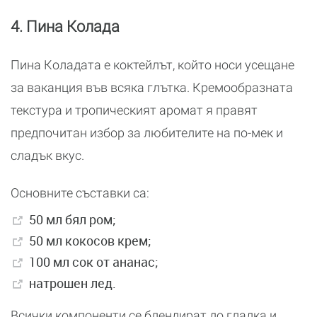
4. Пина Колада
Пина Коладата е коктейлът, който носи усещане
за ваканция във всяка глътка. Кремообразната
текстура и тропическият аромат я правят
предпочитан избор за любителите на по-мек и
сладък вкус.
Основните съставки са:
50 мл бял ром;
50 мл кокосов крем;
100 мл сок от ананас;
натрошен лед.
Всички компоненти се блендират до гладка и