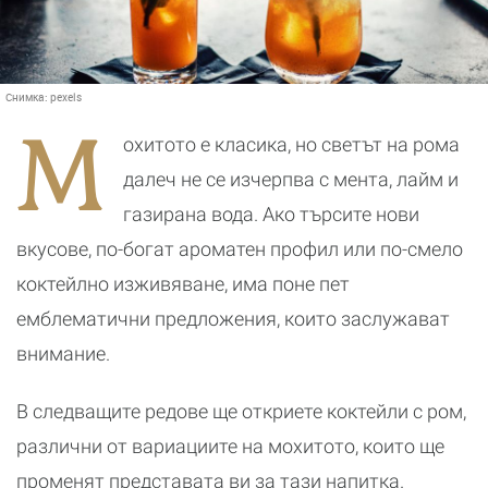
Снимка:
pexels
М
охитото е класика, но светът на рома
далеч не се изчерпва с мента, лайм и
газирана вода. Ако търсите нови
вкусове, по-богат ароматен профил или по-смело
коктейлно изживяване, има поне пет
емблематични предложения, които заслужават
внимание.
В следващите редове ще откриете коктейли с ром,
различни от вариациите на мохитото, които ще
променят представата ви за тази напитка.