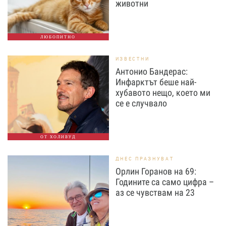
животни
ЛЮБОПИТНО
ИЗВЕСТНИ
Антонио Бандерас:
Инфарктът беше най-
хубавото нещо, което ми
се е случвало
ОТ ХОЛИВУД
ДНЕС ПРАЗНУВАТ
Орлин Горанов на 69:
Годините са само цифра –
аз се чувствам на 23