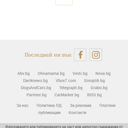
Последвай ни във:
Abv.bg
Ohnamama.bg
Vesti.bg
Nova.bg
Dariknews.bg
Vbox7.com
Sinoptik.bg
DogsAndCats.bg
Telegraph.bg
Grabo.bg
Pariteni.bg
CarMarket.bg
BISS.bg
За нас
Политика ЛД
За реклама
Платени
публикации
Контакти
Използването или публикуването на част или цялостно съдържание от