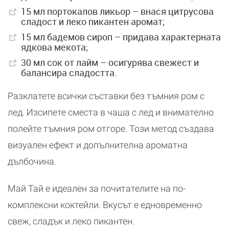
15 мл портокалов ликьор – внася цитрусова
сладост и леко пикантен аромат;
15 мл бадемов сироп – придава характерната
ядкова мекота;
30 мл сок от лайм – осигурява свежест и
балансира сладостта.
Разклатете всички съставки без тъмния ром с
лед. Изсипете сместа в чаша с лед и внимателно
полейте тъмния ром отгоре. Този метод създава
визуален ефект и допълнителна ароматна
дълбочина.
Май Тай е идеален за почитателите на по-
комплексни коктейли. Вкусът е едновременно
свеж, сладък и леко пикантен.