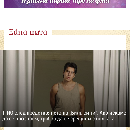
Edna пита
TINO след представянето на „Била си ти“: Ако искаме
да се опознаем, трябва да се срещнем с болката