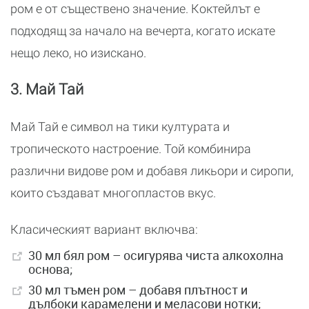
ром е от съществено значение. Коктейлът е
подходящ за начало на вечерта, когато искате
нещо леко, но изискано.
3. Май Тай
Май Тай е символ на тики културата и
тропическото настроение. Той комбинира
различни видове ром и добавя ликьори и сиропи,
които създават многопластов вкус.
Класическият вариант включва:
30 мл бял ром – осигурява чиста алкохолна
основа;
30 мл тъмен ром – добавя плътност и
дълбоки карамелени и меласови нотки;