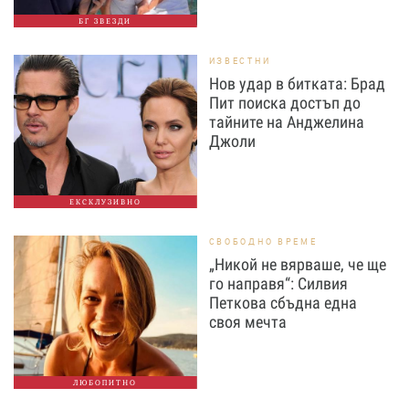
БГ ЗВЕЗДИ
ИЗВЕСТНИ
Нов удар в битката: Брад
Пит поиска достъп до
тайните на Анджелина
Джоли
ЕКСКЛУЗИВНО
СВОБОДНО ВРЕМЕ
„Никой не вярваше, че ще
го направя“: Силвия
Петкова сбъдна една
своя мечта
ЛЮБОПИТНО