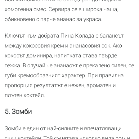
хомогенна смес. Сервира се в широка чаша,
обикновено с парче ананас за украса.
Ключът към добрата Пина Колада е балансът
между кокосовия крем и ананасовия сок. Ако
кокосът доминира, напитката става твърде
тежка. В случай че ананасът е прекалено силен, се
губи кремообразният характер. При правилна
пропорция резултатът е нежен, ароматен и
плътен коктейл.
5. Зомби
Зомби е един от най-силните и впечатляващи
тики коктейли. Той съчетава няколко вида ром и