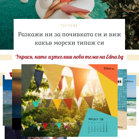
ТЕСТОВЕ
Разкажи ни за почивката си и виж
какъв морски типаж си
Украси, като изтеглиш нова тема на Edna.bg
Оферти
ИЗВЕСТНИ
Любомира Башева
разтопи мрежата с най-
нежните кадри с Башар
Рахал и малкия им син