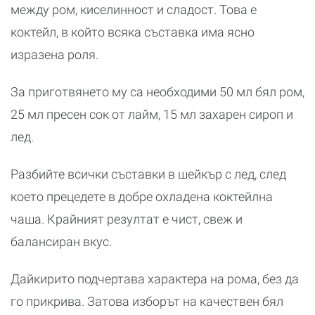
между ром, киселинност и сладост. Това е
коктейл, в който всяка съставка има ясно
изразена роля.
За приготвянето му са необходими 50 мл бял ром,
25 мл пресен сок от лайм, 15 мл захарен сироп и
лед.
Разбийте всички съставки в шейкър с лед, след
което прецедете в добре охладена коктейлна
чаша. Крайният резултат е чист, свеж и
балансиран вкус.
Дайкирито подчертава характера на рома, без да
го прикрива. Затова изборът на качествен бял