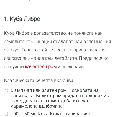
1. Куба Либре
Куба Либре е доказателство, че понякога най-
семплите комбинации създават най-запомнящия
се вкус. Този коктейл е лесен за приготвяне, но
изисква внимание към детайлите. Преди всичко
са нужни
качествен ром
и свеж лайм.
Класическата рецепта включва:
50 мл бял или златен ром – основата на
напитката. Белият ром придава по-лек и чист
вкус, докато златният добавя лека
карамелена дълбочина;
100–150 мл Кока-Кола – газираният