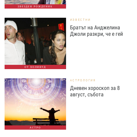
ЗВЕЗДЕН РОЖДЕНИК
ИЗВЕСТНИ
Братът на Анджелина
Джоли разкри, че е гей
ОТ ХОЛИВУД
АСТРОЛОГИЯ
Дневен хороскоп за 8
август, събота
АСТРО