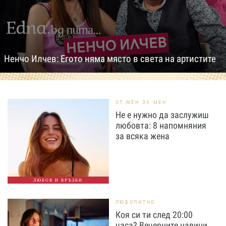
Ненчо Илчев: Егото няма място в света на артистите
ОТ МЕН ЗА МЕН
Не е нужно да заслужиш
любовта: 8 напомняния
за всяка жена
ЛЮБОВ И ВРЪЗКИ
ЛЮБОПИТНО
Коя си ти след 20:00
часа? Вечерните навици