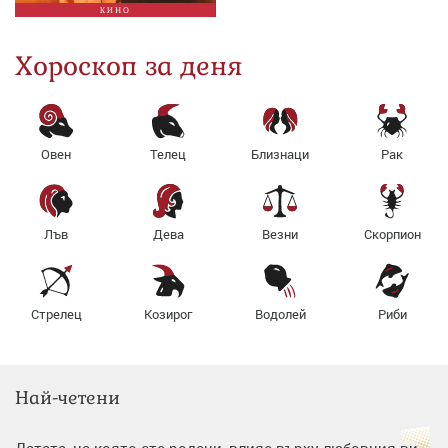
КИНО
Хороскоп за деня
Овен
Телец
Близнаци
Рак
Лъв
Дева
Везни
Скорпион
Стрелец
Козирог
Водолей
Риби
Най-четени
Датата, на която сте родени, влияе върху любовния ви