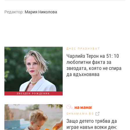
Редактор:
Мария Николова
ДНЕС ПРАЗНУВАТ
Чарлийз Терон на 51: 10
любопитни факта за
звездата, която не спира
да вдъхновява
ЗВЕЗДЕН РОЖДЕНИК
OHNAMAMA.BG
Защо детето трябва да
играе навън всеки ден: