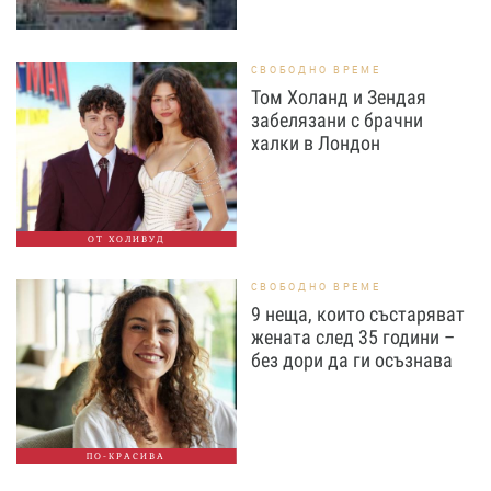
СВОБОДНО ВРЕМЕ
Том Холанд и Зендая
забелязани с брачни
халки в Лондон
ОТ ХОЛИВУД
СВОБОДНО ВРЕМЕ
9 неща, които състаряват
жената след 35 години –
без дори да ги осъзнава
ПО-КРАСИВА