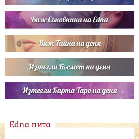
Виж Съновника на Edna
Виж Тайна на деня
Изтегли Късмет на деня
Изтегли Карта Таро на деня
Edna пита