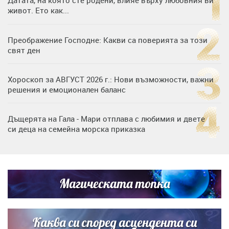
живот. Ето как...
Преображение Господне: Какви са поверията за този
свят ден
Хороскоп за АВГУСТ 2026 г.: Нови възможности, важни
решения и емоционален баланс
Дъщерята на Гала - Мари отплава с любимия и двете
си деца на семейна морска приказка
„Тук сме най-щастливи“: Радина Кърджилова и Пламен
Димов издадоха своето любимо място
Магическата топка
Дъщерята на Тодор Батков вдигна сватба, Стоичков и
Братя Аргирови я изненадаха с песен
Каква си според асцендента си