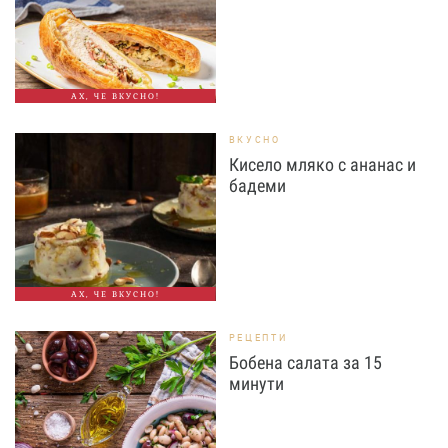
АХ, ЧЕ ВКУСНО!
ВКУСНО
Кисело мляко с ананас и
бадеми
АХ, ЧЕ ВКУСНО!
РЕЦЕПТИ
Бобена салата за 15
минути