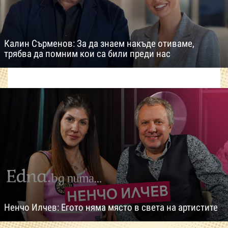
Калин Сърменов: За да знаем накъде отиваме,
трябва да помним кои са били преди нас
Ненчо Илчев: Егото няма място в света на артистите