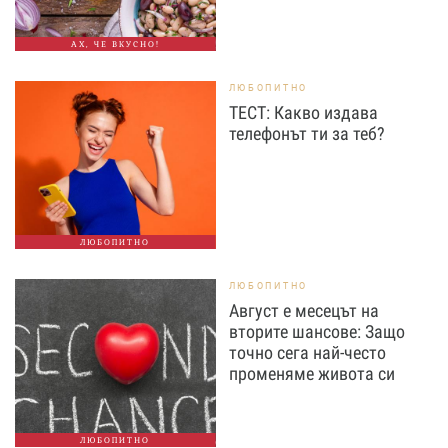
АХ, ЧЕ ВКУСНО!
ЛЮБОПИТНО
ТЕСТ: Какво издава
телефонът ти за теб?
ЛЮБОПИТНО
ЛЮБОПИТНО
Август е месецът на
вторите шансове: Защо
точно сега най-често
променяме живота си
ЛЮБОПИТНО