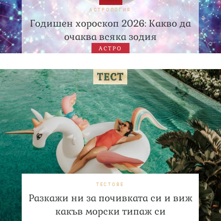
АСТРОЛОГИЯ
Годишен хороскоп 2026: Какво да
очаква всяка зодия
АСТРО
ТЕСТОВЕ
Разкажи ни за почивката си и виж
какъв морски типаж си