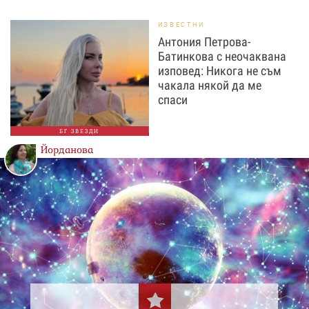
ИЗВЕСТНИ
Антония Петрова-
Батинкова с неочаквана
изповед: Никога не съм
чакала някой да ме
спаси
БГ ЗВЕЗДИ
Йорданова