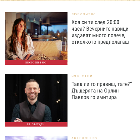
ЛЮБОПИТНО
Коя си ти след 20:00
часа? Вечерните навици
издават много повече,
отколкото предполагаш
ЛЮБОПИТНО
ИЗВЕСТНИ
Така ли го правиш, тате?“
Дъщерята на Орлин
Павлов го имитира
БГ ЗВЕЗДИ
АСТРОЛОГИЯ