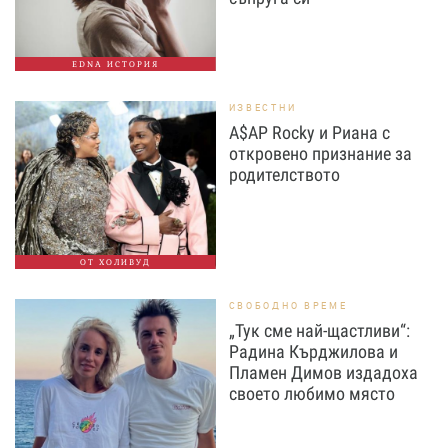
EDNA ИСТОРИЯ
ИЗВЕСТНИ
A$AP Rocky и Риана с
откровено признание за
родителството
ОТ ХОЛИВУД
СВОБОДНО ВРЕМЕ
„Тук сме най-щастливи“:
Радина Кърджилова и
Пламен Димов издадоха
своето любимо място