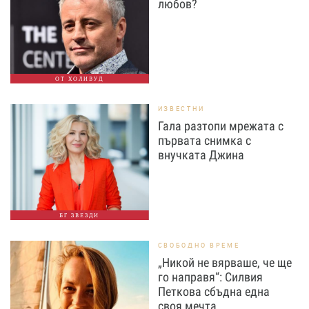
любов?
ОТ ХОЛИВУД
ИЗВЕСТНИ
Гала разтопи мрежата с
първата снимка с
внучката Джина
БГ ЗВЕЗДИ
СВОБОДНО ВРЕМЕ
„Никой не вярваше, че ще
го направя“: Силвия
Петкова сбъдна една
своя мечта