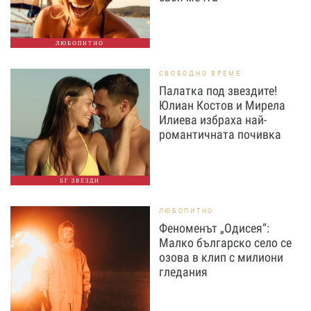
ЛЮБОПИТНО
СВОБОДНО ВРЕМЕ
Палатка под звездите!
Юлиан Костов и Мирела
Илиева избраха най-
романтичната почивка
БГ ЗВЕЗДИ
ЛЮБОПИТНО
Феноменът „Одисея“:
Малко българско село се
озова в клип с милиони
гледания