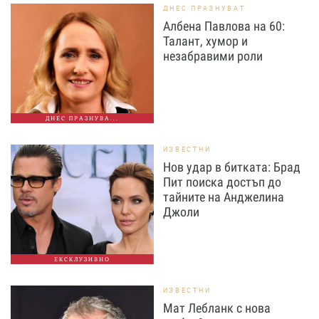
ДНЕС ПРАЗНУВАТ
Албена Павлова на 60:
Талант, хумор и
незабравими роли
ДНЕС ПРАЗНУВА...
ИЗВЕСТНИ
Нов удар в битката: Брад
Пит поиска достъп до
тайните на Анджелина
Джоли
ЕКСКЛУЗИВНО
ИЗВЕСТНИ
Мат Лебланк с нова