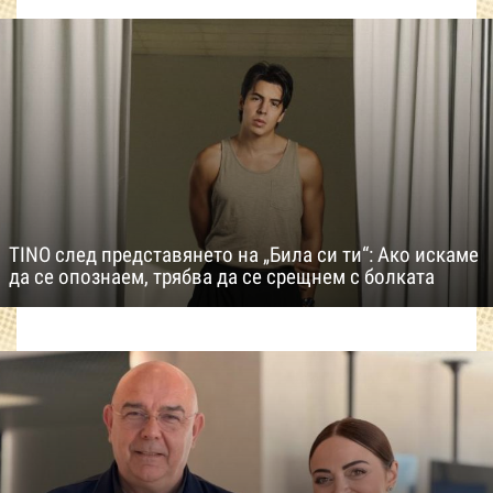
TINO след представянето на „Била си ти“: Ако искаме
да се опознаем, трябва да се срещнем с болката