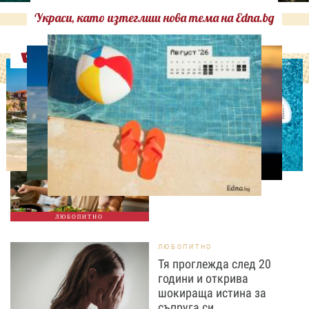
Украси, като изтеглиш нова тема на Edna.bg
Оферти
ЛЮБОПИТНО
Тайната на добрата
вечеря не се крие в
сложната рецепта
ЛЮБОПИТНО
ЛЮБОПИТНО
Тя проглежда след 20
години и открива
шокираща истина за
съпруга си