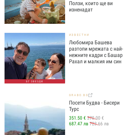
Ползи, които ще ви
изненадат
ИЗВЕСТНИ
Любомира Башева
разтопи мрежата с най-
нежните кадри с Башар
Рахал и малкия им син
БГ ЗВЕЗДИ
GRABO.BG
Посети Будва - Бисери
Турс
351.50 €
370.00 €
687.47 лв
723.66 лв