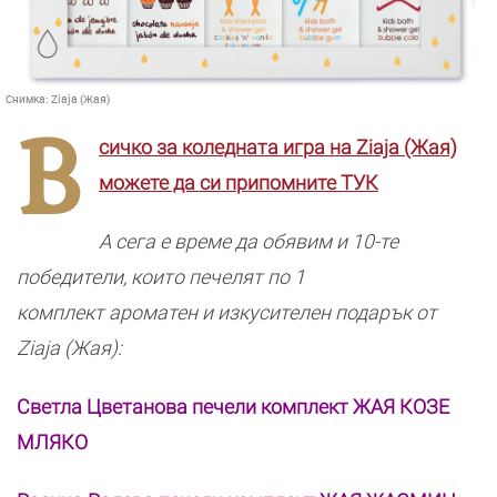
Снимка:
Ziaja (Жая)
В
сичко за коледната игра на Ziaja (Жая)
можете да си припомните ТУК
А сега е време да обявим и 10-те
победители, които печелят по 1
комплект ароматен и изкусителен подарък от
Ziaja (Жая):
Светла Цветанова печели комплект ЖАЯ КОЗЕ
МЛЯКО