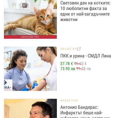
Световен ден на котките:
10 любопитни факта за
едни от най-загадъчните
животни
ЛЮБОПИТНО
GRABO.BG
ПКК и урина - СМДЛ Лина
37.78 €
46.93 €
73.90 лв
91.78 лв
ИЗВЕСТНИ
Антонио Бандерас:
Инфарктът беше най-