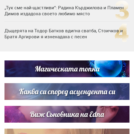
„Тук сме най-щастливи“: Радина Кърджилова и Пламен
Димов издадоха своето любимо място
Дъщерята на Тодор Батков вдигна сватба, Стоичков и
Братя Аргирови я изненадаха с песен
Дневен хороскоп за 6 август, четвъртък
Магическата топка
Списъкът е ясен: Джей Ло и Риана във ВИП гостите на
сватбата на Роналдо
Каква си според асцендента си
Виж Съновника на Edna