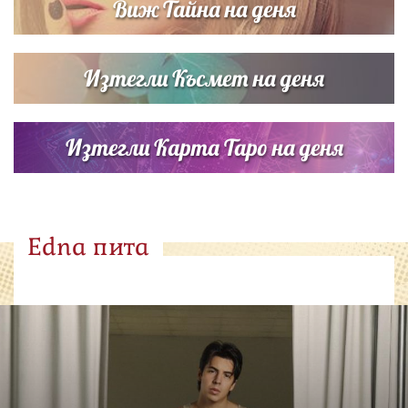
Виж Тайна на деня
Изтегли Късмет на деня
Изтегли Карта Таро на деня
Edna пита