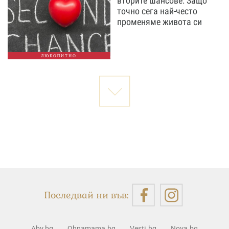
вторите шансове: Защо
точно сега най-често
променяме живота си
ЛЮБОПИТНО
Последвай ни във:
Abv.bg
Ohnamama.bg
Vesti.bg
Nova.bg