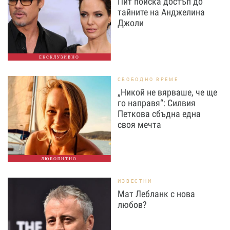
Пит поиска достъп до
тайните на Анджелина
Джоли
ЕКСКЛУЗИВНО
СВОБОДНО ВРЕМЕ
„Никой не вярваше, че ще
го направя“: Силвия
Петкова сбъдна една
своя мечта
ЛЮБОПИТНО
ИЗВЕСТНИ
Мат Лебланк с нова
любов?