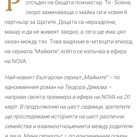
Р
отсъден на бащата психиатър. Тя - Бояна,
скоро заминаваща с майка си и новия й
партньор за Щатите. Децата са неразделни,
макар и да не живеят заедно, а сега ще има цял
океан между тях. Това видяхме в четвърти епизод
на сериала "Майките", който се излъчва в ефира
на NOVA.
Най-новият български сериал „Майките“ – по
едноименния роман на Теодора Димова –
направи своята премиера в ефира на NOVA на 20
март. В продължение на шест седмици, зрителите
ще проследяваме историята на шест различни
семейства и взаимоотношенията между родители
и деца. Мини сериалът – по едноименния роман