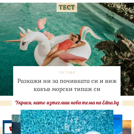
ТЕСТОВЕ
Разкажи ни за почивката си и виж
какъв морски типаж си
Украси, като изтеглиш нова тема на Edna.bg
Оферти