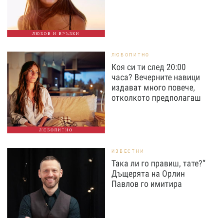
ЛЮБОВ И ВРЪЗКИ
ЛЮБОПИТНО
Коя си ти след 20:00
часа? Вечерните навици
издават много повече,
отколкото предполагаш
ЛЮБОПИТНО
ИЗВЕСТНИ
Така ли го правиш, тате?“
Дъщерята на Орлин
Павлов го имитира