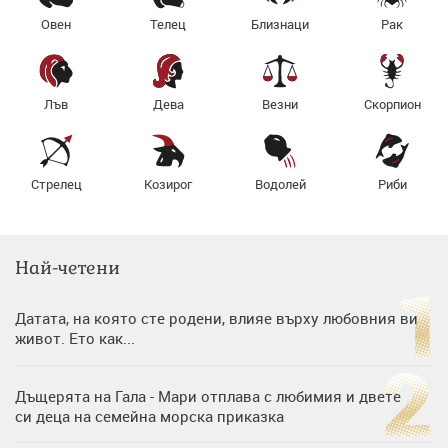
Овен
Телец
Близнаци
Рак
Лъв
Дева
Везни
Скорпион
Стрелец
Козирог
Водолей
Риби
Най-четени
Датата, на която сте родени, влияе върху любовния ви
живот. Ето как...
Дъщерята на Гала - Мари отплава с любимия и двете
си деца на семейна морска приказка