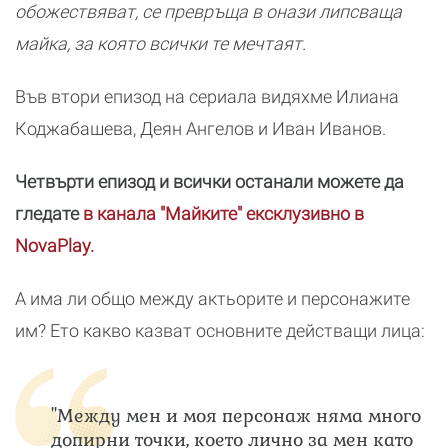
обожествяват, се превръща в онази липсваща
майка, за която всички те мечтаят.
Във втори епизод на сериала видяхме Илиана
Коджабашева, Деян Ангелов и Иван Иванов.
Четвърти епизод и всички останали можете да
гледате
в канала "Майките" ексклузивно в
NovaPlay.
A има ли общо между актьорите и персонажите
им? Ето какво казват основните действащи лица:
"Между мен и моя персонаж няма много
допирни точки, което лично за мен като