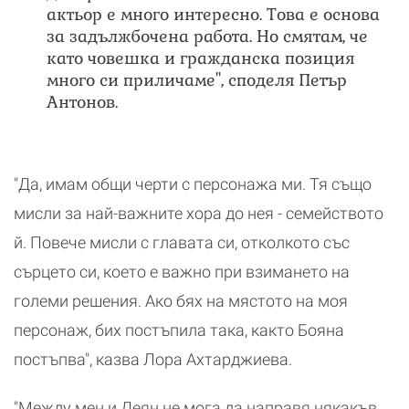
актьор е много интересно. Това е основа
за задължбочена работа. Но смятам, че
като човешка и гражданска позиция
много си приличаме", споделя Петър
Антонов.
"Да, имам общи черти с персонажа ми. Тя също
мисли за най-важните хора до нея - семейството
й. Повече мисли с главата си, отколкото със
сърцето си, което е важно при взимането на
големи решения. Ако бях на мястото на моя
персонаж, бих постъпила така, както Бояна
постъпва", казва Лора Ахтарджиева.
"Между мен и Деян не мога да направя някакъв