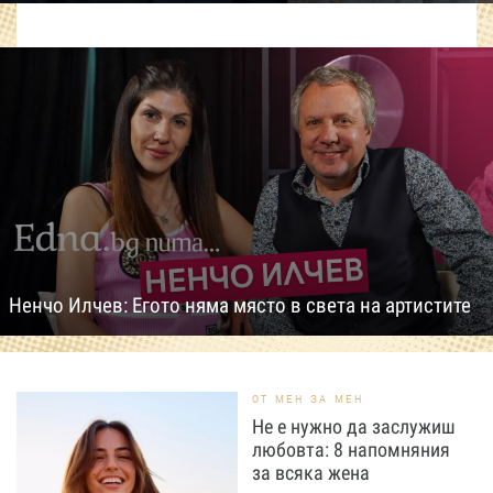
Ненчо Илчев: Егото няма място в света на артистите
ОТ МЕН ЗА МЕН
Не е нужно да заслужиш
любовта: 8 напомняния
за всяка жена