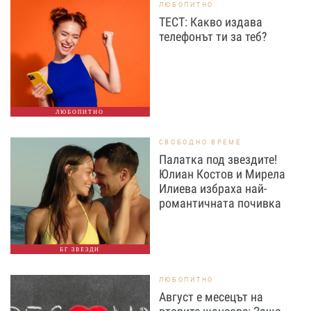
ЛЮБОПИТНО
ТЕСТ: Какво издава
телефонът ти за теб?
ЛЮБОПИТНО
СВОБОДНО ВРЕМЕ
Палатка под звездите!
Юлиан Костов и Мирела
Илиева избраха най-
романтичната почивка
БГ ЗВЕЗДИ
ЛЮБОПИТНО
Август е месецът на