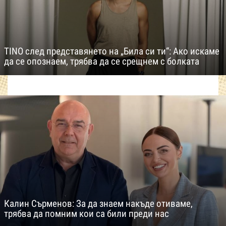
TINO след представянето на „Била си ти“: Ако искаме
да се опознаем, трябва да се срещнем с болката
Калин Сърменов: За да знаем накъде отиваме,
трябва да помним кои са били преди нас