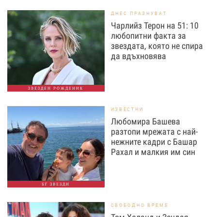
ДНЕС ПРАЗНУВАТ
Чарлийз Терон на 51: 10
любопитни факта за
звездата, която не спира
да вдъхновява
ЗВЕЗДЕН РОЖДЕНИК
ИЗВЕСТНИ
Любомира Башева
разтопи мрежата с най-
нежните кадри с Башар
Рахал и малкия им син
БГ ЗВЕЗДИ
СВОБОДНО ВРЕМЕ