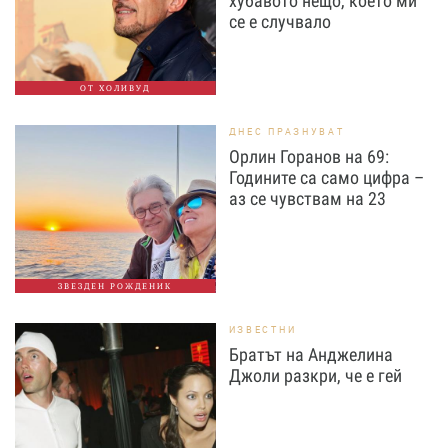
хубавото нещо, което ми
се е случвало
ОТ ХОЛИВУД
ДНЕС ПРАЗНУВАТ
Орлин Горанов на 69:
Годините са само цифра –
аз се чувствам на 23
ЗВЕЗДЕН РОЖДЕНИК
ИЗВЕСТНИ
Братът на Анджелина
Джоли разкри, че е гей