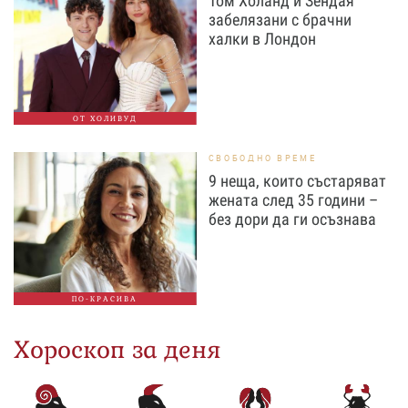
Том Холанд и Зендая
забелязани с брачни
халки в Лондон
ОТ ХОЛИВУД
СВОБОДНО ВРЕМЕ
9 неща, които състаряват
жената след 35 години –
без дори да ги осъзнава
ПО-КРАСИВА
Хороскоп за деня