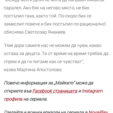
паралел. Ако бях на негово място, не бих
постъпил така, както той. По-скоро бих се
замислил повече и бих постъпил по-рационално",
обяснява Светлозар Янакиев.
"Ние дори самите нас не можем да чуем, какво
остава за децата. Та от време на време трябва да
спрем и да ги питаме как се чувстват",
казва Мартина Апостолова.
Повече информация за „Майките“ може да
откриете във
Facebook страницата
и
Instagram
профила
на сериала.
Гледайте и всички епизоди на сериала в
NovaPlay
.