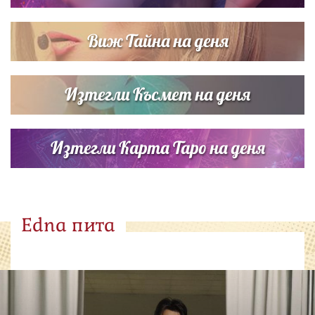
Виж Тайна на деня
Изтегли Късмет на деня
Изтегли Карта Таро на деня
Edna пита