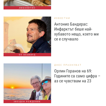
ЛЮБОПИТНО
ИЗВЕСТНИ
Антонио Бандерас:
Инфарктът беше най-
хубавото нещо, което ми
се е случвало
ОТ ХОЛИВУД
ДНЕС ПРАЗНУВАТ
Орлин Горанов на 69:
Годините са само цифра –
аз се чувствам на 23
ЗВЕЗДЕН РОЖДЕНИК