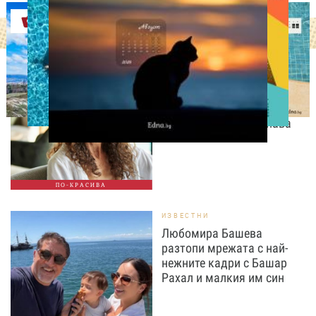
Оферти
СВОБОДНО ВРЕМЕ
9 неща, които състаряват
жената след 35 години –
без дори да ги осъзнава
ПО-КРАСИВА
ИЗВЕСТНИ
Любомира Башева
разтопи мрежата с най-
нежните кадри с Башар
Рахал и малкия им син