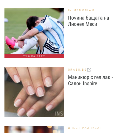
IN MEMORIAM
Почина бащата на
Лионел Меси
ТЪЖНА ВЕСТ
GRABO.BG
Маникюр с гел лак -
Салон Inspire
ДНЕС ПРАЗНУВАТ