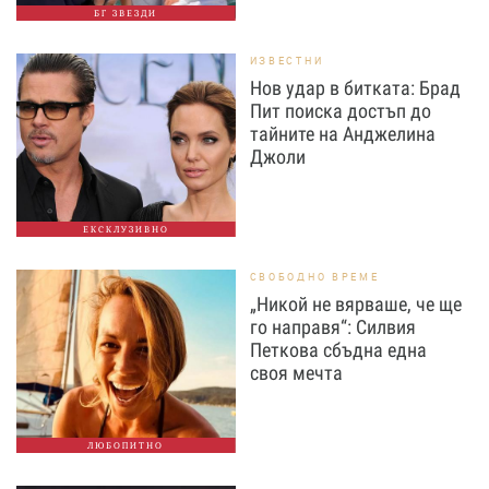
БГ ЗВЕЗДИ
ИЗВЕСТНИ
Нов удар в битката: Брад
Пит поиска достъп до
тайните на Анджелина
Джоли
ЕКСКЛУЗИВНО
СВОБОДНО ВРЕМЕ
„Никой не вярваше, че ще
го направя“: Силвия
Петкова сбъдна една
своя мечта
ЛЮБОПИТНО