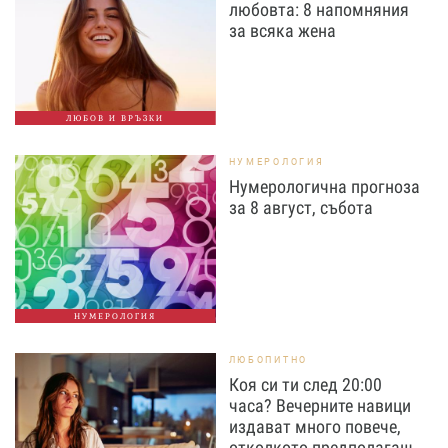
любовта: 8 напомняния
за всяка жена
ЛЮБОВ И ВРЪЗКИ
НУМЕРОЛОГИЯ
Нумерологична прогноза
за 8 август, събота
НУМЕРОЛОГИЯ
ЛЮБОПИТНО
Коя си ти след 20:00
часа? Вечерните навици
издават много повече,
отколкото предполагаш