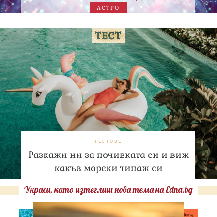
АСТРО
ТЕСТОВЕ
Разкажи ни за почивката си и виж
какъв морски типаж си
Украси, като изтеглиш нова тема на Edna.bg