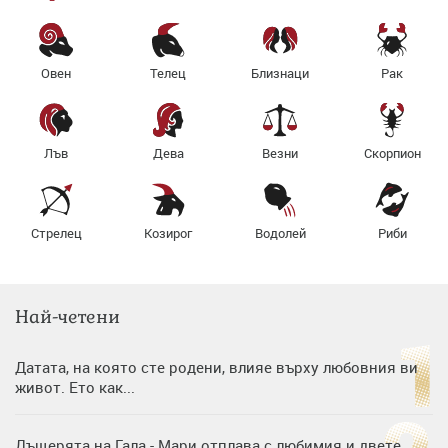
Овен
Телец
Близнаци
Рак
Лъв
Дева
Везни
Скорпион
Стрелец
Козирог
Водолей
Риби
Най-четени
Датата, на която сте родени, влияе върху любовния ви
живот. Ето как...
Дъщерята на Гала - Мари отплава с любимия и двете