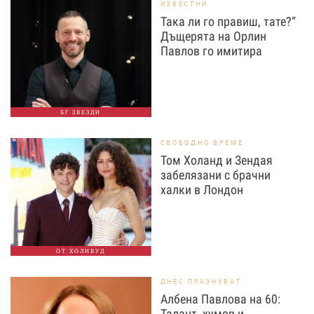
ИЗВЕСТНИ
Така ли го правиш, тате?“
Дъщерята на Орлин
Павлов го имитира
БГ ЗВЕЗДИ
СВОБОДНО ВРЕМЕ
Том Холанд и Зендая
забелязани с брачни
халки в Лондон
ОТ ХОЛИВУД
ДНЕС ПРАЗНУВАТ
Албена Павлова на 60:
Талант, хумор и