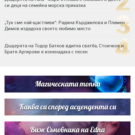
си деца на семейна морска приказка
„Тук сме най-щастливи“: Радина Кърджилова и Пламен
Димов издадоха своето любимо място
Дъщерята на Тодор Батков вдигна сватба, Стоичков и
Братя Аргирови я изненадаха с песен
Дневен хороскоп за 6 август, четвъртък
Магическата топка
Списъкът е ясен: Джей Ло и Риана във ВИП гостите на
сватбата на Роналдо
Каква си според асцендента си
Виж Съновника на Edna