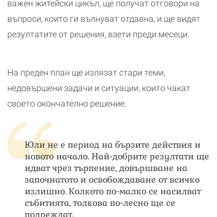
важен житейски цикъл, ще получат отговори на
въпроси, които ги вълнуват отдавна, и ще видят
резултатите от решения, взети преди месеци.
На преден план ще излязат стари теми,
недовършени задачи и ситуации, които чакат
своето окончателно решение.
Юли не е период на бързите действия и
новото начало. Най-добрите резултати ще
идват чрез търпение, довършване на
започнатото и освобождаване от всичко
излишно. Колкото по-малко се насилват
събитията, толкова по-лесно ще се
подреждат.