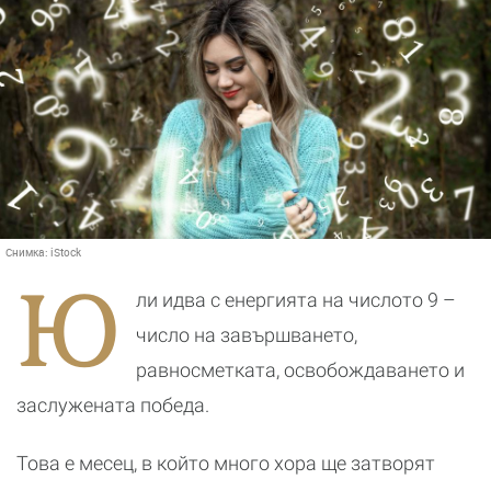
Снимка:
iStock
Ю
ли идва с енергията на числото 9 –
число на завършването,
равносметката, освобождаването и
заслужената победа.
Това е месец, в който много хора ще затворят