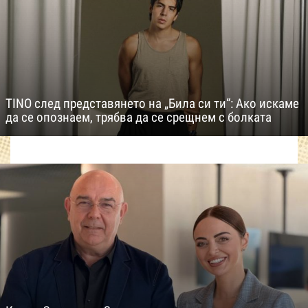
TINO след представянето на „Била си ти“: Ако искаме
да се опознаем, трябва да се срещнем с болката