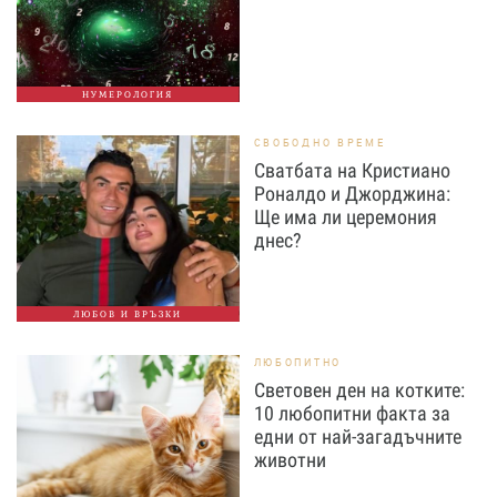
НУМЕРОЛОГИЯ
СВОБОДНО ВРЕМЕ
Сватбата на Кристиано
Роналдо и Джорджина:
Ще има ли церемония
днес?
ЛЮБОВ И ВРЪЗКИ
ЛЮБОПИТНО
Световен ден на котките:
10 любопитни факта за
едни от най-загадъчните
животни