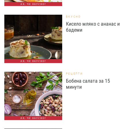
АХ, ЧЕ ВКУСНО!
ВКУСНО
Кисело мляко с ананас и
бадеми
АХ, ЧЕ ВКУСНО!
РЕЦЕПТИ
Бобена салата за 15
минути
АХ, ЧЕ ВКУСНО!