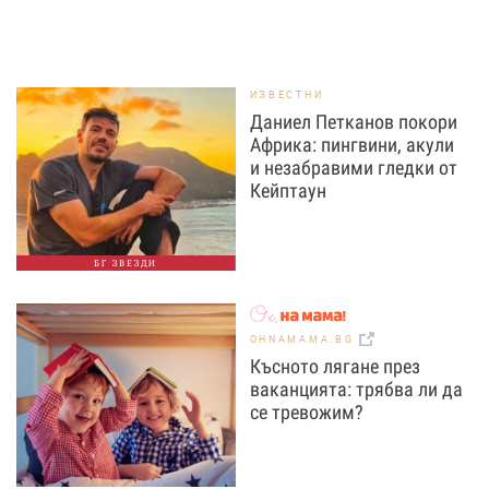
ИЗВЕСТНИ
Даниел Петканов покори
Африка: пингвини, акули
и незабравими гледки от
Кейптаун
БГ ЗВЕЗДИ
OHNAMAMA.BG
Късното лягане през
ваканцията: трябва ли да
се тревожим?