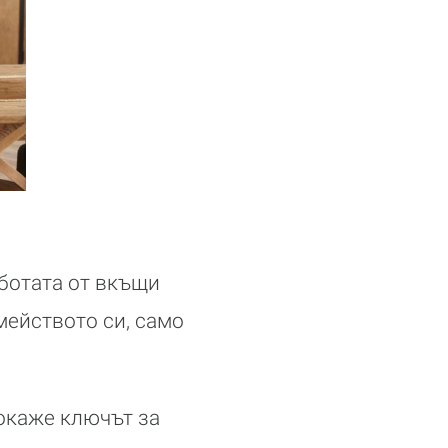
аботата от вкъщи
мейството си, само
 окаже ключът за