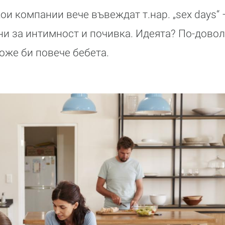
ои компании вече въвеждат т.нар. „sex days“ 
ни за интимност и почивка. Идеята? По-дово
оже би повече бебета.