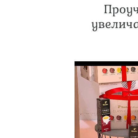
Проуч
увелича