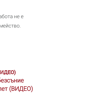
абота не е
емейство.
(ВИДЕО)
безсъние
олет (ВИДЕО)