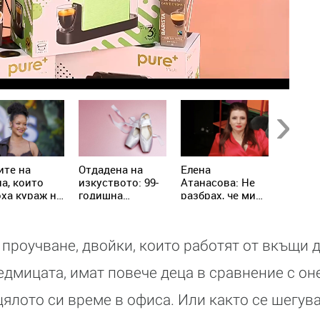
Next
ите на
Отдадена на
Елена
След у
а, които
изкуството: 99-
Атанасова: Не
концер
ха кураж на
годишна
разбрах, че ми
Дара Е
 с рак
балерина
предлага брак,
мечтае
продължава да
сложих си
съвсем
преподава
пръстена и
 проучване, двойки, които работят от вкъщи 
танци
излязох да
разхождам
едмицата, имат повече деца в сравнение с он
кучетата
цялото си време в офиса. Или както се шегув