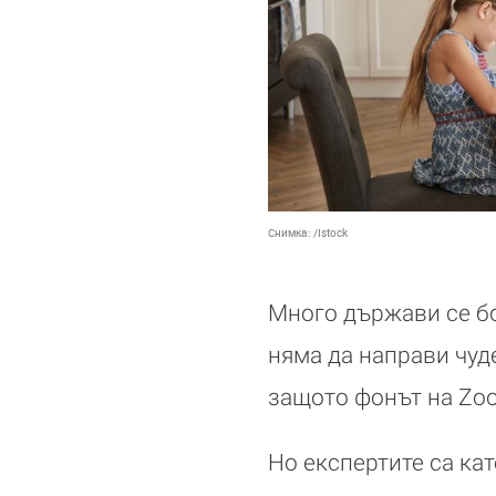
Снимка:
/Istock
Много държави се бо
няма да направи чуд
защото фонът на Zoo
Но експертите са ка