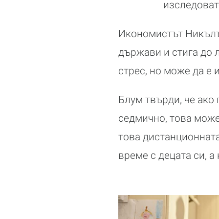
изследовате
Икономистът Никълъ
държави и стига до 
стрес, но може да е 
Блум твърди, че ако
седмично, това може
това дистанционната
време с децата си, а