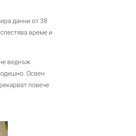
ира данни от 38
 спестява време и
оне веднъж
годишно. Освен
прекарват повече