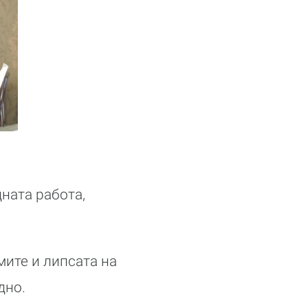
ната работа,
мите и липсата на
дно.