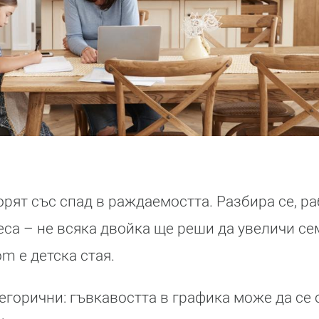
рят със спад в раждаемостта. Разбира се, р
еса – не всяка двойка ще реши да увеличи се
m е детска стая.
тегорични: гъвкавостта в графика може да се