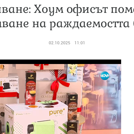
ване: Хоум офисът пом
ване на раждаемостта
02.10.2025
11:01