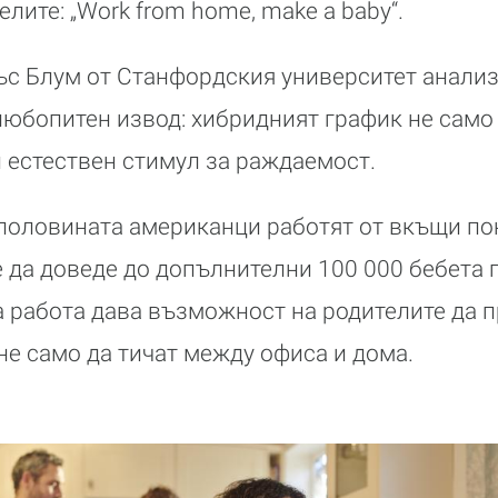
лите: „Work from home, make a baby“.
с Блум от Станфордския университет анализ
любопитен извод: хибридният график не само
и естествен стимул за раждаемост.
 половината американци работят от вкъщи п
 да доведе до допълнителни 100 000 бебета 
 работа дава възможност на родителите да 
 не само да тичат между офиса и дома.