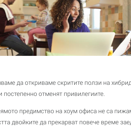
чваме да откриваме скритите ползи на хибрид
и постепенно отменят привилегиите.
олямото предимство на хоум офиса не са пижа
тта двойките да прекарват повече време зае