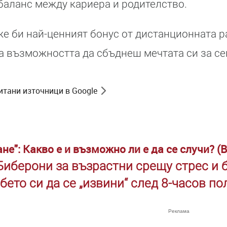
 баланс между кариера и родителство.
же би най-ценният бонус от дистанционната р
 а възможността да сбъднеш мечтата си за с
итани източници в Google
не": Какво е и възможно ли е да се случи? 
Биберони за възрастни срещу стрес и 
бето си да се „извини“ след 8-часов п