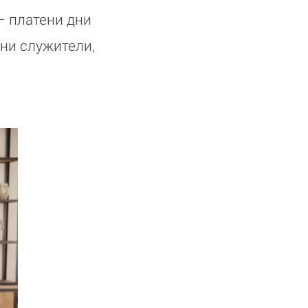
– платени дни
лни служители,