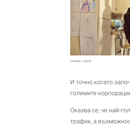
Снимка:
/Istock
И точно когато запо
големите корпораци
Оказва се, че най-г
трафик, а възможнос