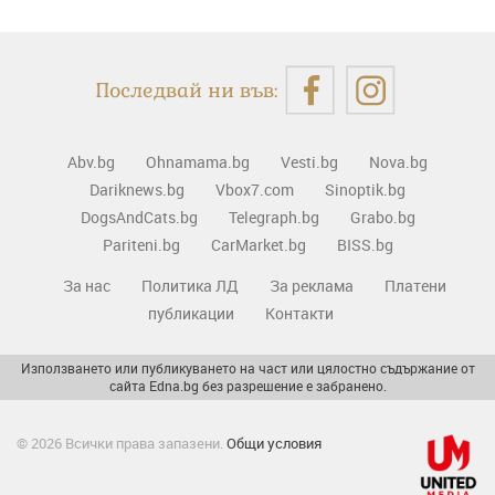
Последвай ни във:
Abv.bg
Ohnamama.bg
Vesti.bg
Nova.bg
Dariknews.bg
Vbox7.com
Sinoptik.bg
DogsAndCats.bg
Telegraph.bg
Grabo.bg
Pariteni.bg
CarMarket.bg
BISS.bg
За нас
Политика ЛД
За реклама
Платени
публикации
Контакти
Използването или публикуването на част или цялостно съдържание от
сайта Edna.bg без разрешение е забранено.
© 2026 Всички права запазени.
Общи условия