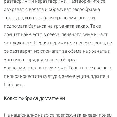
разтворими и неразтворими. Разтворимите се
свързват с водата и образуват гелообразна
текстура, която забавя храносмилането и
подпомага баланса на кръвната захар. Те се
срещат най-често в овеса, лененото семе и част
от плодовете. Неразтворимите, от своя страна, не
се разтварят, но спомагат за обема на храната и
улесняват придвижването ѝ през
храносмилателната система. Този тип се среща в
пълнозърнестите култури, зеленчуците, ядките и
бобовите.
Колко фибри са достатъчни
На национално ниво се препоръчва дневен прием