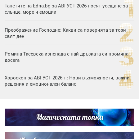
Тапетите на Edna.bg за АВГУСТ 2026 носят усещане за
слънце, море и емоции
Преображение Господне: Какви са поверията за този
свят ден
Ромина Тасевска изненада с най-дръзката си промяна
досега
Хороскоп за АВГУСТ 2026 г.: Нови възможности, важни
решения и емоционален баланс
Дъщерята на Гала - Мари отплава с любимия и двете
си деца на семейна морска приказка
Магическата топка
Звездна ваканция в Майорка: Дженифър Анистън,
Кортни Кокс и Джим Къртис заедно на яхта