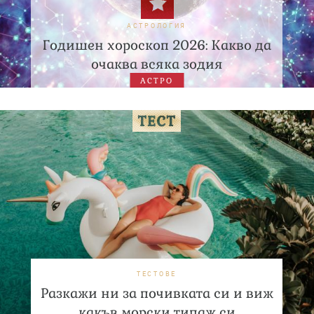
АСТРОЛОГИЯ
Годишен хороскоп 2026: Какво да
очаква всяка зодия
АСТРО
ТЕСТОВЕ
Разкажи ни за почивката си и виж
какъв морски типаж си