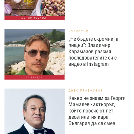
АХ, ЧЕ ВКУСНО!
ИЗВЕСТНИ
„Не бъдете скромни, а
пищни“: Владимир
Карамазов разсмя
последователите си с
видео в Instagram
БГ ЗВЕЗДИ
ДНЕС ПРАЗНУВАТ
Какво не знаем за Георги
Мамалев - актьорът,
който повече от пет
десетилетия кара
България да се смее