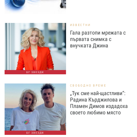
ИЗВЕСТНИ
Гала разтопи мрежата с
първата снимка с
внучката Джина
БГ ЗВЕЗДИ
СВОБОДНО ВРЕМЕ
„Тук сме най-щастливи“:
Радина Кърджилова и
Пламен Димов издадоха
своето любимо място
БГ ЗВЕЗДИ