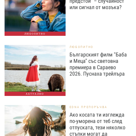
предстои” – случайност
или сигнал от мозъка?
ЛЮБОПИТНО
ЛЮБОПИТНО
Българският филм "Баба
и Меца" със световна
премиера в Сараево
2026. Пуснаха трейлъра
АКТУАЛНО
EDNA ПРЕПОРЪЧВА
Ако косата ти изглежда
по-уморена от теб след
отпуската, тези няколко
стъпки могат да