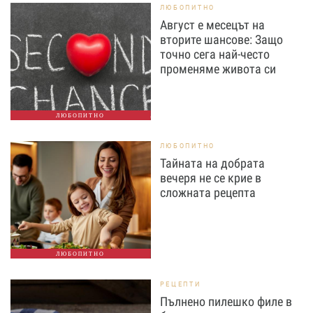
ЛЮБОПИТНО
Август е месецът на
вторите шансове: Защо
точно сега най-често
променяме живота си
ЛЮБОПИТНО
ЛЮБОПИТНО
Тайната на добрата
вечеря не се крие в
сложната рецепта
ЛЮБОПИТНО
РЕЦЕПТИ
Пълнено пилешко филе в