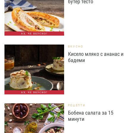
бутер тесто
АХ, ЧЕ ВКУСНО!
ВКУСНО
Кисело мляко с ананас и
бадеми
АХ, ЧЕ ВКУСНО!
РЕЦЕПТИ
Бобена салата за 15
минути