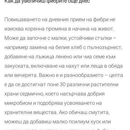
Как да увеличиш фибрите още днес
Повишаването на дневния прием на фибри не
изисква коренна промяна в начина на живот.
Може да започне с малки, устойчиви стъпки –
например замяна на белия хляб с пълнозърнест,
добавяне на лъжица ленено или чиа семе към
закуската, включване на нахут или леща в обяда
или вечерята. Важно е и разнообразието – целта
е да се достигнат поне 30 различни растителни
храни седмично, което насърчава добрия
микробиом и подобрява усвояването на
хранителни вещества. Ако обичаш смутита,
можеш да добавиш малко псилиум хуск или