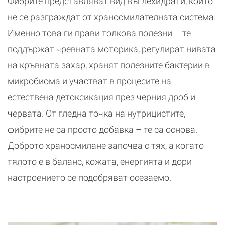
Фибрите представляват вид въглехидрати, които
не се разграждат от храносмилателната система.
Именно това ги прави толкова полезни – те
поддържат чревната моторика, регулират нивата
на кръвната захар, хранят полезните бактерии в
микробиома и участват в процесите на
естествена детоксикация през черния дроб и
червата. От гледна точка на нутрицистите,
фибрите не са просто добавка – те са основа.
Доброто храносмилане започва с тях, а когато
тялото е в баланс, кожата, енергията и дори
настроението се подобряват осезаемо.