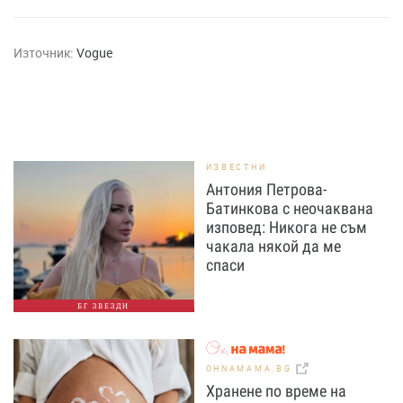
Източник:
Vogue
ИЗВЕСТНИ
Антония Петрова-
Батинкова с неочаквана
изповед: Никога не съм
чакала някой да ме
спаси
БГ ЗВЕЗДИ
OHNAMAMA.BG
Хранене по време на