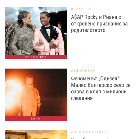
ИЗВЕСТНИ
A$AP Rocky и Риана с
откровено признание за
родителството
ОТ ХОЛИВУД
ЛЮБОПИТНО
Феноменът „Одисея“:
Малко българско село се
озова в клип с милиони
гледания
КИНО
ДНЕС ПРАЗНУВАТ