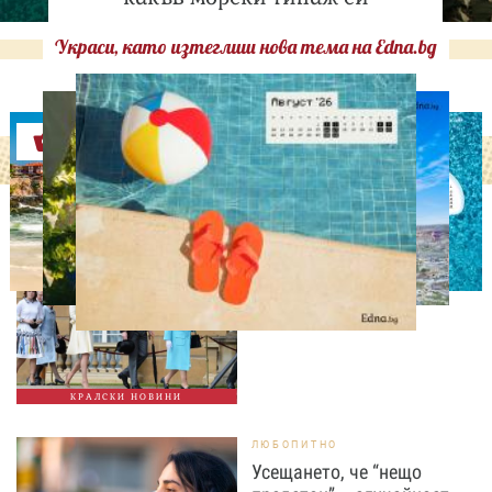
Украси, като изтеглиш нова тема на Edna.bg
Оферти
СВОБОДНО ВРЕМЕ
Ново бебе в кралското
семейство
КРАЛСКИ НОВИНИ
ЛЮБОПИТНО
Усещането, че “нещо