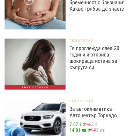
бременност с близнаци:
Какво трябва да знаете
ЛЮБОПИТНО
Тя проглежда след 20
години и открива
шокираща истина за
съпруга си
EDNA ИСТОРИЯ
GRABO.BG
За автоклиматика -
Автоцентър Торнадо
7.57 €
33.23 €
14.81 лв
64.99 лв