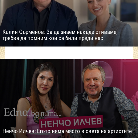
Калин Сърменов: За да знаем накъде отиваме,
трябва да помним кои са били преди нас
Ненчо Илчев: Егото няма място в света на артистите