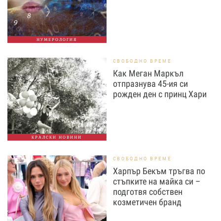
НУМЕРОЛОГИЯ
СВОБОДНО ВРЕМЕ
Как Меган Маркъл
отпразнува 45-ия си
рожден ден с принц Хари
КРАЛСКИ НОВИНИ
СВОБОДНО ВРЕМЕ
Харпър Бекъм тръгва по
стъпките на майка си –
подготвя собствен
козметичен бранд