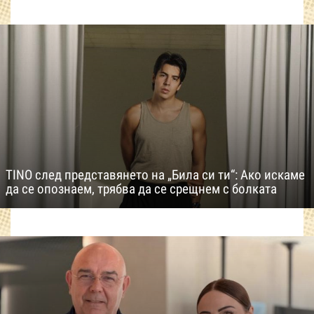
TINO след представянето на „Била си ти“: Ако искаме
да се опознаем, трябва да се срещнем с болката