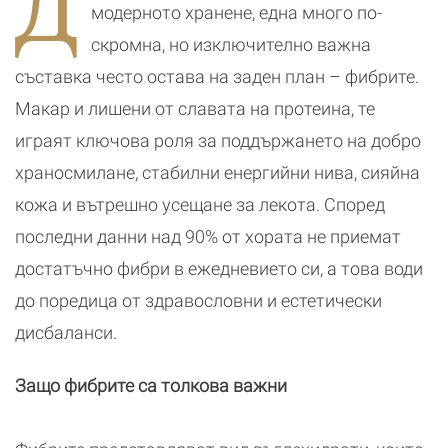
Д
Х
модерното хранене, една много по-
(
скромна, но изключително важна
съставка често остава на заден план – фибрите.
Макар и лишени от славата на протеина, те
играят ключова роля за поддържането на добро
храносмилане, стабилни енергийни нива, сияйна
кожа и вътрешно усещане за лекота. Според
последни данни над 90% от хората не приемат
достатъчно фибри в ежедневието си, а това води
до поредица от здравословни и естетически
дисбаланси.
Защо фибрите са толкова важни