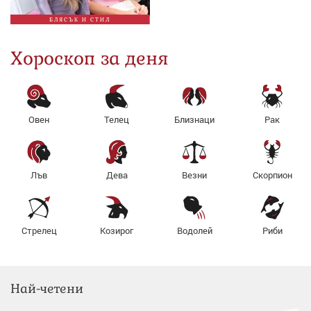
БЛЯСЪК И СТИЛ
Хороскоп за деня
Овен
Телец
Близнаци
Рак
Лъв
Дева
Везни
Скорпион
Стрелец
Козирог
Водолей
Риби
Най-четени