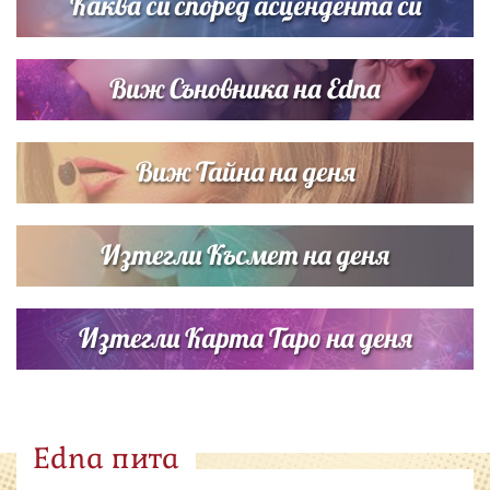
Каква си според асцендента си
Виж Съновника на Edna
Виж Тайна на деня
Изтегли Късмет на деня
Изтегли Карта Таро на деня
Edna пита