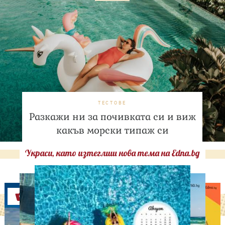
ТЕСТОВЕ
Разкажи ни за почивката си и виж
какъв морски типаж си
Украси, като изтеглиш нова тема на Edna.bg
Оферти