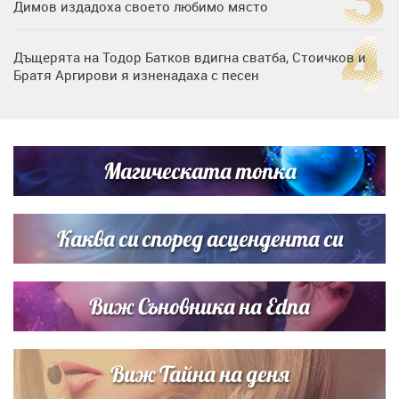
Димов издадоха своето любимо място
Дъщерята на Тодор Батков вдигна сватба, Стоичков и
Братя Аргирови я изненадаха с песен
Дневен хороскоп за 6 август, четвъртък
Магическата топка
Списъкът е ясен: Джей Ло и Риана във ВИП гостите на
сватбата на Роналдо
Каква си според асцендента си
Виж Съновника на Edna
Виж Тайна на деня