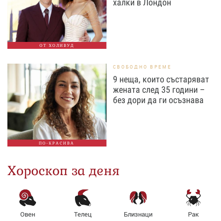
халки в Лондон
ОТ ХОЛИВУД
СВОБОДНО ВРЕМЕ
9 неща, които състаряват
жената след 35 години –
без дори да ги осъзнава
ПО-КРАСИВА
Хороскоп за деня
Овен
Телец
Близнаци
Рак