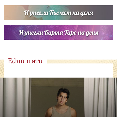
Изтегли Късмет на деня
Изтегли Карта Таро на деня
Edna пита