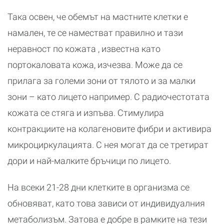
Така освен, че обемът на мастните клетки е
намален, те се наместват правилно и тази
неравност по кожата , известна като
портокаловата кожа, изчезва. Може да се
прилага за големи зони от тялото и за малки
зони – като лицето например. С радиочестотата
кожата се стяга и изпъва. Стимулира
контракциите на колагеновите фибри и активира
микроциркулацията. С нея могат да се третират
дори и най-малките бръчици по лицето.
На всеки 21-28 дни клетките в организма се
обновяват, като това зависи от индивидуалния
метаболизъм. Затова е добре в рамките на тези