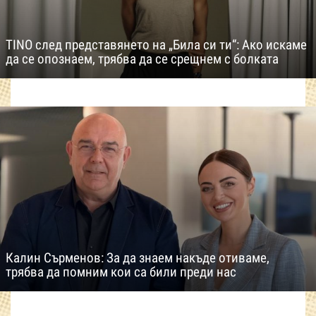
TINO след представянето на „Била си ти“: Ако искаме
да се опознаем, трябва да се срещнем с болката
Калин Сърменов: За да знаем накъде отиваме,
трябва да помним кои са били преди нас