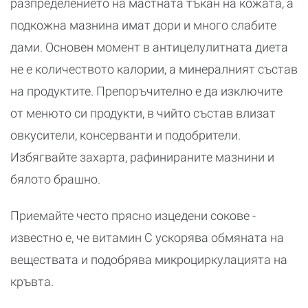
разпределението на мастната тъкан на кожата, а
подкожна мазнина имат дори и много слабите
дами. Основен момент в антицелулитната диета
не е количеството калории, а минералният състав
на продуктите. Препоръчително е да изключите
от менюто си продукти, в чийто състав влизат
овкусители, консерванти и подобрители.
Избягвайте захарта, рафинираните мазнини и
бялото брашно.
Приемайте често прясно изцедени сокове -
известно е, че витамин С ускорява обмяната на
веществата и подобрява микроциркулацията на
кръвта.