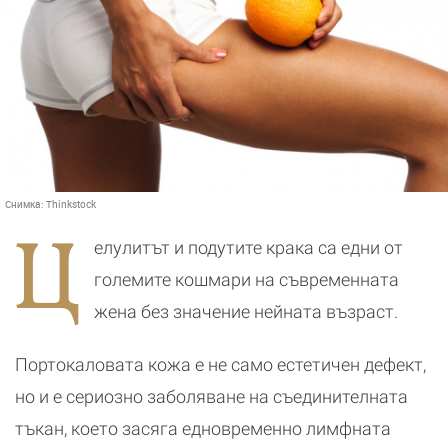
Снимка:
Thinkstock
Ц
елулитът и подутите крака са едни от
големите кошмари на съвременната
жена без значение нейната възраст.
Портокаловата кожа е не само естетичен дефект,
но и е сериозно заболяване на съединителната
тъкан, което засяга едновременно лимфната