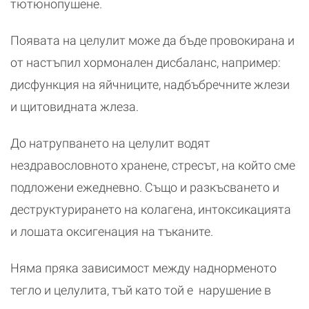
тютюнопушене.
Появата на целулит може да бъде провокирана и
от настъпил хормонален дисбаланс, например:
дисфункция на яйчниците, надбъбречните жлези
и щитовидната жлеза.
До натрупването на целулит водят
нездравословното хранене, стресът, на който сме
подложени ежедневно. Също и разкъсването и
деструктурирането на колагена, интоксикацията
и лошата оксигенация на тъканите.
Няма пряка зависимост между наднорменото
тегло и целулита, тъй като той е нарушение в