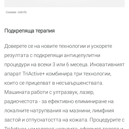
Снимка:
netinfo
Подкрепяща терапия
Доверете се на новите технологии и ускорете
резултата с подкрепящи антицелулитни
процедури на всеки 3 или 6 месеца. Иновативният
апарат TriActive+ комбинира три технологии,
които се прицелват в несъвършенствата.
Машината работи с ултразвук, лазер,
радиочестота - за ефективно елиминиране на
локалните натрупвания на мазнини, лимфния
застой и отпуснатостта на кожата. Процедурите с
TriActive+ намаляват целулита, оформят тялото и