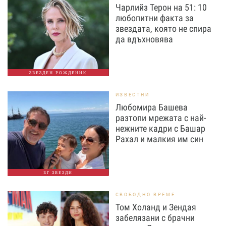
Чарлийз Терон на 51: 10
любопитни факта за
звездата, която не спира
да вдъхновява
ЗВЕЗДЕН РОЖДЕНИК
ИЗВЕСТНИ
Любомира Башева
разтопи мрежата с най-
нежните кадри с Башар
Рахал и малкия им син
БГ ЗВЕЗДИ
СВОБОДНО ВРЕМЕ
Том Холанд и Зендая
забелязани с брачни