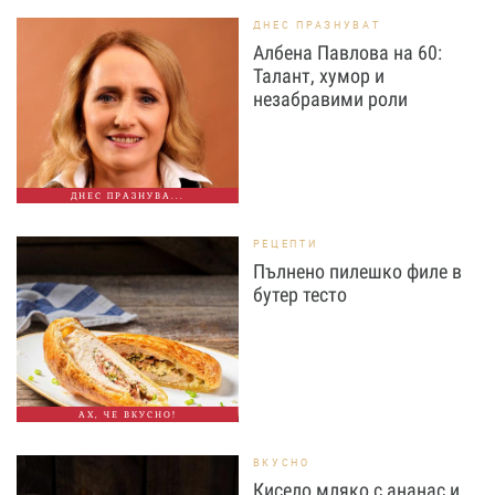
ДНЕС ПРАЗНУВАТ
Албена Павлова на 60:
Талант, хумор и
незабравими роли
ДНЕС ПРАЗНУВА...
РЕЦЕПТИ
Пълнено пилешко филе в
бутер тесто
АХ, ЧЕ ВКУСНО!
ВКУСНО
Кисело мляко с ананас и