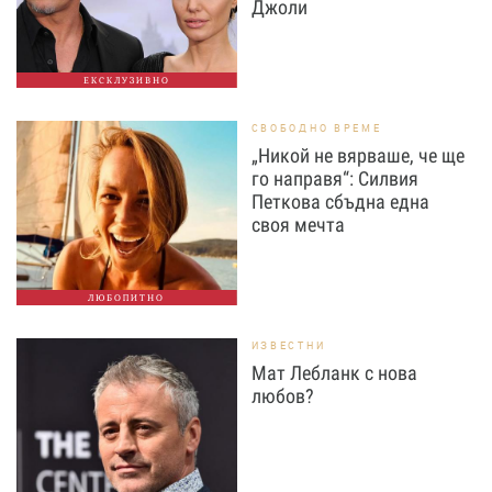
Джоли
ЕКСКЛУЗИВНО
СВОБОДНО ВРЕМЕ
„Никой не вярваше, че ще
го направя“: Силвия
Петкова сбъдна една
своя мечта
ЛЮБОПИТНО
ИЗВЕСТНИ
Мат Лебланк с нова
любов?