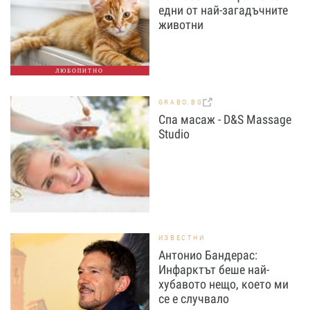
едни от най-загадъчните
животни
ЛЮБОПИТНО
GRABO.BG
Спа масаж - D&S Massage
Studio
ИЗВЕСТНИ
Антонио Бандерас:
Инфарктът беше най-
хубавото нещо, което ми
се е случвало