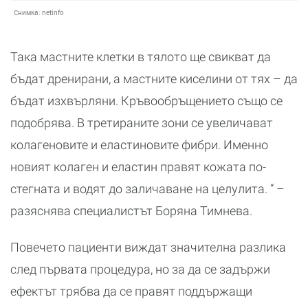
Снимка:
netinfo
Така мастните клетки в тялото ще свикват да
бъдат дренирани, а мастните киселини от тях – да
бъдат изхвърляни. Кръвообръщението също се
подобрява. В третираните зони се увеличават
колагеновите и еластиновите фибри. Именно
новият колаген и еластин правят кожата по-
стегната и водят до заличаване на целулита. “ –
разяснява специалистът Боряна Тимнева.
Повечето пациенти виждат значителна разлика
след първата процедура, но за да се задържи
ефектът трябва да се правят поддържащи