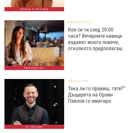
ЛЮБОВ И ВРЪЗКИ
ЛЮБОПИТНО
Коя си ти след 20:00
часа? Вечерните навици
издават много повече,
отколкото предполагаш
ЛЮБОПИТНО
ИЗВЕСТНИ
Така ли го правиш, тате?“
Дъщерята на Орлин
Павлов го имитира
БГ ЗВЕЗДИ