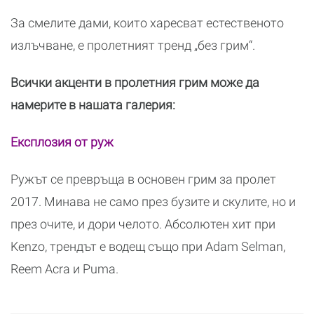
За смелите дами, които харесват естественото
излъчване, е пролетният тренд „без грим“.
Всички акценти в пролетния грим може да
намерите в нашата галерия:
Експлозия от руж
Ружът се превръща в основен грим за пролет
2017. Минава не само през бузите и скулите, но и
през очите, и дори челото. Абсолютен хит при
Kenzo, трендът е водещ също при Adam Selman,
Reem Acra и Puma.