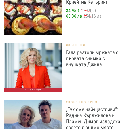
Криейтив Кетъринг
34.95 €
129.95 €
68.36 лв
254.16 лв
ИЗВЕСТНИ
Гала разтопи мрежата с
първата снимка с
внучката Джина
БГ ЗВЕЗДИ
СВОБОДНО ВРЕМЕ
„Тук сме най-щастливи“:
Радина Кърджилова и
Пламен Димов издадоха
своето любимо място