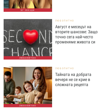
БГ ЗВЕЗДИ
ЛЮБОПИТНО
Август е месецът на
вторите шансове: Защо
точно сега най-често
променяме живота си
ЛЮБОПИТНО
ЛЮБОПИТНО
Тайната на добрата
вечеря не се крие в
сложната рецепта
ЛЮБОПИТНО