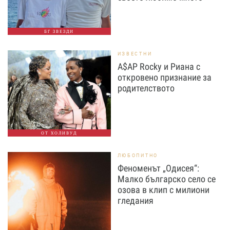
БГ ЗВЕЗДИ
ИЗВЕСТНИ
A$AP Rocky и Риана с
откровено признание за
родителството
ОТ ХОЛИВУД
ЛЮБОПИТНО
Феноменът „Одисея“:
Малко българско село се
озова в клип с милиони
гледания