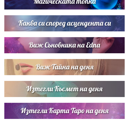
Магическата топка
Звездна ваканция в Майорка: Дженифър Анистън,
Кортни Кокс и Джим Къртис заедно на яхта
Каква си според асцендента си
Виж Съновника на Edna
Виж Тайна на деня
Изтегли Късмет на деня
Изтегли Карта Таро на деня