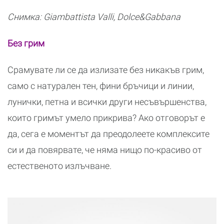
Снимка: Giambattista Valli, Dolce&Gabbana
Без грим
Срамувате ли се да излизате без никакъв грим,
само с натурален тен, фини бръчици и линии,
лунички, петна и всички други несъвършенства,
които гримът умело прикрива? Ако отговорът е
да, сега е моментът да преодолеете комплексите
си и да повярвате, че няма нищо по-красиво от
естественото излъчване.