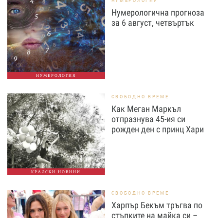
НУМЕРОЛОГИЯ
Нумерологична прогноза
за 6 август, четвъртък
НУМЕРОЛОГИЯ
СВОБОДНО ВРЕМЕ
Как Меган Маркъл
отпразнува 45-ия си
рожден ден с принц Хари
КРАЛСКИ НОВИНИ
СВОБОДНО ВРЕМЕ
Харпър Бекъм тръгва по
стъпките на майка си –