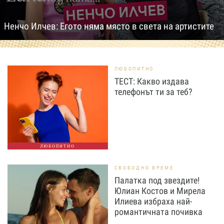
Ненчо Илчев: Егото няма място в света на артистите
ЛЮБОПИТНО
ТЕСТ: Какво издава
телефонът ти за теб?
ЛЮБОПИТНО
СВОБОДНО ВРЕМЕ
Палатка под звездите!
Юлиан Костов и Мирела
Илиева избраха най-
романтичната почивка