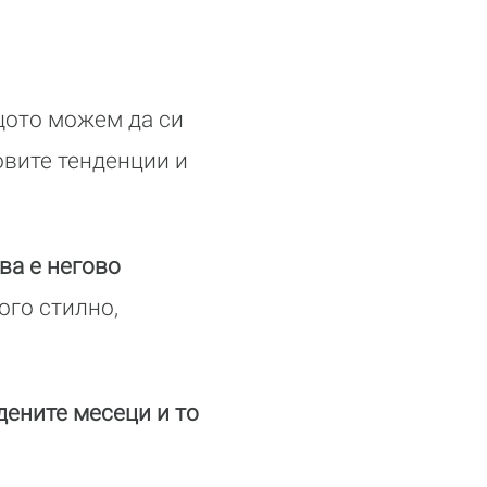
ото можем да си
овите тенденции и
ва е негово
ого стилно,
дените месеци и то