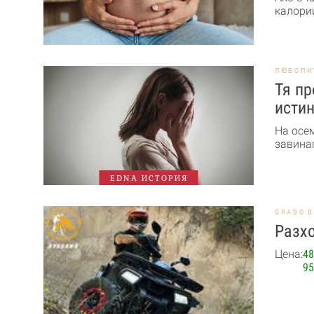
калории
ЛЮБОПИ
Тя пр
истин
На осе
завинаг
EDNA ИСТОРИЯ
GRABO.
Разхо
Цена:
48
95