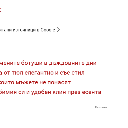
>
итани източници в Google
умените ботуши в дъждовните дни
 от тюл елегантно и със стил
които мъжете не понасят
бимия си и удобен клин през есента