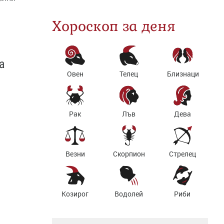
Хороскоп за деня
а
Овен
Телец
Близнаци
Рак
Лъв
Дева
Везни
Скорпион
Стрелец
Козирог
Водолей
Риби