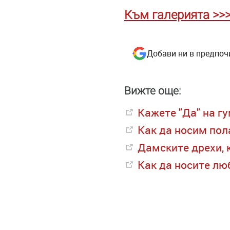
Към галерията >>
Добави ни в предпоч
Вижте още:
Кажете "Да" на г
Как да носим пола
Дамските дрехи, 
Как да носите лю