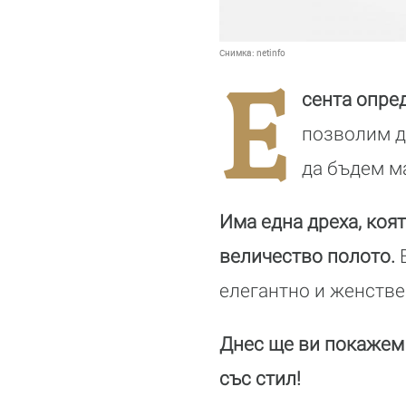
Снимка:
netinfo
Е
сента опре
позволим д
да бъдем м
Има една дреха, коя
величество полото.
В
елегантно и женстве
Днес ще ви покажем 
със стил!