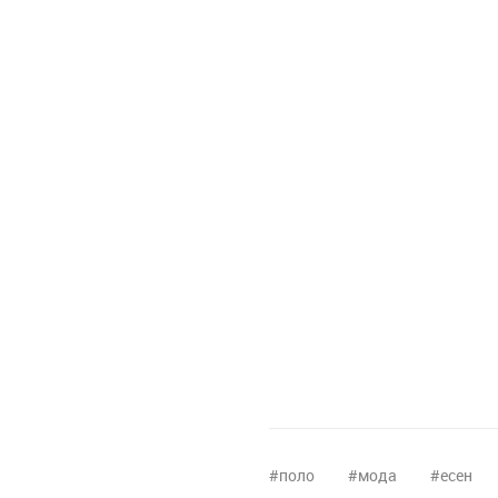
поло
мода
есен