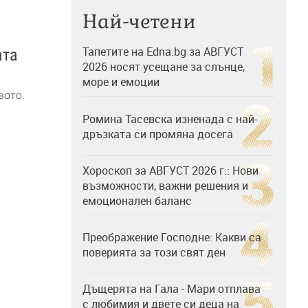
Най-четени
Тапетите на Edna.bg за АВГУСТ
ата
2026 носят усещане за слънце,
море и емоции
вото.
Ромина Тасевска изненада с най-
дръзката си промяна досега
Хороскоп за АВГУСТ 2026 г.: Нови
възможности, важни решения и
емоционален баланс
Преображение Господне: Какви са
поверията за този свят ден
Дъщерята на Гала - Мари отплава
с любимия и двете си деца на