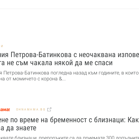
НИ
ия Петрова-Батинкова с неочаквана изпове
а не съм чакала някой да ме спаси
я Петрова-Батинкова погледна назад към годините, в които
а от момичето с корона &...
OHNAMAMA.BG
не по време на бременност с близнаци: Ка
а да знаете
аквате близнаци, препоръките са да приемате 300 допълнит