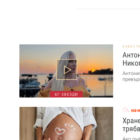
ИЗВЕСТ
Антон
Никог
Антони
превърн
БГ ЗВЕЗДИ
Хране
трябв
Ако оч