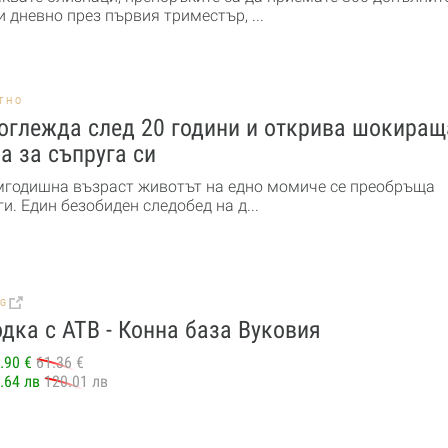
 дневно през първия триместър, ...
ТНО
оглежда след 20 години и открива шокиращ
а за съпруга си
мгодишна възраст животът на едно момиче се преобръща
и. Един безобиден следобед на д...
BG
дка с АТВ - Конна база Вуковия
.90 €
61.36 €
.64 лв
120.01 лв