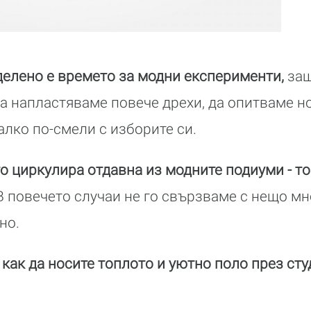
делено е времето за модни експерименти,
защ
а напластяваме повече дрехи, да опитваме н
алко по-смели с изборите си.
то циркулира отдавна из модните подиуми - то
 повечето случаи не го свързваме с нещо мн
но.
как да носите топлото и уютно поло през сту