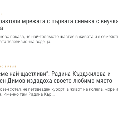
НИ
разтопи мрежата с първата снимка с внучк
а
ново показа, че най-голямото щастие в живота ѝ е семейст
та телевизионна водеща...
НО ВРЕМЕ
сме най-щастливи“: Радина Кърджилова и
ен Димов издадоха своето любимо място
озен хотел, не петзвезден курорт, а живот на колела, море и
. Именно там Радина Кър...