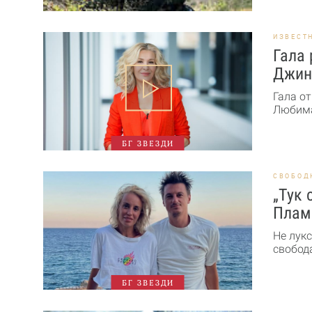
ИЗВЕСТ
Гала 
Джин
Гала от
Любима
БГ ЗВЕЗДИ
СВОБОД
„Тук 
Плам
Не лукс
свобода
БГ ЗВЕЗДИ