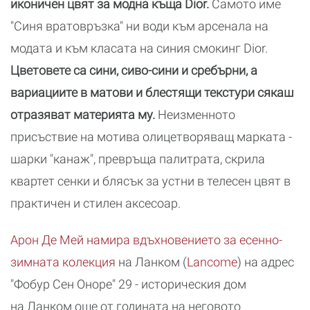
иконичен цвят за модна къща Dior.
Самото име
"Синя вратовръзка" ни води към арсенала на
модата и към класата на синия смокинг Dior.
Цветовете са сини, сиво-сини и сребърни, а
вариациите в матови и блестящи текстури сякаш
отразяват материята му.
Неизменното
присъствие на мотива олицетворяващ марката -
шарки "канаж", превръща палитрата, скрила
квартет сенки и блясък за устни в телесен цвят в
практичен и стилен аксесоар.
Арон Де Мей намира вдъхновението за есенно-
зимната колекция
на Ланком (
Lancоme
) на адрес
"Фобур Сен Оноре" 29 - историческия дом
на Ланком още от годината на неговото