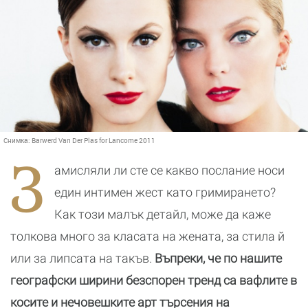
Снимка:
Barwerd Van Der Plas for Lancome 2011
З
амисляли ли сте се какво послание носи
един интимен жест като гримирането?
Как този малък детайл, може да каже
толкова много за класата на жената, за стила й
или за липсата на такъв.
Въпреки, че по нашите
географски ширини безспорен тренд са вафлите в
косите и нечовешките арт търсения на