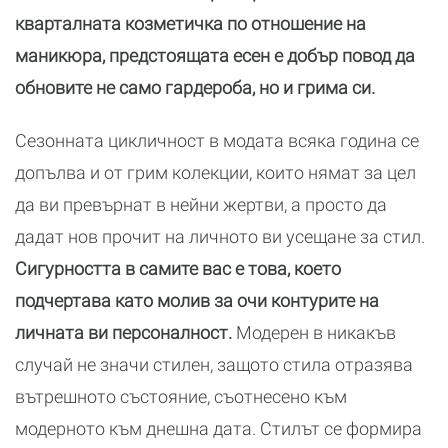
кварталната козметичка по отношение на
маникюра, предстоящата есен е добър пoвод да
обновите не само гардероба, но и грима си.
Сезонната цикличност в модата всяка година се
допълва и от грим колекции, които нямат за цел
да ви превърнат в нейни жертви, а просто да
дадат нов прочит на личното ви усещане за стил.
Сигурността в самите вас е това, което
подчертава като молив за очи контурите на
личната ви персоналност.
Модерен в никакъв
случай не значи стилен, защото стила отразява
вътрешното състояние, съотнесено към
модерното към днешна дата. Стилът се формира