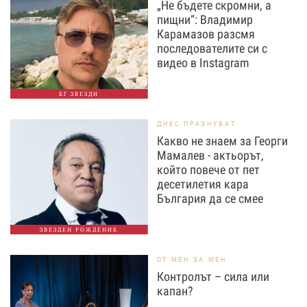
„Не бъдете скромни, а
пищни“: Владимир
Карамазов разсмя
последователите си с
видео в Instagram
БГ ЗВЕЗДИ
ДНЕС ПРАЗНУВАТ
Какво не знаем за Георги
Мамалев - актьорът,
който повече от пет
десетилетия кара
България да се смее
ЗВЕЗДЕН РОЖДЕНИК
ОТ МЕН ЗА МЕН
Контролът – сила или
капан?