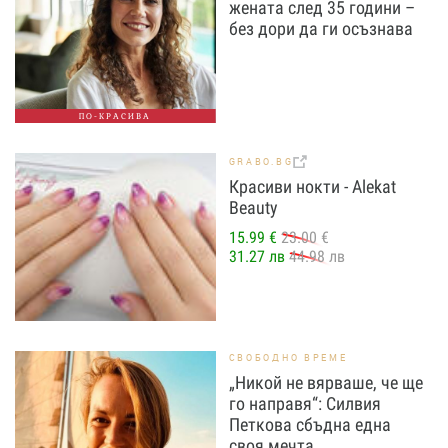
жената след 35 години –
без дори да ги осъзнава
ПО-КРАСИВА
GRABO.BG
Красиви нокти - Alekat
Beauty
15.99 €
23.00 €
31.27 лв
44.98 лв
СВОБОДНО ВРЕМЕ
„Никой не вярваше, че ще
го направя“: Силвия
Петкова сбъдна една
своя мечта