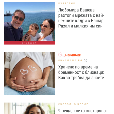
ИЗВЕСТНИ
Любомира Башева
разтопи мрежата с най-
нежните кадри с Башар
Рахал и малкия им син
БГ ЗВЕЗДИ
OHNAMAMA.BG
Хранене по време на
бременност с близнаци:
Какво трябва да знаете
СВОБОДНО ВРЕМЕ
9 неща, които състаряват