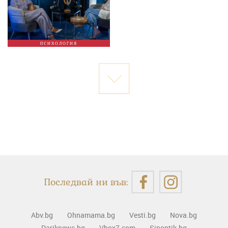
ПСИХОЛОГИЯ
Последвай ни във:
Abv.bg
Ohnamama.bg
Vesti.bg
Nova.bg
Dariknews.bg
Vbox7.com
Sinoptik.bg