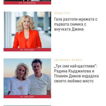
ОТ ХОЛИВУД
ИЗВЕСТНИ
Гала разтопи мрежата с
първата снимка с
внучката Джина
БГ ЗВЕЗДИ
СВОБОДНО ВРЕМЕ
„Тук сме най-щастливи“:
Радина Кърджилова и
Пламен Димов издадоха
своето любимо място
БГ ЗВЕЗДИ