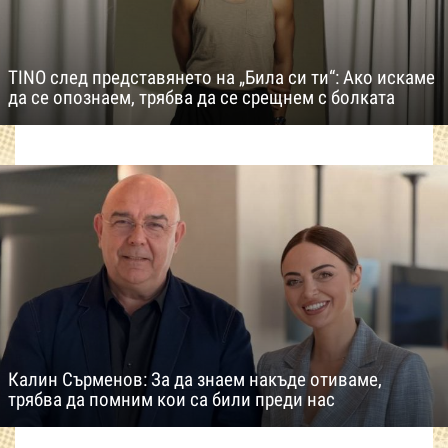
TINO след представянето на „Била си ти“: Ако искаме
да се опознаем, трябва да се срещнем с болката
Калин Сърменов: За да знаем накъде отиваме,
трябва да помним кои са били преди нас