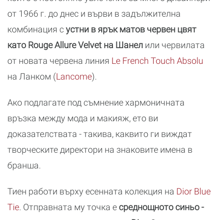
от 1966 г. до днес и върви в задължителна
комбинация с
устни в ярък матов червен цвят
като Rouge Allure Velvet на Шанел
или червилата
от новата червена линия
Le French Touch Absolu
на Ланком (
Lancome
).
Ако подлагате под съмнение хармоничната
връзка между мода и макияж, ето ви
доказателствата - такива, каквито ги виждат
творческите директори на знаковите имена в
бранша.
Тиен работи върху есенната колекция на
Dior Blue
Tie
. Отправната му точка е
среднощното синьо -