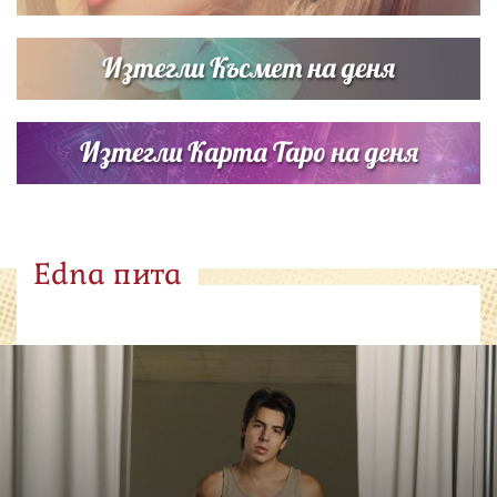
Изтегли Късмет на деня
Изтегли Карта Таро на деня
Edna пита