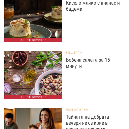
Кисело мляко с ананас и
бадеми
АХ, ЧЕ ВКУСНО!
РЕЦЕПТИ
Бобена салата за 15
минути
АХ, ЧЕ ВКУСНО!
ЛЮБОПИТНО
Тайната на добрата
вечеря не се крие в
сложната рецепта