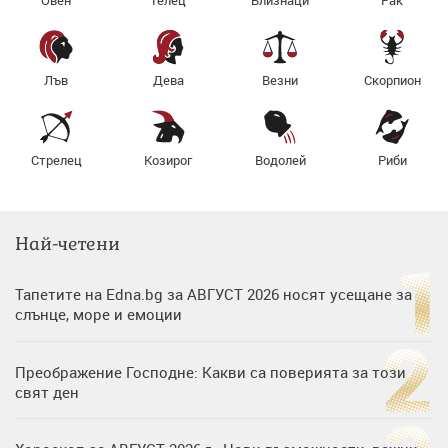
Овен
Телец
Близнаци
Рак
Лъв
Дева
Везни
Скорпион
Стрелец
Козирог
Водолей
Риби
Най-четени
Тапетите на Edna.bg за АВГУСТ 2026 носят усещане за
слънце, море и емоции
Преображение Господне: Какви са поверията за този
свят ден