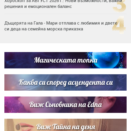
Хороскоп за АВГУСТ 2026 г.: Нови възможности, важни
решения и емоционален баланс
Дъщерята на Гала - Мари отплава с любимия и двете
си деца на семейна морска приказка
Дъщерята на Тодор Батков вдигна сватба, Стоичков и
Братя Аргирови я изненадаха с песен
Магическата топка
„Тук сме най-щастливи“: Радина Кърджилова и Пламен
Димов издадоха своето любимо място
Каква си според асцендента си
Виж Съновника на Edna
Виж Тайна на деня