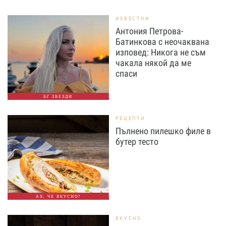
ИЗВЕСТНИ
Антония Петрова-
Батинкова с неочаквана
изповед: Никога не съм
чакала някой да ме
спаси
БГ ЗВЕЗДИ
РЕЦЕПТИ
Пълнено пилешко филе в
бутер тесто
АХ, ЧЕ ВКУСНО!
ВКУСНО