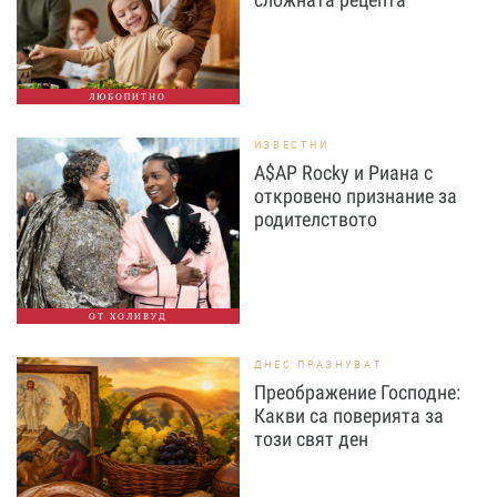
ЛЮБОПИТНО
ИЗВЕСТНИ
A$AP Rocky и Риана с
откровено признание за
родителството
ОТ ХОЛИВУД
ДНЕС ПРАЗНУВАТ
Преображение Господне:
Какви са поверията за
този свят ден