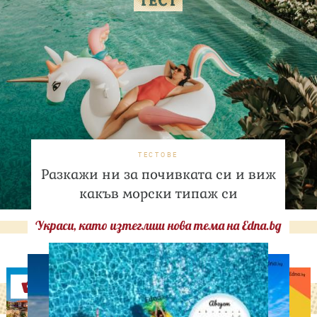
ТЕСТОВЕ
Разкажи ни за почивката си и виж
какъв морски типаж си
Украси, като изтеглиш нова тема на Edna.bg
Оферти