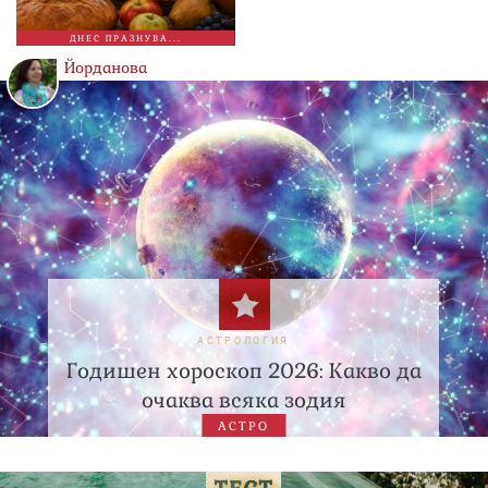
ДНЕС ПРАЗНУВА...
Йорданова
АСТРОЛОГИЯ
Годишен хороскоп 2026: Какво да
очаква всяка зодия
АСТРО