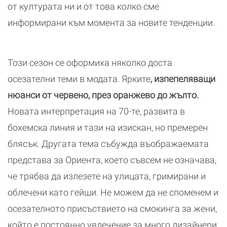
от културата ни и от това колко сме
информирани към момента за новите тенденции.
Този сезон се оформиха няколко доста
осезателни теми в модата. Ярките
, изпепеляващи
нюанси от червено, през оранжево до жълто.
Новата интерпретация на 70-те, развита в
бохемска линия и тази на изискан, но премерен
блясък. Другата тема събужда въображаемата
представа за Ориента, което съвсем не означава,
че трябва да излезете на улицата, гримирани и
облечени като гейши. Не можем да не споменем и
осезателното присъствието на смокинга за жени,
който е постоянно увлечение за много дизайнери