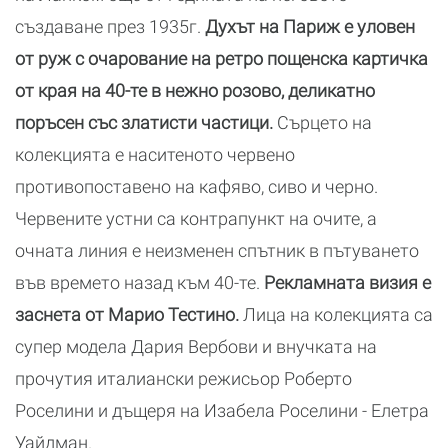
създаване през 1935г.
Духът на Париж е уловен
от руж с очарование на ретро пощенска картичка
от края на 40-те в нежно розово, деликатно
поръсен със златисти частици.
Сърцето на
колекцията е наситеното червено
противопоставено на кафяво, сиво и черно.
Червените устни са контрапункт на очите, а
очната линия е неизменен спътник в пътуването
във времето назад към 40-те.
Рекламната визия е
заснета от Марио Тестино.
Лица на колекцията са
супер модела Дария Вербови и внучката на
прочутия италиански режисьор Роберто
Роселини и дъщеря на Изабела Роселини - Елетра
Уайдман.