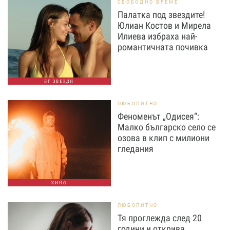
СВОБОДНО ВРЕМЕ
Палатка под звездите!
Юлиан Костов и Мирела
Илиева избраха най-
романтичната почивка
БГ ЗВЕЗДИ
ЛЮБОПИТНО
Феноменът „Одисея“:
Малко българско село се
озова в клип с милиони
гледания
КИНО
ЛЮБОПИТНО
Тя проглежда след 20
години и открива