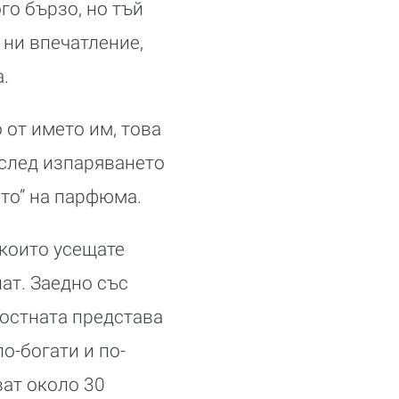
го бързо, но тъй
ни впечатление,
.
 от името им, това
 след изпаряването
ето” на парфюма.
 които усещате
ат. Заедно със
лостната представа
о-богати и по-
ат около 30