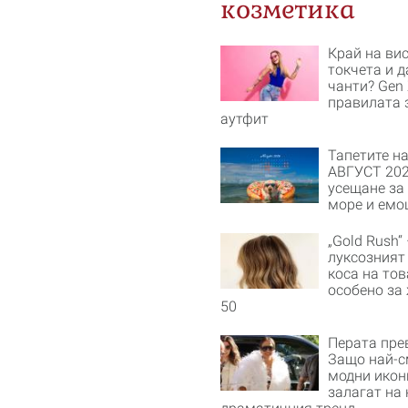
козметика
Край на ви
токчета и 
чанти? Gen
правилата 
аутфит
Тапетите на
АВГУСТ 202
усещане за 
море и емо
„Gold Rush“ 
луксозният
коса на тов
особено за
50
Перата пре
Защо най-с
модни икон
залагат на 