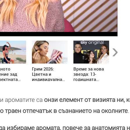
Next
дното
Грим 2026:
Време за нова
Зимна 
ение зад
Цветна и
звезда: 13-
Мелан
фектната
индивидуална
годишната
посре
я: Биляна
визия с акцент
дъщеря на Роби
коледн
вска с нова
върху
Уилямс с
в елег
рация в
изразяването
актьорски
палто 
и ароматите са
онзи елемент от визията ни, 
анбул
(СНИМКИ)
дебют в Холивуд
милио
(СНИМКИ)
о траен отпечатък в съзнанието на околните
.
 да избираме аромата, повече за анатомията