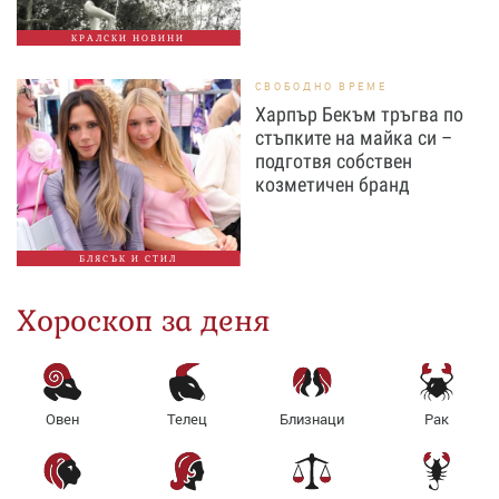
КРАЛСКИ НОВИНИ
СВОБОДНО ВРЕМЕ
Харпър Бекъм тръгва по
стъпките на майка си –
подготвя собствен
козметичен бранд
БЛЯСЪК И СТИЛ
Хороскоп за деня
Овен
Телец
Близнаци
Рак