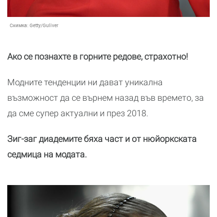
Снимка:
Getty/Guliver
Ако се познахте в горните редове, страхотно!
Модните тенденции ни дават уникална
възможност да се върнем назад във времето, за
да сме супер актуални и през 2018.
Зиг-заг диадемите бяха част и от нюйоркската
седмица на модата.