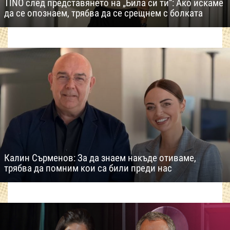
TINO след представянето на „Била си ти“: Ако искаме
да се опознаем, трябва да се срещнем с болката
Калин Сърменов: За да знаем накъде отиваме,
трябва да помним кои са били преди нас