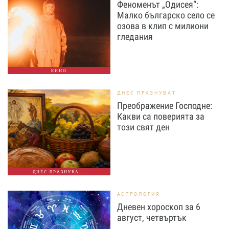
Феноменът „Одисея“:
Малко българско село се
озова в клип с милиони
гледания
КИНО
ДНЕС ПРАЗНУВАТ
Преображение Господне:
Какви са поверията за
този свят ден
ДНЕС ПРАЗНУВА...
АСТРОЛОГИЯ
Дневен хороскоп за 6
август, четвъртък