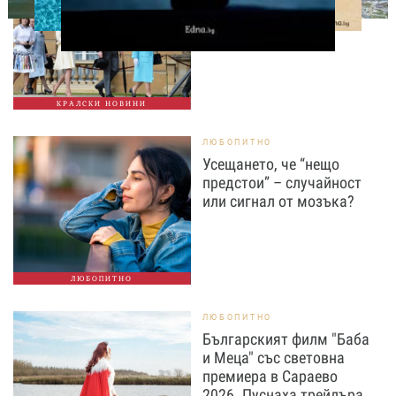
семейство
КРАЛСКИ НОВИНИ
ЛЮБОПИТНО
Усещането, че “нещо
предстои” – случайност
или сигнал от мозъка?
ЛЮБОПИТНО
ЛЮБОПИТНО
Българският филм "Баба
и Меца" със световна
премиера в Сараево
2026. Пуснаха трейлъра