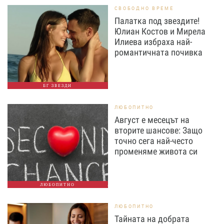
СВОБОДНО ВРЕМЕ
Палатка под звездите!
Юлиан Костов и Мирела
Илиева избраха най-
романтичната почивка
БГ ЗВЕЗДИ
ЛЮБОПИТНО
Август е месецът на
вторите шансове: Защо
точно сега най-често
променяме живота си
ЛЮБОПИТНО
ЛЮБОПИТНО
Тайната на добрата