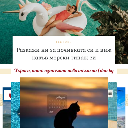
ТЕСТОВЕ
Разкажи ни за почивката си и виж
какъв морски типаж си
Украси, като изтеглиш нова тема на Edna.bg
Оферти
СВОБОДНО ВРЕМЕ
Ново бебе в кралското