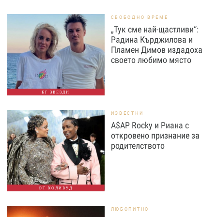
СВОБОДНО ВРЕМЕ
„Тук сме най-щастливи“:
Радина Кърджилова и
Пламен Димов издадоха
своето любимо място
БГ ЗВЕЗДИ
ИЗВЕСТНИ
A$AP Rocky и Риана с
откровено признание за
родителството
ОТ ХОЛИВУД
ЛЮБОПИТНО