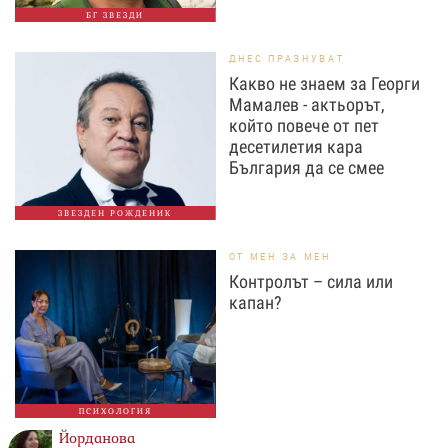
БГ ЗВЕЗДИ
ДНЕС ПРАЗНУВАТ
Какво не знаем за Георги
Мамалев - актьорът,
който повече от пет
десетилетия кара
България да се смее
ЗВЕЗДЕН РОЖДЕНИК
ОТ МЕН ЗА МЕН
Контролът – сила или
капан?
ПСИХОЛОГИЯ
Йорданова