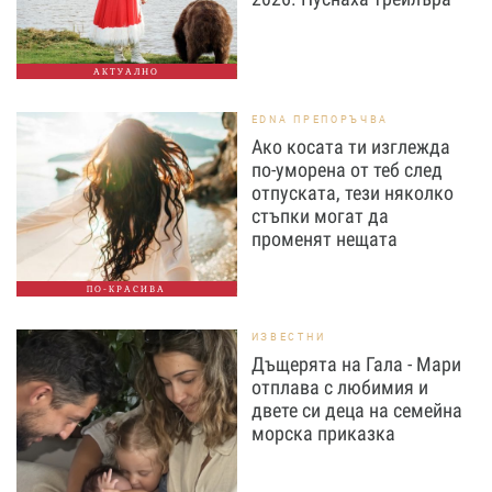
АКТУАЛНО
EDNA ПРЕПОРЪЧВА
Ако косата ти изглежда
по-уморена от теб след
отпуската, тези няколко
стъпки могат да
променят нещата
ПО-КРАСИВА
ИЗВЕСТНИ
Дъщерята на Гала - Мари
отплава с любимия и
двете си деца на семейна
морска приказка