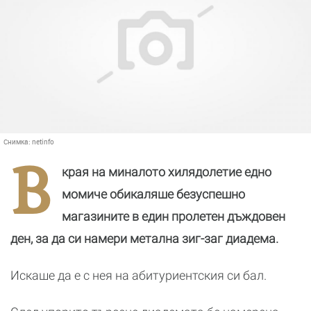
Снимка:
netinfo
В
края на миналото хилядолетие едно
момиче обикаляше безуспешно
магазините в един пролетен дъждовен
ден, за да си намери метална зиг-заг диадема.
Искаше да е с нея на абитуриентския си бал.