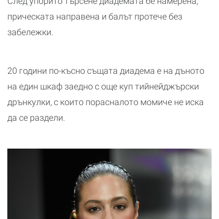
След упорито търсене диадемата бе намерена,
прическата направена и балът протече без
забележки.
20 години по-късно същата диадема е на дъното
на един шкаф заедно с още куп тийнейджърски
дрънкулки, с които порасналото момиче не иска
да се раздели.