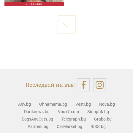
БГ ЗВЕЗДИ
Последвай ни във:
Abv.bg
Ohnamama.bg
Vesti.bg
Nova.bg
Dariknews.bg
Vbox7.com
Sinoptik.bg
DogsAndCats.bg
Telegraph.bg
Grabo.bg
Pariteni.bg
CarMarket.bg
BISS.bg