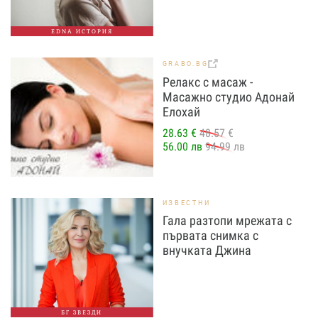
EDNA ИСТОРИЯ
GRABO.BG
Релакс с масаж -
Масажно студио Адонай
Елохай
28.63 €
48.57 €
56.00 лв
94.99 лв
ИЗВЕСТНИ
Гала разтопи мрежата с
първата снимка с
внучката Джина
БГ ЗВЕЗДИ