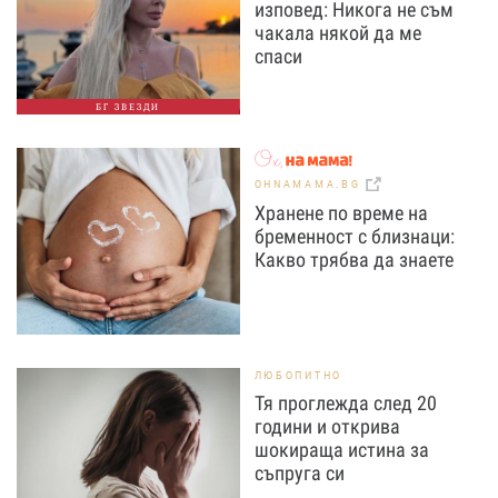
изповед: Никога не съм
чакала някой да ме
спаси
БГ ЗВЕЗДИ
OHNAMAMA.BG
Хранене по време на
бременност с близнаци:
Какво трябва да знаете
ЛЮБОПИТНО
Тя проглежда след 20
години и открива
шокираща истина за
съпруга си