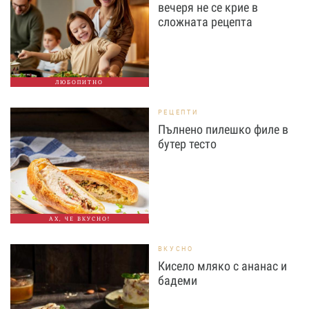
вечеря не се крие в
сложната рецепта
ЛЮБОПИТНО
РЕЦЕПТИ
Пълнено пилешко филе в
бутер тесто
АХ, ЧЕ ВКУСНО!
ВКУСНО
Кисело мляко с ананас и
бадеми