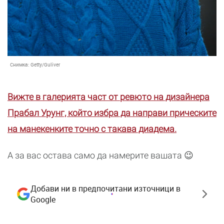
Снимка:
Getty/Guliver
Вижте в галерията част от ревюто на дизайнера
Прабал Урунг, който избра да направи прическите
на манекенките точно с такава диадема.
А за вас остава само да намерите вашата 😉
Добави ни в предпочитани източници в
Google