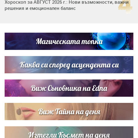
Хороскоп за АВГУСТ 2026 г.: Нови възможности, важни
решения и емоционален баланс
Дъщерята на Гала - Мари отплава с любимия и двете
си деца на семейна морска приказка
Магическата топка
Звездна ваканция в Майорка: Дженифър Анистън,
Кортни Кокс и Джим Къртис заедно на яхта
Каква си според асцендента си
Виж Съновника на Edna
Виж Тайна на деня
Изтегли Късмет на деня