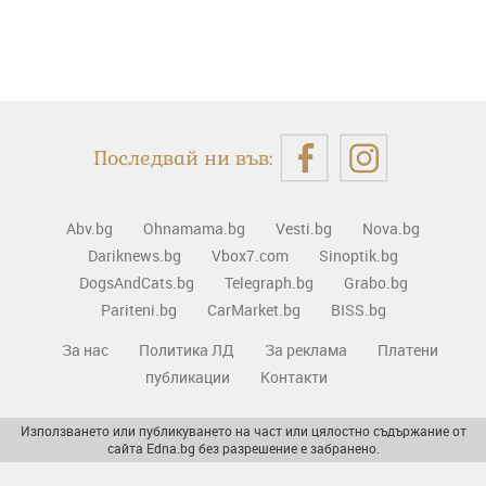
Последвай ни във:
Abv.bg
Ohnamama.bg
Vesti.bg
Nova.bg
Dariknews.bg
Vbox7.com
Sinoptik.bg
DogsAndCats.bg
Telegraph.bg
Grabo.bg
Pariteni.bg
CarMarket.bg
BISS.bg
За нас
Политика ЛД
За реклама
Платени
публикации
Контакти
Използването или публикуването на част или цялостно съдържание от
сайта Edna.bg без разрешение е забранено.