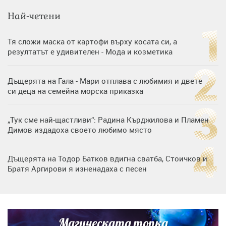
Най-четени
Тя сложи маска от картофи върху косата си, а
резултатът е удивителен - Мода и козметика
Дъщерята на Гала - Мари отплава с любимия и двете
си деца на семейна морска приказка
„Тук сме най-щастливи“: Радина Кърджилова и Пламен
Димов издадоха своето любимо място
Дъщерята на Тодор Батков вдигна сватба, Стоичков и
Братя Аргирови я изненадаха с песен
Дневен хороскоп за 6 август, четвъртък
Магическата топка