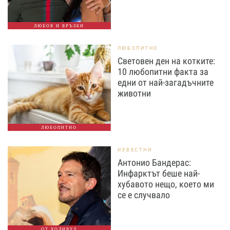
ЛЮБОВ И ВРЪЗКИ
ЛЮБОПИТНО
Световен ден на котките:
10 любопитни факта за
едни от най-загадъчните
животни
ЛЮБОПИТНО
ИЗВЕСТНИ
Антонио Бандерас:
Инфарктът беше най-
хубавото нещо, което ми
се е случвало
ОТ ХОЛИВУД