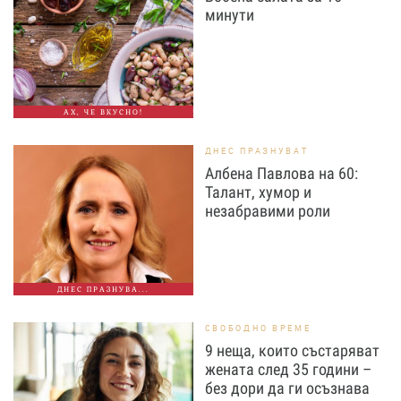
минути
АХ, ЧЕ ВКУСНО!
ДНЕС ПРАЗНУВАТ
Албена Павлова на 60:
Талант, хумор и
незабравими роли
ДНЕС ПРАЗНУВА...
СВОБОДНО ВРЕМЕ
9 неща, които състаряват
жената след 35 години –
без дори да ги осъзнава