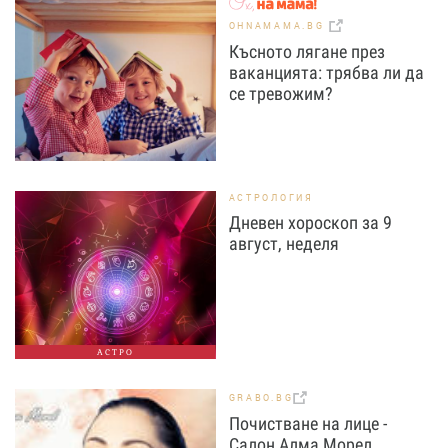
OHNAMAMA.BG
Късното лягане през
ваканцията: трябва ли да
се тревожим?
АСТРОЛОГИЯ
Дневен хороскоп за 9
август, неделя
АСТРО
GRABO.BG
Почистване на лице -
Салон Алма Морел