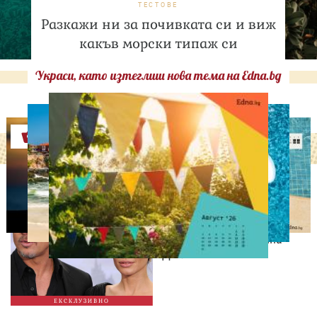
ТЕСТОВЕ
Разкажи ни за почивката си и виж
какъв морски типаж си
Украси, като изтеглиш нова тема на Edna.bg
Оферти
ИЗВЕСТНИ
Нов удар в битката: Брад
Пит поиска достъп до
тайните на Анджелина
Джоли
ЕКСКЛУЗИВНО