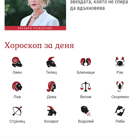
звездата, която не спира
да вдъхновява
ЗВЕЗДЕН РОЖДЕНИК
Хороскоп за деня
Овен
Телец
Близнаци
Рак
Лъв
Дева
Везни
Скорпион
Стрелец
Козирог
Водолей
Риби