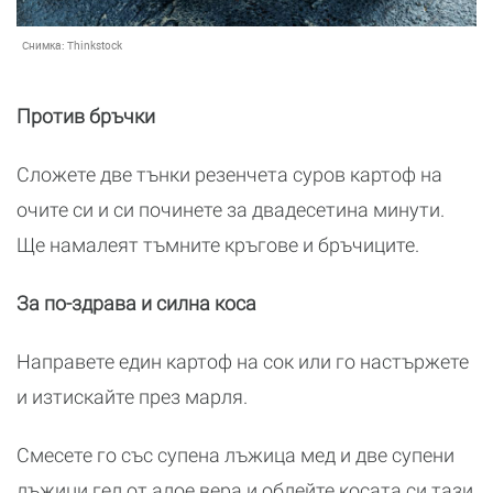
Снимка:
Thinkstock
Против бръчки
Сложете две тънки резенчета суров картоф на
очите си и си починете за двадесетина минути.
Ще намалеят тъмните кръгове и бръчиците.
За по-здрава и силна коса
Направете един картоф на сок или го настържете
и изтискайте през марля.
Смесете го със супена лъжица мед и две супени
лъжици гел от алое вера и облейте косата си тази