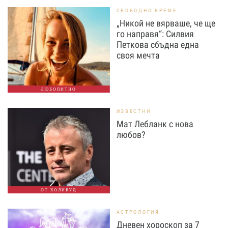
СВОБОДНО ВРЕМЕ
„Никой не вярваше, че ще
го направя“: Силвия
Петкова сбъдна една
своя мечта
ЛЮБОПИТНО
ИЗВЕСТНИ
Мат Лебланк с нова
любов?
ОТ ХОЛИВУД
АСТРОЛОГИЯ
Дневен хороскоп за 7