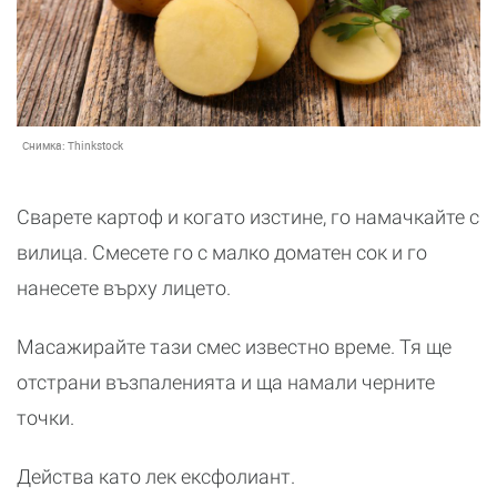
Снимка:
Thinkstock
Сварете картоф и когато изстине, го намачкайте с
вилица. Смесете го с малко доматен сок и го
нанесете върху лицето.
Масажирайте тази смес известно време. Тя ще
отстрани възпаленията и ща намали черните
точки.
Действа като лек ексфолиант.