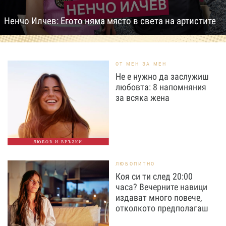
Ненчо Илчев: Егото няма място в света на артистите
ОТ МЕН ЗА МЕН
Не е нужно да заслужиш
любовта: 8 напомняния
за всяка жена
ЛЮБОВ И ВРЪЗКИ
ЛЮБОПИТНО
Коя си ти след 20:00
часа? Вечерните навици
издават много повече,
отколкото предполагаш