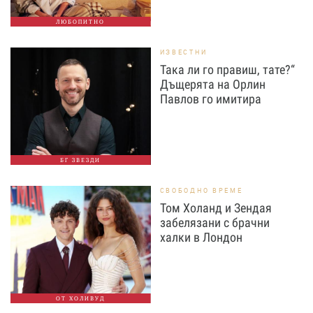
ЛЮБОПИТНО
ИЗВЕСТНИ
Така ли го правиш, тате?“
Дъщерята на Орлин
Павлов го имитира
БГ ЗВЕЗДИ
СВОБОДНО ВРЕМЕ
Том Холанд и Зендая
забелязани с брачни
халки в Лондон
ОТ ХОЛИВУД