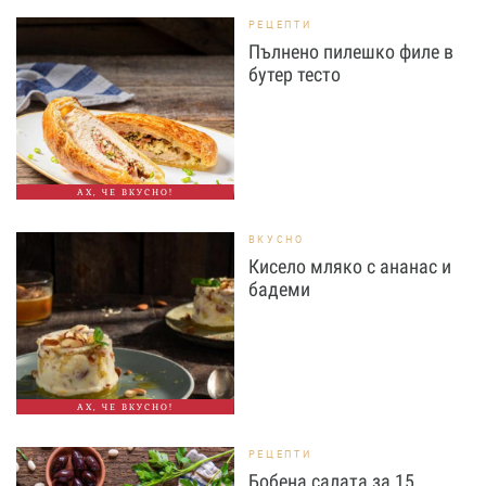
РЕЦЕПТИ
Пълнено пилешко филе в
бутер тесто
АХ, ЧЕ ВКУСНО!
ВКУСНО
Кисело мляко с ананас и
бадеми
АХ, ЧЕ ВКУСНО!
РЕЦЕПТИ
Бобена салата за 15