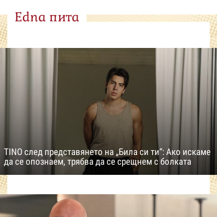
Edna пита
TINO след представянето на „Била си ти“: Ако искаме
да се опознаем, трябва да се срещнем с болката