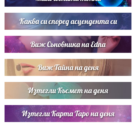
Списъкът е ясен: Джей Ло и Риана във ВИП гостите на
сватбата на Роналдо
Каква си според асцендента си
Виж Съновника на Edna
Виж Тайна на деня
Изтегли Късмет на деня
Изтегли Карта Таро на деня