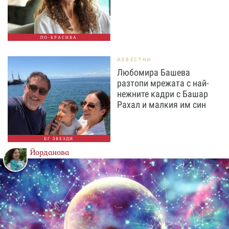
ПО-КРАСИВА
ИЗВЕСТНИ
Любомира Башева
разтопи мрежата с най-
нежните кадри с Башар
Рахал и малкия им син
БГ ЗВЕЗДИ
Йорданова