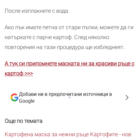
После изплакнете с вода.
Ако пък имате петна от стари пъпки, можете да ги
натъркате с парче картоф. След няколко
повторения на тази процедура ще избледнеят.
А тук си припомнете маската ни за красиви ръце с
картоф >>>
Добави ни в предпочитани източници в
Google
Още по темата
Картофена маска за нежни ръце
Картофите - нов