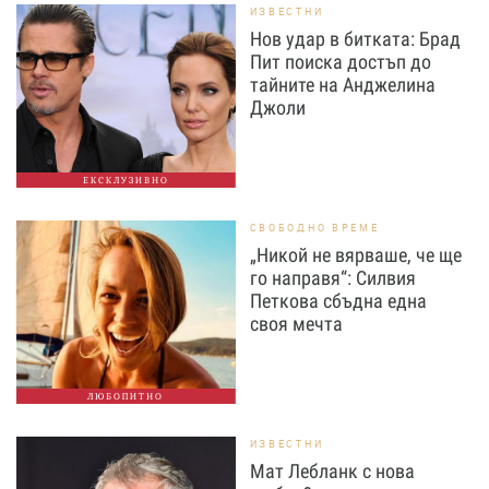
ИЗВЕСТНИ
Нов удар в битката: Брад
Пит поиска достъп до
тайните на Анджелина
Джоли
ЕКСКЛУЗИВНО
СВОБОДНО ВРЕМЕ
„Никой не вярваше, че ще
го направя“: Силвия
Петкова сбъдна една
своя мечта
ЛЮБОПИТНО
ИЗВЕСТНИ
Мат Лебланк с нова