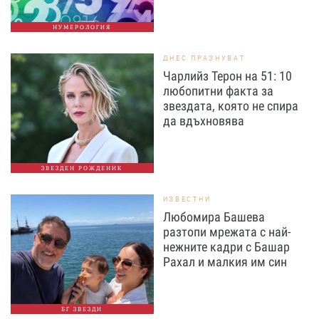
НУМЕРОЛОГИЯ
ДНЕС ПРАЗНУВАТ
Чарлийз Терон на 51: 10
любопитни факта за
звездата, която не спира
да вдъхновява
ЗВЕЗДЕН РОЖДЕНИК
ИЗВЕСТНИ
Любомира Башева
разтопи мрежата с най-
нежните кадри с Башар
Рахал и малкия им син
БГ ЗВЕЗДИ