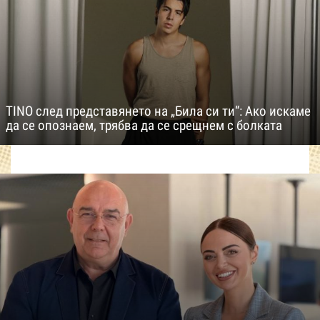
TINO след представянето на „Била си ти“: Ако искаме
да се опознаем, трябва да се срещнем с болката