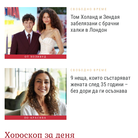
СВОБОДНО ВРЕМЕ
Том Холанд и Зендая
забелязани с брачни
халки в Лондон
ОТ ХОЛИВУД
СВОБОДНО ВРЕМЕ
9 неща, които състаряват
жената след 35 години –
без дори да ги осъзнава
ПО-КРАСИВА
Хороскоп за деня