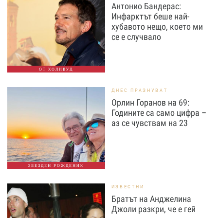
Антонио Бандерас:
Инфарктът беше най-
хубавото нещо, което ми
се е случвало
ОТ ХОЛИВУД
ДНЕС ПРАЗНУВАТ
Орлин Горанов на 69:
Годините са само цифра –
аз се чувствам на 23
ЗВЕЗДЕН РОЖДЕНИК
ИЗВЕСТНИ
Братът на Анджелина
Джоли разкри, че е гей