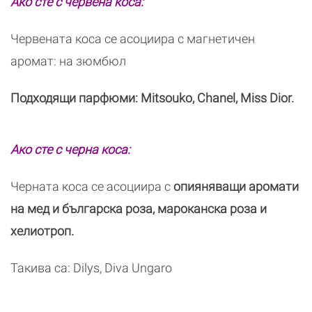
Ако сте с червена коса:
Червената коса се асоциира с магнетичен
аромат: на зюмбюл
Подходящи парфюми: Mitsouko, Chanel, Miss Dior.
Ако сте с черна коса:
Черната коса се асоциира с
опияняващи аромати
на мед и българска роза, мароканска роза и
хелиотроп.
Такива са: Dilys, Diva Ungaro