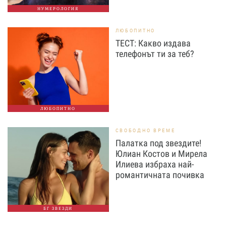
НУМЕРОЛОГИЯ
ЛЮБОПИТНО
ТЕСТ: Какво издава
телефонът ти за теб?
ЛЮБОПИТНО
СВОБОДНО ВРЕМЕ
Палатка под звездите!
Юлиан Костов и Мирела
Илиева избраха най-
романтичната почивка
БГ ЗВЕЗДИ