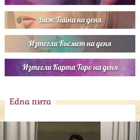
Виж Тайна на деня
Изтегли Късмет на деня
Изтегли Карта Таро на деня
Edna пита