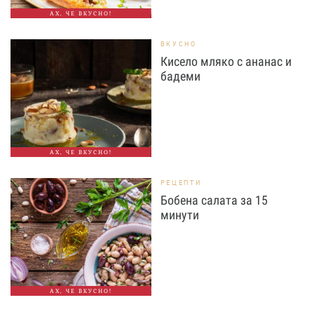
АХ, ЧЕ ВКУСНО!
ВКУСНО
Кисело мляко с ананас и
бадеми
АХ, ЧЕ ВКУСНО!
РЕЦЕПТИ
Бобена салата за 15
минути
АХ, ЧЕ ВКУСНО!