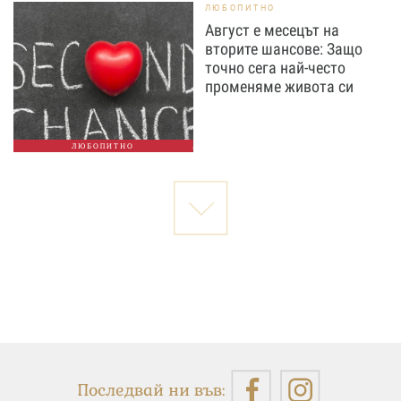
ЛЮБОПИТНО
Август е месецът на
вторите шансове: Защо
точно сега най-често
променяме живота си
ЛЮБОПИТНО
Последвай ни във: