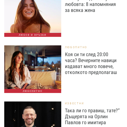
любовта: 8 напомняния
за всяка жена
ЛЮБОВ И ВРЪЗКИ
ЛЮБОПИТНО
Коя си ти след 20:00
часа? Вечерните навици
издават много повече,
отколкото предполагаш
ЛЮБОПИТНО
ИЗВЕСТНИ
Така ли го правиш, тате?“
Дъщерята на Орлин
Павлов го имитира