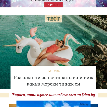
АСТРО
ТЕСТОВЕ
Разкажи ни за почивката си и виж
какъв морски типаж си
Украси, като изтеглиш нова тема на Edna.bg