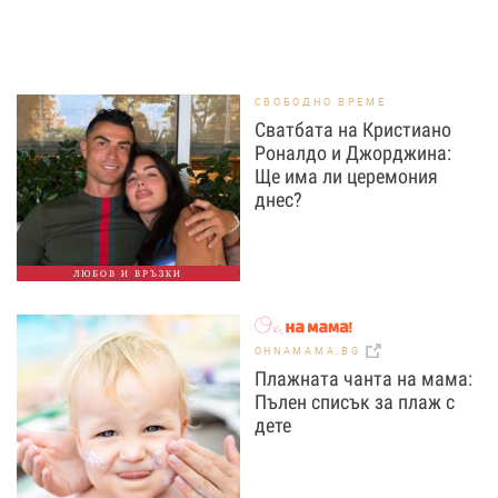
СВОБОДНО ВРЕМЕ
Сватбата на Кристиано
Роналдо и Джорджина:
Ще има ли церемония
днес?
ЛЮБОВ И ВРЪЗКИ
OHNAMAMA.BG
Плажната чанта на мама:
Пълен списък за плаж с
дете