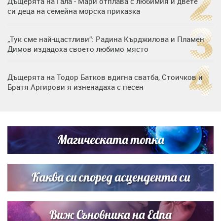
Дъщерята на Гала - Мари отплава с любимия и двете
си деца на семейна морска приказка
„Тук сме най-щастливи“: Радина Кърджилова и Пламен
Димов издадоха своето любимо място
Дъщерята на Тодор Батков вдигна сватба, Стоичков и
Братя Аргирови я изненадаха с песен
Дневен хороскоп за 6 август, четвъртък
Магическата топка
Списъкът е ясен: Джей Ло и Риана във ВИП гостите на
сватбата на Роналдо
Каква си според асцендента си
Виж Съновника на Edna