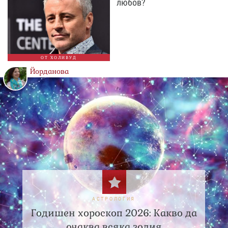
любов?
ОТ ХОЛИВУД
Йорданова
АСТРОЛОГИЯ
Годишен хороскоп 2026: Какво да
очаква всяка зодия