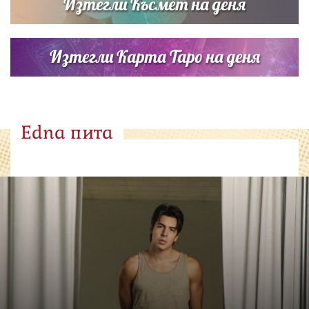
Изтегли Късмет на деня
Изтегли Карта Таро на деня
Edna пита