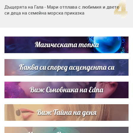
Дъщерята на Гала - Мари отплава с любимия и двете
си деца на семейна морска приказка
„Тук сме най-щастливи“: Радина Кърджилова и Пламен
Димов издадоха своето любимо място
Магическата топка
Дъщерята на Тодор Батков вдигна сватба, Стоичков и
Братя Аргирови я изненадаха с песен
Каква си според асцендента си
Виж Съновника на Edna
Виж Тайна на деня