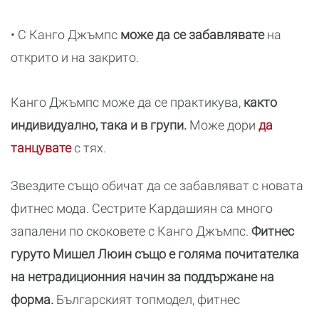
• С Канго Джъмпс
може да се забавлявате
на
открито и на закрито.
Канго Джъмпс може да се практикува,
както
индивидуално, така и в групи.
Може дори
да
танцувате
с тях.
Звездите също обичат да се забавляват с новата
фитнес мода. Сестрите Кардашиян са много
запалени по скоковете с Канго Джъмпс.
Фитнес
гуруто Мишел Люин също е голяма почитателка
на нетрадиционния начин за поддържане на
форма.
Българският топмодел, фитнес