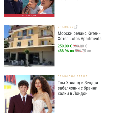
БГ ЗВЕЗДИ
GRABO.BG
Морски релакс Китен -
Хотел Lotos Apartments
250.00 €
300.00 €
488.96 лв
586.75 лв
СВОБОДНО ВРЕМЕ
Том Холанд и Зендая
забелязани с брачни
халки в Лондон