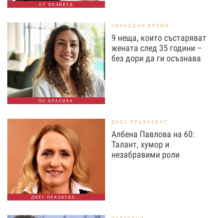
ОТ ХОЛИВУД
СВОБОДНО ВРЕМЕ
9 неща, които състаряват
жената след 35 години –
без дори да ги осъзнава
ПО-КРАСИВА
ДНЕС ПРАЗНУВАТ
Албена Павлова на 60:
Талант, хумор и
незабравими роли
ДНЕС ПРАЗНУВА...