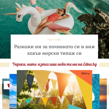
ТЕСТОВЕ
Разкажи ни за почивката си и виж
какъв морски типаж си
Украси, като изтеглиш нова тема на Edna.bg
Оферти
ЛЮБОПИТНО