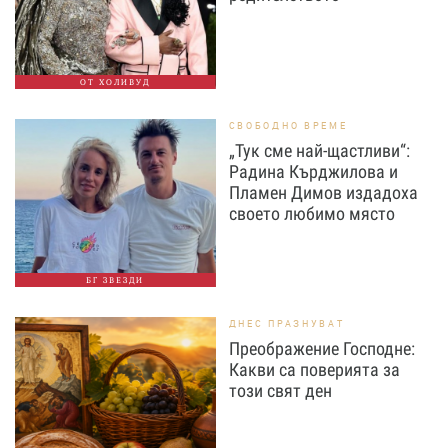
ОТ ХОЛИВУД
СВОБОДНО ВРЕМЕ
„Тук сме най-щастливи“:
Радина Кърджилова и
Пламен Димов издадоха
своето любимо място
БГ ЗВЕЗДИ
ДНЕС ПРАЗНУВАТ
Преображение Господне:
Какви са поверията за
този свят ден