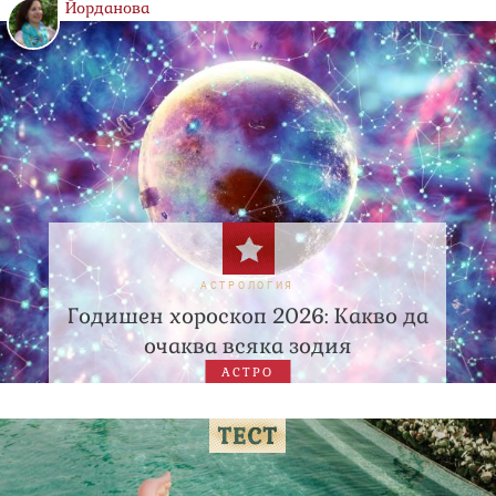
Йорданова
АСТРОЛОГИЯ
Годишен хороскоп 2026: Какво да
очаква всяка зодия
АСТРО