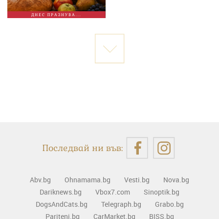
ДНЕС ПРАЗНУВА...
Последвай ни във:
Abv.bg
Ohnamama.bg
Vesti.bg
Nova.bg
Dariknews.bg
Vbox7.com
Sinoptik.bg
DogsAndCats.bg
Telegraph.bg
Grabo.bg
Pariteni.bg
CarMarket.bg
BISS.bg