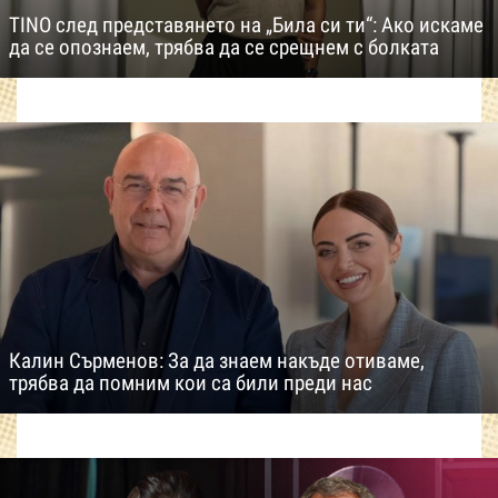
TINO след представянето на „Била си ти“: Ако искаме
да се опознаем, трябва да се срещнем с болката
Калин Сърменов: За да знаем накъде отиваме,
трябва да помним кои са били преди нас