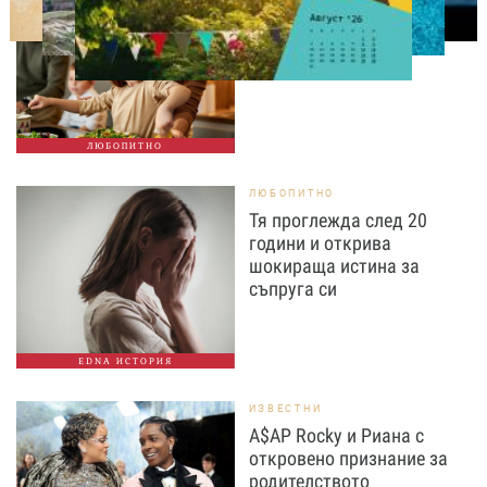
Тайната на добрата
вечеря не се крие в
сложната рецепта
ЛЮБОПИТНО
ЛЮБОПИТНО
Тя проглежда след 20
години и открива
шокираща истина за
съпруга си
EDNA ИСТОРИЯ
ИЗВЕСТНИ
A$AP Rocky и Риана с
откровено признание за
родителството