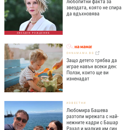
любопитни факта за
звездата, която не спира
да вдъхновява
ЗВЕЗДЕН РОЖДЕНИК
OHNAMAMA.BG
Защо детето трябва да
играе навън всеки ден:
Ползи, които ще ви
изненадат
ИЗВЕСТНИ
Любомира Башева
разтопи мрежата с най-
нежните кадри с Башар
Рахал и малкия им син