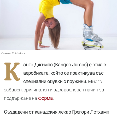
Снимка:
Thinkstock
К
анго Джъмпс (Kangoo Jumps) е стил в
аеробиката, който се практикува със
специални обувки с пружини.
Много
забавен, оригинален и здравословен начин за
поддържане на
форма
.
Създадени от канадския лекар Грегори Летхамп