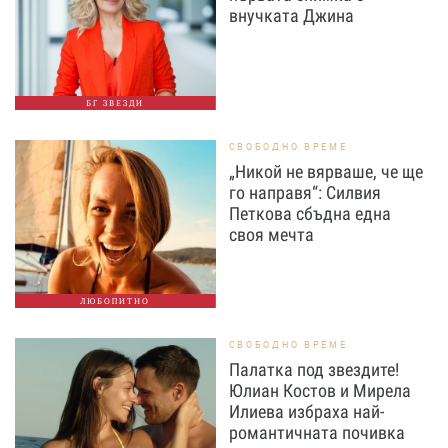
внучката Джина
БГ ЗВЕЗДИ
СВОБОДНО ВРЕМЕ
„Никой не вярваше, че ще
го направя“: Силвия
Петкова сбъдна една
своя мечта
ЛЮБОПИТНО
СВОБОДНО ВРЕМЕ
Палатка под звездите!
Юлиан Костов и Мирела
Илиева избраха най-
романтичната почивка