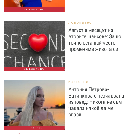
ЛЮБОПИТНО
ЛЮБОПИТНО
Август е месецът на
вторите шансове: Защо
точно сега най-често
променяме живота си
ЛЮБОПИТНО
ИЗВЕСТНИ
Антония Петрова-
Батинкова с неочаквана
изповед: Никога не съм
чакала някой да ме
спаси
БГ ЗВЕЗДИ