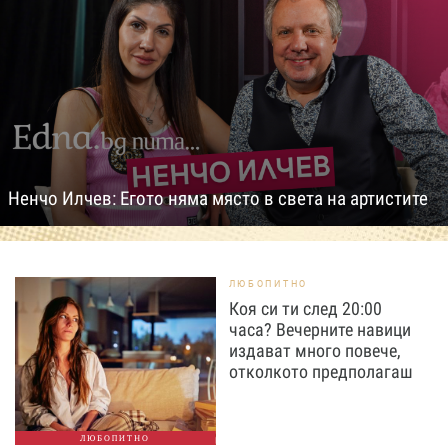
Ненчо Илчев: Егото няма място в света на артистите
ЛЮБОПИТНО
Коя си ти след 20:00
часа? Вечерните навици
издават много повече,
отколкото предполагаш
ЛЮБОПИТНО