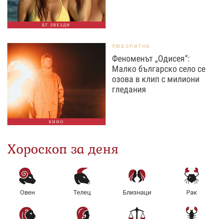
БГ ЗВЕЗДИ
ЛЮБОПИТНО
Феноменът „Одисея“:
Малко българско село се
озова в клип с милиони
гледания
КИНО
Хороскоп за деня
Овен
Телец
Близнаци
Рак