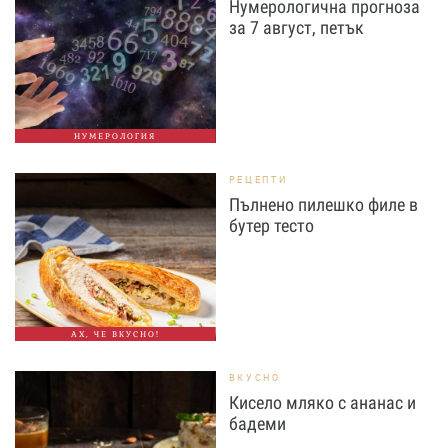
Нумерологична прогноза
за 7 август, петък
НУМЕРОЛОГИЯ
РЕЦЕПТИ
Пълнено пилешко филе в
бутер тесто
АХ, ЧЕ ВКУСНО!
ВКУСНО
Кисело мляко с ананас и
бадеми