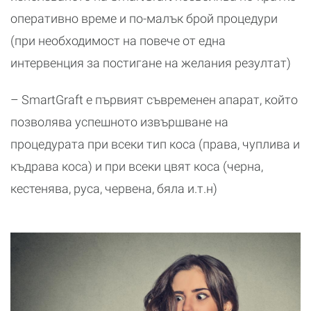
оперативно време и по-малък брой процедури
(при необходимост на повече от една
интервенция за постигане на желания резултат)
– SmartGraft е първият съвременен апарат, който
позволява успешното извършване на
процедурата при всеки тип коса (права, чуплива и
къдрава коса) и при всеки цвят коса (черна,
кестенява, руса, червена, бяла и.т.н)