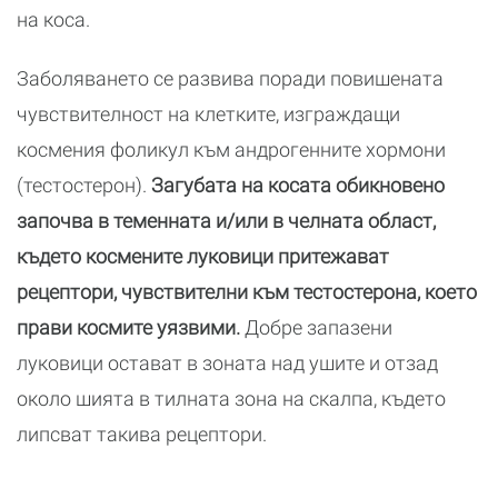
на коса.
Заболяването се развива поради повишената
чувствителност на клетките, изграждащи
космения фоликул към андрогенните хормони
(тестостерон).
Загубата на косата обикновено
започва в теменната и/или в челната област,
където космените луковици притежават
рецептори, чувствителни към тестостерона, което
прави космите уязвими.
Добре запазени
луковици остават в зоната над ушите и отзад
около шията в тилната зона на скалпа, където
липсват такива рецептори.