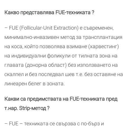
Какво представлява FUE-техниката ?
– FUE (Follicular-Unit Extraction) e съвременен,
минимално-инвазивен метод за трансплантация
на коса, който позволява взимане (харвестинг)
на индивидуални фоликули от тилната зона на
главата (донорна област) без използването на
скалпел и без последвал шев т.е. без оставяне на
линеарен белег в зоната.
Какви са предимствата на FUE-техниката пред
т.нар. Strip-метод ?
– FUE – техниката се свързва с по-бърз и