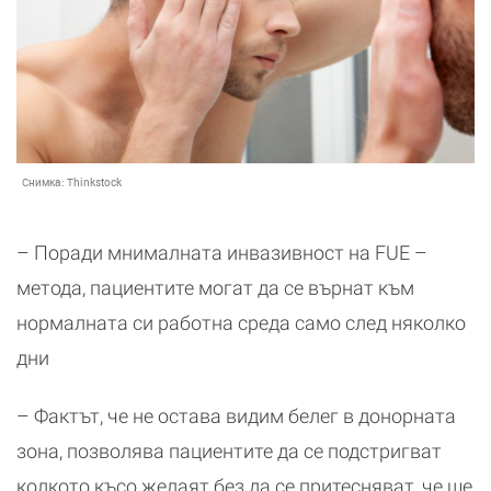
Снимка:
Thinkstock
– Поради мнималната инвазивност на FUE –
метода, пациентите могат да се върнат към
нормалната си работна среда само след няколко
дни
– Фактът, че не остава видим белег в донорната
зона, позволява пациентите да се подстригват
колкото късо желаят без да се притесняват, че ще