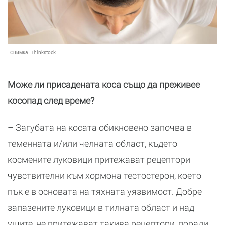
Снимка:
Thinkstock
Може ли присадената коса също да преживее
косопад след време?
– Загубата на косата обикновено започва в
теменната и/или челната област, където
космените луковици притежават рецептори
чувствителни към хормона тестостерон, което
пък е в основата на тяхната уязвимост. Добре
запазените луковици в тилната област и над
ушите, не притежават такива рецептори, поради