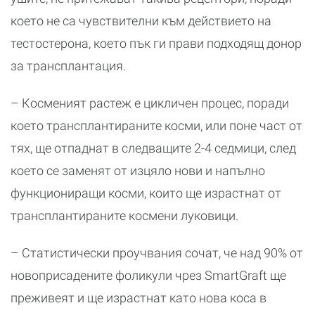
което не са чувствителни към действието на
тестостерона, което пък ги прави подходящ донор
за трансплантация.
– Косменият растеж е цикличен процес, поради
което трансплантираните косми, или поне част от
тях, ще отпаднат в следващите 2-4 седмици, след
което се заменят от изцяло нови и напълно
функциониращи косми, които ще израстнат от
трансплантираните космени луковици.
– Статистически проучвания сочат, че над 90% от
новоприсадените фоликули чрез SmartGraft ще
преживеят и ще израстнат като нова коса в