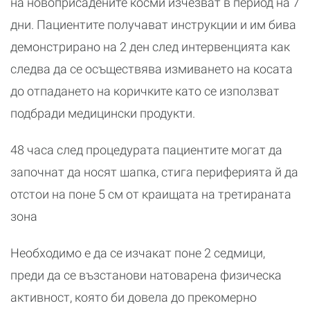
на новоприсадените косми изчезват в период на 7
дни. Пациентите получават инструкции и им бива
демонстрирано на 2 ден след интервенцията как
следва да се осъществява измиването на косата
до отпадането на коричките като се използват
подбради медицински продукти.
48 часа след процедурата пациентите могат да
започнат да носят шапка, стига периферията й да
отстои на поне 5 см от краищата на третираната
зона
Необходимо е да се изчакат поне 2 седмици,
преди да се възстанови натоварена физическа
активност, която би довела до прекомерно