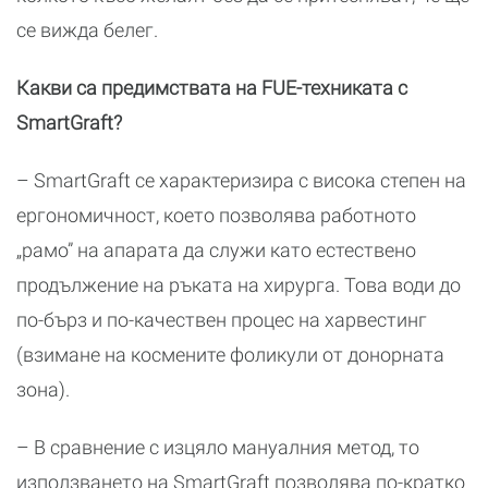
се вижда белег.
Какви са предимствата на FUE-техниката с
SmartGraft?
– SmartGraft се характеризира с висока степен на
ергономичност, което позволява работното
„рамо” на апарата да служи като естествено
продължение на ръката на хирурга. Това води до
по-бърз и по-качествен процес на харвестинг
(взимане на космените фоликули от донорната
зона).
– В сравнение с изцяло мануалния метод, то
използването на SmartGraft позволява по-кратко