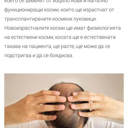
което се заменят от изцяло нови и напълно
функциониращи косми, които ще израстнат от
трансплантираните космени луковици.
Новоизрастналите косми ще имат физиологията
на естествени косми, косата ще е естествената
такава на пациента, ще расте, ще може да се
подстригва и да се боядисва.