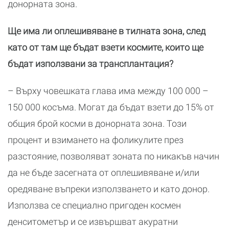
донорната зона.
Ще има ли оплешивяване в тилната зона, след
като от там ще бъдат взети космите, които ще
бъдат използвани за трансплантация?
– Върху човешката глава има между 100 000 –
150 000 косъма. Могат да бъдат взети до 15% от
общия брой косми в донорната зона. Този
процент и взимането на фоликулите през
разстояние, позволяват зоната по никакъв начин
да не бъде засегната от оплешивяване и/или
оредяване въпреки използването и като донор.
Използва се специално пригоден космен
денситометър и се извършват акуратни