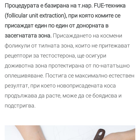
Процедурата е базирана на т.нар. FUE-техника
(follicular unit extraction), при която комите се
присаждат един по един от донорната в
засегнатата зона.
Присаждането на космени
фоликули от тилната зона, които не притежават
рецептори за тестостерона, ще осигури
доживотна зона протектирана от по-нататъшно
оплешивяване. Постига се максимално естествен
резултат, при което новоприсадената коса
продължава да расте, може да се боядисва и
подстригва.