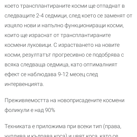
което трансплантираните косми ще отпаднат в
следващите 2-4 седмици, след което се заменят от
изцяло нови и напълно функциониращи косми,
които ще израснат от трансплантираните
космени луковици. С израстването на новите
косми, резултатът прогресивно се подобрява с
всяка следваща седмица, като оптималният
ефект се наблюдава 9-12 месец след
интервенцията.
Преживяемостта на новоприсадените космени
фоликули е над 90%
Техниката е приложима при всеки тип (права,
чуплива и къдрава коса) и цвят коса, като се