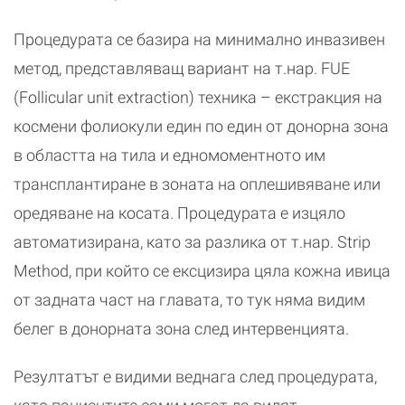
Процедурата се базира на минимално инвазивен
метод, представляващ вариант на т.нар. FUE
(Follicular unit extraction) техника – екстракция на
космени фолиокули един по един от донорна зона
в областта на тила и едномоментното им
трансплантиране в зоната на оплешивяване или
оредяване на косата. Процедурата е изцяло
автоматизирана, като за разлика от т.нар. Strip
Method, при който се ексцизира цяла кожна ивица
от задната част на главата, то тук няма видим
белег в донорната зона след интервенцията.
Резултатът е видими веднага след процедурата,