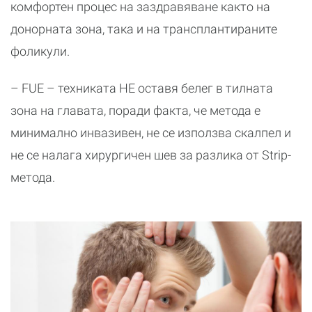
комфортен процес на заздравяване както на
донорната зона, така и на трансплантираните
фоликули.
– FUE – техниката НЕ оставя белег в тилната
зона на главата, поради факта, че метода е
минимално инвазивен, не се използва скалпел и
не се налага хирургичен шев за разлика от Strip-
метода.