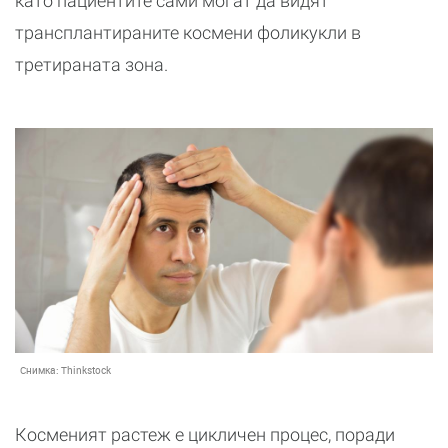
като пациентите сами могат да видят
трансплантираните космени фоликукли в
третираната зона.
Снимка:
Thinkstock
Косменият растеж е цикличен процес, поради