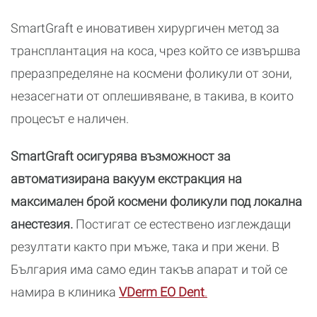
SmartGraft e иновативен хирургичен метод за
трансплантация на коса, чрез който се извършва
преразпределяне на космени фоликули от зони,
незасегнати от оплешивяване, в такива, в които
процесът е наличен.
SmartGraft осигурява възможност за
автоматизирана вакуум екстракция на
максимален брой космени фоликули под локална
анестезия.
Постигат се естествено изглеждащи
резултати както при мъже, така и при жени. В
България има само един такъв апарат и той се
намира в клиника
VDerm EO Dent
.