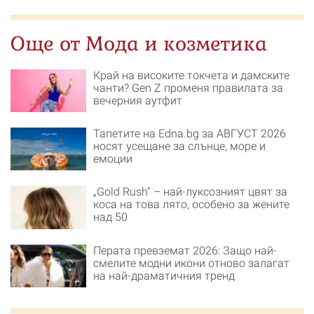
Още от Мода и козметика
Край на високите токчета и дамските
чанти? Gen Z променя правилата за
вечерния аутфит
Тапетите на Edna.bg за АВГУСТ 2026
носят усещане за слънце, море и
емоции
„Gold Rush“ – най-луксозният цвят за
коса на това лято, особено за жените
над 50
Перата превземат 2026: Защо най-
смелите модни икони отново залагат
на най-драматичния тренд