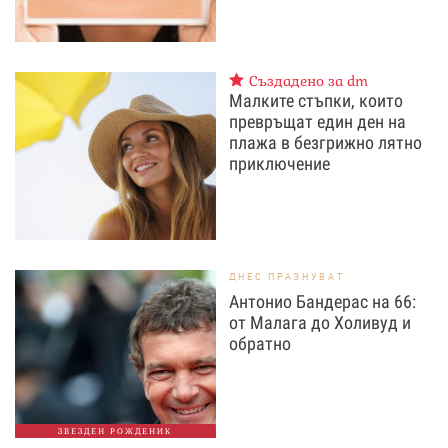
Създадено за dm
Малките стъпки, които
превръщат един ден на
плажа в безгрижно лятно
приключение
ДНЕС ПРАЗНУВАТ
Антонио Бандерас на 66:
от Малага до Холивуд и
обратно
ЗВЕЗДЕН РОЖДЕНИК