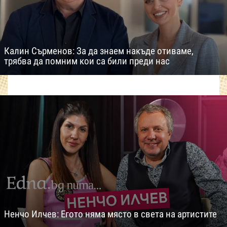
Калин Сърменов: За да знаем накъде отиваме,
трябва да помним кои са били преди нас
Ненчо Илчев: Егото няма място в света на артистите