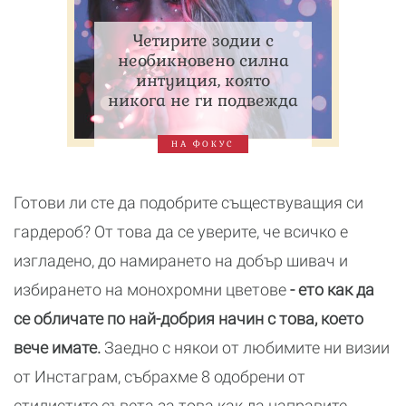
Четирите зодии с
необикновено силна
интуиция, която
никога не ги подвежда
НА ФОКУС
Готови ли сте да подобрите съществуващия си
гардероб? От това да се уверите, че всичко е
изгладено, до намирането на добър шивач и
избирането на монохромни цветове
- ето как да
се обличате по най-добрия начин с това, което
вече имате.
Заедно с някои от любимите ни визии
от Инстаграм, събрахме 8 одобрени от
стилистите съвета за това как да направите