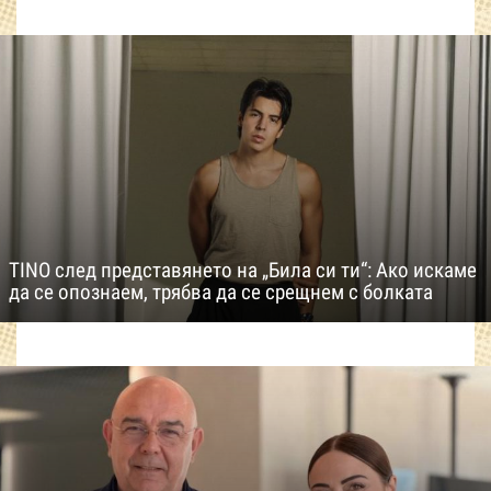
TINO след представянето на „Била си ти“: Ако искаме
да се опознаем, трябва да се срещнем с болката