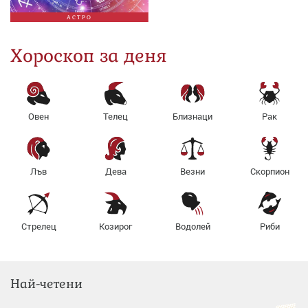
АСТРО
Хороскоп за деня
Овен
Телец
Близнаци
Рак
Лъв
Дева
Везни
Скорпион
Стрелец
Козирог
Водолей
Риби
Най-четени