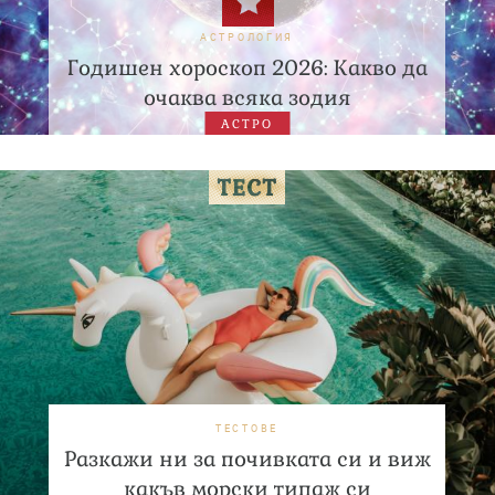
АСТРОЛОГИЯ
Годишен хороскоп 2026: Какво да
очаква всяка зодия
АСТРО
ТЕСТОВЕ
Разкажи ни за почивката си и виж
какъв морски типаж си