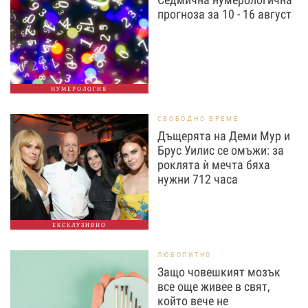
прогноза за 10 - 16 август
НУМЕРОЛОГИЯ
СВОБОДНО ВРЕМЕ
Дъщерята на Деми Мур и
Брус Уилис се омъжи: за
роклята ѝ мечта бяха
нужни 712 часа
ЕКСКЛУЗИВНО
ЛЮБОПИТНО
Защо човешкият мозък
все още живее в свят,
който вече не