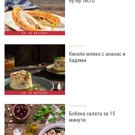
бутер тесто
АХ, ЧЕ ВКУСНО!
ВКУСНО
Кисело мляко с ананас и
бадеми
АХ, ЧЕ ВКУСНО!
РЕЦЕПТИ
Бобена салата за 15
минути