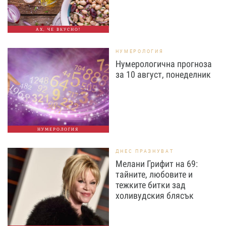
АХ, ЧЕ ВКУСНО!
НУМЕРОЛОГИЯ
Нумерологична прогноза
за 10 август, понеделник
НУМЕРОЛОГИЯ
ДНЕС ПРАЗНУВАТ
Мелани Грифит на 69:
тайните, любовите и
тежките битки зад
холивудския блясък