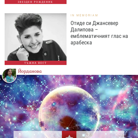
ЗВЕЗДЕН РОЖДЕНИК
IN MEMORIAM
Отиде си Джансевер
Далипова –
емблематичният глас на
арабеска
ТЪЖНА ВЕСТ
Йорданова