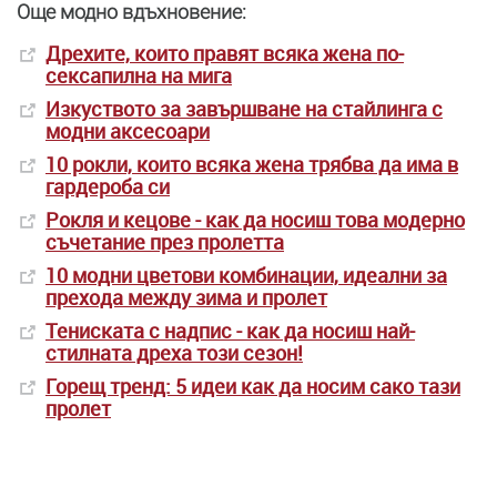
Още модно вдъхновение:
Дрехите, които правят всяка жена по-
сексапилна на мига
Изкуството за завършване на стайлинга с
модни аксесоари
10 рокли, които всяка жена трябва да има в
гардероба си
Рокля и кецове - как да носиш това модерно
съчетание през пролетта
10 модни цветови комбинации, идеални за
прехода между зима и пролет
Тениската с надпис - как да носиш най-
стилната дреха този сезон!
Горещ тренд: 5 идеи как да носим сако тази
пролет