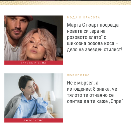
МОДА И КРАСОТА
Марта Стюарт посреща
новата си „ера на
розовото злато“ с
шикозна розова коса –
дело на звезден стилист!
БЛЯСЪК И СТИЛ
ЛЮБОПИТНО
Не е мързел, а
изтощение: 8 знака, че
тялото ти отчаяно се
опитва да ти каже „Спри“
ЛЮБОПИТНО