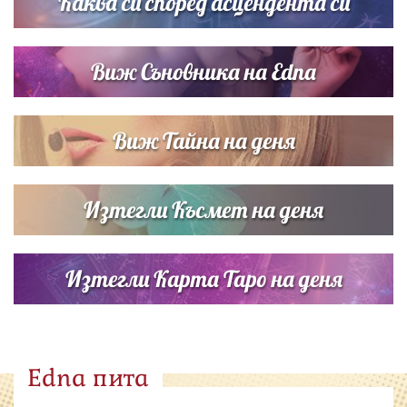
Каква си според асцендента си
Виж Съновника на Edna
Виж Тайна на деня
Изтегли Късмет на деня
Изтегли Карта Таро на деня
Edna пита