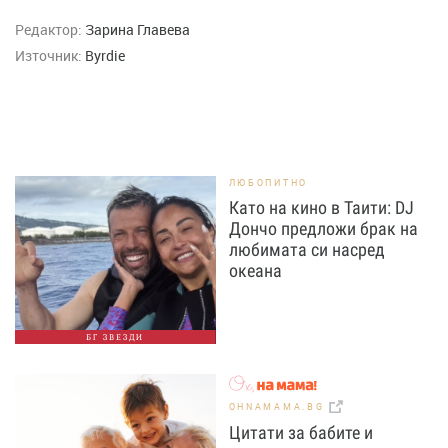
Редактор:
Зарина Главева
Източник:
Byrdie
ЛЮБОПИТНО
Като на кино в Таити: DJ
Дончо предложи брак на
любимата си насред
океана
БГ ЗВЕЗДИ
OHNAMAMA.BG
Цитати за бабите и