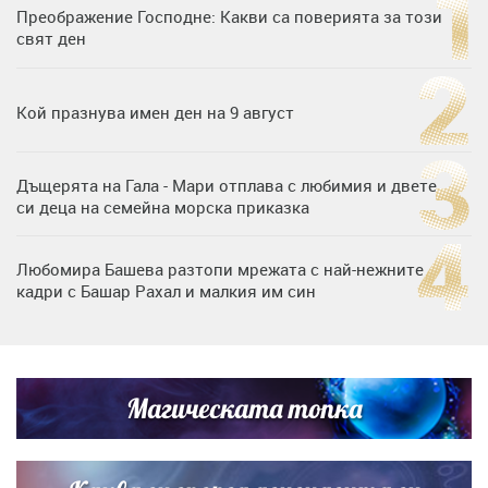
Преображение Господне: Какви са поверията за този
свят ден
Кой празнува имен ден на 9 август
Дъщерята на Гала - Мари отплава с любимия и двете
си деца на семейна морска приказка
Любомира Башева разтопи мрежата с най-нежните
кадри с Башар Рахал и малкия им син
„Тук сме най-щастливи“: Радина Кърджилова и Пламен
Димов издадоха своето любимо място
Магическата топка
Дъщерята на Тодор Батков вдигна сватба, Стоичков и
Братя Аргирови я изненадаха с песен