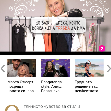
Previous
Ne
Марта Стюарт
Bangaranga
Трудното
Г
е
посреща
style: Алекс
решение зад
Ц
новата си „ера
Богданска
перфектната
и
“
на розовото
показа новата
визия: Биляна
в
злато“ с
официална
Йотовска с
в
шикозна
прическа на
нова операция
и
тличното чувство за стил и
розова коса –
България
в Истанбул
(