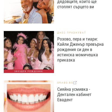
дядовците, които ще
стоплят сърцето ви
ДНЕС ПРАЗНУВАТ
Розово, пера и тиари:
Кайли Дженър превърна
рождения си ден в
истинска момичешка
приказка
ЗВЕЗДЕН РОЖДЕНИК
GRABO.BG
Сияйна усмивка -
Дентален кабинет
Евадент