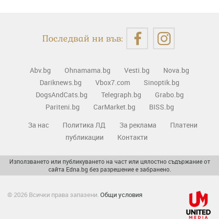
Последвай ни във:
Abv.bg
Ohnamama.bg
Vesti.bg
Nova.bg
Dariknews.bg
Vbox7.com
Sinoptik.bg
DogsAndCats.bg
Telegraph.bg
Grabo.bg
Pariteni.bg
CarMarket.bg
BISS.bg
За нас
Политика ЛД
За реклама
Платени
публикации
Контакти
Използването или публикуването на част или цялостно съдържание от
сайта Edna.bg без разрешение е забранено.
© 2026 Всички права запазени.
Общи условия