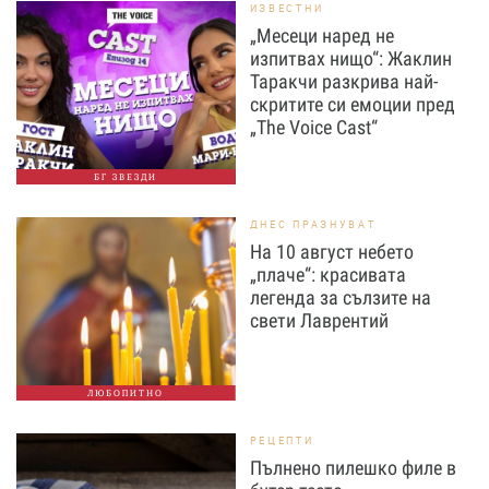
ИЗВЕСТНИ
„Месеци наред не
изпитвах нищо“: Жаклин
Таракчи разкрива най-
скритите си емоции пред
„The Voice Cast“
БГ ЗВЕЗДИ
ДНЕС ПРАЗНУВАТ
На 10 август небето
„плаче“: красивата
легенда за сълзите на
свети Лаврентий
ЛЮБОПИТНО
РЕЦЕПТИ
Пълнено пилешко филе в