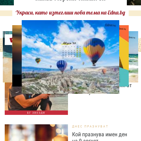
Украси, като изтеглиш нова тема на Edna.bg
Оферти
ИЗВЕСТНИ
Даниел Петканов покори
Африка: пингвини, акули
и незабравими гледки от
Кейптаун
БГ ЗВЕЗДИ
ДНЕС ПРАЗНУВАТ
Кой празнува имен ден
на 9 август