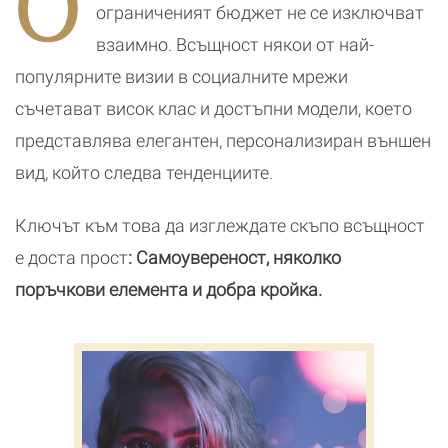
О
дело на
ограниченият бюджет не се изключват
звезден
стилист!
взаимно. Всъщност някои от най-
популярните визии в социалните мрежи
съчетават висок клас и достъпни модели, което
представлява елегантен, персонализиран външен
вид, който следва тенденциите.
Ключът към това да изглеждате скъпо всъщност
е доста прост
: Самоувереност, няколко
поръчкови елемента и добра кройка.