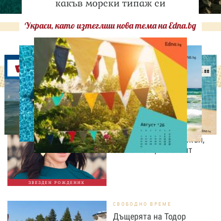
какъв морски типаж си
Украси, като изтеглиш нова тема на Edna.bg
Оферти
ДНЕС ПРАЗНУВАТ
Преди да стане
херцогиня: 10 любопитни
факта за Меган Маркъл,
които малцина знаят
ЗВЕЗДЕН РОЖДЕНИК
СВОБОДНО ВРЕМЕ
Дъщерята на Тодор