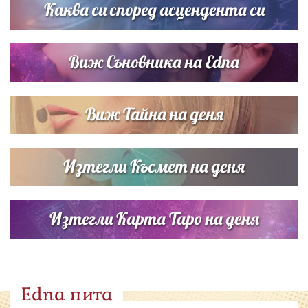
Каква си според асцендента си
Виж Съновника на Edna
Виж Тайна на деня
Изтегли Късмет на деня
Изтегли Карта Таро на деня
Edna пита