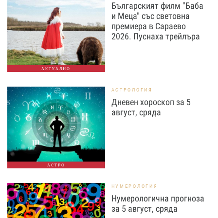
Българският филм "Баба
и Меца" със световна
премиера в Сараево
2026. Пуснаха трейлъра
АКТУАЛНО
АСТРОЛОГИЯ
Дневен хороскоп за 5
август, сряда
АСТРО
НУМЕРОЛОГИЯ
Нумерологична прогноза
за 5 август, сряда