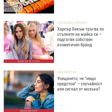
СВОБОДНО ВРЕМЕ
Харпър Бекъм тръгва по
стъпките на майка си –
подготвя собствен
козметичен бранд
БЛЯСЪК И СТИЛ
ЛЮБОПИТНО
Усещането, че “нещо
предстои” – случайност
или сигнал от мозъка?
ЛЮБОПИТНО