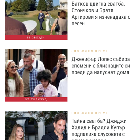
Батков вдигна сватба,
Стоичков и Братя
Аргирови я изненадаха с
песен
БГ ЗВЕЗДИ
СВОБОДНО ВРЕМЕ
Дженифър Лопес събира
спомени с близнаците си
преди да напуснат дома
ОТ ХОЛИВУД
СВОБОДНО ВРЕМЕ
Тайна сватба? Джиджи
Хадид и Брадли Купър
подпалиха слуховете с