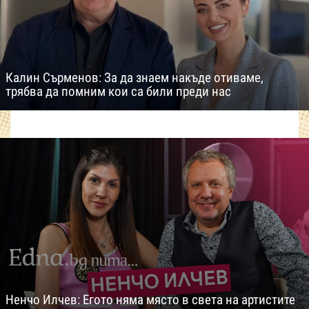
Калин Сърменов: За да знаем накъде отиваме,
трябва да помним кои са били преди нас
Ненчо Илчев: Егото няма място в света на артистите