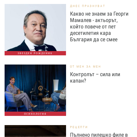
ДНЕС ПРАЗНУВАТ
Какво не знаем за Георги
Мамалев - актьорът,
който повече от пет
десетилетия кара
България да се смее
ЗВЕЗДЕН РОЖДЕНИК
ОТ МЕН ЗА МЕН
Контролът – сила или
капан?
ПСИХОЛОГИЯ
РЕЦЕПТИ
Пълнено пилешко филе в