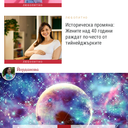
ЛЮБОПИТНО
ЛЮБОПИТНО
Историческа промяна:
Жените над 40 години
раждат по-често от
тийнейджърките
ЛЮБОПИТНО
Йорданова