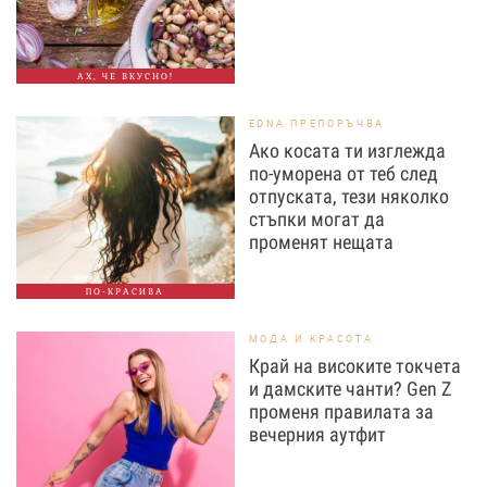
АХ, ЧЕ ВКУСНО!
EDNA ПРЕПОРЪЧВА
Ако косата ти изглежда
по-уморена от теб след
отпуската, тези няколко
стъпки могат да
променят нещата
ПО-КРАСИВА
МОДА И КРАСОТА
Край на високите токчета
и дамските чанти? Gen Z
променя правилата за
вечерния аутфит