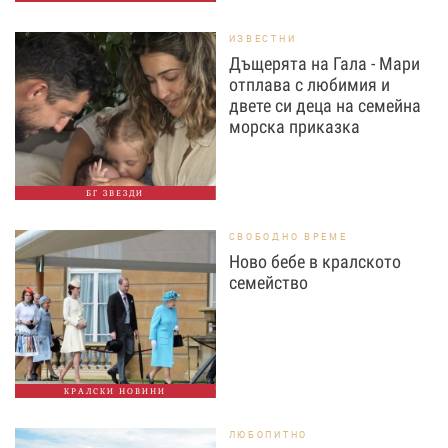
ИЗВЕСТНИ
Дъщерята на Гала - Мари
отплава с любимия и
двете си деца на семейна
морска приказка
БГ ЗВЕЗДИ
СВОБОДНО ВРЕМЕ
Ново бебе в кралското
семейство
КРАЛСКИ НОВИНИ
ЛЮБОПИТНО