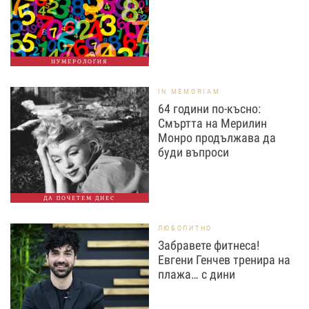
НУМЕРОЛОГИЯ
IN MEMORIAM
64 години по-късно:
Смъртта на Мерилин
Монро продължава да
буди въпроси
ДА ПОЧЕТЕМ ДНЕС
ЛЮБОПИТНО
Забравете фитнеса!
Евгени Генчев тренира на
плажа… с дини