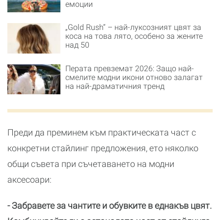
емоции
„Gold Rush“ – най-луксозният цвят за
коса на това лято, особено за жените
над 50
Перата превземат 2026: Защо най-
смелите модни икони отново залагат
на най-драматичния тренд
Преди да преминем към практическата част с
конкретни стайлинг предложения, ето няколко
общи съвета при съчетаването на модни
аксесоари:
- Забравете за чантите и обувките в еднакъв цвят.