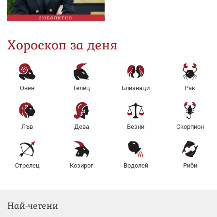
ЛЮБОПИТНО
Хороскоп за деня
Овен
Телец
Близнаци
Рак
Лъв
Дева
Везни
Скорпион
Стрелец
Козирог
Водолей
Риби
Най-четени