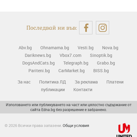
Последвай ни във:
Abv.bg
Ohnamama.bg
Vesti.bg
Nova.bg
Dariknews.bg
Vbox7.com
Sinoptik.bg
DogsAndCats.bg
Telegraph.bg
Grabo.bg
Pariteni.bg
CarMarket.bg
BISS.bg
За нас
Политика ЛД
За реклама
Платени
публикации
Контакти
Използването или публикуването на част или цялостно съдържание от
сайта Edna.bg без разрешение е забранено.
© 2026 Всички права запазени.
Общи условия