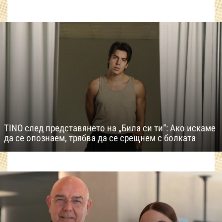
TINO след представянето на „Била си ти“: Ако искаме
да се опознаем, трябва да се срещнем с болката