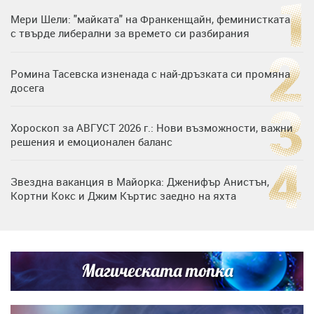
Мери Шели: "майката" на Франкенщайн, феминистката
с твърде либерални за времето си разбирания
Ромина Тасевска изненада с най-дръзката си промяна
досега
Хороскоп за АВГУСТ 2026 г.: Нови възможности, важни
решения и емоционален баланс
Звездна ваканция в Майорка: Дженифър Анистън,
Кортни Кокс и Джим Къртис заедно на яхта
Дъщерята на Тодор Батков вдигна сватба, Стоичков и
Братя Аргирови я изненадаха с песен
Магическата топка
Списъкът е ясен: Джей Ло и Риана във ВИП гостите на
сватбата на Роналдо