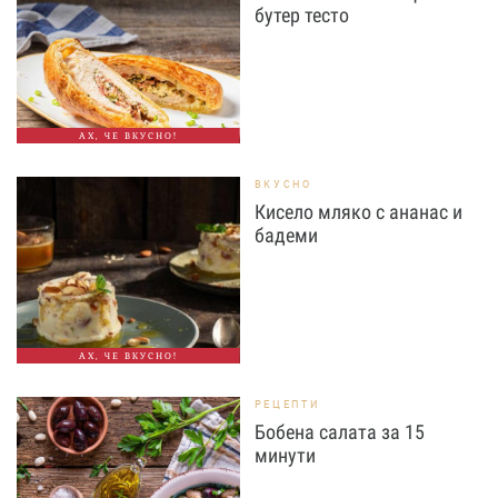
бутер тесто
АХ, ЧЕ ВКУСНО!
ВКУСНО
Кисело мляко с ананас и
бадеми
АХ, ЧЕ ВКУСНО!
РЕЦЕПТИ
Бобена салата за 15
минути