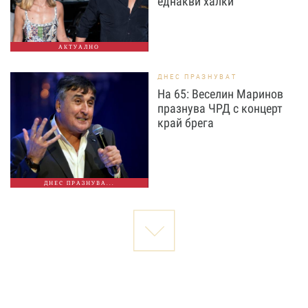
еднакви халки
АКТУАЛНО
ДНЕС ПРАЗНУВАТ
На 65: Веселин Маринов
празнува ЧРД с концерт
край брега
ДНЕС ПРАЗНУВА...