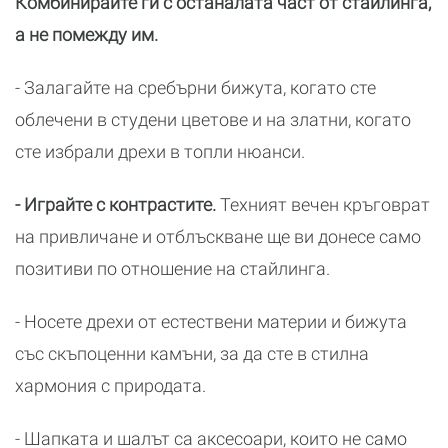
Комбинирайте ги с останалата част от стайлинга,
а не помежду им.
- Залагайте на сребърни бижута, когато сте
облечени в студени цветове и на златни, когато
сте избрали дрехи в топли нюанси.
- Играйте с контрастите.
Техният вечен кръговрат
на привличане и отблъскване ще ви донесе само
позитиви по отношение на стайлинга.
- Носете дрехи от естествени материи и бижута
със скъпоценни камъни, за да сте в стилна
хармония с природата.
- Шапката и шалът са аксесоари, които не само