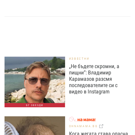
ИЗВЕСТНИ
„Не бъдете скромни, а
пищни“: Владимир
Карамазов разсмя
последователите си с
видео в Instagram
БГ ЗВЕЗДИ
OHNAMAMA.BG
Кога жегата става опасна