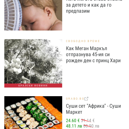
за детето и как да го
предпазим
СВОБОДНО ВРЕМЕ
Как Меган Маркъл
отпразнува 45-ия си
рожден ден с принц Хари
КРАЛСКИ НОВИНИ
GRABO.BG
Суши сет "Африка" - Суши
Маркет
24.60 €
31.14 €
48.11 лв
60.90 лв