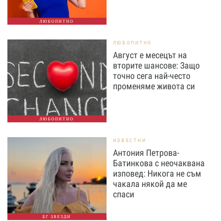
ЛЮБОПИТНО
ЛЮБОПИТНО
Август е месецът на
вторите шансове: Защо
точно сега най-често
променяме живота си
ЛЮБОПИТНО
ИЗВЕСТНИ
Антония Петрова-
Батинкова с неочаквана
изповед: Никога не съм
чакала някой да ме
спаси
БГ ЗВЕЗДИ