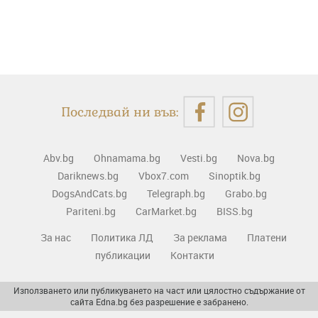
Последвай ни във:
Abv.bg
Ohnamama.bg
Vesti.bg
Nova.bg
Dariknews.bg
Vbox7.com
Sinoptik.bg
DogsAndCats.bg
Telegraph.bg
Grabo.bg
Pariteni.bg
CarMarket.bg
BISS.bg
За нас
Политика ЛД
За реклама
Платени
публикации
Контакти
Използването или публикуването на част или цялостно съдържание от
сайта Edna.bg без разрешение е забранено.