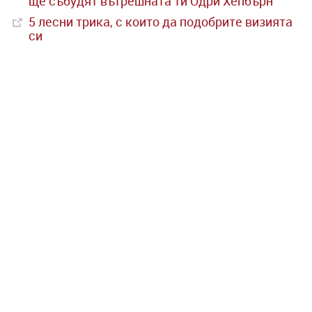
ще събудят вътрешната ти Одри Хепбърн
5 лесни трика, с които да подобрите визията
си