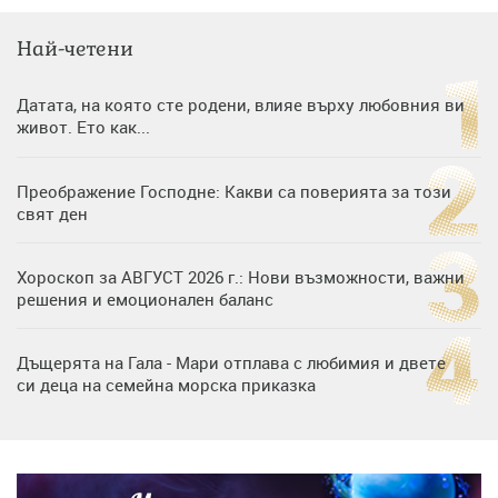
Най-четени
Датата, на която сте родени, влияе върху любовния ви
живот. Ето как...
Преображение Господне: Какви са поверията за този
свят ден
Хороскоп за АВГУСТ 2026 г.: Нови възможности, важни
решения и емоционален баланс
Дъщерята на Гала - Мари отплава с любимия и двете
си деца на семейна морска приказка
Дъщерята на Тодор Батков вдигна сватба, Стоичков и
Братя Аргирови я изненадаха с песен