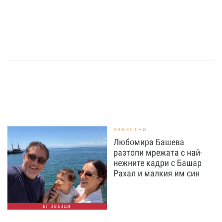
ИЗВЕСТНИ
Любомира Башева
разтопи мрежата с най-
нежните кадри с Башар
Рахал и малкия им син
БГ ЗВЕЗДИ