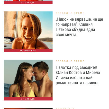
БГ ЗВЕЗДИ
СВОБОДНО ВРЕМЕ
„Никой не вярваше, че ще
го направя“: Силвия
Петкова сбъдна една
своя мечта
ЛЮБОПИТНО
СВОБОДНО ВРЕМЕ
Палатка под звездите!
Юлиан Костов и Мирела
Илиева избраха най-
романтичната почивка
БГ ЗВЕЗДИ