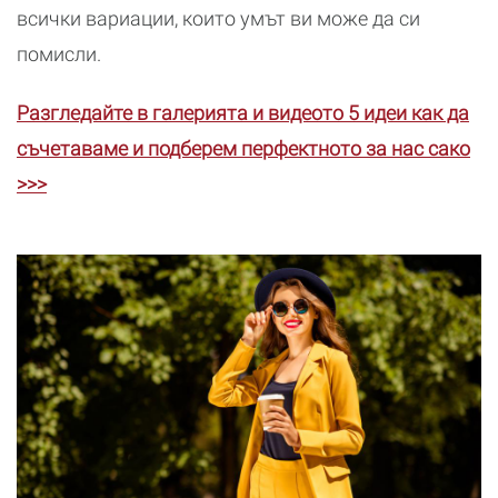
всички вариации, които умът ви може да си
помисли.
Разгледайте в галерията и видеото 5 идеи как да
съчетаваме и подберем перфектното за нас сако
>>>