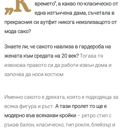
„К
Х
времето“, а какво по-класическо от
(
една изтънчена дама, съчетала в
прекрасния си аутфит никога неизлизащото от
мода сако?
Знаете ли, че сакото навлиза в гардероба на
жената към средата на 20 век?
Тогава тя
извоюва правото си да работи извън дома и
започва да носи костюм.
Именно сакото е дрехата, която е подходяща за
всяка фигура и ръст.
А тази пролет то ще е
модерно във всякакви кройки
– ретро стил с
ръкав балон, класическо, тип рокля, блейзър и