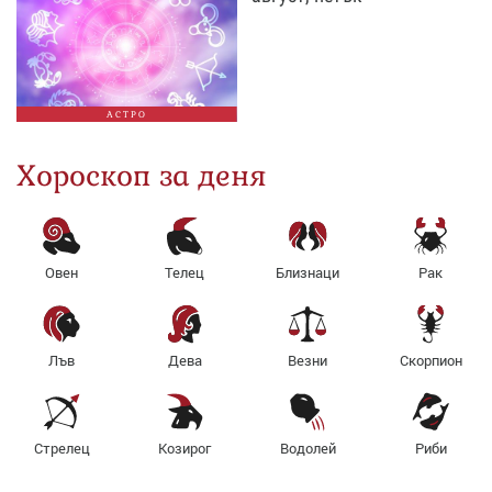
АСТРО
Хороскоп за деня
Овен
Телец
Близнаци
Рак
Лъв
Дева
Везни
Скорпион
Стрелец
Козирог
Водолей
Риби