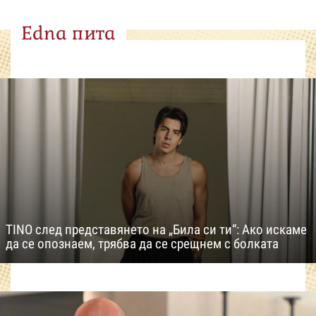
Edna пита
TINO след представянето на „Била си ти“: Ако искаме
да се опознаем, трябва да се срещнем с болката