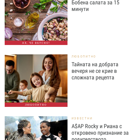
Бобена салата за 15
минути
АХ, ЧЕ ВКУСНО!
ЛЮБОПИТНО
Тайната на добрата
вечеря не се крие в
сложната рецепта
ЛЮБОПИТНО
ИЗВЕСТНИ
A$AP Rocky и Риана с
откровено признание за
родителството