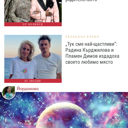
ОТ ХОЛИВУД
СВОБОДНО ВРЕМЕ
„Тук сме най-щастливи“:
Радина Кърджилова и
Пламен Димов издадоха
своето любимо място
БГ ЗВЕЗДИ
Йорданова