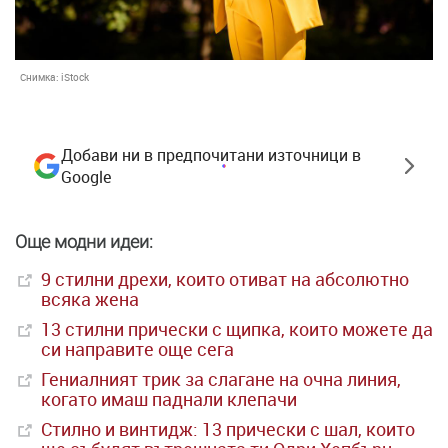
Снимка:
iStock
Добави ни в предпочитани източници в
Google
Още модни идеи:
9 стилни дрехи, които отиват на абсолютно
всяка жена
13 стилни прически с щипка, които можете да
си направите още сега
Гениалният трик за слагане на очна линия,
когато имаш паднали клепачи
Стилно и винтидж: 13 прически с шал, които