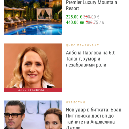
Premier Luxury Mountain
Resort
225.00 €
300.00 €
440.06 лв
586.75 лв
ДНЕС ПРАЗНУВАТ
Албена Павлова на 60:
Талант, хумор и
незабравими роли
ДНЕС ПРАЗНУВА...
ИЗВЕСТНИ
Нов удар в битката: Брад
Пит поиска достъп до
тайните на Анджелина
Джоли