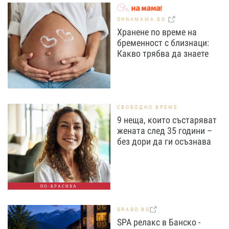
OHNAMAMA.BG
Хранене по време на
бременност с близнаци:
Какво трябва да знаете
СВОБОДНО ВРЕМЕ
9 неща, които състаряват
жената след 35 години –
без дори да ги осъзнава
ПО-КРАСИВА
GRABO.BG
SPA релакс в Банско -