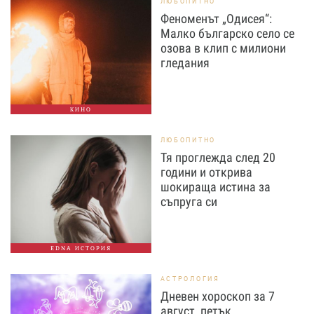
ЛЮБОПИТНО
Феноменът „Одисея“:
Малко българско село се
озова в клип с милиони
гледания
КИНО
ЛЮБОПИТНО
Тя проглежда след 20
години и открива
шокираща истина за
съпруга си
EDNA ИСТОРИЯ
АСТРОЛОГИЯ
Дневен хороскоп за 7
август, петък