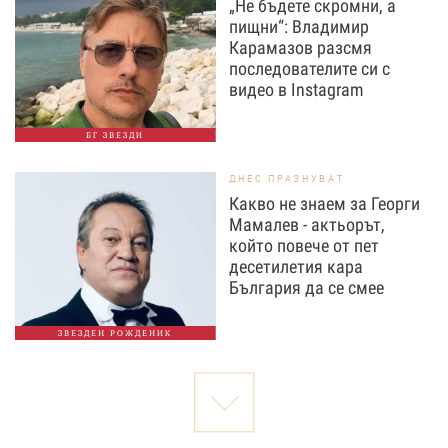
„Не бъдете скромни, а
пищни“: Владимир
Карамазов разсмя
последователите си с
видео в Instagram
БГ ЗВЕЗДИ
ДНЕС ПРАЗНУВАТ
Какво не знаем за Георги
Мамалев - актьорът,
който повече от пет
десетилетия кара
България да се смее
ЗВЕЗДЕН РОЖДЕНИК