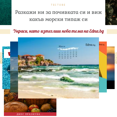
ТЕСТОВЕ
Разкажи ни за почивката си и виж
какъв морски типаж си
Украси, като изтеглиш нова тема на Edna.bg
Оферти
ДНЕС ПРАЗНУВАТ
Преображение Господне:
Какви са поверията за
този свят ден
ДНЕС ПРАЗНУВА...