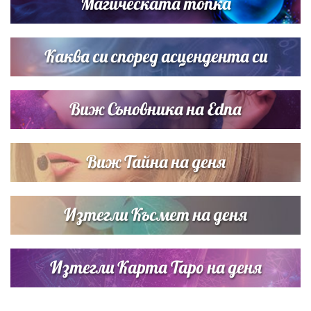
Магическата топка
„Тук сме най-щастливи“: Радина Кърджилова и Пламен
Димов издадоха своето любимо място
Каква си според асцендента си
Виж Съновника на Edna
Виж Тайна на деня
Изтегли Късмет на деня
Изтегли Карта Таро на деня