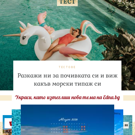
ТЕСТОВЕ
Разкажи ни за почивката си и виж
какъв морски типаж си
Украси, като изтеглиш нова тема на Edna.bg
Оферти