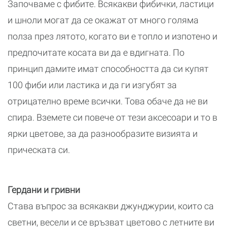
Започваме с фибите. Всякакви фибички, ластици
и шноли могат да се окажат от много голяма
полза през лятото, когато ви е топло и изпотено и
предпочитате косата ви да е вдигната. По
принцип дамите имат способността да си купят
100 фиби или ластика и да ги изгубят за
отрицателно време всички. Това обаче да не ви
спира. Вземете си повече от тези аксесоари и то в
ярки цветове, за да разнообразите визията и
прическата си.
Гердани и гривни
Става въпрос за всякакви джунджурии, които са
светни, весели и се връзват цветово с летните ви