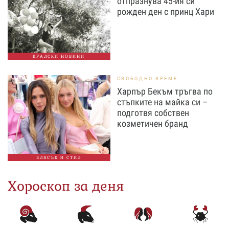
отпразнува 45-ия си
рожден ден с принц Хари
КРАЛСКИ НОВИНИ
СВОБОДНО ВРЕМЕ
Харпър Бекъм тръгва по
стъпките на майка си –
подготвя собствен
козметичен бранд
БЛЯСЪК И СТИЛ
Хороскоп за деня