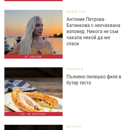
ИЗВЕСТНИ
Антония Петрова-
Батинкова с неочаквана
изповед: Никога не съм
чакала някой да ме
спаси
БГ ЗВЕЗДИ
РЕЦЕПТИ
Пълнено пилешко филе в
бутер тесто
АХ, ЧЕ ВКУСНО!
ВКУСНО