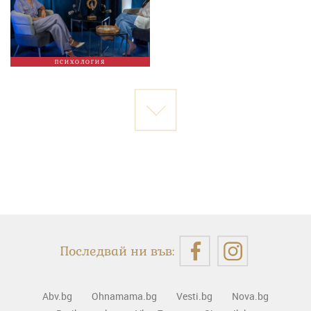
ПСИХОЛОГИЯ
Последвай ни във:
Abv.bg
Ohnamama.bg
Vesti.bg
Nova.bg