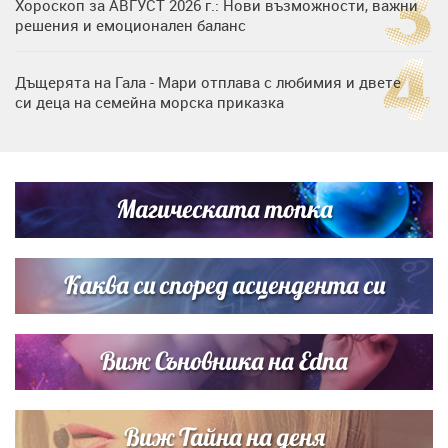
Хороскоп за АВГУСТ 2026 г.: Нови възможности, важни
решения и емоционален баланс
Дъщерята на Гала - Мари отплава с любимия и двете
си деца на семейна морска приказка
Дъщерята на Тодор Батков вдигна сватба, Стоичков и
Братя Аргирови я изненадаха с песен
Магическата топка
Дневен хороскоп за 6 август, четвъртък
Каква си според асцендента си
Виж Съновника на Edna
Виж Тайна на деня