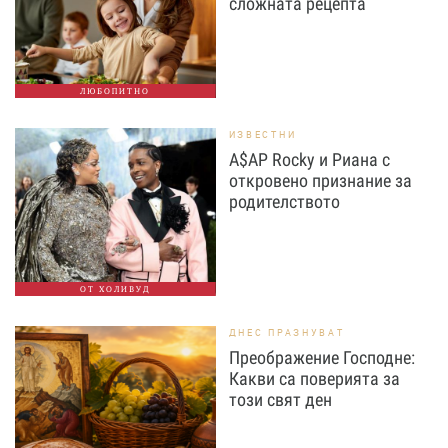
сложната рецепта
ЛЮБОПИТНО
ИЗВЕСТНИ
A$AP Rocky и Риана с
откровено признание за
родителството
ОТ ХОЛИВУД
ДНЕС ПРАЗНУВАТ
Преображение Господне:
Какви са поверията за
този свят ден