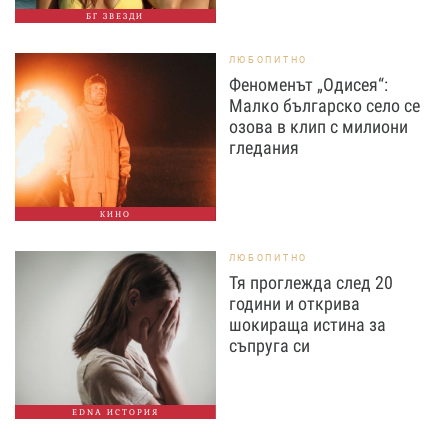
БГ ЗВЕЗДИ
ЛЮБОПИТНО
Феноменът „Одисея“:
Малко българско село се
озова в клип с милиони
гледания
КИНО
ЛЮБОПИТНО
Тя проглежда след 20
години и открива
шокираща истина за
съпруга си
EDNA ИСТОРИЯ