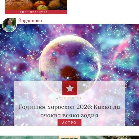
ДНЕС ПРАЗНУВА...
Йорданова
АСТРОЛОГИЯ
Годишен хороскоп 2026: Какво да
очаква всяка зодия
АСТРО