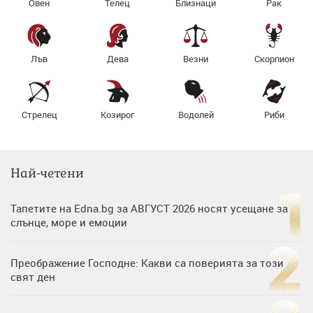
Овен
Телец
Близнаци
Рак
Лъв
Дева
Везни
Скорпион
Стрелец
Козирог
Водолей
Риби
Най-четени
Тапетите на Edna.bg за АВГУСТ 2026 носят усещане за
слънце, море и емоции
Преображение Господне: Какви са поверията за този
свят ден