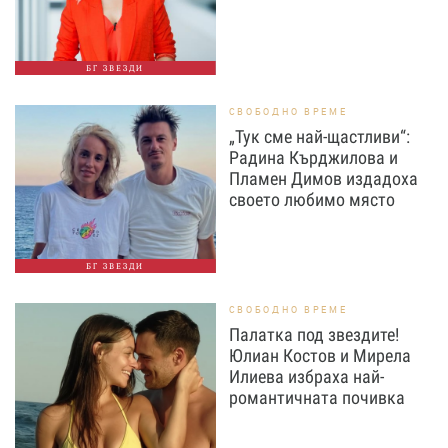
БГ ЗВЕЗДИ
СВОБОДНО ВРЕМЕ
„Тук сме най-щастливи“:
Радина Кърджилова и
Пламен Димов издадоха
своето любимо място
БГ ЗВЕЗДИ
СВОБОДНО ВРЕМЕ
Палатка под звездите!
Юлиан Костов и Мирела
Илиева избраха най-
романтичната почивка