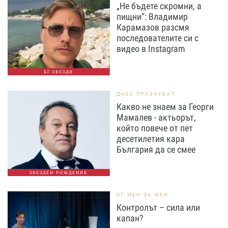
„Не бъдете скромни, а
пищни“: Владимир
Карамазов разсмя
последователите си с
видео в Instagram
БГ ЗВЕЗДИ
ДНЕС ПРАЗНУВАТ
Какво не знаем за Георги
Мамалев - актьорът,
който повече от пет
десетилетия кара
България да се смее
ЗВЕЗДЕН РОЖДЕНИК
ОТ МЕН ЗА МЕН
Контролът – сила или
капан?