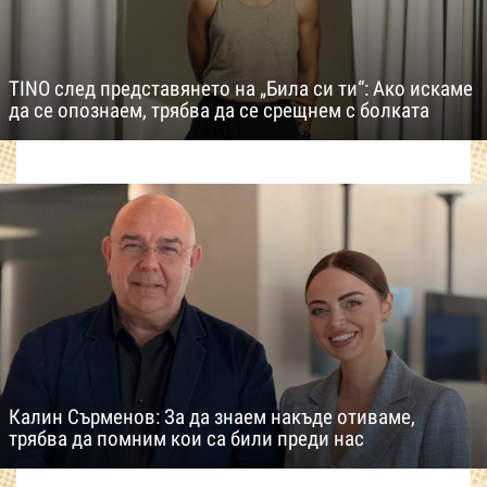
TINO след представянето на „Била си ти“: Ако искаме
да се опознаем, трябва да се срещнем с болката
Калин Сърменов: За да знаем накъде отиваме,
трябва да помним кои са били преди нас