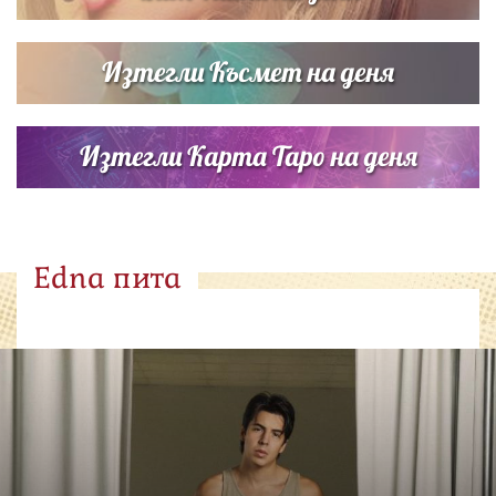
Изтегли Късмет на деня
Изтегли Карта Таро на деня
Edna пита