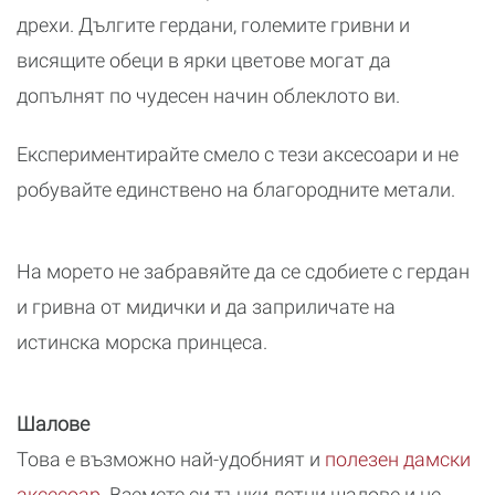
дрехи. Дългите гердани, големите гривни и
висящите обеци в ярки цветове могат да
допълнят по чудесен начин облеклото ви.
Експериментирайте смело с тези аксесоари и не
робувайте единствено на благородните метали.
На морето не забравяйте да се сдобиете с гердан
и гривна от мидички и да заприличате на
истинска морска принцеса.
Шалове
Това е възможно най-удобният и
полезен дамски
аксесоар
. Вземете си тънки летни шалове и не