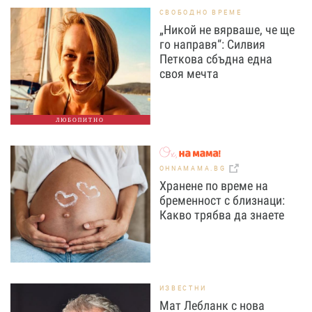
СВОБОДНО ВРЕМЕ
„Никой не вярваше, че ще
го направя“: Силвия
Петкова сбъдна една
своя мечта
ЛЮБОПИТНО
OHNAMAMA.BG
Хранене по време на
бременност с близнаци:
Какво трябва да знаете
ИЗВЕСТНИ
Мат Лебланк с нова