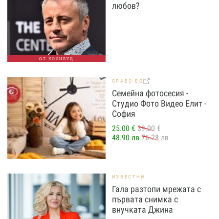
любов?
ОТ ХОЛИВУД
GRABO.BG
Семейна фотосесия -
Студио Фото Видео Елит -
София
25.00 €
39.00 €
48.90 лв
76.28 лв
ИЗВЕСТНИ
Гала разтопи мрежата с
първата снимка с
внучката Джина