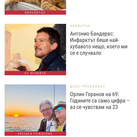
ЛЮБОПИТНО
ИЗВЕСТНИ
Антонио Бандерас:
Инфарктът беше най-
хубавото нещо, което ми
се е случвало
ОТ ХОЛИВУД
ДНЕС ПРАЗНУВАТ
Орлин Горанов на 69:
Годините са само цифра –
аз се чувствам на 23
ЗВЕЗДЕН РОЖДЕНИК