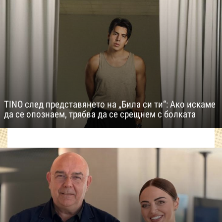
TINO след представянето на „Била си ти“: Ако искаме
да се опознаем, трябва да се срещнем с болката