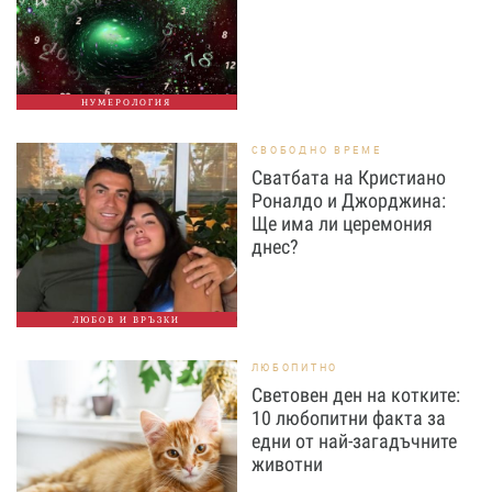
НУМЕРОЛОГИЯ
СВОБОДНО ВРЕМЕ
Сватбата на Кристиано
Роналдо и Джорджина:
Ще има ли церемония
днес?
ЛЮБОВ И ВРЪЗКИ
ЛЮБОПИТНО
Световен ден на котките:
10 любопитни факта за
едни от най-загадъчните
животни