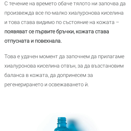
С течение на времето обаче тялото ни започва да
произвежда все по-малко хиалуронова киселина
и това става видимо по състояние на кожата –
появяват се първите бръчки, кожата става
отпусната и повехнала.
Това е удачен момент да започнем да прилагаме
хиалуронова киселина отвън, за да възстановим
баланса в кожата, да допринесем за
регенерирането и освежаването ѝ.