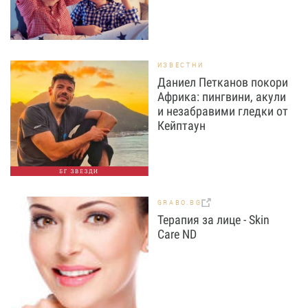
ИЗВЕСТНИ
Даниел Петканов покори
Африка: пингвини, акули
и незабравими гледки от
Кейптаун
БГ ЗВЕЗДИ
GRABO.BG
Терапия за лице - Skin
Care ND