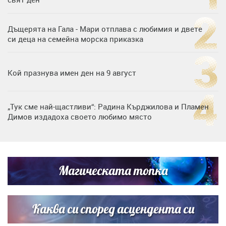
Дъщерята на Гала - Мари отплава с любимия и двете
си деца на семейна морска приказка
Кой празнува имен ден на 9 август
„Тук сме най-щастливи“: Радина Кърджилова и Пламен
Димов издадоха своето любимо място
Дъщерята на Тодор Батков вдигна сватба, Стоичков и
Братя Аргирови я изненадаха с песен
Магическата топка
Дневен хороскоп за 6 август, четвъртък
Каква си според асцендента си