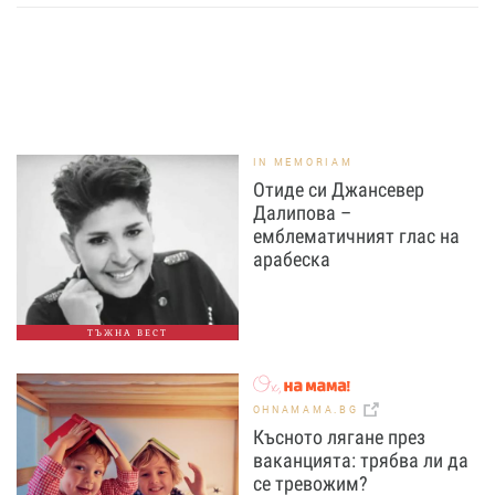
IN MEMORIAM
Отиде си Джансевер
Далипова –
емблематичният глас на
арабеска
ТЪЖНА ВЕСТ
OHNAMAMA.BG
Късното лягане през
ваканцията: трябва ли да
се тревожим?