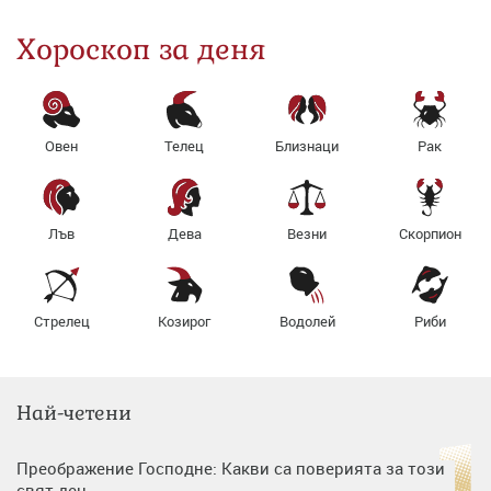
Хороскоп за деня
Овен
Телец
Близнаци
Рак
Лъв
Дева
Везни
Скорпион
Стрелец
Козирог
Водолей
Риби
Най-четени
Преображение Господне: Какви са поверията за този
свят ден