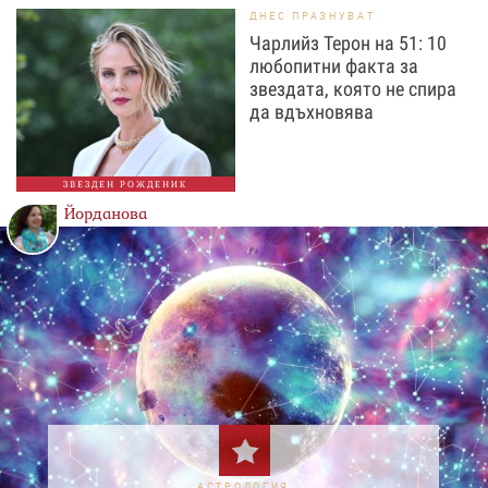
ДНЕС ПРАЗНУВАТ
Чарлийз Терон на 51: 10
любопитни факта за
звездата, която не спира
да вдъхновява
ЗВЕЗДЕН РОЖДЕНИК
Йорданова
АСТРОЛОГИЯ