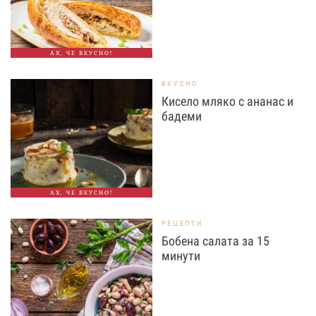
АХ, ЧЕ ВКУСНО!
ВКУСНО
Кисело мляко с ананас и
бадеми
АХ, ЧЕ ВКУСНО!
РЕЦЕПТИ
Бобена салата за 15
минути