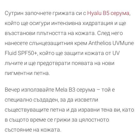
Сутрин започнете грижата си с
Hyalu B5 серума
,
който ще осигури интензивна хидратация и ще
възстанови плътността на кожата. След него
нанесете слънцезащитния крем Anthelios UVMune
Fluid SPF50+, който ще защити кожата от UV
лъчите и ще предотврати появата на нови
пигментни петна.
Вечер използвайте Mela B3 серума – той е
специално създаден, за да изсветли
съществуващите петна и да изравни тена ви, като
в същото време се грижи за цялостното
състояние на кожата.