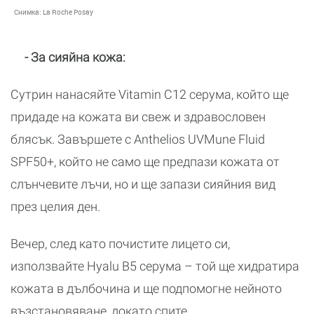
Снимка:
La Roche Posay
- За сияйна кожа:
Сутрин нанасяйте Vitamin C12 серума, който ще
придаде на кожата ви свеж и здравословен
блясък. Завършете с Anthelios UVMune Fluid
SPF50+, който не само ще предпази кожата от
слънчевите лъчи, но и ще запази сияйния вид
през целия ден.
Вечер, след като почистите лицето си,
използвайте Hyalu B5 серума – той ще хидратира
кожата в дълбочина и ще подпомогне нейното
възстановяване, докато спите.