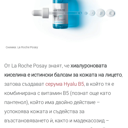
Снимка:
La Roche Posay
От La Roche Posay знаят, че
хиалуроновата
киселина е истински балсам за кожата на лицето
,
затова създават
серума Hyalu B5
, в който тя е
комбинирана с витамин B5 (познат още като
пантенол), който има двойно действие –
успокоява кожата и съдейства за
възстановяването ѝ, както и мадекасозид –