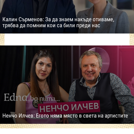
Калин Сърменов: За да знаем накъде отиваме,
трябва да помним кои са били преди нас
Ненчо Илчев: Егото няма място в света на артистите