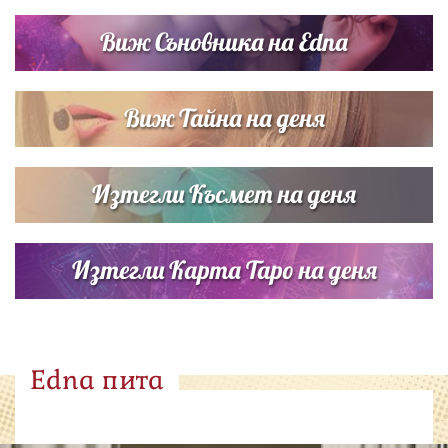
Виж Съновника на Edna
Виж Тайна на деня
Изтегли Късмет на деня
Изтегли Карта Таро на деня
Edna пита