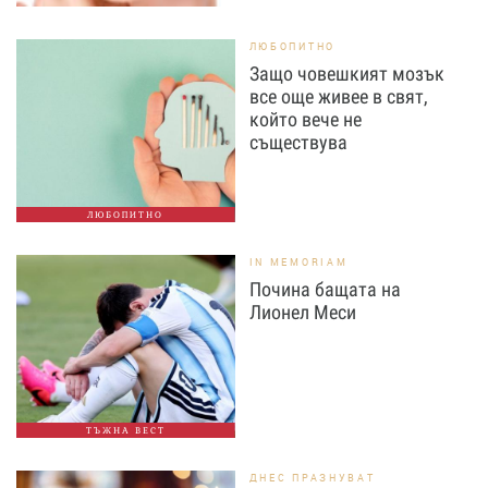
ЛЮБОПИТНО
Защо човешкият мозък
все още живее в свят,
който вече не
съществува
ЛЮБОПИТНО
IN MEMORIAM
Почина бащата на
Лионел Меси
ТЪЖНА ВЕСТ
ДНЕС ПРАЗНУВАТ