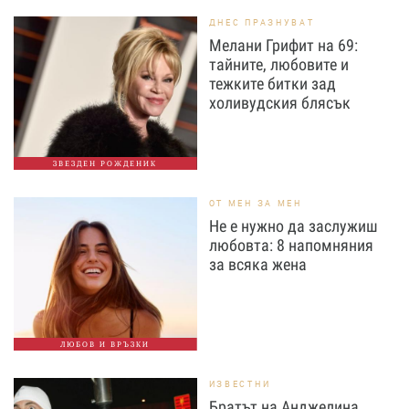
ДНЕС ПРАЗНУВАТ
Мелани Грифит на 69:
тайните, любовите и
тежките битки зад
холивудския блясък
ЗВЕЗДЕН РОЖДЕНИК
ОТ МЕН ЗА МЕН
Не е нужно да заслужиш
любовта: 8 напомняния
за всяка жена
ЛЮБОВ И ВРЪЗКИ
ИЗВЕСТНИ
Братът на Анджелина