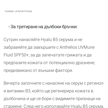
Снимка:
La Roche Posay
- За третиране на дълбоки бръчки:
Сутрин нанасяйте Hyalu B5 серума и не
забравяйте да завършите с Anthelios UVMune
Fluid SPF50+, за да запечатате грижата и да
предпазите кожата от потенциално дразнене,
предизвикано от външни фактори.
Вечерта започнете с нанасяне на серум с ретинол
и витамин B3, който ще регенерира кожата в
дълбочина и ще се бори с видимите признаци на
стареене. След него използвайте Hyalu B5 серума,