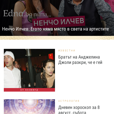
Ненчо Илчев: Егото няма място в света на артистите
ИЗВЕСТНИ
Братът на Анджелина
Джоли разкри, че е гей
ОТ ХОЛИВУД
АСТРОЛОГИЯ
Дневен хороскоп за 8
август, събота