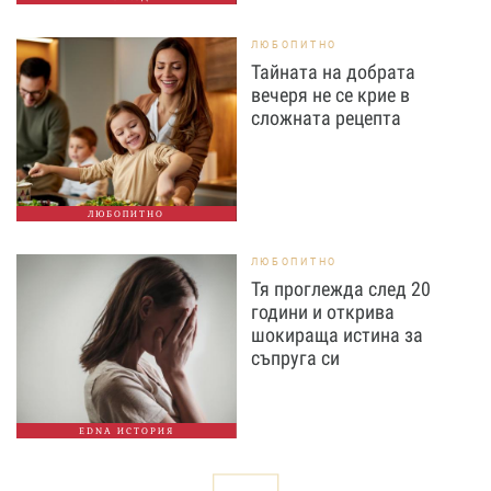
ЛЮБОПИТНО
Тайната на добрата
вечеря не се крие в
сложната рецепта
ЛЮБОПИТНО
ЛЮБОПИТНО
Тя проглежда след 20
години и открива
шокираща истина за
съпруга си
EDNA ИСТОРИЯ