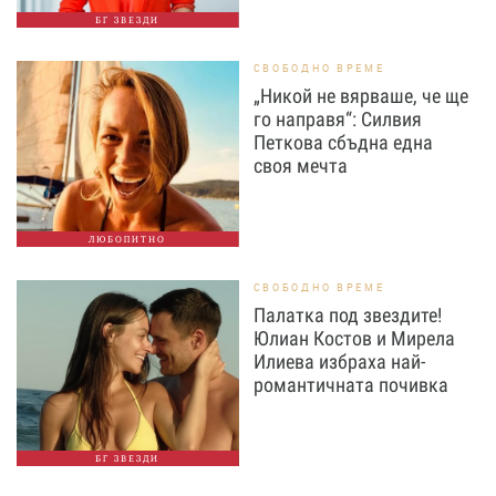
БГ ЗВЕЗДИ
СВОБОДНО ВРЕМЕ
„Никой не вярваше, че ще
го направя“: Силвия
Петкова сбъдна една
своя мечта
ЛЮБОПИТНО
СВОБОДНО ВРЕМЕ
Палатка под звездите!
Юлиан Костов и Мирела
Илиева избраха най-
романтичната почивка
БГ ЗВЕЗДИ