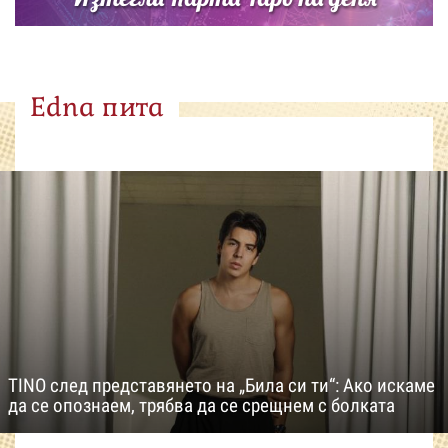
Edna пита
TINO след представянето на „Била си ти“: Ако искаме
да се опознаем, трябва да се срещнем с болката