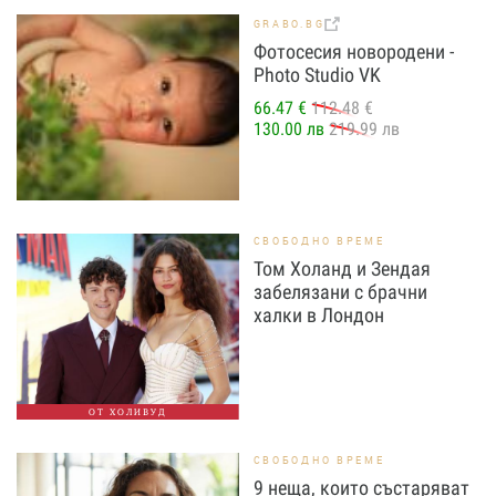
GRABO.BG
Фотосесия новородени -
Photo Studio VK
66.47 €
112.48 €
130.00 лв
219.99 лв
СВОБОДНО ВРЕМЕ
Том Холанд и Зендая
забелязани с брачни
халки в Лондон
ОТ ХОЛИВУД
СВОБОДНО ВРЕМЕ
9 неща, които състаряват