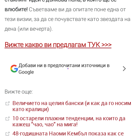
влюбите!
Съветваме ви да опитате поне една от
тези визии, за да се почувствате като звездата на
дена (или вечерта).
Вижте какво ви предлагам ТУК >>>
Добави ни в предпочитани източници в
Google
Вижте още:
Величието на целия бански (и как да го носим
като кралици)
10 остарели плажни тенденции, на които да
кажеш "чао, чао" на мига!
48-годишната Наоми Кембъл показа как се