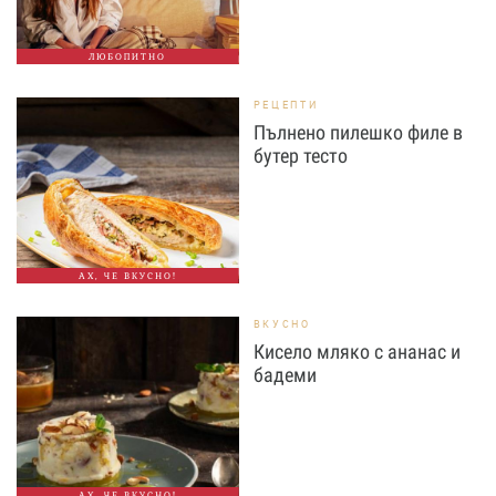
ЛЮБОПИТНО
РЕЦЕПТИ
Пълнено пилешко филе в
бутер тесто
АХ, ЧЕ ВКУСНО!
ВКУСНО
Кисело мляко с ананас и
бадеми
АХ, ЧЕ ВКУСНО!