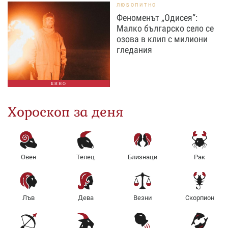
ЛЮБОПИТНО
Феноменът „Одисея“:
Малко българско село се
озова в клип с милиони
гледания
КИНО
Хороскоп за деня
Овен
Телец
Близнаци
Рак
Лъв
Дева
Везни
Скорпион