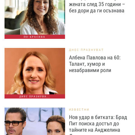
жената след 35 години –
без дори да ги осъзнава
ПО-КРАСИВА
ДНЕС ПРАЗНУВАТ
Албена Павлова на 60:
Талант, хумор и
незабравими роли
ДНЕС ПРАЗНУВА...
ИЗВЕСТНИ
Нов удар в битката: Брад
Пит поиска достъп до
тайните на Анджелина