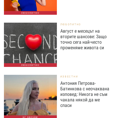
ЛЮБОПИТНО
ЛЮБОПИТНО
Август е месецът на
вторите шансове: Защо
точно сега най-често
променяме живота си
ЛЮБОПИТНО
ИЗВЕСТНИ
Антония Петрова-
Батинкова с неочаквана
изповед: Никога не съм
чакала някой да ме
спаси
БГ ЗВЕЗДИ