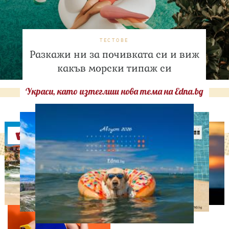
ТЕСТОВЕ
Разкажи ни за почивката си и виж
какъв морски типаж си
Украси, като изтеглиш нова тема на Edna.bg
Оферти
ЛЮБОПИТНО
ТЕСТ: Какво издава
телефонът ти за теб?