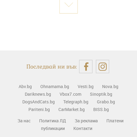
Последвай ни във:
Abv.bg
Ohnamama.bg
Vesti.bg
Nova.bg
Dariknews.bg
Vbox7.com
Sinoptik.bg
DogsAndCats.bg
Telegraph.bg
Grabo.bg
Pariteni.bg
CarMarket.bg
BISS.bg
За нас
Политика ЛД
За реклама
Платени
публикации
Контакти