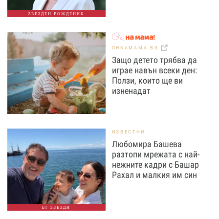
ЗВЕЗДЕН РОЖДЕНИК
OHNAMAMA.BG
Защо детето трябва да
играе навън всеки ден:
Ползи, които ще ви
изненадат
ИЗВЕСТНИ
Любомира Башева
разтопи мрежата с най-
нежните кадри с Башар
Рахал и малкия им син
БГ ЗВЕЗДИ