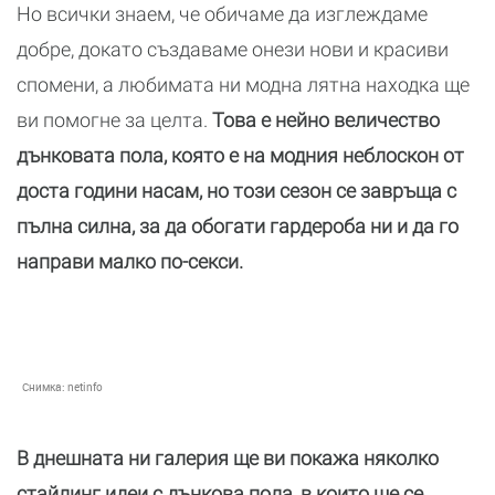
Но всички знаем, че обичаме да изглеждаме
добре, докато създаваме онези нови и красиви
спомени, а любимата ни модна лятна находка ще
ви помогне за целта.
Това е нейно величество
дънковата пола, която е на модния неблоскон от
доста години насам, но този сезон се завръща с
пълна силна, за да обогати гардероба ни и да го
направи малко по-секси.
Снимка:
netinfo
В днешната ни галерия ще ви покажа няколко
стайлинг идеи с дънкова пола, в които ще се