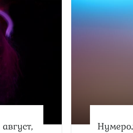
 август,
Нумерол