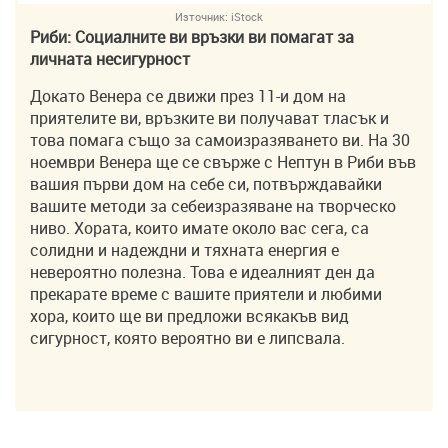
Източник:
iStock
Риби: Социалните ви връзки ви помагат за
личната несигурност
Докато Венера се движи през 11-и дом на
приятелите ви, връзките ви получават тласък и
това помага също за самоизразяването ви. На 30
ноември Венера ще се свърже с Нептун в Риби във
вашия първи дом на себе си, потвърждавайки
вашите методи за себеизразяване на творческо
ниво. Хората, които имате около вас сега, са
солидни и надеждни и тяхната енергия е
невероятно полезна. Това е идеалният ден да
прекарате време с вашите приятели и любими
хора, които ще ви предложи всякакъв вид
сигурност, която вероятно ви е липсвала.