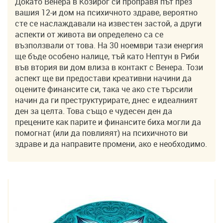
Докато Венера в Козирог си проправя път през
вашия 12-и дом на психичното здраве, вероятно
сте се наслаждавали на известен застой, а други
аспекти от живота ви определено са се
възползвали от това. На 30 ноември тази енергия
ще бъде особено налице, тъй като Нептун в Риби
във втория ви дом влиза в контакт с Венера. Този
аспект ще ви предостави креативни начини да
оцените финансите си, така че ако сте търсили
начин да ги преструктурирате, днес е идеалният
ден за целта. Това също е чудесен ден да
прецените как парите и финансите биха могли да
помогнат (или да повлияят) на психичното ви
здраве и да направите промени, ако е необходимо.