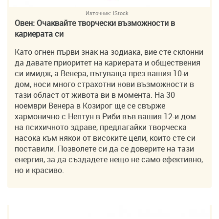
Източник:
iStock
Овен: Очаквайте творчески възможности в
кариерата си
Като огнен първи знак на зодиака, вие сте склонни
да давате приоритет на кариерата и обществения
си имидж, а Венера, пътуваща през вашия 10-и
дом, носи много страхотни нови възможности в
тази област от живота ви в момента. На 30
ноември Венера в Козирог ще се свърже
хармонично с Нептун в Риби във вашия 12-и дом
на психичното здраве, предлагайки творческа
насока към някои от високите цели, които сте си
поставили. Позволете си да се доверите на тази
енергия, за да създадете нещо не само ефективно,
но и красиво.