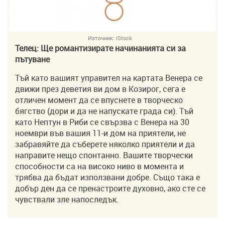
Източник:
iStock
Телец: Ще романтизирате начинанията си за
пътуване
Тъй като вашият управител на картата Венера се
движи през деветия ви дом в Козирог, сега е
отличен момент да се впуснете в творческо
бягство (дори и да не напускате града си). Тъй
като Нептун в Риби се свързва с Венера на 30
ноември във вашия 11-и дом на приятели, не
забравяйте да съберете няколко приятели и да
направите нещо спонтанно. Вашите творчески
способности са на високо ниво в момента и
трябва да бъдат използвани добре. Също така е
добър ден да се пренастроите духовно, ако сте се
чувствали зле напоследък.