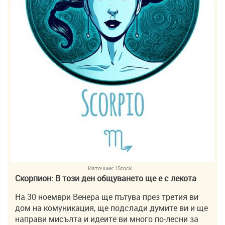
Източник:
iStock
Скорпион: В този ден общуването ще е с лекота
На 30 ноември Венера ще пътува през третия ви
дом на комуникация, ще подслади думите ви и ще
направи мисълта и идеите ви много по-лесни за