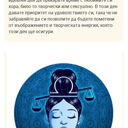
идеален ден да прекарате време с любимите си
хора, било то творчески или сексуално. В този ден
давате приоритет на удоволствието си, така че не
забравяйте да си позволите да бъдете пометени
от въображението и творческата енергия, която
този ден ще осигури.