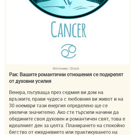
Източник:
iStock
Рак: Вашите романтични отношения се подкрепят
от духовни усилия
Венера, пътуваща през седмия ви дом на
връзките, прави чудеса с любовния ви живот и на
30 ноември тази енергия определено ще се
увеличи значително. Ако сте търсили начини да
обедините своя духовен и романтичен свят, това е
идеалният ден за целта. Планирането на спокойно
бягство от ежедневието или практикуването на