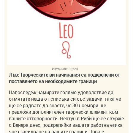
Източник:
iStock
Лъв: Творческите ви начинания са подкрепени от
поставянето на необходимите граници
Напоследък намирате голямо удоволствие да
отмятате неща от списъка си със задачи, така че
ще се радвате да знаете, че 30 ноември ще
предложи допълнителен творчески елемент към
вашите отговорности. Нептун в Риби ще се свърже
с Венера днес, подкрепяйки вашата работна етика
чрез засилване на вашите граници. Това е