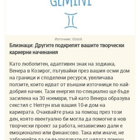
Източник:
iStock
Близнаци: Другите подкрепят вашите творчески
кариерни начинания
Като любопитен, адаптивен знак на зодиака,
Венера в Козирог, пътувайки през вашия осми дом
на граници и споделени ресурси, увеличава
ползите, които идват от външни източници по най-
добрия начин. Тази енергия по-специално ще бъде
засилена на 30 ноември, тъй като Венера образува
секстил с Нептун във вашия 10-и дом на
кариерата. Очаквайте ръка за помощ през този
ден, която евентуално би могла да помогне в нов
творчески проект за работа, независимо дали е
емоционално или финансово. Така или иначе, не
забравяйте да се възползвате от цялата помощ,