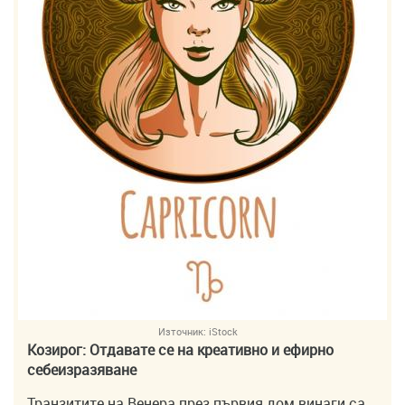
Източник:
iStock
Козирог: Отдавате се на креативно и ефирно
себеизразяване
Транзитите на Венера през първия дом винаги са