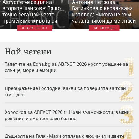
Август е месецът на
Антония Петрова-
вторите шансове: Защо
Батинкова с неочаквана
точно сега най-често
изповед: Никога не съм
променяме живота си
чакала някой да ме спаси
ЛЮБОПИТНО
БГ ЗВЕЗДИ
Най-четени
Тапетите на Edna.bg за АВГУСТ 2026 носят усещане за
слънце, море и емоции
Преображение Господне: Какви са поверията за този
свят ден
Хороскоп за АВГУСТ 2026 г.: Нови възможности, важни
решения и емоционален баланс
Дъщерята на Гала - Мари отплава с любимия и двете