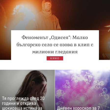
Феноменът „Одисея“: Малко
българско село се озова в клип с
милиони гледания
КИНО
Тя проглежда след 20
години и открива
шокираща истина за
Дневен хороскоп за 7