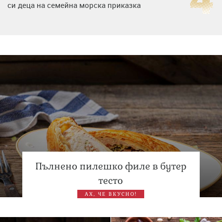
си деца на семейна морска приказка
Дъщерята на Тодор Батков вдигна сватба, Стоичков и
Братя Аргирови я изненадаха с песен
Дневен хороскоп за 6 август, четвъртък
Пълнено пилешко филе в бутер
тесто
АХ, ЧЕ ВКУСНО!