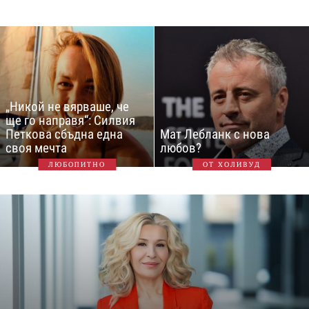
„Никой не вярваше, че
ще го направя“: Силвия
Петкова сбъдна една
Мат Лебланк с нова
своя мечта
любов?
ЛЮБОПИТНО
ОТ ХОЛИВУД