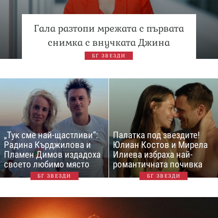
Гала разтопи мрежата с първата
снимка с внучката Джина
БГ ЗВЕЗДИ
„Тук сме най-щастливи“:
Палатка под звездите!
Радина Кърджилова и
Юлиан Костов и Мирела
Пламен Димов издадоха
Илиева избраха най-
своето любимо място
романтичната почивка
БГ ЗВЕЗДИ
БГ ЗВЕЗДИ