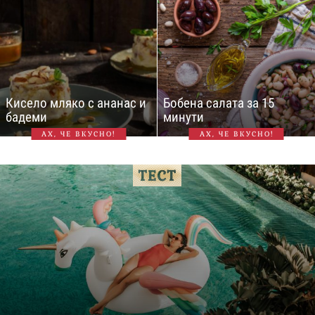
Кисело мляко с ананас и
Бобена салата за 15
бадеми
минути
АХ, ЧЕ ВКУСНО!
АХ, ЧЕ ВКУСНО!