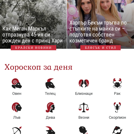
Харпър Бекъм тръгва по
Как Меган Маркъл
стъпките на майка си –
отпразнува 45-ия си
подготвя собствен
рожден ден с принц Хари
козметичен бранд
КРАЛСКИ НОВИНИ
БЛЯСЪК И СТИЛ
Хороскоп за деня
Овен
Телец
Близнаци
Рак
Лъв
Дева
Везни
Скорпион