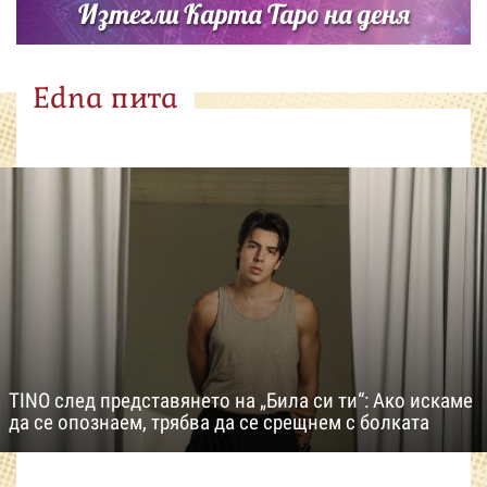
Изтегли Карта Таро на деня
Edna пита
TINO след представянето на „Била си ти“: Ако искаме
да се опознаем, трябва да се срещнем с болката