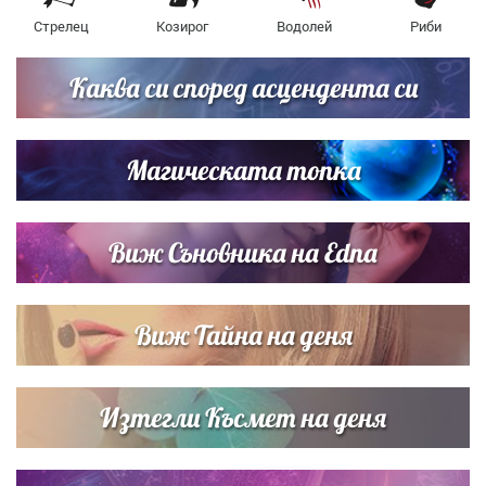
Стрелец
Козирог
Водолей
Риби
Каква си според асцендента си
Магическата топка
Виж Съновника на Edna
Виж Тайна на деня
Изтегли Късмет на деня