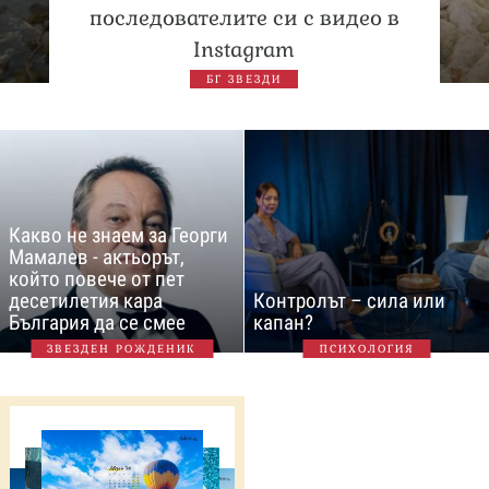
последователите си с видео в
Instagram
БГ ЗВЕЗДИ
Какво не знаем за Георги
Мамалев - актьорът,
който повече от пет
десетилетия кара
Контролът – сила или
България да се смее
капан?
ЗВЕЗДЕН РОЖДЕНИК
ПСИХОЛОГИЯ