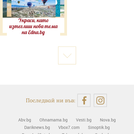
Украси, като
изтеглиш нова тема
на Edna.bg
Последвай ни във:
Abv.bg
Ohnamama.bg
Vesti.bg
Nova.bg
Dariknews.bg
Vbox7.com
Sinoptik.bg