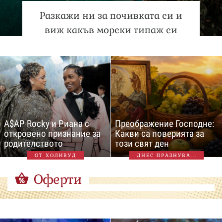
Разкажи ни за почивката си и
виж какъв морски типаж си
A$AP Rocky и Риана с
Преображение Господне:
откровено признание за
Какви са поверията за
родителството
този свят ден
ОТ ХОЛИВУД
ДНЕС ПРАЗНУВА...
Оферти