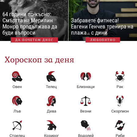
64 години по-късно:
Смъртта на Мерилин
Забравете фитнеса!
Монро продължава да
Евгени Генчев тренира на
буди въпроси
плажа… с дини
ДА ПОЧЕТЕМ ДНЕС
ЛЮБОПИТНО
Хороскоп за деня
Овен
Телец
Близнаци
Рак
Лъв
Дева
Везни
Скорпион
Стрелец
Козирог
Водолей
Риби