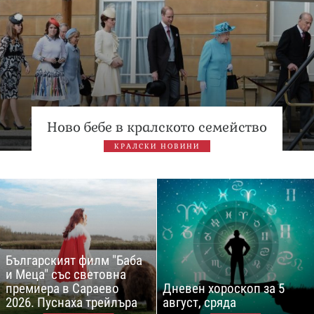
Ново бебе в кралското семейство
КРАЛСКИ НОВИНИ
Българският филм "Баба
и Меца" със световна
премиера в Сараево
Дневен хороскоп за 5
2026. Пуснаха трейлъра
август, сряда