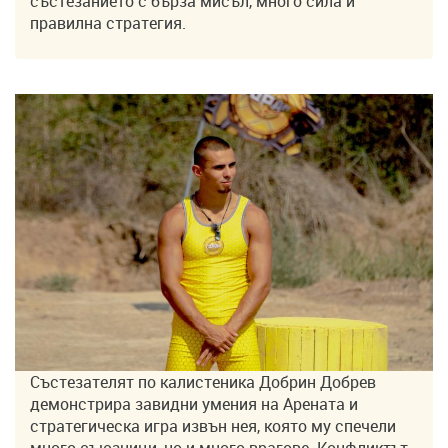
състезанието с бърза мисъл, много сила и
правилна стратегия.
Състезателят по калистеника Добрин Добрев
демонстрира завидни умения на Арената и
стратегическа игра извън нея, която му спечели
много съюзници, но и много врагове. Конфликтът