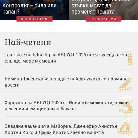
Контролът – сила или
стъпки могат да
капан?
променят нещата
ПСИХОЛОГИЯ
ПО-КРАСИВА
Най-четени
Тапетите на Edna.bg за АВГУСТ 2026 носят усещане за
слънце, море и емоции
Ромина Тасевска изненада с най-дръзката си промяна
досега
Хороскоп за АВГУСТ 2026 г.: Нови възможности, важни
решения и емоционален баланс
Звездна ваканция в Майорка: Дженифър Анистън,
Кортни Кокс и Джим Къртис заедно на яхта