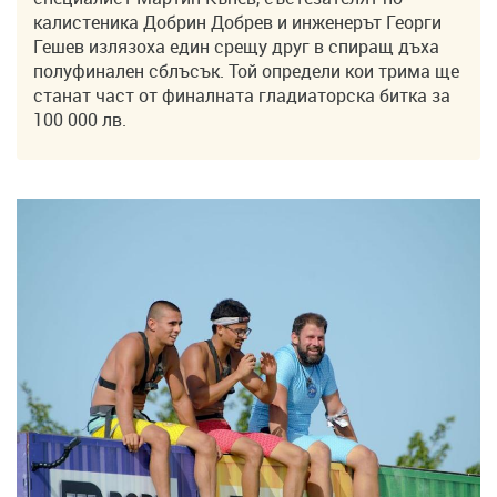
калистеника Добрин Добрев и инженерът Георги
Гешев излязоха един срещу друг в спиращ дъха
полуфинален сблъсък. Той определи кои трима ще
станат част от финалната гладиаторска битка за
100 000 лв.