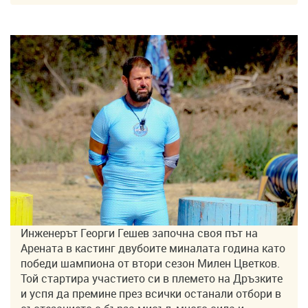
Инженерът Георги Гешев започна своя път на
Арената в кастинг двубоите миналата година като
победи шампиона от втори сезон Милен Цветков.
Той стартира участието си в племето на Дръзките
и успя да премине през всички останали отбори в