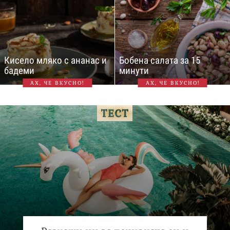
Кисело мляко с ананас и
Бобена салата за 15
бадеми
минути
АХ, ЧЕ ВКУСНО!
АХ, ЧЕ ВКУСНО!