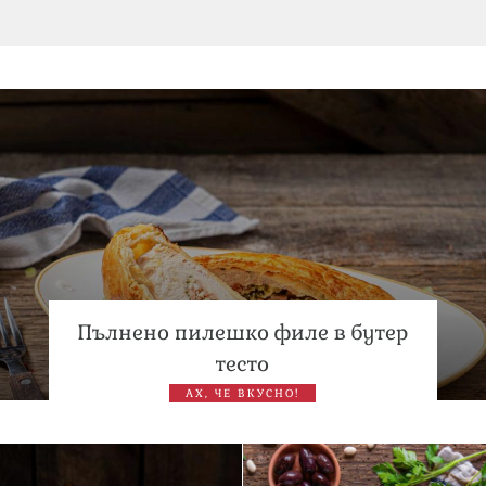
Дъщерята на Тодор Батков вдигна сватба, Стоичков и
Братя Аргирови я изненадаха с песен
Списъкът е ясен: Джей Ло и Риана във ВИП гостите на
сватбата на Роналдо
Пълнено пилешко филе в бутер
тесто
АХ, ЧЕ ВКУСНО!