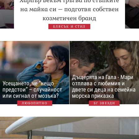
Харпър Бекъм тръгва по стъпките
на майка си – подготвя собствен
козметичен бранд
БЛЯСЪК И СТИЛ
Дъщерята на Гала - Мари
Усещането, че “нещо
отплава с любимия и
предстои” – случайност
двете си деца на семейна
или сигнал от мозъка?
морска приказка
ЛЮБОПИТНО
БГ ЗВЕЗДИ