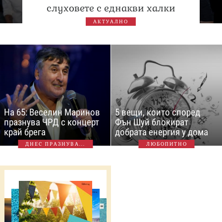
слуховете с еднакви халки
АКТУАЛНО
На 65: Веселин Маринов
5 вещи, които според
празнува ЧРД с концерт
Фън Шуй блокират
край брега
добрата енергия у дома
ДНЕС ПРАЗНУВА...
ЛЮБОПИТНО