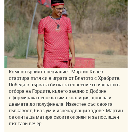
Компютърният специалист Мартин Кънев
стартира пътя си в играта от Блатото с Храбрите.
Победа в първата битка за спасение го изпрати в
отбора на Гордите, където заедно с Добрин
сформираха непоклатима коалиция, довела и
двамата до полуфинала. Известен със своята
гъвкавост, бърз ум и изненадващи ходове, Мартин
се опита да матира своите опоненти за последен
път тази вечер.