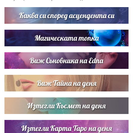
Каква си според асцендента си
Магическата топка
Виж Съновника на Edna
Виж Тайна на деня
Изтегли Късмет на деня
Изтегли Карта Таро на деня