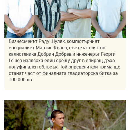
Бизнесменът Раду Шуляк, компютърният
специалист Мартин Кънев, състезателят по
калистеника Добрин Добрев и инженерът Георги
Гешев излязоха един срещу друг в спиращ дъха
полуфинален сблъсък. Той определи кои трима ще
станат част от финалната гладиаторска битка за
100 000 лв.