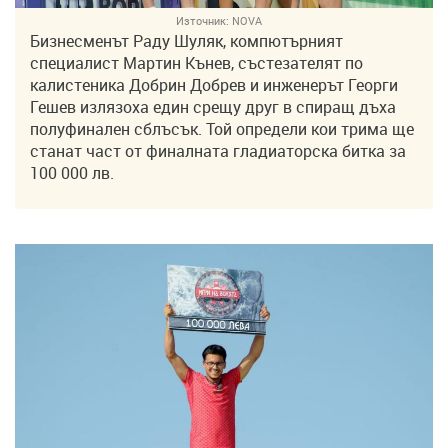
Източник:
NOVA
Бизнесменът Раду Шуляк, компютърният
специалист Мартин Кънев, състезателят по
калистеника Добрин Добрев и инженерът Георги
Гешев излязоха един срещу друг в спиращ дъха
полуфинален сблъсък. Той определи кои трима ще
станат част от финалната гладиаторска битка за
100 000 лв.