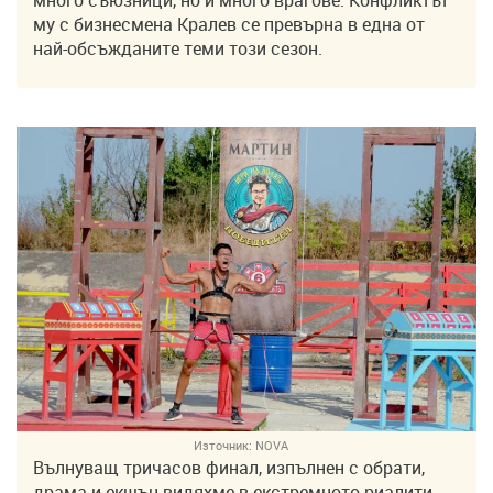
му с бизнесмена Кралев се превърна в една от
най-обсъжданите теми този сезон.
Източник:
NOVA
Вълнуващ тричасов финал, изпълнен с обрати,
драма и екшън видяхме в екстремното риалити