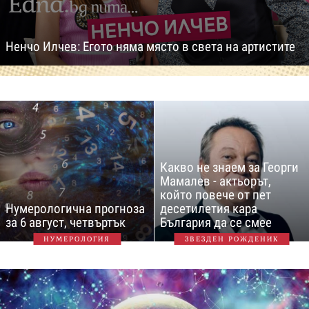
Ненчо Илчев: Егото няма място в света на артистите
Какво не знаем за Георги
Мамалев - актьорът,
който повече от пет
Нумерологична прогноза
десетилетия кара
за 6 август, четвъртък
България да се смее
НУМЕРОЛОГИЯ
ЗВЕЗДЕН РОЖДЕНИК