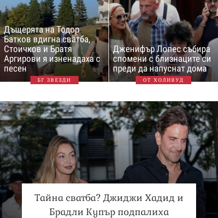
Дъщерята на Тодор
Батков вдигна сватба,
Стоичков и Братя
Дженифър Лопес събира
Аргирови я изненадаха с
спомени с близнаците си
песен
преди да напуснат дома
БГ ЗВЕЗДИ
ОТ ХОЛИВУД
Тайна сватба? Джиджи Хадид и
Брадли Купър подпалиха