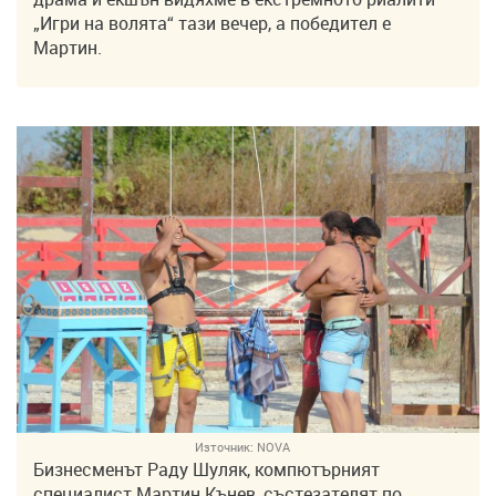
„Игри на волята“ тази вечер, а победител е
Мартин.
Източник:
NOVA
Бизнесменът Раду Шуляк, компютърният
специалист Мартин Кънев, състезателят по