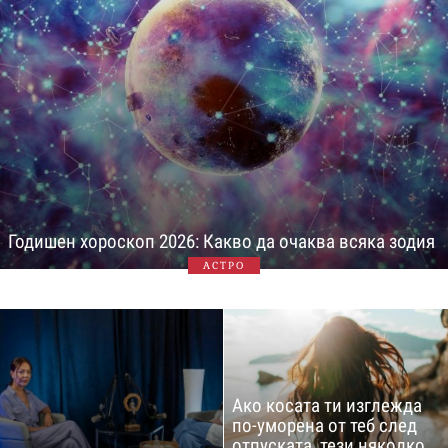
Годишен хороскоп 2026: Какво да очаква всяка зодия
АСТРО
Ако косата ти изглежда
по-уморена от теб след
отпуската, тези няколко