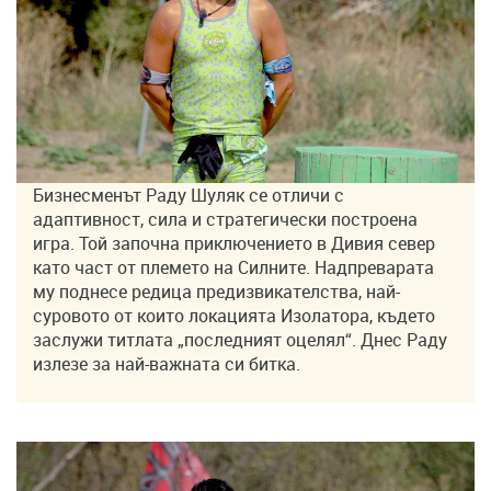
Бизнесменът Раду Шуляк се отличи с
адаптивност, сила и стратегически построена
игра. Той започна приключението в Дивия север
като част от племето на Силните. Надпреварата
му поднесе редица предизвикателства, най-
суровото от които локацията Изолатора, където
заслужи титлата „последният оцелял“. Днес Раду
излезе за най-важната си битка.