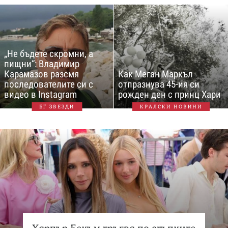
„Не бъдете скромни, а
пищни“: Владимир
Карамазов разсмя
Как Меган Маркъл
последователите си с
отпразнува 45-ия си
видео в Instagram
рожден ден с принц Хари
БГ ЗВЕЗДИ
КРАЛСКИ НОВИНИ