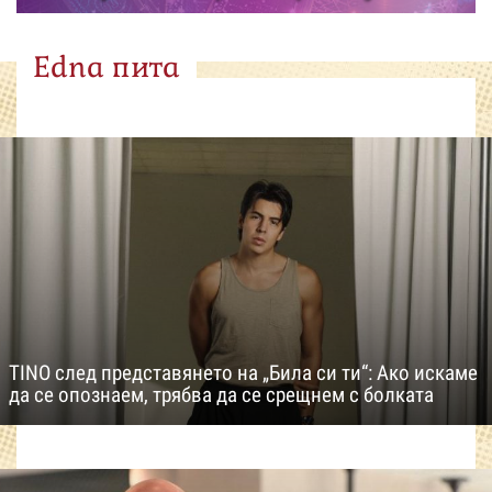
Edna пита
TINO след представянето на „Била си ти“: Ако искаме
да се опознаем, трябва да се срещнем с болката