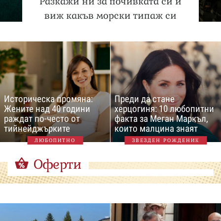
Разкажи ни за почивката си и
виж какъв морски типаж си
Историческа промяна:
Преди да стане
Жените над 40 години
херцогиня: 10 любопитни
раждат по-често от
факта за Меган Маркъл,
тийнейджърките
които малцина знаят
ЛЮБОПИТНО
ЗВЕЗДЕН РОЖДЕНИК
Оферти