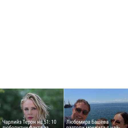
Чарлийз Терон на 51: 10
Любомира Башева
любопитни факта за
разтопи мрежата с най-