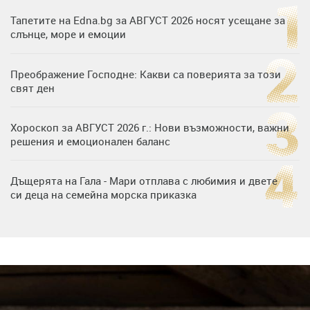
Тапетите на Edna.bg за АВГУСТ 2026 носят усещане за
слънце, море и емоции
Преображение Господне: Какви са поверията за този
свят ден
Хороскоп за АВГУСТ 2026 г.: Нови възможности, важни
решения и емоционален баланс
Дъщерята на Гала - Мари отплава с любимия и двете
си деца на семейна морска приказка
„Тук сме най-щастливи“: Радина Кърджилова и Пламен
Димов издадоха своето любимо място
Дъщерята на Тодор Батков вдигна сватба, Стоичков и
Братя Аргирови я изненадаха с песен