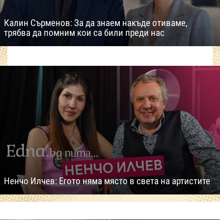
Калин Сърменов: За да знаем накъде отиваме,
трябва да помним кои са били преди нас
Ненчо Илчев: Егото няма място в света на артистите