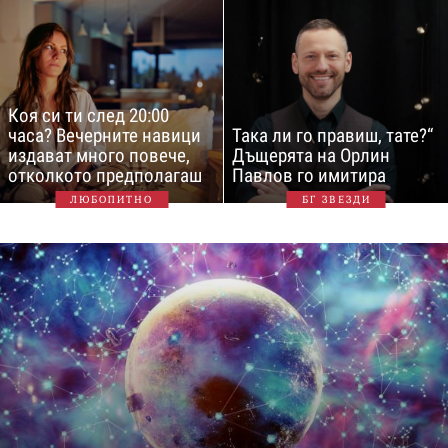
Коя си ти след 20:00
часа? Вечерните навици
Така ли го правиш, тате?“
издават много повече,
Дъщерята на Орлин
отколкото предполагаш
Павлов го имитира
ЛЮБОПИТНО
БГ ЗВЕЗДИ