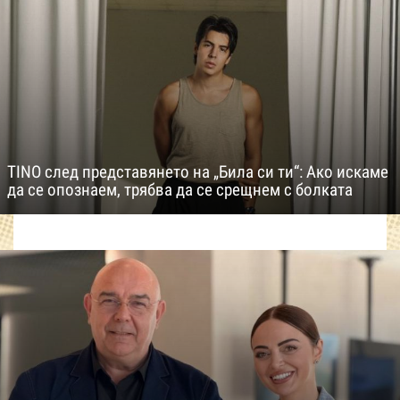
TINO след представянето на „Била си ти“: Ако искаме
да се опознаем, трябва да се срещнем с болката