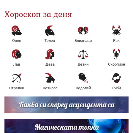
Хороскоп за деня
Овен
Телец
Близнаци
Рак
Лъв
Дева
Везни
Скорпион
Стрелец
Козирог
Водолей
Риби
Каква си според асцендента си
Магическата топка