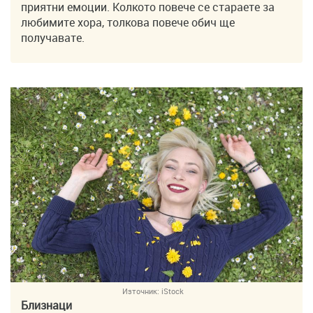
приятни емоции. Колкото повече се стараете за
любимите хора, толкова повече обич ще
получавате.
Източник:
iStock
Близнаци