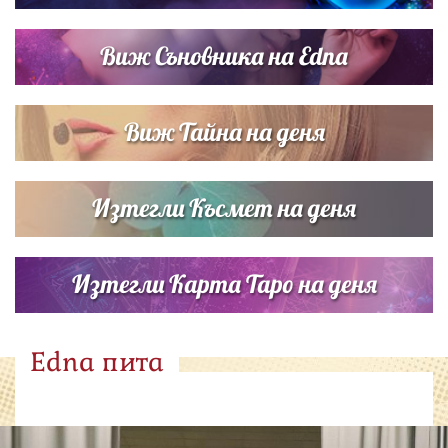
Виж Съновника на Edna
Виж Тайна на деня
Изтегли Късмет на деня
Изтегли Карта Таро на деня
Edna пита