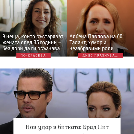
9 неща, които състаряват
Албена Павлова на 60:
жената след 35 години –
Талант, хумор и
без дори да ги осъзнава
незабравими роли
ПО-КРАСИВА
ДНЕС ПРАЗНУВА...
Нов удар в битката: Брад Пит