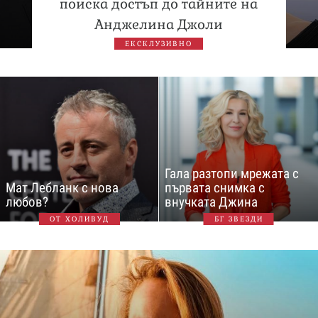
поиска достъп до тайните на
Анджелина Джоли
ЕКСКЛУЗИВНО
Гала разтопи мрежата с
Мат Лебланк с нова
първата снимка с
любов?
внучката Джина
ОТ ХОЛИВУД
БГ ЗВЕЗДИ