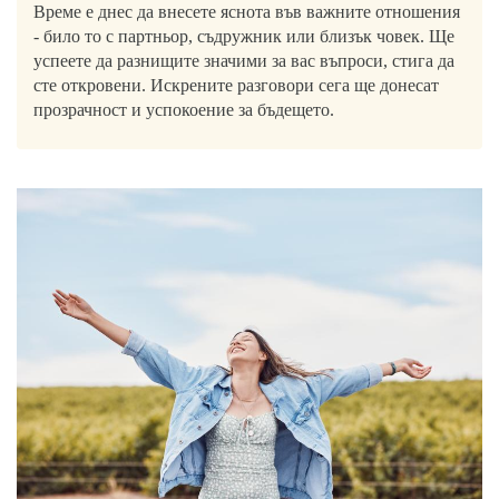
Време е днес да внесете яснота във важните отношения
- било то с партньор, съдружник или близък човек. Ще
успеете да разнищите значими за вас въпроси, стига да
сте откровени. Искрените разговори сега ще донесат
прозрачност и успокоение за бъдещето.