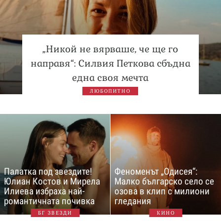
„Никой не вярваше, че ще го
направя“: Силвия Петкова сбъдна
една своя мечта
ЛЮБОПИТНО
Палатка под звездите!
Феноменът „Одисея“:
Юлиан Костов и Мирела
Малко българско село се
Илиева избраха най-
озова в клип с милиони
романтичната почивка
гледания
БГ ЗВЕЗДИ
КИНО